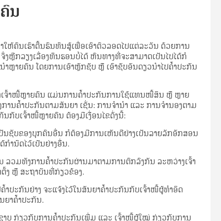
ຍຄົນ
້​ຄົນ​ເຮົາ​ດີ້ນ­ຮົນ​ທົນ​ສູ້​ເພື່ອ​ເອົາ​ຕົວ​ລອດ​ໄປ​ແຕ່​ລະ​ວັນ ດ້ວຍ​ການ​
ງ​ຫຼີກ​ລຽງ​ເລື່ອງ​ທຶນ­ຮອນ​ບໍ່​ໄດ້ ຫົນ­ທາງ​ທີ່​ຈະ​ສາ­ມາດ​ເປັນ​ໄປ​ໄດ້​ກໍ​
ືມ​ນຳ​ຫຼາຍ​ຄົນ ໂດຍ​ການ​ເອົາ​ຫຼັກ​ຊັບ ຫຼື ເອົາ​ຊັບ​ອັນ​ດຽວ​ນຳ­ໄປ​ຄ້ຳ­ປະ­ກັນ​
ນຳ​ເຈົ້າ​ໜີ້​ຫຼາຍ​ຄົນ ແມ່ນ​ການ​ຄ້ຳ­ປະ­ກັນ​ການ​ໃຊ້​ແທນ​ໜີ້​ສິນ ຫຼື ຫຼາຍ​
່ງ​ຂອງ​ການ​ຄ້ຳ­ປະ­ກັນ​ຕາມ​ສັນ­ຍາ ເຊັ່ນ: ການ​ຈຳ­ນຳ ແລະ ການ​ຈຳ​ນອງ​ຕາມ​
ບ​ເຈົ້າ​ໜີ້​ຫຼາຍ​ຄົນ ຕ້ອງ​ມີ​ເງື່ອນ­ໄຂ​ດັ່ງ­ນີ້:
່​ເປັນ​ຊັບ​ຂອງ​ບຸກ­ຄົນ​ອື່ນ ກໍ​ຕ້ອງ​ມີ​ການ​ເຫັນ​ດີ​ຢ່າງ​ເປັນ​ລາຍ​ລັກ​ອັກ­ສອນ
ກຳ­ນົດ​ໄວ້​ເປັນ​ຢ່າງ​ອື່ນ.
ປະ­ກັນ ລວມ​ທັງ​ການ​ຄ້ຳ­ປະ­ກັນ​ຜ່ານ​ມາ​ຕາມ​ການ​ຕົກ­ລົງ​ກັນ ລະ­ຫວ່າງ​ເຈົ້າ​
ຕັ້ງ ຫຼື ສະ​ຖາ​ບັນ​ທີ່​ກ່ຽວ­ຂ້ອງ.
ຄ້ຳ­ປະ­ກັນ​ຢ່າງ ຈະ­ແຈ້ງ​ໄວ້​ໃນ​ສັນ­ຍາ​ຄ້ຳ­ປະ­ກັນ​ກັບ​ເຈົ້າ​ໜີ້​ຜູ້​ທຳ​ອິດ
ສັນ­ຍາ​ຄ້ຳ­ປະ­ກັນ.
​ອິດ​ຊາບ ກ່ຽວ​ກັບ​ການ​ຄ້ຳ­ປະ­ກັນ​ເພີ່ມ ແລະ ເຈົ້າ​ໜີ້​ຜູ້​ໃໝ່ ກ່ຽວ​ກັບ​ການ​