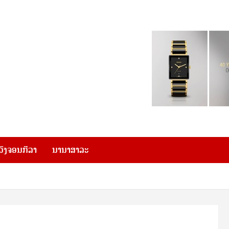
ວົງຈອນກີລາ
ນານາສາລະ