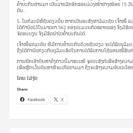
ຄ້ຳ­ປະ­ກັນ​ຜ່ານ​ມາ ເປັນ​ລາຍ​ລັກ​ອັກ­ສອນ​ລ່ວງ​ໜ້າ​ຢ່າງ​ໜ້ອຍ 15 ວັນ ເພື່
ຕົນ.
5. ໃນ​ກໍ­ລະ­ນີ​ທີ່​ຊັບ​ດຽວ​ນັ້ນ ຫາກ​ເປັນ​ອະ­ສັງ­ຫາ­ລິ­ມະ​ຊັບ ເຈົ້າ​ໜີ້ 
ໄດ້​ກຳ­ນົດ​ໄວ້​ໃນ​ມາດ­ຕາ 562 ຂອງ​ປະ­ມວນ​ກົດ­ໝາຍ​ແພ່ງ ຈຶ່ງ​ມີ​ສິດ​ນຳ­ໄປ
ຈົດ​ທະ­ບຽນ ຈຶ່ງ​ມີ​ສິດ​ນຳ­ໄປ​ຄ້ຳ­ປະ­ກັນ​ໄດ້.
ເຈົ້າ​ໜີ້​ແຕ່­ລະ­ຄົນ ທີ່​ມີ​ການ​ຄ້ຳ­ປະ­ກັນ​ດ້ວຍ​ຊັບ​ດຽວ ຈະ​ໄດ້​ຮັບ​ບຸ
ຊຶ່ງ​ໄດ້​ກຳ­ນົດ​ກ່ຽວ​ກັບ​ບຸ­ລິ­ມະ­ສິດ​ໃນ​ການ​ໄດ້​ຮັບ​ການ​ໃຊ້​ແທນ​ໜີ້​ສິນ​ກ່ອນ
ການ​ຍົກ​ເອົາ​ບັນ­ຫາ​ດັ່ງ­ກ່າວ​ນີ້​ມາ​ສະ­ເໜີ ຈຸດ­ປະ­ສົງ​ກໍ​ເພື່ອ​ສ້າງ​ຄວາມ​ຮ
ເພື່ອ​ຫຼີກ­ເວັ້ນ​ບັນ­ຫາ​ທີ່​ຈະ​ເກີດ​ຕາມ​ມາ ຊຶ່ງ​ຈະ​ສ້າງ​ຄວາມ​ອັບ​ປະ­ໂຫ
ໂດຍ: ໄມ້​ງັດ
Share:
Facebook
X