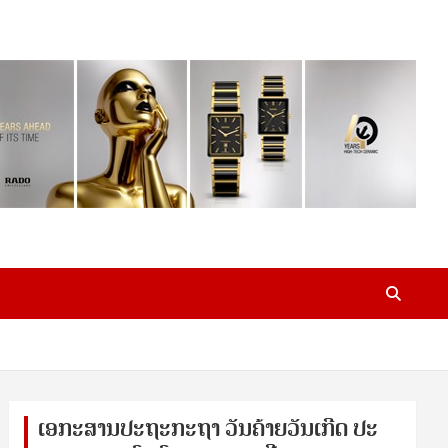
ເອ​ກະ​ສານ​ປະ​ຖະ​ກະ​ຖ​າ ວັນ​ຄ້າຍ​ວັນ​ເກີດ ປ​ະ​