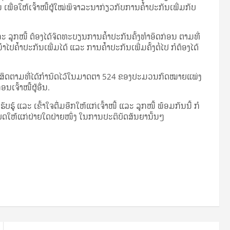
ອ​ໃຫ້​ເຈົ້າ​ໜີ້​ຜູ້​ໃໝ່​ພິ­ຈາ­ລະ­ນາ​ກ່ຽວ​ກັບ​ການ​ຄ້ຳ­ປະ­ກັນ​ເພີ່ມ​ກັບ​
ແລະ ລູກ​ໜີ້ ຕ້ອງ​ໄດ້​ຈົດ​ທະ­ບຽນ​ການ​ຄ້ຳ­ປະ­ກັນ​ຄັ້ງ​ທຳ​ອິດ​ກ່ອນ ຕາມ​ທີ່​
​ຄ້ຳ­ປະ­ກັນ​ເພີ່ມ​ໄດ້ ແລະ ການ​ຄ້ຳ­ປະ­ກັນ​ເພີ່ມ​ຄັ້ງ​ຕໍ່​ໄປ ກໍ​ຕ້ອງ​ໄດ້​
­ລິ­ມະ­ສິດ​ຕາມ​ທີ່​ໄດ້​ກຳ­ນົດ​ໄວ້​ໃນ​ມາດ­ຕາ 524 ຂອງ​ປະ­ມວນ​ກົດ­ໝາຍ​ແພ່ງ
​ເຈົ້າ​ໜີ້​ຜູ້​ອື່ນ.
ັບ​ຮູ້ ແລະ ເຂົ້າ­ໃຈ​ຕື່ມ​ອີກ​ໃຫ້​ແກ່​ເຈົ້າ​ໜີ້ ແລະ ລູກ​ໜີ້ ພ້ອມ​ກັນ​ນີ້ ກໍ​
ຍດ​ໃຫ້​ແກ່​ຝ່າຍ​ໃດ​ຝ່າຍ​ໜຶ່ງ ໃນ​ການ​ປະ­ຕິ­ບັດ​ສັນ­ຍາ​ນັ້ນໆ