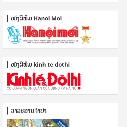
ໜັງ​ສື​ພິມ Hanoi Moi
ໜັງ​ສື​ພິມ kinh te dothi
ວາລະສານຈຳປາ