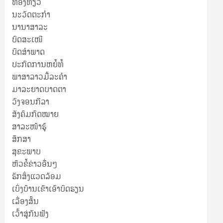
ທ່ອງທ່ຽວ
ນະວັດຕະກໍາ
ນານາສາລະ
ບົດສະເໜີ
ບົດສໍາພາດ
ປະກົດການຫຍໍ້ທໍ້
ພາສາລາວມື້ລະຄຳ
ມາລະຍາດບາດຕາ
ວົງຈອນກີລາ
ສັງຄົມກົດໝາຍ
ສາລະໜ້າຮູ້
ສຶກສາ
ສຸ​ຂະ​ພາບ
ຫົວຂໍ້ຂ່າວອື່ນໆ
ຮັກສິ່ງແວດລ້ອມ
ເບິ່ງບ້ານເຂົາເອົາບົດຮຽນ
ເລື່ອງສັ້ນ
ເວົ້າສູ່ກັນຟັງ