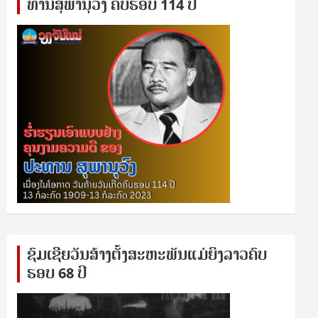
ທານ​ສຸ​ພາ​ນຸ​ວົງ ຄົບ​ຮອບ 114 ປີ
ຊົ​ມ​ເຊີຍ​ວັນ​ສ້າງ​ຕັ້ງ​ສະ​ຫະ​ພັນ​ແມ່​ຍິງ​​ລາວຄົບ​
ຮອບ 68 ປິ