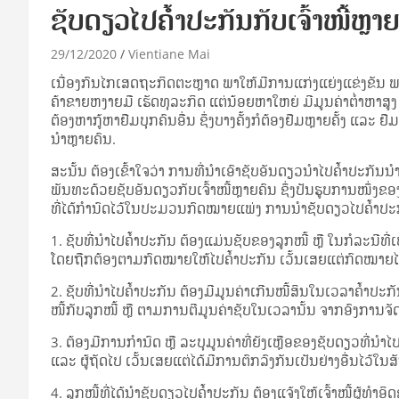
ຊັບດຽວໄປຄ້ຳປະກັນກັບເຈົ້າໜີ້ຫຼາ
29/12/2020
Vientiane Mai
ເນື່ອງ​ກົນ​ໄກ​ເສດ­ຖະ­ກິດ​ຕະ­ຫຼາດ ພາ­ໃຫ້​ມີ​ການ​ແກ່ງ​ແຍ່ງ​ແຂ່ງ­ຂັນ ພາ­ໃຫ
ຄ້າ­ຂາຍ​ຫງາຍ​ມື ເຮັດ​ທຸ­ລະ​ກິດ ແຕ່​ນ້ອຍ​ຫາ​ໃຫຍ່ ມີ​ມູນ​ຄ່າ​ຕ່ຳ​ຫາ​ສູງ ຈຶ່
ຕ້ອງ​ຫາ​ກູ້​ຫາ​ຢືມ​ບຸກ­ຄົນ​ອື່ນ ຊຶ່ງ​ບາງ​ຄັ້ງ​ກໍ​ຕ້ອງ​ຢືມ​ຫຼາຍ​ຄັ້ງ ແລະ ຢ
ນຳ​ຫຼາຍ​ຄົນ.
ສະ­ນັ້ນ ຕ້ອງ​ເຂົ້າ­ໃຈ​ວ່າ ການ​ທີ່​ນຳ​ເອົາ​ຊັບ​ອັນ​ດຽວ​ນຳ­ໄປ​ຄ້ຳ­ປະ­ກັນ​
ພັນ­ທະ​ດ້ວຍ​ຊັບ​ອັນ​ດຽວ​ກັບ​ເຈົ້າ​ໜີ້​ຫຼາຍ​ຄົນ ຊຶ່ງ​ປັນ​ຮູບ​ການ​ໜຶ
ທີ່​ໄດ້​ກຳ­ນົດ​ໄວ້​ໃນ​ປະ­ມວນ​ກົດ­ໝາຍ​ແພ່ງ ການ​ນຳ​ຊັບ​ດຽວ​ໄປ​ຄ້ຳ­ປະ­ກັນ​ກັ
1. ຊັບ​ທີ່​ນຳ­ໄປ​ຄ້ຳ­ປະ­ກັນ ຕ້ອງ​ແມ່ນ​ຊັບ​ຂອງ​ລູກ​ໜີ້ ຫຼື ໃນ​ກໍ­ລະ­ນີ​ທີ
ໂດຍ​ຖືກ­ຕ້ອງ​ຕາມ​ກົດ­ໝາຍ​ໃຫ້​ໄປ​ຄ້ຳ­ປະ­ກັນ ເວັ້ນ​ເສຍ​ແຕ່​ກົດ­ໝາຍ​ໄດ້​
2. ຊັບ​ທີ່​ນຳ­ໄປ​ຄ້ຳ­ປະ­ກັນ ຕ້ອງ​ມີ​ມູນ​ຄ່າ​ເກີນ​ໜີ້​ສິນ​ໃນ​ເວ­ລາ​ຄ້ຳ­
ໜີ້​ກັບ​ລູກ​ໜີ້ ຫຼື ຕາມ​ການ​ຕີ​ມູນ​ຄ່າ​ຊັບ​ໃນ​ເວ­ລາ​ນັ້ນ ຈາກ​ອົງ​ການ­ຈັດ­
3. ຕ້ອງ​ມີ​ການ​ກຳ­ນົດ ຫຼື ລະ­ບຸ​ມູນ​ຄ່າ​ທີ່​ຍັງ​ເຫຼືອ​ຂອງ​ຊັບ​ດຽວ​ທີ່​ນຳ­ໄປ​
ແລະ ຜູ້​ຖັດ​ໄປ ເວັ້ນ​ເສຍ​ແຕ່​ໄດ້​ມີ​ການ​ຕົກ­ລົງ​ກັນ​ເປັນ​ຢ່າງ​ອື່ນ​ໄວ້​ໃນ​
4. ລູກ​ໜີ້​ທີ່​ໄດ້​ນຳ​ຊັບ​ດຽວ​ໄປ​ຄ້ຳ­ປະ­ກັນ ຕ້ອງ​ແຈ້ງ​ໃຫ້​ເຈົ້າ​ໜີ້​ຜູ້​ທຳ