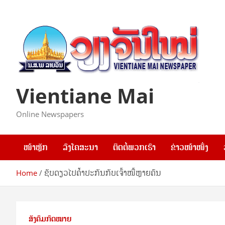
Skip
to
content
Vientiane Mai
Online Newspapers
ໜ້າຫຼັກ
ລົງໂຄສະນາ
ຕິດຕໍ່ພວກເຮົາ
ຂ່າວໜ້າໜຶ່ງ
Home
ຊັບດຽວໄປຄ້ຳປະກັນກັບເຈົ້າໜີ້ຫຼາຍຄົນ
ສັງຄົມກົດໝາຍ