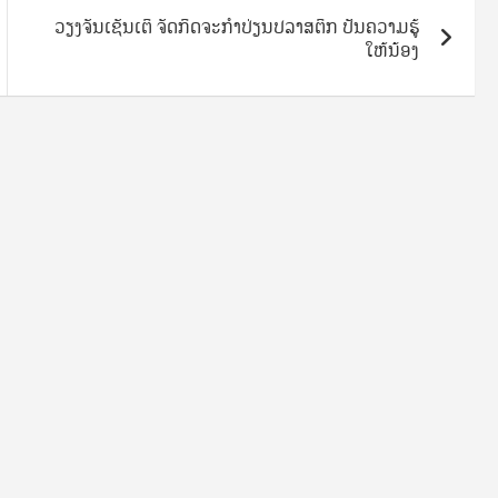
ວຽງຈັນເຊັນເຕິ ຈັດກິດຈະກຳປ່ຽນປລາສຕິກ ປັນຄວາມຮູ້
ໃຫ້ນ້ອງ