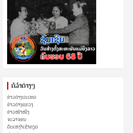
ຄໍລຳຕ່າງໆ
ຂ່າວຕ່າງປະເທດ
ຂ່າວ​ຕ່າງ​ແຂວງ
ຂ່າວໜ້າໜຶ່ງ
ຈະລາຈອນ
ດັບເຫງົາເຊົາຄຽດ