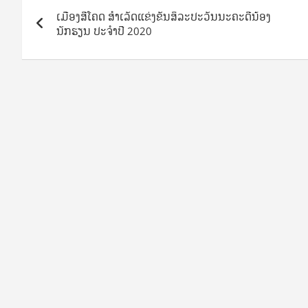
Post
ເມືອງສີໂຄດ ສໍາເລັດແຂ່ງຂັນສິລະປະວັນນະຄະດີນ້ອງ
navigation
ນັກຮຽນ ປະຈໍາປີ 2020