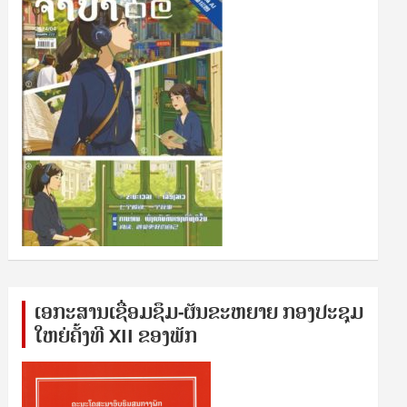
ເອກ​ະ​ສານ​ເຊ​ື່ອມ​ຊ​ຶມ-ຜັນ​ຂະ​ຫ​ຍາຍ ກອງ​ປະ​ຊຸມ​
ໃຫຍ່​ຄັ້ງ​ທີ XII ຂອງ​ພັກ