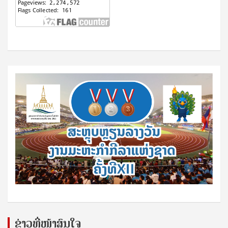
ຂ່າວທີ່ໜ້າສົນໃຈ