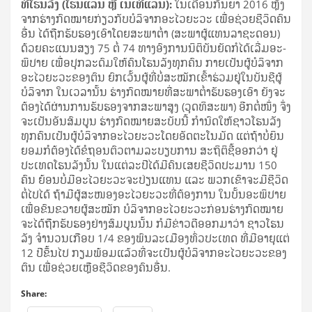
ທີ່​ໂຮນ​ລັງ (ໂຮນ​ແລນ ຫຼື ເນ​ເທີ​ແລນ):
ໃນ​ເດືອນ​ກັນ­ຍາ 2016 ຫຼັງ​
ຈາກ​ຮ່າງ​ກົດ­ໝາຍ​ກ່ຽວ​ກັບ​ບໍ­ລິ­ຈາກ​ອະ​ໄວ​ຍະ​ວະ ເພື່ອ​ຊ່ວຍ​ຊີ­ວິດ​ຄົນ​
ອື່ນ ໄດ້​ຖືກ​ຮັບ­ຮອງ​ເອົາ​ໂດຍ​ສະ­ພາ​ຕ່ຳ (ສະ­ພາ​ຜູ້​ແທນ​ລາ­ຊະ​ດອນ)
ດ້ວຍ​ຄະ­ແນນ​ສຽງ 75 ຕໍ່ 74 ທາງ​ອົງ­ການ​ນິ­ຕິ­ບັນ­ຍັດ​ກໍ​ໄດ້​ເລີ່ມ​ອະ­
ພິ­ປາຍ ເພື່ອ​ປຸກ­ລະ­ດົມ​ໃຫ້​ຄົນ​ໂຮນ​ລັງ​ທຸກ​ຄົນ ກາຍ­ເປັນ​ຜູ້​ບໍ­ລິ­ຈາກ​
ອະ​ໄວ​ຍະ​ວະ​ຂອງ​ຕົນ ຍົກ­ເວັ້ນ​ຜູ້​ທີ່​ບໍ່​ສະ­ໝັກ​ເຂົ້າ​ຮ່ວມ​ຢູ່​ໃນ​ບັນ­ຊີ​ຜູ້​
ບໍ­ລິ­ຈາກ ໃນ​ເວ­ລາ​ນັ້ນ ຮ່າງ​ກົດ­ໝາຍ​ທີ່​ສະ­ພາ​ຕ່ຳ​ຮັບ­ຮອງ​ເອົາ ຍັງ​ຈະ​
ຕ້ອງ​ໄດ້​ຜ່ານ​ການ​ຮັບ­ຮອງ​ຈາກ​ສະ­ພາ​ສູງ (ວຸດ​ທິ​ສະ­ພາ) ອີກ​ຕໍ່​ໜຶ່ງ ຈຶ່ງ​
ຈະ​ເປັນ​ອັນ​ສົມ­ບູນ ຮ່າງ​ກົດ­ໝາຍ​ສະ­ບັບ​ນີ້ ກຳ­ນົດ​ໃຫ້​ຊາວ​ໂຮນ​ລັງ​
ທຸກ​ຄົນ​ເປັນ​ຜູ້​ບໍ­ລິ­ຈາກ​ອະ​ໄວ​ຍະ​ວະ​ໂດຍ​ອັດ­ຕະ­ໂນ­ມັດ ແຕ່​ຖ້າ​ບໍ່​ຍິນ​
ຍອມ​ກໍ​ຕ້ອງ​ໄດ້​ຂໍ​ຖອນ​ຕົວ​ຕາມ​ລະ­ບຽບ​ການ ສະ­ຖິ­ຕິ​ຊີ້​ອອກ​ວ່າ ຢູ່​
ປະ­ເທດ​ໂຮນ​ລັງ​ນັ້ນ ໃນ​ແຕ່​ລະ​ປີ​ໄດ້​ມີ​ຄົນ​ເສຍ​ຊີ­ວິດ​ປະ­ມານ 150
ຄົນ ຍ້ອນ​ບໍ່​ມີ​ອະ​ໄວ​ຍະ​ວະ​ຈະ​ປ່ຽນ​ແທນ ແລະ ພວກ​ເຂົາ​ຈະ​ມີ​ຊີ­ວິດ​
ຕໍ່​ໄປ​ໄດ້ ຖ້າ​ມີ​ຜູ້​ສະ­ໜອງ​ອະ​ໄວ​ຍະ​ວະ​ທີ່​ຕ້ອງ­ການ ໃນ​ບັ້ນ​ອະ­ພິ­ປາຍ​
ເພື່ອ​ຂົນ­ຂວາຍ​ຜູ້​ສະ­ໝັກ ບໍ­ລິ­ຈາກ​ອະ​ໄວ​ຍະ​ວະ​ກ່ອນ​ຮ່າງ​ກົດ­ໝາຍ
ຈະ​ໄດ້​ຖືກ​ຮັບ­ຮອງ​ຢ່າງ​ສົມ­ບູນ​ນັ້ນ ກໍ​ມີ​ຂ່າວ​ດີ​ອອກ​ມາ​ວ່າ ຊາວ​ໂຮນ​
ລັງ ຈຳ­ນວນ​ເກືອບ 1/4 ຂອງ​ພົນ­ລະ­ເມືອງ​ທົ່ວ​ປະ­ເທດ ທີ່​ມີ​ອາ­ຍຸ​ແຕ່
12 ປີ​ຂຶ້ນ​ໄປ ກຽມ­ພ້ອມ​ແລ້ວ​ທີ່​ຈະ​ເປັນ​ຜູ້​ບໍ­ລິ­ຈາກ​ອະ​ໄວ​ຍະ​ວະ​ຂອງ​
ຕົນ ເພື່ອ​ຊ່ວຍ­ເຫຼືອ​ຊີ­ວິດ​ຂອງ​ຄົນ​ອື່ນ.
Share: