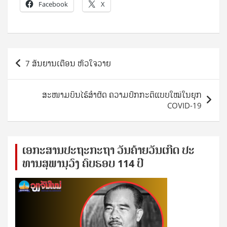
Facebook
X
Post
7 ສັນຍານເຕືອນ ຫົວໃຈວາຍ
navigation
ສະໜາມບິນໄຮ້ສຳຜັດ ຄວາມປົກກະຕິແບບໃໝ່ໃນຍຸກ
COVID-19
ເອ​ກະ​ສານ​ປະ​ຖະ​ກະ​ຖ​າ ວັນ​ຄ້າຍ​ວັນ​ເກີດ ປ​ະ​
ທານ​ສຸ​ພາ​ນຸ​ວົງ ຄົບ​ຮອບ 114 ປີ