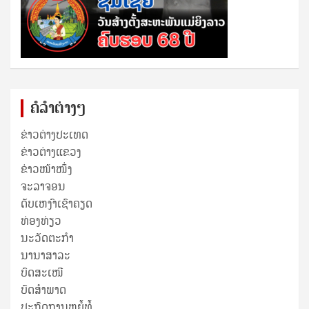
ຄໍລຳຕ່າງໆ
ຂ່າວຕ່າງປະເທດ
ຂ່າວ​ຕ່າງ​ແຂວງ
ຂ່າວໜ້າໜຶ່ງ
ຈະລາຈອນ
ດັບເຫງົາເຊົາຄຽດ
ທ່ອງທ່ຽວ
ນະວັດຕະກໍາ
ນານາສາລະ
ບົດສະເໜີ
ບົດສໍາພາດ
ປະກົດການຫຍໍ້ທໍ້