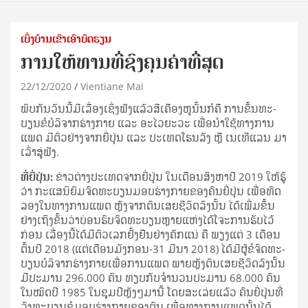
ເບິ່ງບ້ານເຂົາເອົາບົດຮຽນ
ການໃຫ້ທານທີ່ຊົງຄຸນຄ່າທີ່ສຸດ
22/12/2020
Vientiane Mai
ພົບ​ກັນ​ວັນ​ນີ້​ມີ​ເລື່ອງ​ເຊິ່ງ​ຟັງ​ແລ້ວ​ສີ​ເຄືອງ​ຫູ​ນັ້ນ​ກໍ​ຄື ການ​ຂຶ້ນ​ທະ­
ບຽນ​ຂໍ​ບໍ­ລິ­ຈາກ​ຮ່າງ­ກາຍ ແລະ ອະ​ໄວ​ຍະ​ວະ ເພື່ອ​ນຳ​ໃຊ້​ທາງ​ການ​
ແພດ ມີ​ຕົວ­ຢ່າງ​ຈາກ​ຍີ່­ປຸ່ນ ແລະ ປະ­ເທດ​ໂຮນ​ລັງ ຫຼື ເນ​ເທີ​ແລນ ມາ​
ເລົ່າ​ສູ່​ຟັງ.
ທີ່​ຍີ່­ປຸ່ນ:
ຂ່າວ​ຕ່າງ­ປະ­ເທດ​ຈາກ​ຍີ່­ປຸ່ນ ໃນ​ເດືອນ​ສິງ­ຫາ​ປີ 2019 ໃຫ້​ຮູ້​
ວ່າ ກະ­ແສ​ນິ­ຍົມ​ຈົດ​ທະ­ບຽນ​ມອບ​ຮ່າງ­ກາຍ​ຂອງ​ຄົນ​ຍີ່­ປຸ່ນ ເພື່ອ​ທົດ​
ລອງ​ໃນ​ທາງ​ການ​ແພດ ຫຼັງ​ຈາກ​ຕົນ​ເສຍ​ຊີ­ວິດ​ລົງ​ນັ້ນ ໄດ້​ເພີ່ມ​ຂຶ້ນ​
ຢ່າງ​ເຖິງ​ຂັ້ນ​ວ່າ​ບ່ອນ​ຮົບ​ຈົດ​ທະ­ບຽນ​ຫຼາຍ​ແຫ່ງ​ໄດ້​ໂຈະ​ການ​ຮັບ​ໄວ້​
ກ່ອນ ເລື່ອງ​ນີ້​ໄດ້​ມີ​ຕົວ​ເລກ​ຢັ້ງ­ຢືນ​ຢ່າງ​ຄັກ­ແນ່ ຄື ພຽງ​ແຕ່ 3 ເດືອນ​
ຕົ້ນ​ປີ 2018 (ແຕ່​ເດືອນ​ມັງ­ກອນ-31 ມີ­ນາ 2018) ໄດ້​ມີ​ຜູ້​ຂໍ​ຈົດ​ທະ­
ບຽນ​ບໍ­ລິ­ຈາກ​ຮ່າງ­ກາຍ​ເພື່ອ​ການ​ແພດ ພາຍ­ຫຼັງ​ຕົນ​ເສຍ​ຊີ­ວິດ​ລົງ​ນັ້ນ
ມີ​ປະ­ມານ 296.000 ຄົນ ທຽບ​ກັບ​ຈຳ­ນວນ​ປະ­ມານ 68.000 ຄົນ
ໃນ​ໝົດ​ປີ 1985 ໃນ​ຊຸມ​ປີ​ຫຼັງໆ​ມາ​ນີ້ ໂດຍ​ສະ­ເລ່ຍ​ແລ້ວ ຄົນ​ຍີ່­ປຸ່ນ​ທີ່​
ລົງ­ທະ­ບຽນ​ຂໍ​ມອບ​ຮ່າງ­ກາຍ​ຂອງ​ຕົນ ເພື່ອ​ທາງ​ການ​ແພດ​ນັ້ນ​ໄດ້​