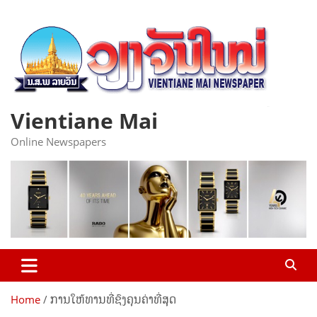
Skip
to
content
Vientiane Mai
Online Newspapers
Home
ການໃຫ້ທານທີ່ຊົງຄຸນຄ່າທີ່ສຸດ