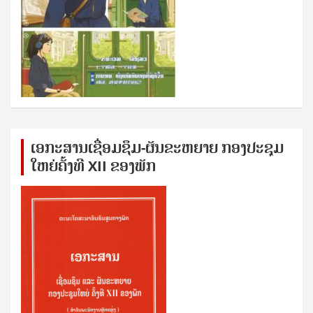
ເອກ​ະ​ສານ​ເຊ​ື່ອມ​ຊ​ຶມ-ຜັນ​ຂະ​ຫ​ຍາຍ ກອງ​ປະ​ຊຸມ​
ໃຫຍ່​ຄັ້ງ​ທີ XII ຂອງ​ພັກ