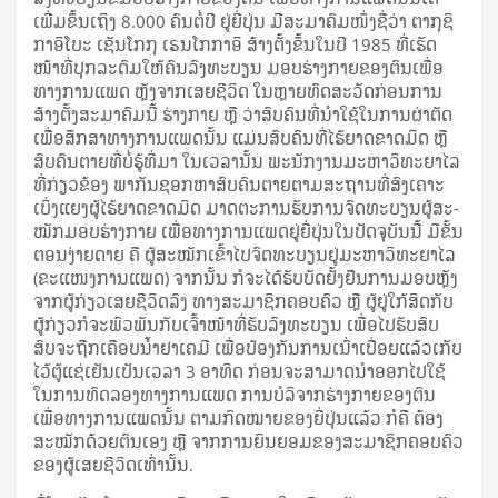
ເພີ່ມ​ຂຶ້ນ​ເຖິງ 8.000 ຄົນ​ຕໍ່​ປີ ຢູ່​ຍີ່­ປຸ່ນ ມີ​ສະ­ມາ­ຄົມ​ໜຶ່ງ​ຊື່­ວ່າ ຕາ​ກຸ​ຊິ
ກາ​ອິ​ໂບະ ເຊັນ​ໂກ​ກຸ ເຣນ​ໂກ​ກາ​ອິ ສ້າງ­ຕັ້ງ​ຂຶ້ນ​ໃນ​ປີ 1985 ທີ່​ເຮັດ​
ໜ້າ­ທີ່​ປຸກ­ລະ­ດົມ​ໃຫ້​ຄົນ​ລົງ­ທະ­ບຽນ ມອບ​ຮ່າງ­ກາຍ​ຂອງ​ຕົນ​ເພື່ອ​
ທາງ​ການ​ແພດ ຫຼັງ​ຈາກ​ເສຍ​ຊີ­ວິດ ໃນ​ຫຼາຍ​ທົດ​ສະ​ວັດ​ກ່ອນ​ການ​
ສ້າງ­ຕັ້ງ​ສະ­ມາ­ຄົມ​ນີ້ ຮ່າງ­ກາຍ ຫຼື ວ່າ​ສົບ​ຄົນ​ທີ່​ນຳ​ໃຊ້​ໃນ​ການ­ຜ່າ­ຕັດ
ເພື່ອ​ສຶກ​ສາ​ທາງ​ການ​ແພດ​ນັ້ນ ແມ່ນ​ສົບ​ຄົນ​ທີ່​ໄຮ້​ຍາດ​ຂາດ​ມິດ ຫຼື
ສົບ​ຄົນ​ຕາຍ​ທີ່​ບໍ່​ຮູ້​ທີ່​ມາ ໃນ​ເວ­ລາ​ນັ້ນ ພະ­ນັກ­ງານ​ມະ­ຫາ­ວິ­ທະ­ຍາ­ໄລ​
ທີ່​ກ່ຽວ­ຂ້ອງ ພາ­ກັນ​ຊອກ​ຫາ​ສົບ​ຄົນ​ຕາຍ​ຕາມ​ສະ­ຖານ­ທີ່​ສົງ­ເຄາະ​
ເບິ່ງ­ແຍງ​ຜູ້​ໄຮ້​ຍາດ​ຂາດ​ມິດ ມາດ​ຕະ­ການ​ຮັບ​ການ​ຈົດ​ທະ­ບຽນ​ຜູ້​ສະ­
ໝັກ​ມອບ​ຮ່າງ­ກາຍ ເພື່ອ​ທາງ​ການ​ແພດ​ຢູ່​ຍີ່­ປຸ່ນ​ໃນ​ປັດ­ຈຸ­ບັນ​ນີ້ ມີ​ຂັ້ນ​
ຕອນ​ງ່າຍ­ດາຍ ຄື ຜູ້​ສະ­ໝັກ​ເຂົ້າ​ໄປ​ຈົດ​ທະ­ບຽນ​ຢູ່​ມະ­ຫາ­ວິ­ທະ­ຍາ­ໄລ
(ຂະ­ແໜງ­ການ​ແພດ) ຈາກ​ນັ້ນ ກໍ​ຈະ​ໄດ້​ຮັບ​ບັດ​ຢັ້ງ­ຢືນ​ການ​ມອບ​ຫຼັງ​
ຈາກ​ຜູ້­ກ່ຽວ​ເສຍ​ຊີ­ວິດ​ລົງ ທາງ​ສະ­ມາ­ຊິກ​ຄອບ­ຄົວ ຫຼື ຜູ້​ຢູ່​ໃກ້​ສິດ​ກັບ​
ຜູ້­ກ່ຽວ​ກໍ​ຈະ​ພົວ­ພັນ​ກັບ​ເຈົ້າ​ໜ້າ­ທີ່​ຮັບ​ລົງ­ທະ­ບຽນ ເພື່ອ​ໄປ​ຮັບ​ສົບ
ສົບ​ຈະ​ຖືກ​ເຄືອບ​ນ້ຳ​ຢາ​ເຄ​ມີ ເພື່ອ​ປ້ອງ​ກັນ​ການ​ເນົ່າ​ເປື່ອຍ​ແລ້ວ​ເກັບ​
ໄວ້​ຕູ້​ແຊ່​ເຢັນ​ເປັນ​ເວ­ລາ 3 ອາ­ທິດ ກ່ອນ​ຈະ​ສາ­ມາດ​ນຳ​ອອກ​ໄປ​ໃຊ້​
ໃນ​ການ​ທົດ​ລອງ​ທາງ​ການ​ແພດ ການ​ບໍ­ລິ­ຈາກ​ຮ່າງ­ກາຍ​ຂອງ​ຕົນ​
ເພື່ອ​ທາງ​ການ​ແພດ​ນັ້ນ ຕາມ​ກົດ­ໝາຍ​ຂອງ​ຍີ່­ປຸ່ນ​ແລ້ວ ກໍ​ຄື ຕ້ອງ​
ສະ­ໝັກ​ດ້ວຍ​ຕົນ​ເອງ ຫຼື ຈາກ​ການ​ຍິນ​ຍອມ​ຂອງ​ສະ­ມາ­ຊິກ​ຄອບ­ຄົວ​
ຂອງ​ຜູ້​ເສຍ​ຊີ­ວິດ​ເທົ່າ​ນັ້ນ.