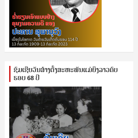
ຊົ​ມ​ເຊີຍ​ວັນ​ສ້າງ​ຕັ້ງ​ສະ​ຫະ​ພັນ​ແມ່​ຍິງ​​ລາວຄົບ​
ຮອບ 68 ປິ