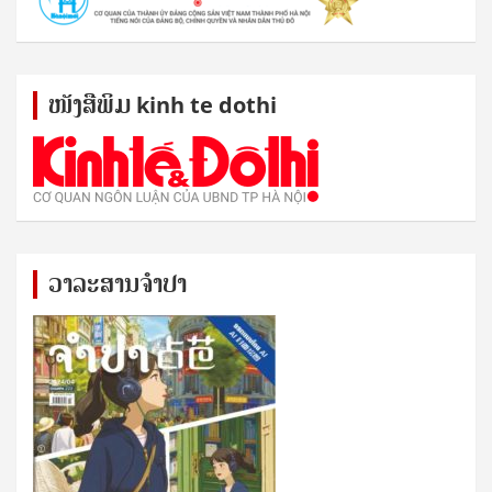
ໜັງ​ສື​ພິມ kinh te dothi
ວາລະສານຈຳປາ