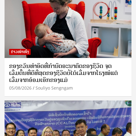
ຂ່າວໜ້າໜຶ່ງ
ຂອງຂວັນທໍາອິດທີ່ກໍານົດອະນາຄົດຂອງຊີວິດ ຈຸດ
ເລີ່ມຕົ້ນທີ່ດີທີ່ສຸດຂອງຊີວິດບໍ່ໄດ້ເລີ່ມຈາກໂຮງໝໍແຕ່
ເລີ່ມຈາກອ້ອມເອິກຂອງແມ່
05/08/2026
Souliyo Sengngam