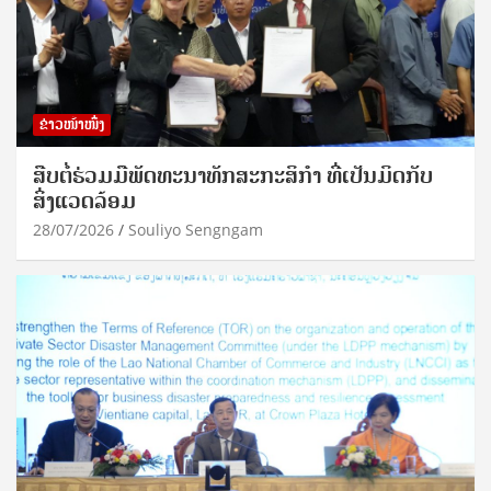
ຂ່າວໜ້າໜຶ່ງ
ສືບຕໍ່ຮ່ວມມືພັດທະນາທັກສະກະສິກຳ ທີ່ເປັນມິດກັບ
ສິ່ງແວດລ້ອມ
28/07/2026
Souliyo Sengngam