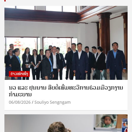
ຂ່າວໜ້າໜຶ່ງ
ນວ ແລະ ຢຸນນານ ສືບຕໍ່ເພີ່ມທະວີການຮ່ວມມືວຽກງານ
ກຳມະບານ
06/08/2026
Souliyo Sengngam