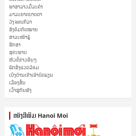
ພາສາລາວມື້ລະຄຳ
ມາລະຍາດບາດຕາ
ວົງຈອນກີລາ
ສັງຄົມກົດໝາຍ
ສາລະໜ້າຮູ້
ສຶກສາ
ສຸ​ຂະ​ພາບ
ຫົວຂໍ້ຂ່າວອື່ນໆ
ຮັກສິ່ງແວດລ້ອມ
ເບິ່ງບ້ານເຂົາເອົາບົດຮຽນ
ເລື່ອງສັ້ນ
ເວົ້າສູ່ກັນຟັງ
ໜັງ​ສື​ພິມ Hanoi Moi