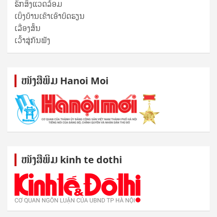
ຮັກສິ່ງແວດລ້ອມ
ເບິ່ງບ້ານເຂົາເອົາບົດຮຽນ
ເລື່ອງສັ້ນ
ເວົ້າສູ່ກັນຟັງ
ໜັງ​ສື​ພິມ Hanoi Moi
ໜັງ​ສື​ພິມ kinh te dothi