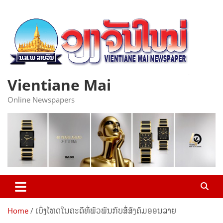
Skip
to
content
Vientiane Mai
Online Newspapers
Home
ເບິ່ງໂທດໃນຄະດີທີ່ພົວພັນກັບສື່ສັງຄົມອອນລາຍ