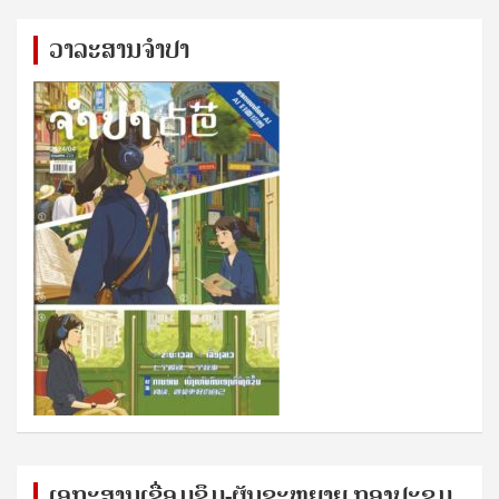
ວາລະສານຈຳປາ
ເອກ​ະ​ສານ​ເຊ​ື່ອມ​ຊ​ຶມ-ຜັນ​ຂະ​ຫ​ຍາຍ ກອງ​ປະ​ຊຸມ​