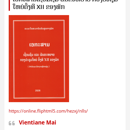
ໃຫຍ່​ຄັ້ງ​ທີ XII ຂອງ​ພັກ
https://online.fliphtml5.com/hezxj/nlls/
Vientiane Mai