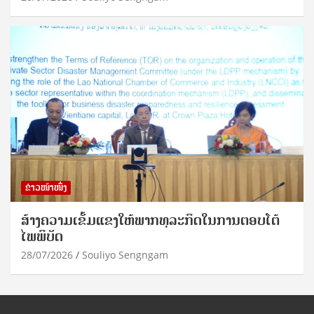
ຂ່າວໜ້າໜຶ່ງ
ສ້າງຄວາມເຂັ້ມແຂງໃຫ້ພາກທຸລະກິດໃນການຕອບໂຕ້
ໄພພິບັດ
28/07/2026
Souliyo Sengngam