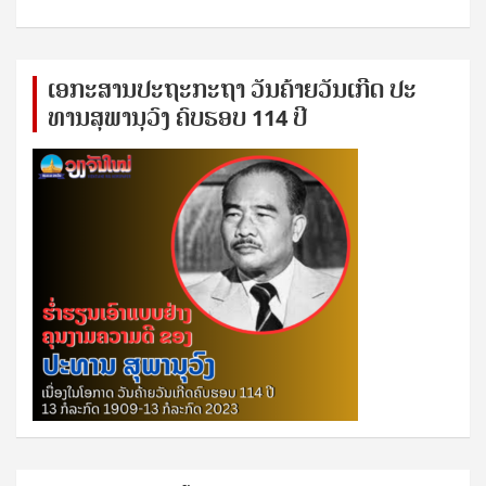
ເອ​ກະ​ສານ​ປະ​ຖະ​ກະ​ຖ​າ ວັນ​ຄ້າຍ​ວັນ​ເກີດ ປ​ະ​
ທານ​ສຸ​ພາ​ນຸ​ວົງ ຄົບ​ຮອບ 114 ປີ