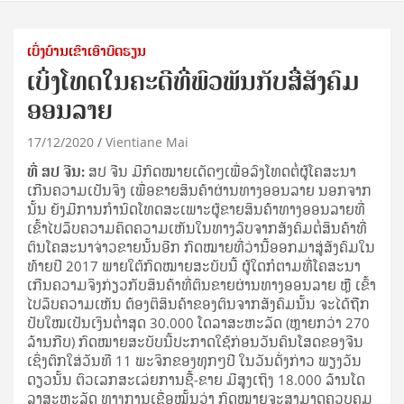
ເບິ່ງບ້ານເຂົາເອົາບົດຮຽນ
ເບິ່ງໂທດໃນຄະດີທີ່ພົວພັນກັບສື່ສັງຄົມ
ອອນລາຍ
17/12/2020
Vientiane Mai
ທີ່ ສປ ຈີນ:
ສປ ຈີນ ມີ​ກົດ­ໝາຍ​ເດັດໆ​ເພື່ອ​ລົງ­ໂທດ​ຕໍ່​ຜູ້​ໂຄ­ສະ­ນາ​
ເກີນ​ຄວາມ​ເປັນ​ຈິງ ເພື່ອ​ຂາຍ​ສິນ­ຄ້າ​ຜ່ານ​ທາງ​ອອນ​ລາຍ ນອກ­ຈາກ​
ນັ້ນ ຍັງ​ມີ​ການ​ກຳ­ນົດ​ໂທດ​ສະ­ເພາະ​ຜູ້​ຂາຍ​ສິນ­ຄ້າ​ທາງ​ອອນ​ລາຍ​ທີ່​
ເຂົ້າ​ໄປ​ລຶບ​ຄວາມ​ຄິດ​ຄວາມ​ເຫັນ​ໃນ​ທາງ​ລົບ​ຈາກ​ສັງ­ຄົມ​ຕໍ່​ສິນ­ຄ້າ​ທີ່​
ຕົນ​ໂຄ­ສະ­ນາ​ຈ່າວ​ຂາຍ​ນັ້ນ​ອີກ ກົດ­ໝາຍ​ທີ່​ວ່າ​ນີ້​ອອກ​ມາ­ສູ່​ສັງ­ຄົມ​ໃນ​
ທ້າຍ​ປີ 2017 ພາຍ​ໃຕ້​ກົດ­ໝາຍ​ສະ­ບັບ​ນີ້ ຜູ້​ໃດ​ກໍ​ຕາມ​ທີ່​ໂຄ­ສະ­ນາ​
ເກີນ​ຄວາມ​ຈິງ​ກ່ຽວ​ກັບ​ສິນ­ຄ້າ​ທີ່​ຕົນ​ຂາຍ​ຜ່ານ​ທາງ​ອອນ​ລາຍ ຫຼື ເຂົ້າ​
ໄປ​ລຶບ​ຄວາມ​ເຫັນ ຕ້ອງ​ຕິ​ສິນ­ຄ້າ​ຂອງ​ຕົນ​ຈາກ​ສັງ­ຄົມ​ນັ້ນ ຈະ​ໄດ້​ຖືກ​
ປັບ​ໃໝ​ເປັນ​ເງິນ​ຕ່ຳ​ສຸດ 30.000 ໂດ​ລາ​ສະ­ຫະ­ລັດ (ຫຼາຍ​ກວ່າ 270
ລ້ານ​ກີບ) ກົດ­ໝາຍ​ສະ­ບັບ​ນີ້​ປະ­ກາດ​ໃຊ້​ກ່ອນ​ວັນ​ຄົນ​ໂສດ​ຂອງ​ຈີນ
ເຊິ່ງ​ຕົກ​ໃສ່​ວັນ​ທີ 11 ພະ­ຈິກ​ຂອງ​ທຸກໆ​ປີ ໃນ​ວັນ​ດັ່ງ­ກ່າວ ພຽງ​ວັນ​
ດຽວ​ນັ້ນ ຕົວ​ເລກ​ສະ­ເລ່ຍ​ການ​ຊື້-ຂາຍ ມີ​ສູງ​ເຖິງ 18.000 ລ້ານ​ໂດ​
ລາ​ສະ­ຫະ­ລັດ ທາງ​ການ​ເຊື່ອ​ໝັ້ນ​ວ່າ ກົດ­ໝາຍ​ຈະ​ສາ­ມາດ​ຄວບ​ຄຸມ​