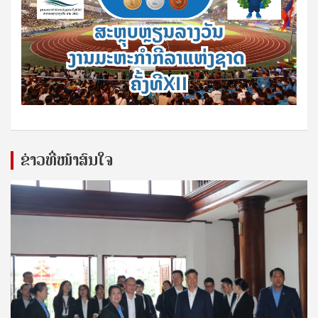
ຂ່າວທີ່ໜ້າສົນໃຈ