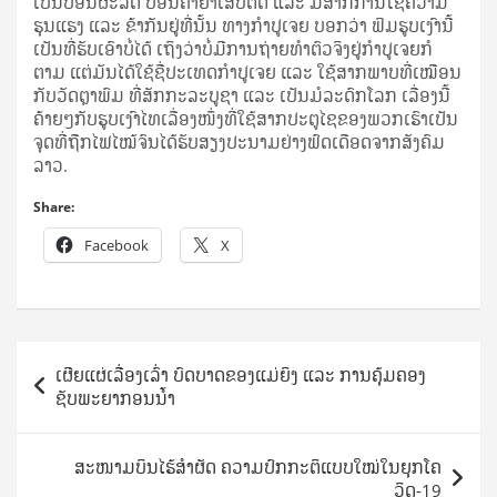
ເປັນ​ບ່ອນ​ຜະ­ລິດ ບ່ອນ​ຄ້າ​ຢາ​ເສບ​ຕິດ ແລະ ມີ​ສາກ​ການ​ໃຊ້​ຄວາມ​
ຮຸນ​ແຮງ ແລະ ຂ້າ​ກັນ​ຢູ່​ທີ່​ນັ້ນ ທາງ​ກຳ­ປູ­ເຈຍ ບອກ​ວ່າ ຟິມ​ຮູບ­ເງົາ​ນີ້​
ເປັນ​ທີ່​ຮັບ​ເອົາ​ບໍ່​ໄດ້ ເຖິງ​ວ່າ​ບໍ່​ມີ​ການ​ຖ່າຍ​ທຳ​ຕົວ​ຈິງ​ຢູ່​ກຳ­ປູ­ເຈຍ​ກໍ​
ຕາມ ແຕ່​ມັນ​ໄດ້​ໃຊ້​ຊື່​ປະ­ເທດ​ກຳ­ປູ­ເຈຍ ແລະ ໃຊ້​ສາກ​ພາບ​ທີ່​ເໝືອນ​
ກັບ​ວັດ​ຕຼາ​ພົມ ທີ່​ສັກ­ກະ​ລະ​ບູ­ຊາ ແລະ ເປັນ​ມໍ­ລະ­ດົກ​ໂລກ ເລື່ອງ​ນີ້​
ຄ້າຍໆ​ກັບ​ຮູບ­ເງົາ​ໄທ​ເລື່ອງ​ໜຶ່ງ​ທີ່​ໃຊ້​ສາກ​ປະ­ຕູ​ໄຊ​ຂອງ​ພວກ​ເຮົາ​ເປັນ​
ຈຸດ​ທີ່​ຖືກ​ໄຟ​ໄໝ້​ຈົນ​ໄດ້​ຮັບ​ສຽງ​ປະ­ນາມ​ຢ່າງ​ຟົດ​ເດືອດ​ຈາກ​ສັງ­ຄົມ​
ລາວ.
Share:
Facebook
X
Post
ເຜີຍແຜ່ເລື່ອງເລົ່າ ບົດບາດຂອງແມ່ຍິງ ແລະ ການຄຸ້ມຄອງ
navigation
ຊັບພະຍາກອນນໍ້າ
ສະໜາມບິນໄຮ້ສຳຜັດ ຄວາມປົກກະຕິແບບໃໝ່ໃນຍຸກໂຄ
ວິດ-19