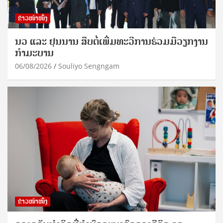
ຂ່າວໜ້າໜຶ່ງ
ນວ ແລະ ຢຸນນານ ສືບຕໍ່ເພີ່ມທະວີການຮ່ວມມືວຽກງານ
ກຳມະບານ
06/08/2026
Souliyo Sengngam
ຂ່າວໜ້າໜຶ່ງ