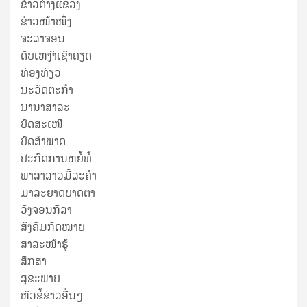
ຂ່າວ​ຕ່າງ​ແຂວງ
ຂ່າວໜ້າໜຶ່ງ
ຈະລາຈອນ
ດັບເຫງົາເຊົາຄຽດ
ທ່ອງທ່ຽວ
ນະວັດຕະກໍາ
ນານາສາລະ
ບົດສະເໜີ
ບົດສໍາພາດ
ປະກົດການຫຍໍ້ທໍ້
ພາສາລາວມື້ລະຄຳ
ມາລະຍາດບາດຕາ
ວົງຈອນກີລາ
ສັງຄົມກົດໝາຍ
ສາລະໜ້າຮູ້
ສຶກສາ
ສຸ​ຂະ​ພາບ
ຫົວຂໍ້ຂ່າວອື່ນໆ