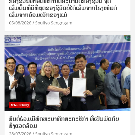
ຂອງຂວັນທໍາອິດທີ່ກໍານົດອະນາຄົດຂອງຊີວິດ ຈຸດ
ເລີ່ມຕົ້ນທີ່ດີທີ່ສຸດຂອງຊີວິດບໍ່ໄດ້ເລີ່ມຈາກໂຮງໝໍແຕ່
ເລີ່ມຈາກອ້ອມເອິກຂອງແມ່
05/08/2026
Souliyo Sengngam
ຂ່າວໜ້າໜຶ່ງ
ສືບຕໍ່ຮ່ວມມືພັດທະນາທັກສະກະສິກຳ ທີ່ເປັນມິດກັບ
ສິ່ງແວດລ້ອມ
28/07/2026
Souliyo Sengngam