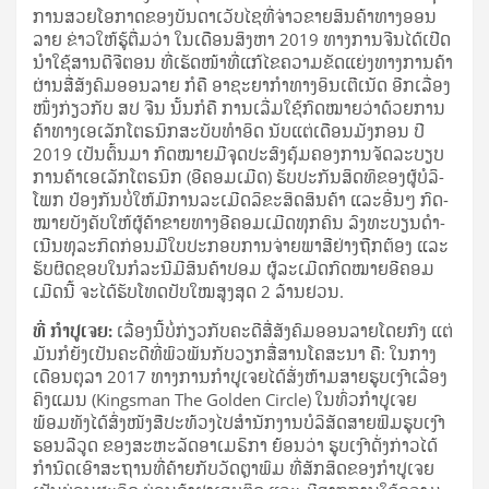
ການ​ສວຍ­ໂອ­ກາດ​ຂອງ​ບັນ­ດາ​ເວັບ​ໄຊ​ທີ່​ຈ່າວ​ຂາຍ​ສິນ­ຄ້າ​ທາງ​ອອນ​
ລາຍ ຂ່າວ​ໃຫ້​ຮູ້​ຕື່ມ​ວ່າ ໃນ​ເດືອນ​ສິງ­ຫາ 2019 ທາງ​ການ​ຈີນ​ໄດ້​ເປີດ​
ນຳ​ໃຊ້​ສານ​ດີ​ຈີ​ຕອນ ທີ່​ເຮັດ​ໜ້າ­ທີ່​ແກ້​ໄຂ​ຄວາມ​ຂັດ​ແຍ່ງ​ທາງ​ການ​ຄ້າ​
ຜ່ານ​ສື່​ສັງ­ຄົມ​ອອນ​ລາຍ ກໍ​ຄື ອາ​ຊະ​ຍາ​ກຳ​ທາງ​ອິນ​ເຕີ​ເນັດ ອີກ​ເລື່ອງ​
ໜຶ່ງ​ກ່ຽວ​ກັບ ສປ ຈີນ ນັ້ນ​ກໍ​ຄື ການ​ເລີ່ມ​ໃຊ້​ກົດ­ໝາຍ​ວ່າ​ດ້ວຍ​ການ​
ຄ້າ​ທາງ​ເອ​ເລັກ​ໂຕຣ​ນິກ​ສະ­ບັບ​ທຳ​ອິດ ນັບ​ແຕ່​ເດືອນ​ມັງ­ກອນ ປີ
2019 ເປັນ­ຕົ້ນ​ມາ ກົດ­ໝາຍ​ມີ​ຈຸດ­ປະ­ສົງ​ຄຸ້ມ​ຄອງ​ການ​ຈັດ​ລະ­ບຽບ​
ການ​ຄ້າ​ເອ​ເລັກ​ໂຕຣ​ນິກ (ອີ​ຄອມ​ເມີດ) ຮັບ­ປະ­ກັນ​ສິດ­ທິ​ຂອງ​ຜູ້​ບໍ­ລິ­
ໂພກ ປ້ອງ​ກັນ​ບໍ່​ໃຫ້​ມີ​ການ​ລະ­ເມີດ​ລິ​ຂະ​ສິດ​ສິນ­ຄ້າ ແລະ​ອື່ນໆ ກົດ­
ໝາຍ​ບັງ­ຄັບ​ໃຫ້​ຜູ້​ຄ້າ­ຂາຍ​ທາງ​ອີ​ຄອມ​ເມີດ​ທຸກ​ຄົນ ລົງ­ທະ­ບຽນ​ດຳ­
ເນີນ​ທຸ­ລະ​ກິດ​ກ່ອນ​ມີ​ໃບ​ປະ­ກອບ​ການ​ຈ່າຍ​ພາ­ສີ​ຢ່າງ​ຖືກ­ຕ້ອງ ແລະ
ຮັບ­ຜິດ­ຊອບ​ໃນ​ກໍ­ລະ­ນີ​ມີ​ສິນ­ຄ້າ​ປອມ ຜູ້​ລະ­ເມີດ​ກົດ­ໝາຍ​ອີ​ຄອມ​
ເມີດ​ນີ້ ຈະ​ໄດ້​ຮັບ​ໂທດ​ປັບ​ໃໝ​ສູງ​ສຸດ 2 ລ້ານ​ຢວນ.
ທີ່ ກຳ­ປູ­ເຈຍ:
ເລື່ອງ​ນີ້​ບໍ່​ກ່ຽວ​ກັບ​ຄະ­ດີ​ສື່​ສັງ­ຄົມ​ອອນ​ລາຍ​ໂດຍ​ກົງ ແຕ່​
ມັນ​ກໍ​ຍັງ​ເປັນ​ຄະ­ດີ​ທີ່​ພົວ­ພັນ​ກັບ​ວຽກ​ສື່­ສານ​ໂຄ­ສະ­ນາ ຄື: ໃນ​ກາງ​
ເດືອນ​ຕຸ­ລາ 2017 ທາງ​ການ​ກຳ­ປູ­ເຈຍ​ໄດ້​ສັ່ງ​ຫ້າມ​ສາຍ­ຮູບ­ເງົາ​ເລື່ອງ
ຄິງ​ແມນ (Kingsman The Golden Circle) ໃນ​ທົ່ວ​ກຳ­ປູ­ເຈຍ
ພ້ອມ​ທັງ​ໄດ້​ສົ່ງ​ໜັງ­ສື​ປະ​ທ້ວງ​ໄປ​ສຳ­ນັກ­ງານ​ບໍ­ລິ­ສັດ​ສາຍ​ຟິມ​ຮູບ­ເງົາ
ຮອນ​ລີ​ວູດ ຂອງ​ສະ­ຫະ­ລັດ​ອາ​ເມ​ຣິ​ກາ ຍ້ອນ​ວ່າ ຮູບ­ເງົາ​ດັ່ງ­ກ່າວ​ໄດ້​
ກຳ­ນົດ​ເອົາ​ສະ­ຖານ­ທີ່​ຄ້າຍ​ກັບ​ວັດ​ຕຼາ​ພົມ ທີ່​ສັກ­ສິດ​ຂອງ​ກຳ­ປູ­ເຈຍ​