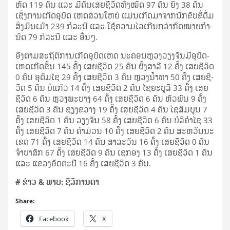
ຫັດ 119 ຄົນ ແລະ ມີ​ຄົນ​ເສຍ​ຊີ­ວິດ​ທັງ​ໝົດ 97 ຄົນ ຍິງ 38 ຄົນ
ເຊິ່ງ​ການ​ເກີດ​ອຸ­ບັດ ເຫດ​ສ່ວນ​ໃຫຍ່ ແມ່ນ​ເກີດ​ມາ​ຈາກ​ນັກ​ຂັບ​ຂີ່​ດື່ມ​
ສິ່ງ​ມຶນ­ເມົາ 239 ກໍ­ລະ­ນີ ແລະ ໃຊ້​ຄວາມ​ໄວ​ເກີນ​ກວ່າ​ກົດ­ໝາຍ​ກຳ­
ນົດ 79 ກໍ­ລະ­ນີ ແລະ ອື່ນໆ.
ອີງ​ຕາມ​ສະ­ຖິ­ຕິ​ການ​ເກີດ​ອຸ­ບັດ­ເຫດ ນະ­ຄອນ­ຫຼວງ​ວຽງ​ຈັນ​ມີ​ອຸ­ບັດ­
ເຫດ​ເກີດ​ຂຶ້ນ 145 ຄັ້ງ ເສຍ​ຊີ­ວິດ 25 ຄົນ ຜົ້ງ​ສາ­ລີ 12 ຄັ້ງ ເສຍ​ຊີ­ວິດ
0 ຄົນ ອຸ­ດົມ​ໄຊ 29 ຄັ້ງ ເສຍ​ຊີ­ວິດ 3 ຄົນ ຫຼວງ​ນ້ຳ​ທາ 50 ຄັ້ງ ເສຍ​ຊີ­
ວິດ 5 ຄົນ ບໍ່​ແກ້ວ 14 ຄັ້ງ ເສຍ​ຊີ­ວິດ 2 ຄົນ ໄຊ​ຍະ​ບູ​ລີ 33 ຄັ້ງ ເສຍ​
ຊີ­ວິດ 6 ຄົນ ຫຼວງ​ພະ​ບາງ 64 ຄັ້ງ ເສຍ​ຊີ­ວິດ 6 ຄົນ ຫົວ­ພັນ 9 ຄັ້ງ
ເສຍ​ຊີ­ວິດ 3 ຄົນ ຊຽງ​ຂວາງ 19 ຄັ້ງ ເສຍ​ຊີ­ວິດ 4 ຄົນ ໄຊ​ສົມ­ບູນ 7
ຄັ້ງ ເສຍ​ຊີ­ວິດ 1 ຄົນ ວຽງ​ຈັນ 58 ຄັ້ງ ເສຍ​ຊີ­ວິດ 6 ຄົນ ບໍ​ລິ​ຄຳ​ໄຊ 33
ຄັ້ງ ເສຍ​ຊີ­ວິດ 7 ຄົນ ຄຳ​ມ່ວນ 10 ຄັ້ງ ເສຍ​ຊີ­ວິດ 2 ຄົນ ສະ­ຫວັນ​ນະ​
ເຂດ 71 ຄັ້ງ ເສຍ​ຊີ­ວິດ 14 ຄົນ ສາ­ລະ​ວັນ 16 ຄັ້ງ ເສຍ​ຊີ­ວິດ 0 ຄົນ
ຈຳ­ປາ​ສັກ 67 ຄັ້ງ ເສຍ​ຊີ­ວິດ 9 ຄົນ ເຊ​ກອງ 13 ຄັ້ງ ເສຍ​ຊີ­ວິດ 1 ຄົນ
ແລະ ແຂວງ​ອັດ​ຕະ​ປື 16 ຄັ້ງ ເສຍ​ຊີ­ວິດ 3 ຄົນ.
# ຂ່າວ & ພາບ: ຊິ​ລິ​ການ​ດາ
Share:
Facebook
X