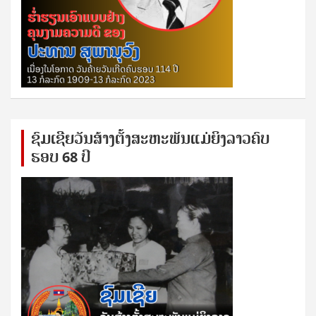
ຊົ​ມ​ເຊີຍ​ວັນ​ສ້າງ​ຕັ້ງ​ສະ​ຫະ​ພັນ​ແມ່​ຍິງ​​ລາວຄົບ​
ຮອບ 68 ປິ