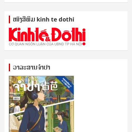
ໜັງ​ສື​ພິມ kinh te dothi
ວາລະສານຈຳປາ