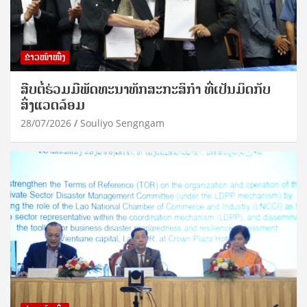
ຂ່າວໜ້າໜຶ່ງ
ສືບຕໍ່ຮ່ວມມືພັດທະນາທັກສະກະສິກຳ ທີ່ເປັນມິດກັບ
ສິ່ງແວດລ້ອມ
28/07/2026
Souliyo Sengngam