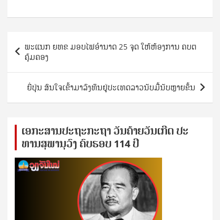
Post
ພະແນກ ຍທຂ ມອບໄຟອຳນາດ 25 ຈຸດ ໃຫ້ຫ້ອງການ ຄບຕ
navigation
ຄຸ້ມຄອງ
ຍີ່ປຸ່ນ ສົນໃຈເຂົ້າມາລົງທຶນຢູ່ປະເທດລາວນັບມື້ນັບຫຼາຍຂຶ້ນ
ເອ​ກະ​ສານ​ປະ​ຖະ​ກະ​ຖ​າ ວັນ​ຄ້າຍ​ວັນ​ເກີດ ປ​ະ​
ທານ​ສຸ​ພາ​ນຸ​ວົງ ຄົບ​ຮອບ 114 ປີ