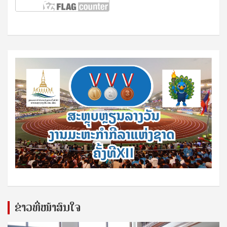
ຂ່າວທີ່ໜ້າສົນໃຈ