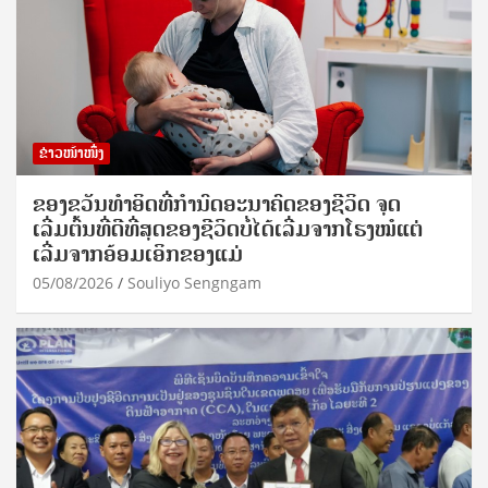
ຂ່າວໜ້າໜຶ່ງ
ຂອງຂວັນທໍາອິດທີ່ກໍານົດອະນາຄົດຂອງຊີວິດ ຈຸດ
ເລີ່ມຕົ້ນທີ່ດີທີ່ສຸດຂອງຊີວິດບໍ່ໄດ້ເລີ່ມຈາກໂຮງໝໍແຕ່
ເລີ່ມຈາກອ້ອມເອິກຂອງແມ່
05/08/2026
Souliyo Sengngam