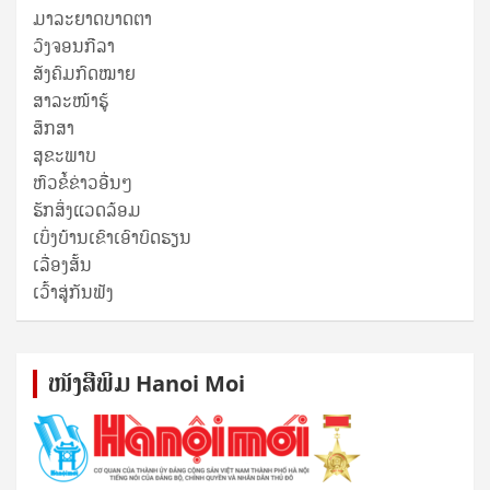
ມາລະຍາດບາດຕາ
ວົງຈອນກີລາ
ສັງຄົມກົດໝາຍ
ສາລະໜ້າຮູ້
ສຶກສາ
ສຸ​ຂະ​ພາບ
ຫົວຂໍ້ຂ່າວອື່ນໆ
ຮັກສິ່ງແວດລ້ອມ
ເບິ່ງບ້ານເຂົາເອົາບົດຮຽນ
ເລື່ອງສັ້ນ
ເວົ້າສູ່ກັນຟັງ
ໜັງ​ສື​ພິມ Hanoi Moi