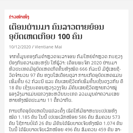
ຂ່າວໜ້າໜຶ່ງ
ເດືອນຜ່ານມາ ຄົນລາວຕາຍຍ້ອນ
ອຸບັດເຫດເກືອບ 100 ຄົນ
10/12/2020
Vientiane Mai
ຈາກ​ຂໍ້​ມູນ​ຂອງ​ກົມ​ຕຳ­ຫຼວດ​ຈະ­ລາ­ຈອນ ກົມ​ໃຫຍ່​ຕຳ­ຫຼວດ ກະ­ຊວງ​
ປ້ອງ​ກັນ​ຄວາມ​ສະ­ຫງົບ ໃຫ້​ຮູ້​ວ່າ: ເດືອນ​ພະ­ຈິກ 2020 ຜ່ານ​ມາ
ທົ່ວ​ປະ­ເທດ​ມີ​ອຸ­ບັດ­ເຫດ​ເກີດ​ຂຶ້ນ​ທັງ​ໝົດ 666 ກໍ­ລະ­ນີ ມີ​ຜູ້​ເສຍ​ຊີ­
ວິດ​ຈຳ­ນວນ 97 ຄົນ ທຽບ­ໃສ່​ເດືອນ​ຕຸ­ລາ ການ​ເກີດ​ອຸ­ບັດ­ເຫດ​ແມ່ນ​
ເພີ່ມ​ຂຶ້ນ 62 ກໍ­ລະ­ນີ ແລະ ຄົນ​ເສຍ​ຊີ­ວິດ​ກໍ​ເພີ່ມ​ຂຶ້ນ​ເຊັ່ນ​ດຽວ​ກັນ ຄື
18 ຄົນ ເຊິ່ງ​ນະ­ຄອນ­ຫຼວງ​ວຽງ​ຈັນ ມີ​ຄົນ​ເສຍ​ຊີ­ວິດ​ຫຼາຍ​ກວ່າ​ໝູ່
ຮອງ​ລົງ​ມາ​ແມ່ນ​ແຂວງ​ສະ­ຫວັນ​ນະ​ເຂດ ລວມ​ມູນ​ຄ່າ​ຄວາມ​ເສຍ​
ຫາຍ​ທັງ​ໝົດ​ປະ­ມານ 11 ຕື້​ກວ່າ​ກີບ.
ການ​ເກີດ​ອຸ­ບັດ­ເຫດ​ໃນ​ແຕ່​ລະ​ຄັ້ງ ເຮັດ​ໃຫ້​ມີ​ພາ­ຫະ­ນະ​ເປ່​ເພ​ທັງ​
ໝົດ 1.185 ຄັນ ໃນ​ນີ້ ເປ່​ເພ​ເລັກ​ໜ້ອຍ 586 ຄັນ ສົມ­ຄວນ 573
ຄັນ ໃຊ້​ການ​ບໍ່​ໄດ້ 26 ຄັນ ມີ​ຄົນ​ໄດ້​ຮັບ​ບາດ­ເຈັບ​ທັງ​ໝົດ 1.074 ຄົນ
ໃນ​ນີ້ ໄດ້​ຮັບ​ບາດ­ເຈັບ​ເລັກ​ໜ້ອຍ 496 ຄົນ ສົມ­ຄວນ 459 ຄົນ ສາ­