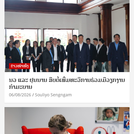
ຂ່າວໜ້າໜຶ່ງ
ນວ ແລະ ຢຸນນານ ສືບຕໍ່ເພີ່ມທະວີການຮ່ວມມືວຽກງານ
ກຳມະບານ
06/08/2026
Souliyo Sengngam