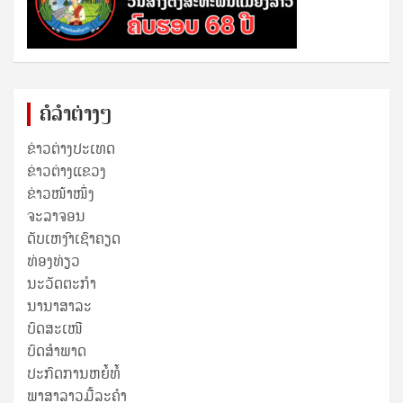
ຄໍລຳຕ່າງໆ
ຂ່າວຕ່າງປະເທດ
ຂ່າວ​ຕ່າງ​ແຂວງ
ຂ່າວໜ້າໜຶ່ງ
ຈະລາຈອນ
ດັບເຫງົາເຊົາຄຽດ
ທ່ອງທ່ຽວ
ນະວັດຕະກໍາ
ນານາສາລະ
ບົດສະເໜີ
ບົດສໍາພາດ
ປະກົດການຫຍໍ້ທໍ້
ພາສາລາວມື້ລະຄຳ