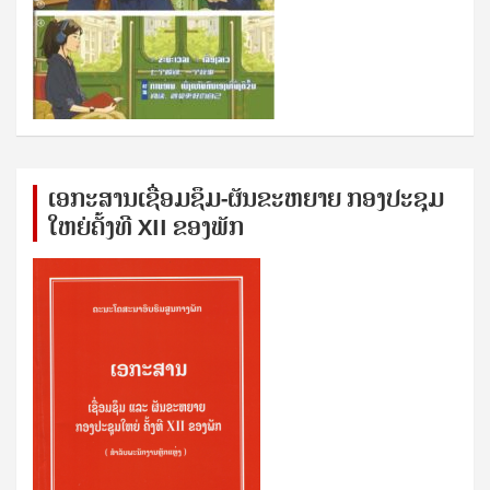
ເອກ​ະ​ສານ​ເຊ​ື່ອມ​ຊ​ຶມ-ຜັນ​ຂະ​ຫ​ຍາຍ ກອງ​ປະ​ຊຸມ​
ໃຫຍ່​ຄັ້ງ​ທີ XII ຂອງ​ພັກ