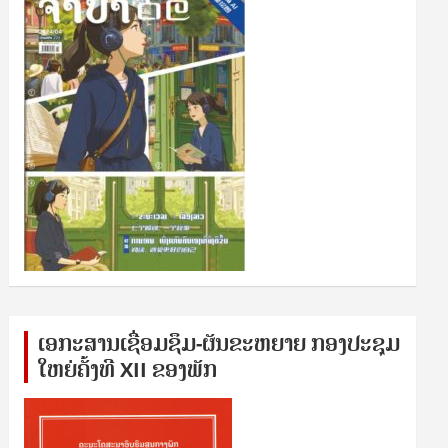
ເອກ​ະ​ສານ​ເຊ​ື່ອມ​ຊ​ຶມ-ຜັນ​ຂະ​ຫ​ຍາຍ ກອງ​ປະ​ຊຸມ​
ໃຫຍ່​ຄັ້ງ​ທີ XII ຂອງ​ພັກ