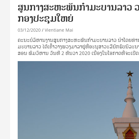
ສູນກາງສະຫະພັນກຳມະບານລາວ ວາ
ກອງປະຊຸມໃຫຍ່
03/12/2020
Vientiane Mai
ຄະ­ນະ​ບໍ­ລິ­ຫານ​ງານ​ສູນ​ກາງ​ສະ­ຫະ­ພັນ​ກຳ­ມະ­ບານ​ລາວ ນຳ​ໂດຍ​ທ່ານ
ມະ­ບານ​ລາວ ໄດ້​ເຂົ້າ​ວາງ​ພວງ­ມາ­ລາ​ຢູ່​ທີ່​ອະ­ນຸ­ສາ­ວະ­ລີ​ນັກ­ຮົບ​ນິ
ສອນ ພົມ­ວິ­ຫານ ວັນ​ທີ 2 ທັນ­ວາ 2020 ເນື່ອງ​ໃນ​ໂອ­ກາດ​ທີ່​ຈະ​ເປີດ