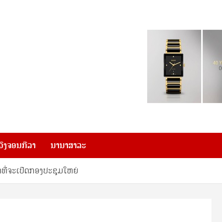
ວົງຈອນກີລາ
ນານາສາລະ
ີ່ຈະເປີດກອງປະຊຸມໃຫຍ່