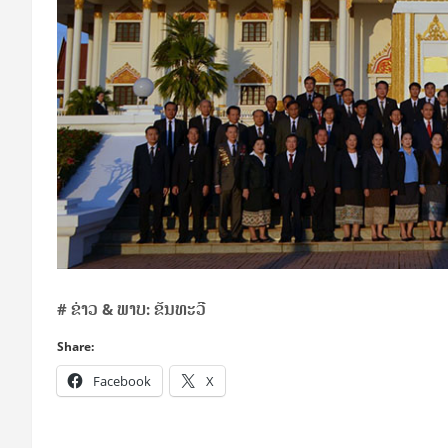
#
ຂ່າວ
&
ພາບ: ຂັນ​ທະ­ວີ
Share:
Facebook
X