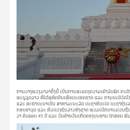
ການ​ວາງ​ພວງ­ມາ­ລາ​ຄັ້ງ​ນີ້ ເປັນ​ການ­ສະ­ແດງ​ຄວາມ​ເຄົາ­ລົບ​ຮັກ ກະ­ຕັນ­
ພະ​ບູ​ລຸດ​ລາວ ທີ່​ໄດ້​ອຸ­ທິດ​ຕົນ​ເພື່ອ​ປະ­ເທດ​ຊາດ ແລະ ການ​ປະ­ຕິ­ວັດ
ແລະ ສະ­ຖາ­ປະ­ນາ​ເປັນ ສາ­ທາ­ລະ­ນະ​ລັດ ປະ­ຊາ­ທິ­ປະ­ໄຕ ປະ­ຊາ­ຊົນ​ລາວ
ກອບ​ອາ­ວຸດ ແລະ ທົ່ວ​ປວງ​ຊົນ​ລາວ​ທັງ​ຊາດ ພວມ​ເບີກ­ບານ​ມ່ວນ­ຊື່ນ
ວາ ຄົບ­ຮອບ 45 ປີ ແລະ ວັນ​ຄ້າຍ​ວັນ​ເກີດ​ຂອງ​ປະ­ທານ ໄກ­ສອນ ພົມ