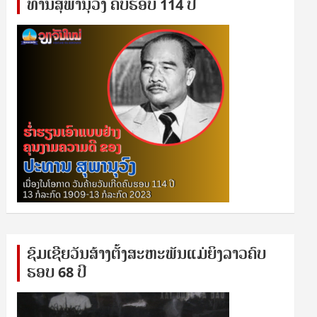
ທານ​ສຸ​ພາ​ນຸ​ວົງ ຄົບ​ຮອບ 114 ປີ
ຊົ​ມ​ເຊີຍ​ວັນ​ສ້າງ​ຕັ້ງ​ສະ​ຫະ​ພັນ​ແມ່​ຍິງ​​ລາວຄົບ​
ຮອບ 68 ປິ