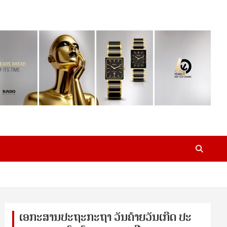
ເອ​ກະ​ສານ​ປະ​ຖະ​ກະ​ຖ​າ ວັນ​ຄ້າຍ​ວັນ​ເກີດ ປ​ະ​