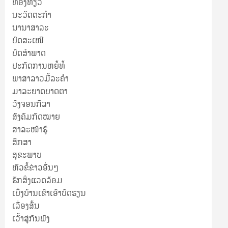
ທ່ອງທ່ຽວ
ນະວັດຕະກໍາ
ນານາສາລະ
ບົດສະເໜີ
ບົດສໍາພາດ
ປະກົດການຫຍໍ້ທໍ້
ພາສາລາວມື້ລະຄຳ
ມາລະຍາດບາດຕາ
ວົງຈອນກີລາ
ສັງຄົມກົດໝາຍ
ສາລະໜ້າຮູ້
ສຶກສາ
ສຸ​ຂະ​ພາບ
ຫົວຂໍ້ຂ່າວອື່ນໆ
ຮັກສິ່ງແວດລ້ອມ
ເບິ່ງບ້ານເຂົາເອົາບົດຮຽນ
ເລື່ອງສັ້ນ
ເວົ້າສູ່ກັນຟັງ