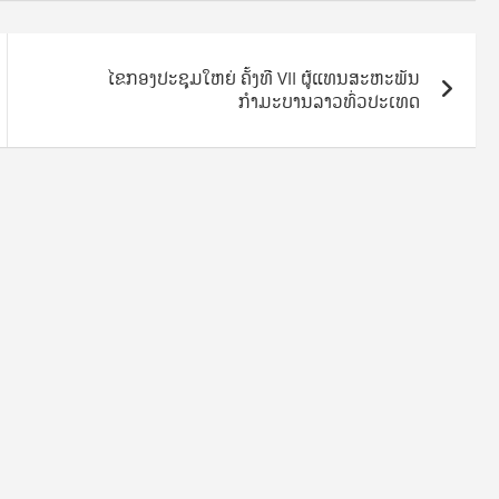
ໄຂກອງປະຊຸມໃຫຍ່ ຄັ້ງທີ VII ຜູ້ແທນສະຫະພັນ
ກຳມະບານລາວທົ່ວປະເທດ