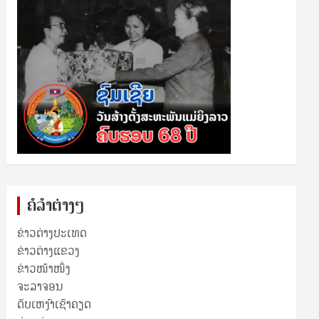
ຄໍລຳຕ່າງໆ
ຂ່າວຕ່າງປະເທດ
ຂ່າວ​ຕ່າງ​ແຂວງ
ຂ່າວໜ້າໜຶ່ງ
ຈະລາຈອນ
ດັບເຫງົາເຊົາຄຽດ