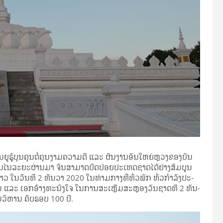
ຍູ​ຮູ້​ບຸນ­ຄຸນ​ຕໍ່​ຄຸນ­ງາມ­ຄວາມ­ດີ ແລະ ຜົນ­ງານ​ອັນ​ໃຫຍ່​ຫຼວງ​ຂອງ​ບັນ​
​ໃນ​ໄນ​ລະ­ຍະ​ຜ່ານ​ມາ ຈົນ​ສາ­ມາດ​ປົດ​ປ່ອຍ­ປະ​ເທດ​ຊາດ​ໄດ້​ຢ່າງ​ສົມ­ບູນ
 ໃນ​ວັນ​ທີ 2 ທັນ­ວາ 2020 ໃນ​ທ່າມ­ກາງ​ທີ່​ທົ່ວ​ພັກ ທົ່ວ​ກຳ­ລັງ​ປະ­
 ແລະ ເອກ­ອ້າງ​ທະ​ນົງ​ໃຈ ໃນ​ການ​ສະ­ເຫຼີມ­ສະ­ຫຼອງ​ວັນ­ຊາດ​ທີ 2 ທັນ­
­ວິ­ຫານ ຄົບ­ຮອບ 100 ປີ.