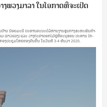
ງພວງມາລາ ໃນໂອກາດທີ່ຈະເປີດ
​ປ້ານ ນ້ອຍ​ມະ­ນີ ປະ­ທານ​ຄະ­ນະ​ບໍ­ລິ­ຫານ​ງານ​ສູນ​ກາງ​ສະ­ຫະ­ພັນ​ກຳ­
­ລະ­ນາມ (ດາວ​ແດງ) ແລະ ວາງ​ກະ­ຕ່າ​ດອກ​ໄມ້​ຢູ່​ທີ່​ອະ­ນຸ­ສອນ ປະ­ທານ ໄກ­
​ກອງ​ປະ­ຊຸມ​ໃຫຍ່​ຂອງ​ຕົນ​ຂຶ້ນ ໃນ​ວັນ​ທີ 3-4 ທັນ­ວາ 2020.