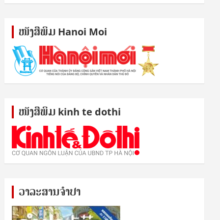
ໜັງ​ສື​ພິມ Hanoi Moi
ໜັງ​ສື​ພິມ kinh te dothi
ວາລະສານຈຳປາ