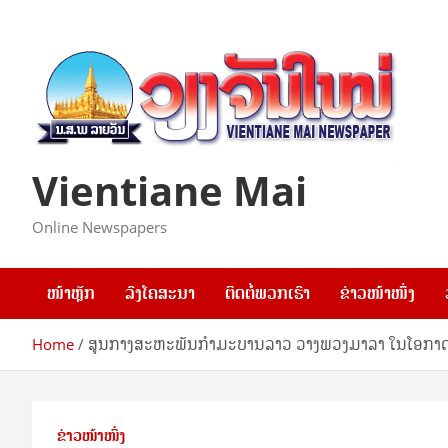
Skip
to
content
Vientiane Mai
Online Newspapers
ໜ້າຫຼັກ
ລົງໂຄສະນາ
ຕິດຕໍ່ພວກເຮົາ
ຂ່າວໜ້າໜຶ່ງ
Home
ສູນກາງສະຫະພັນກຳມະບານລາວ ວາງພວງມາລາ ໃນໂອກາດທ
ຂ່າວໜ້າໜຶ່ງ