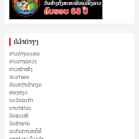
ຄໍລຳຕ່າງໆ
ຂ່າວຕ່າງປະເທດ
ຂ່າວ​ຕ່າງ​ແຂວງ
ຂ່າວໜ້າໜຶ່ງ
ຈະລາຈອນ
ດັບເຫງົາເຊົາຄຽດ
ທ່ອງທ່ຽວ
ນະວັດຕະກໍາ
ນານາສາລະ
ບົດສະເໜີ
ບົດສໍາພາດ
ປະກົດການຫຍໍ້ທໍ້