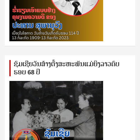
ຊົ​ມ​ເຊີຍ​ວັນ​ສ້າງ​ຕັ້ງ​ສະ​ຫະ​ພັນ​ແມ່​ຍິງ​​ລາວຄົບ​
ຮອບ 68 ປິ