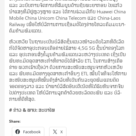
ແລະ ລະ­ບົບ​ການ​ຈັດ­ການ​ທີ່​ສົມ­ບູນ​ດ້ານ​ຊັບ­ພະ­ຍາ­ກອນ ໄຍ​ແກ້ວ​
ນຳ​ແສງ​ທີ່​ມີ​ຢູ່​ຫຼວງ­ຫຼາຍ ແລະ ໄດ້​ການ​ຮ່ວມ​ມື​ກັບ Huawei China
Mobile China Unicom China Telecom ແລະ China-Laos
Railway ເພື່ອ​ໃຫ້​ບໍ­ລິ­ການ​ການ​ເຊື່ອມ​ຕໍ່​ໂຄງ​ຂ່າຍ​ໂທລະ​ຄົມ­ມະ­ນາ­
ຄົມ​ຂ້າມ​ພົມ​ແດນ.
ຫົວ​ເຫວີຍ ໃນ​ຖາ­ນະ​ເປັນ​ບໍ­ລິ­ສັດ​ຊັ້ນ​ແນວ​ໜ້າ​ລະ­ດັບ​ໂລກ​ທີ່​ດີ­ເລີດ
ກໍ​ໄດ້​ຈັດ​ຫາ​ອຸ­ປະ­ກອນ​ເຄືອ​ຂ່າຍ​ໄຮ້​ສາຍ 4,5G 5G ຊັ້ນ​ນຳ​ຂອງ​ໂລກ
ແລະ ອຸ­ປະ­ກອນ​ສົ່ງ​ຂໍ້​ມູນ​ຂ້າມ​ພົມ​ແດນ​ລະ­ຫວ່າງ​ປະ­ເທດ ເຊິ່ງ​ເປັນ​
ພັນ­ທະ​ມິດ​ອຸດ­ສາ­ຫະ­ກຳ​ທີ່​ຂາດ​ບໍ່​ໄດ້​ສຳ­ລັບ ETL ໃນ​ການ​ສ້າງ​ເຄືອ​
ຂ່າຍ ພວກ​ເຮົາ​ເຊື່ອ​ວ່າ ດ້ວຍ​ການ​ສະ­ໜັບ­ສະ­ໜູນ​ຈາກ​ຫົວ​ເຫວີຍ
ແລະ ພັນ­ທະ​ມິດ​ທາງ​ອຸດ­ສາ­ຫະ­ກຳ​ອຶ່ນໆ ETL ໝັ້ນ​ໃຈ​ທີ່​ຈະ​ໃຫ້­ການ​
ສະ­ໜັບ­ສະ­ໜູນ​ທີ່​ໝັ້ນ­ຄົງ​ສຳ­ລັບ​ທີ່​ເປັນ​ກົນ­ລະ­ຍຸດ​ພົມ​ແດນ​ຕິດ​
ຈອດ​ຂອງ​ລາວ ແລະ ນຳ­ພາ​ບໍ­ລິ­ສັດ​ອິນ​ເຕີ​ເນັດ​ທີ່​ໄດ້​ຮັບ​ທຶນ​ຈາກ​ຈີນ​
ໄປ​ຕ່າງ­ປະ­ເທດ ໃຫ້​ບໍ­ລິ­ການ​ລູກ​ຄ້າ​ດ້ວຍ​ຜະ­ລິດ​ຕະ​ພັນ ແລະ ບໍ­ລິ­
ການ​ທີ່​ດີ​ທີ່​ສຸດ.
# ຂ່າວ & ພາບ: ສະ­ບາ​ໄພ
Share:
Facebook
X