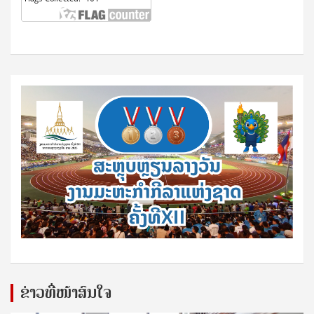
ຂ່າວທີ່ໜ້າສົນໃຈ