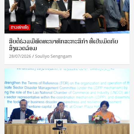
ຂ່າວໜ້າໜຶ່ງ
ສືບຕໍ່ຮ່ວມມືພັດທະນາທັກສະກະສິກຳ ທີ່ເປັນມິດກັບ
ສິ່ງແວດລ້ອມ
28/07/2026
Souliyo Sengngam