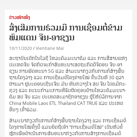
ຂ່າວໜ້າໜຶ່ງ
ສົ່ງເສີມການຮ່ວມມື ການເຊື່ອມຕໍ່ຂ້າມ
ພົມແດນ ຈີນ-ອາຊຽນ
10/11/2020
Vientiane Mai
ສະ​ຖາ​ບັນ​ເຕັກ​ໂນ​ໂລ​ຊີ ໂທລະ​ຄົມ­ມະ­ນາ­ຄົມ ແລະ ການ​ສື່­ສານ​ແຫ່ງ​
ປະ­ເທດ​ຈີນ ຈັດ​ກິດ­ຈະ­ກຳ​ສົນ­ທະ­ນາ​ເສດ­ຖະ­ກິດ​ດີ​ຈີ​ຕອນ ຈີນ-ອາ​
ຊຽນ ການ​ພັດ­ທະ­ນາ 5G ແລະ ສຳ​ມະ​ນາ​ກ່ຽວ​ກັບ​ການ​ກໍ່­ສ້າງ​ພື້ນ
ຖານ​ໂຄງ​ລ່າງ ແລະ ການ​ເຊື່ອມ​ຕໍ່​ໂຄງ​ຂ່າຍ​ໃໝ່ ຂຶ້ນ​ວັນ​ທີ 30 ຕຸ­ລາ
ຜ່ານ​ມາ ຢູ່​ນະ­ຄອນ​ເຊີນ​ເຈີນ ມົນ ທົນ​ກວາງ​ໂຈ ສປ ຈີນ ໂດຍ​ມີ​ກະ­
ຊວງ ແລະ ຄະ­ນະ​ກຳ­ມະ­ການ​ທີ່​ຮັບ­ຜິດ­ຊອບ​ດ້ານ​ໂທລະ​ຄົມ­ມະ­ນາ­
ຄົມ ສປ ຈີນ ແລະ ປະ­ເທດ​ສະ­ມາ­ຊິກ​ອາ​ຊຽນ ຜູ້​ໃຫ້​ບໍ­ລິ­ການ​ຈາກ
China Mobile Laos ETL Thailand CAT TRUE ແລະ ປະ­ເທດ​
ອື່ນໆ ເຂົ້າ​ຮ່ວມ.
ສຳ​ມະ​ນາ​ກ່ຽວ​ກັບ​ການ​ກໍ່­ສ້າງ​ພື້ນ­ຖານ​ໂຄງ​ລ່າງ ແລະ ການ​ເຊື່ອມ​ຕໍ່​
ໂຄງ​ຂ່າຍ​ໃໝ່​ຄັ້ງ​ນີ້ ແມ່ນ​ຍຶດ​ຖື​ເອົາ “ການ​ເຊື່ອມ​ຕໍ່​ໃໝ່” ເປັນ​ຫົວ­ຂໍ້​
ຫຼັກ​ເພື່ອ​ດຳ­ເນີນ​ການ​ສົນ­ທະ­ນາ​ກ່ຽວ​ກັບ​ການ​ສ້າງ​ການ​ເຊື່ອມ​ຕໍ່