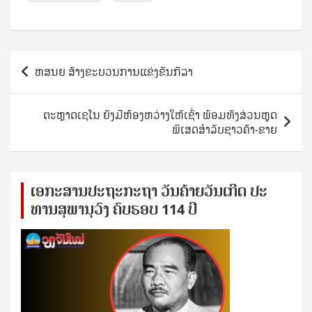
Post
ຫສນຍ ສ້າງຂະບວນການແຂ່ງຂັນກິລາ
navigation
ຕະຫຼາດເຊໂນ ຍັງມີຫ້ອງຫວ່າງໃຫ້ເຊົ່າ ພ້ອມທັງສ່ວນຫຼຸດ
ພິເສດສຳລັບຊາວຄ້າ-ຂາຍ
ເອ​ກະ​ສານ​ປະ​ຖະ​ກະ​ຖ​າ ວັນ​ຄ້າຍ​ວັນ​ເກີດ ປ​ະ​
ທານ​ສຸ​ພາ​ນຸ​ວົງ ຄົບ​ຮອບ 114 ປີ