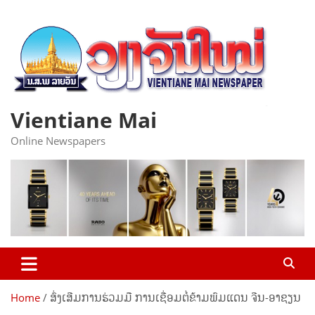
Skip
to
content
Vientiane Mai
Online Newspapers
Home
ສົ່ງເສີມການຮ່ວມມື ການເຊື່ອມຕໍ່ຂ້າມພົມແດນ ຈີນ-ອາຊຽນ