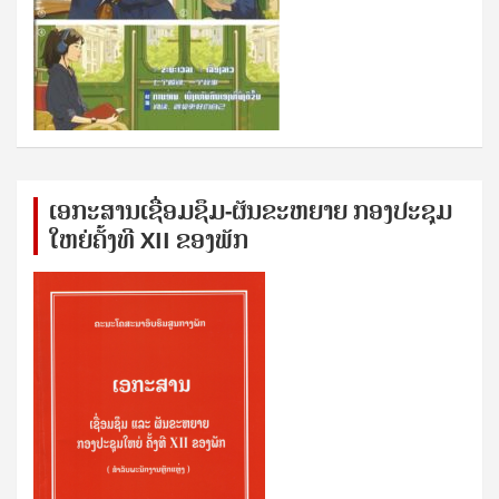
ເອກ​ະ​ສານ​ເຊ​ື່ອມ​ຊ​ຶມ-ຜັນ​ຂະ​ຫ​ຍາຍ ກອງ​ປະ​ຊຸມ​
ໃຫຍ່​ຄັ້ງ​ທີ XII ຂອງ​ພັກ