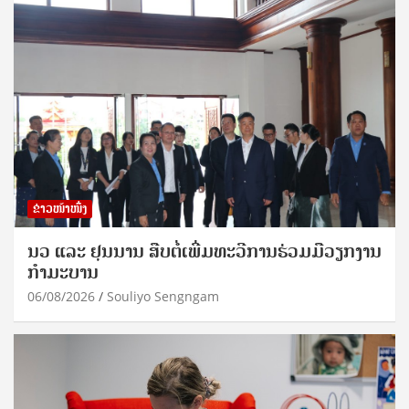
ຂ່າວໜ້າໜຶ່ງ
ນວ ແລະ ຢຸນນານ ສືບຕໍ່ເພີ່ມທະວີການຮ່ວມມືວຽກງານ
ກຳມະບານ
06/08/2026
Souliyo Sengngam