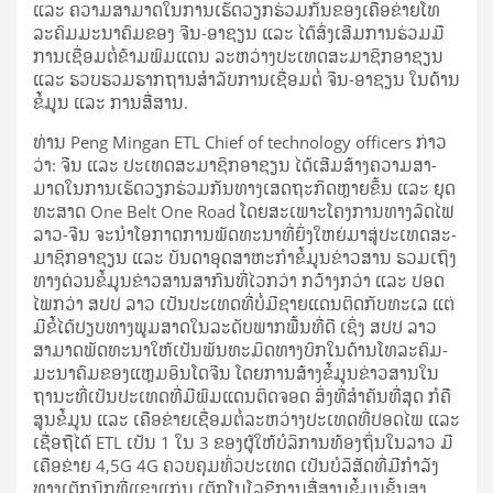
ແລະ ຄວາມ​ສາ­ມາດ​ໃນ​ການ​ເຮັດ​ວຽກ​ຮ່ວມ​ກັນ​ຂອງ​ເຄືອ​ຂ່າຍ​ໂທ
ລະ​ຄົມ­ມະ­ນາ­ຄົມ​ຂອງ ຈີນ-ອາ​ຊຽນ ແລະ ໄດ້​ສົ່ງ­ເສີມ​ການ​ຮ່ວມ​ມື​
ການ​ເຊື່ອມ​ຕໍ່​ຂ້າມ​ພົມ​ແດນ ລະ­ຫວ່າງ​ປະ­ເທດ​ສະ­ມາ­ຊິກ​ອາ​ຊຽນ
ແລະ ຮວບ​ຮວມ​ຮາກ​ຖານ​ສຳ­ລັບ​ການ​ເຊື່ອມ​ຕໍ່ ຈີນ-ອາ​ຊຽນ ໃນ​ດ້ານ​
ຂໍ້​ມູນ ແລະ ການ​ສື່­ສານ.
ທ່ານ Peng Mingan ETL Chief of technology officers ກ່າວ​
ວ່າ: ຈີນ ແລະ ປະ­ເທດ​ສະ­ມາ­ຊິກ​ອາ​ຊຽນ ໄດ້​ເສີມ​ສ້າງ​ຄວາມ​ສາ­
ມາດ​ໃນ​ການ​ເຮັດ​ວຽກ​ຮ່ວມ​ກັນ​ທາງ​ເສດ­ຖະ­ກິດ​ຫຼາຍ​ຂຶ້ນ ແລະ ຍຸດ​
ທະ​ສາດ One Belt One Road ໂດຍ​ສະ­ເພາະ​ໂຄງ­ການ​ທາງ​ລົດ­ໄຟ
ລາວ-ຈີນ ຈະ​ນຳ​ໂອ­ກາດ​ການ​ພັດ­ທະ­ນາ​ທີ່​ຍິ່ງ​ໃຫຍ່​ມາ­ສູ່​ປະ­ເທດ​ສະ­
ມາ­ຊິກ​ອາ​ຊຽນ ແລະ ບັນ­ດາ​ອຸດ­ສາ­ຫະ­ກຳ​ຂໍ້​ມູນ​ຂ່າວ­ສານ ຮວມ​ເຖິງ​
ທາງ​ດ່ວນ​ຂໍ້​ມູນ​ຂ່າວ­ສານ​ສາ­ກົນ​ທີ່​ໄວ​ກວ່າ ກວ້າງ​ກວ່າ ແລະ ປອດ​
ໄພ​ກວ່າ ສປປ ລາວ ເປັນ​ປະ­ເທດ​ທີ່​ບໍ່​ມີ​ຊາຍ​ແດນ​ຕິດ​ກັບ​ທະ­ເລ ແຕ່​
ມີ​ຂໍ້​ໄດ້​ປຽບ​ທາງ​ພູມ​ສາດ​ໃນ​ລະ­ດັບ​ພາກ​ພື້ນ​ທີ່​ດີ ເຊິ່ງ ສປປ ລາວ
ສາ­ມາດ​ພັດ­ທະ­ນາ​ໃຫ້​ເປັນ​ພັນ­ທະ​ມິດ​ທາງ­ບົກ​ໃນ​ດ້ານ​ໂທລະ​ຄົມ­
ມະ­ນາ­ຄົມ​ຂອງ​ແຫຼມ​ອິນ​ໂດ​ຈີນ ໂດຍ​ການ​ສ້າງ​ຂໍ້​ມູນ​ຂ່າວ­ສານ​ໃນ​
ຖາ­ນະ​ທີ່​ເປັນ​ປະ­ເທດ​ທີ່​ມີ​ພົມ​ແດນ​ຕິດ​ຈອດ ສິ່ງ​ທີ່​ສຳ­ຄັນ​ທີ່​ສຸດ ກໍ​ຄື​
ສູນ​ຂໍ້​ມູນ ແລະ ເຄືອ​ຂ່າຍ​ເຊື່ອມ​ຕໍ່​ລະ­ຫວ່າງ​ປະ­ເທດ​ທີ່​ປອດ​ໄພ ແລະ
ເຊື່ອ​ຖື​ໄດ້ ETL ເປັນ 1 ໃນ 3 ຂອງ​ຜູ້​ໃຫ້​ບໍ­ລິ­ການ​ທ້ອງ­ຖິ່ນ​ໃນ​ລາວ ມີ​
ເຄືອ​ຂ່າຍ 4,5G 4G ຄວບ​ຄຸມ​ທົ່ວ​ປະ­ເທດ ເປັນ​ບໍ­ລິ­ສັດ​ທີ່​ມີ​ກຳ­ລັງ​
ທາງ​ເຕັກ­ນິກ​ທີ່​ແຂງ​ແກ່ນ ເຕັກ​ໂນ​ໂລ​ຊີ​ການ​ສື່­ສານ​ຂໍ້​ມູນ​ຂັ້ນ​ສູງ