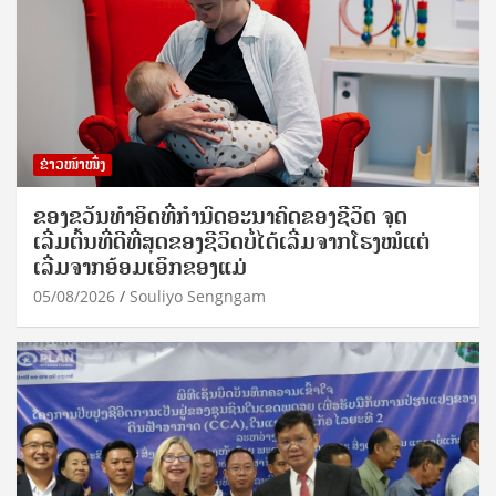
ຂ່າວໜ້າໜຶ່ງ
ຂອງຂວັນທໍາອິດທີ່ກໍານົດອະນາຄົດຂອງຊີວິດ ຈຸດ
ເລີ່ມຕົ້ນທີ່ດີທີ່ສຸດຂອງຊີວິດບໍ່ໄດ້ເລີ່ມຈາກໂຮງໝໍແຕ່
ເລີ່ມຈາກອ້ອມເອິກຂອງແມ່
05/08/2026
Souliyo Sengngam