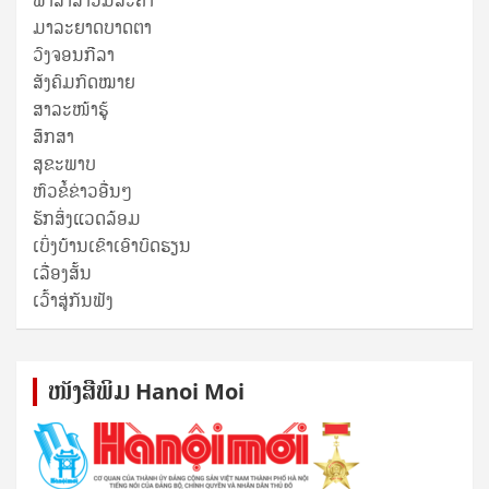
ພາສາລາວມື້ລະຄຳ
ມາລະຍາດບາດຕາ
ວົງຈອນກີລາ
ສັງຄົມກົດໝາຍ
ສາລະໜ້າຮູ້
ສຶກສາ
ສຸ​ຂະ​ພາບ
ຫົວຂໍ້ຂ່າວອື່ນໆ
ຮັກສິ່ງແວດລ້ອມ
ເບິ່ງບ້ານເຂົາເອົາບົດຮຽນ
ເລື່ອງສັ້ນ
ເວົ້າສູ່ກັນຟັງ
ໜັງ​ສື​ພິມ Hanoi Moi