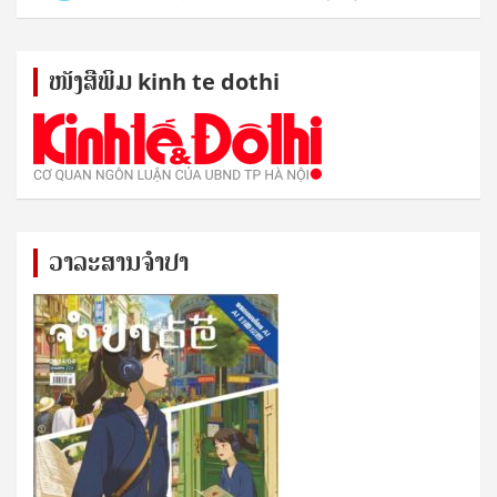
ໜັງ​ສື​ພິມ kinh te dothi
ວາລະສານຈຳປາ