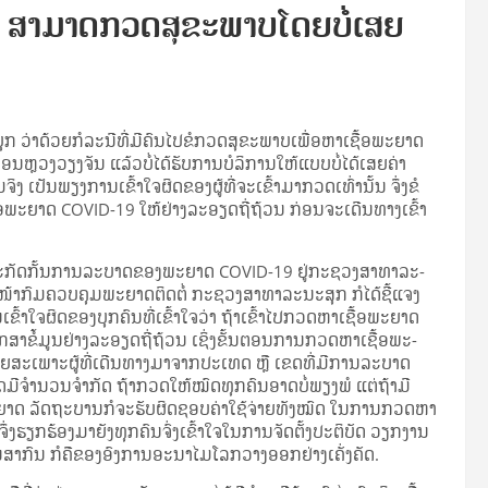
19 ສາມາດກວດສຸຂະພາບໂດຍບໍ່ເສຍ
າ​ດ້ວຍ​ກໍ­ລະ­ນີ​ທີ່​ມີ​ຄົນ​ໄປ​ຂໍ​ກວດ​ສຸ­ຂະ­ພາບ​ເພື່ອ​ຫາ​ເຊື້ອ​ພະ­ຍາດ
​ວຽງ​ຈັນ ແລ້ວ​ບໍ່​ໄດ້​ຮັບ​ການ​ບໍ­ລິ­ການ​ໃຫ້​ແບບ​ບໍ່​ໄດ້​ເສຍ​ຄ່າ
ເປັນ​ພຽງ​ການ​ເຂົ້າ­ໃຈ​ຜິດ​ຂອງ​ຜູ້​ທີ່​ຈະ​ເຂົ້າ​ມາ​ກວດ​ເທົ່າ​ນັ້ນ ຈຶ່ງ​ຂໍ​
​ເຊື້ອ​ພະ­ຍາດ COVID-19 ໃຫ້​ຢ່າງ​ລະ­ອຽດ​ຖີ່​ຖ້ວນ ກ່ອນ​ຈະ​ເດີນ­ທາງ​ເຂົ້າ​
­ກັດ​ກັ້ນ​ການ​ລະ­ບາດ​ຂອງ​ພະ­ຍາດ COVID-19 ຢູ່​ກະ­ຊວງ​ສາ­ທາ­ລະ­
າ​ກົມ​ຄວບ​ຄຸມ­ພະ​ຍາດ​ຕິດ­ຕໍ່ ກະ­ຊວງ​ສາ­ທາ­ລະ­ນະ​ສຸກ ກໍ​ໄດ້​ຊີ້​ແຈງ​
ເຂົ້າ­ໃຈ​ຜິດ​ຂອງ​ບຸກ­ຄົນ​ທີ່​ເຂົ້າ­ໃຈ​ວ່າ ຖ້າ​ເຂົ້າ​ໄປ​ກວດ​ຫາ​ເຊື້ອ​ພະ­ຍາດ
ສຶກ​ສາ​ຂໍ້​ມູນ​ຢ່າງ​ລະ­ອຽດ​ຖີ່​ຖ້ວນ ເຊິ່ງ​ຂັ້ນ​ຕອນ​ການ​ກວດ​ຫາ​ເຊື້ອ​ພະ­
ໂດຍ​ສະ­ເພາະ​ຜູ້​ທີ່​ເດີນ­ທາງ​ມາ​ຈາກ​ປະ­ເທດ ຫຼື ເຂດ​ທີ່​ມີ​ການ​ລະ­ບາດ
ດ​ມີ​ຈຳ­ນວນ​ຈຳ­ກັດ ຖ້າ​ກວດ​ໃຫ້​ໝົດ​ທຸກ​ຄົນ​ອາດ​ບໍ່​ພຽງ­ພໍ ແຕ່​ຖ້າ​ມີ​
ະ­ຍາດ ລັດ­ຖະ­ບານ​ກໍ​ຈະ​ຮັບ­ຜິດ­ຊອບ​ຄ່າ​ໃຊ້​ຈ່າຍ​ທັງ​ໝົດ ໃນ​ການ​ກວດ​ຫາ​
ງ​ຮຽກ­ຮ້ອງ​ມາ​ຍັງ​ທຸກ​ຄົນ​ຈົ່ງ​ເຂົ້າ­ໃຈ​ໃນ​ການ­ຈັດ­ຕັ້ງ​ປະ­ຕິ­ບັດ ວຽກ​ງານ​
​ສາ­ກົນ ກໍ​ຄື​ຂອງ​ອົງ­ການ​ອະ­ນາ­ໄມ​ໂລ​ກວາງ​ອອກ​ຢ່າງ​ເຄັ່ງ​ຄັດ.