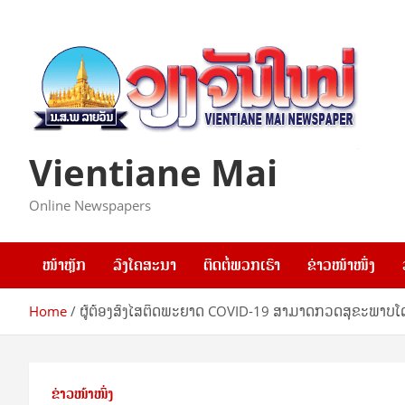
Skip
to
content
Vientiane Mai
Online Newspapers
ໜ້າຫຼັກ
ລົງໂຄສະນາ
ຕິດຕໍ່ພວກເຮົາ
ຂ່າວໜ້າໜຶ່ງ
Home
ຜູ້ຕ້ອງສົງໄສຕິດພະຍາດ COVID-19 ສາມາດກວດສຸຂະພາບໂດ
ຂ່າວໜ້າໜຶ່ງ