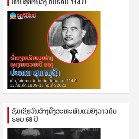
ທານ​ສຸ​ພາ​ນຸ​ວົງ ຄົບ​ຮອບ 114 ປີ
ຊົ​ມ​ເຊີຍ​ວັນ​ສ້າງ​ຕັ້ງ​ສະ​ຫະ​ພັນ​ແມ່​ຍິງ​​ລາວຄົບ​
ຮອບ 68 ປິ