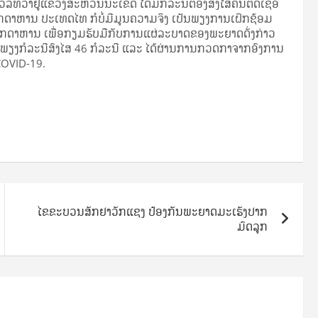
ື​ທີ່​ວ່າ​ຢູ່​ແຂວງ​ສະ­ຫວັນ​ນະ​ເຂດ ໄດ້​ມີ​ກໍ­ລະ­ນີ​ຕ້ອງ​ສົງ­ໄສ​ຄົນ​ຕິດ­ເຊື້ອ​
ຸກ­ດາ​ຫານ ປະ­ເທດ​ໄທ ກໍ​ບໍ່​ມີ​ມູນ​ຄວາມ​ຈິງ ເປັນ​ພຽງ​ການ​ເຝິກ­ຊ້ອມ​
­ດາ​ຫານ ເພື່ອ​ກຽມ​ຮັບ​ມື​ກັບ​ການ​ແຜ່​ລະ­ບາດ​ຂອງ​ພະ­ຍາດ​ດັ່ງ­ກ່າວ
ີ​ພຽງ​ກໍ­ລະ­ນີ​ສົງ­ໄສ 46 ກໍ­ລະ­ນີ ແລະ ໄດ້​ຜ່ານ​ການ​ກວດ­ກາ​ຈາກ​ອົງ­ການ​
າດ COVID-19.
ໄຂຂະບວນສັກຢາວັກແຊງ ປ້ອງກັນພະຍາດມະເຮັງປາກ
ມົດລູກ