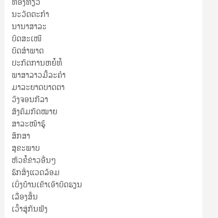
ທ່ອງທ່ຽວ
ນະວັດຕະກໍາ
ນານາສາລະ
ບົດສະເໜີ
ບົດສໍາພາດ
ປະກົດການຫຍໍ້ທໍ້
ພາສາລາວມື້ລະຄຳ
ມາລະຍາດບາດຕາ
ວົງຈອນກີລາ
ສັງຄົມກົດໝາຍ
ສາລະໜ້າຮູ້
ສຶກສາ
ສຸ​ຂະ​ພາບ
ຫົວຂໍ້ຂ່າວອື່ນໆ
ຮັກສິ່ງແວດລ້ອມ
ເບິ່ງບ້ານເຂົາເອົາບົດຮຽນ
ເລື່ອງສັ້ນ
ເວົ້າສູ່ກັນຟັງ