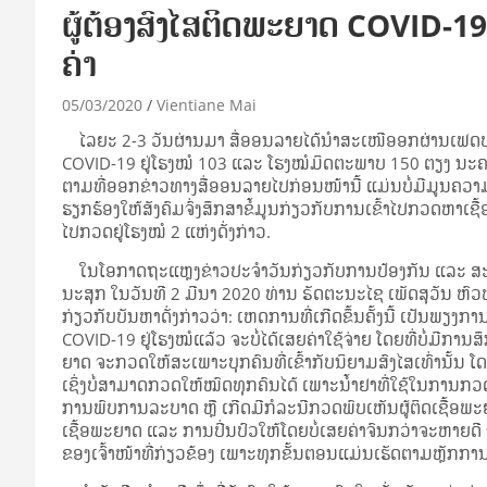
ຜູ້ຕ້ອງສົງໄສຕິດພະຍາດ COVID-
ຄ່າ
05/03/2020
Vientiane Mai
ໄລ­ຍະ 2-3 ວັນ​ຜ່ານ​ມາ ສື່​ອອນ​ລາຍ​ໄດ້​ນຳ​ສະ­ເໜີ​ອອກ​ຜ່ານ​ເຟດ​ບຸກ ວ່
COVID-19 ຢູ່​ໂຮງ­ໝໍ 103 ແລະ ໂຮງ­ໝໍ​ມິດ­ຕະ­ພາບ 150 ຕຽງ ນະ­ຄອນ­ຫຼວງ
ຕາມ​ທີ່​ອອກ​ຂ່າວ​ທາງ​ສື່​ອອນ​ລາຍ​ໄປ​ກ່ອນ​ໜ້າ​ນີ້ ແມ່ນ​ບໍ່​ມີ​ມູນ​ຄວາມ​ຈິງ 
ຮຽກ­ຮ້ອງ​ໃຫ້​ສັງ­ຄົມ​ຈົ່ງ​ສຶກ​ສາ​ຂໍ້​ມູນ​ກ່ຽວ​ກັບ​ການ​ເຂົ້າ​ໄປ​ກວດ​ຫາ
ໄປ​ກວດ​ຢູ່​ໂຮງ­ໝໍ 2 ແຫ່ງ​ດັ່ງ­ກ່າວ.
ໃນ​ໂອ­ກາດ​ຖະ­ແຫຼງ​ຂ່າວ​ປະ­ຈຳ​ວັນ​ກ່ຽວ​ກັບ​ການ​ປ້ອງ​ກັນ ແລະ ສະ
ນະ​ສຸກ ໃນ​ວັນ​ທີ 2 ມີ­ນາ 2020 ທ່ານ ຣັດ​ຕະ​ນະ​ໄຊ ເພັດ​ສຸ­ວັນ ຫົວ­ໜ້
ກ່ຽວ​ກັບ​ບັນ­ຫາ​ດັ່ງ­ກ່າວ​ວ່າ: ເຫດ­ການ​ທີ່​ເກີດ​ຂຶ້ນ​ຄັ້ງ​ນີ້ ເປັນ​ພຽງ​ການ​
COVID-19 ຢູ່​ໂຮງ­ໝໍ​ແລ້ວ ຈະ​ບໍ່​ໄດ້​ເສຍ​ຄ່າ​ໃຊ້​ຈ່າຍ ໂດຍ​ທີ່​ບໍ່​ມີ​ການ​
ຍາດ ຈະ​ກວດ​ໃຫ້​ສະ­ເພາະ​ບຸກ­ຄົນ​ທີ່​ເຂົ້າ​ກັບ​ນິ​ຍາມ​ສົງ­ໄສ​ເທົ່າ​ນັ້ນ 
ເຊິ່ງ​ບໍ່​ສາ­ມາດ​ກວດ​ໃຫ້​ໝົດ​ທຸກ​ຄົນ​ໄດ້ ເພາະ​ນ້ຳ​ຢາ​ທີ່​ໃຊ້​ໃນ​ການ​ກວ
ການ​ພົບ​ການ​ລະ­ບາດ ຫຼື ເກີດ​ມີ​ກໍ­ລະ­ນີ​ກວດ​ພົບ​ເຫັນ​ຜູ້​ຕິດ­ເຊື້ອ​ພ
ເຊື້ອ​ພະ­ຍາດ ແລະ ການ​ປີ່ນ​ປົວ​ໃຫ້​ໂດຍ​ບໍ່​ເສຍ​ຄ່າ​ຈົນ​ກວ່າ​ຈະ​ຫາຍ​ດີ ຈຶ່
ຂອງ​ເຈົ້າ​ໜ້າ­ທີ່​ກ່ຽວ­ຂ້ອງ ເພາະ​ທຸກ​ຂັ້ນ​ຕອນ​ແມ່ນ​ເຮັດ​ຕາມ​ຫຼັກ­ການ