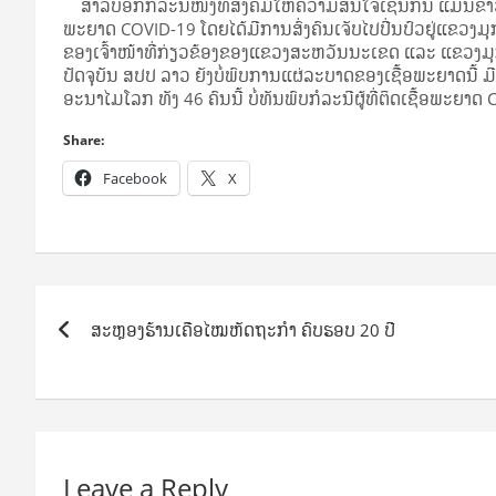
ສຳ­ລັບ​ອີກ​ກໍ­ລະ­ນີ​ໜຶ່ງ​ທີ່​ສັງ­ຄົມ​ໃຫ້​ຄວາມ​ສົນ­ໃຈ​ເຊັ່ນ​ກັນ ແມ່ນ​ຂ່າວ​ລ
ພະ­ຍາດ COVID-19 ໂດຍ​ໄດ້​ມີ​ການ​ສົ່ງ​ຄົນ​ເຈັບ​ໄປ​ປີ່ນ​ປົວ​ຢູ່​ແຂວງ​ມ
ຂອງ​ເຈົ້າ​ໜ້າ­ທີ່​ກ່ຽວ­ຂ້ອງ​ຂອງ​ແຂວງ​ສະ­ຫວັນ​ນະ​ເຂດ ແລະ ແຂວງ​ມຸກ
ປັດ­ຈຸ­ບັນ ສປປ ລາວ ຍັງ​ບໍ່​ພົບ​ການ​ແຜ່​ລະ­ບາດ​ຂອງ​ເຊື້ອ​ພະ­ຍາດ​ນີ້ ມ
ອະ­ນາ­ໄມ​ໂລກ ທັງ 46 ຄົນ​ນີ້ ບໍ່​ທັນ​ພົບ​ກໍ­ລະ­ນີ​ຜູ້​ທີ່​ຕິດ­ເຊື້ອ​ພະ­ຍ
Share:
Facebook
X
Post
ສະຫຼອງຮ້ານເຄືອໄໝຫັດຖະກຳ ຄົບຮອບ 20 ປີ
navigation
Leave a Reply