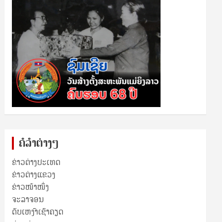
ຄໍລຳຕ່າງໆ
ຂ່າວຕ່າງປະເທດ
ຂ່າວ​ຕ່າງ​ແຂວງ
ຂ່າວໜ້າໜຶ່ງ
ຈະລາຈອນ
ດັບເຫງົາເຊົາຄຽດ