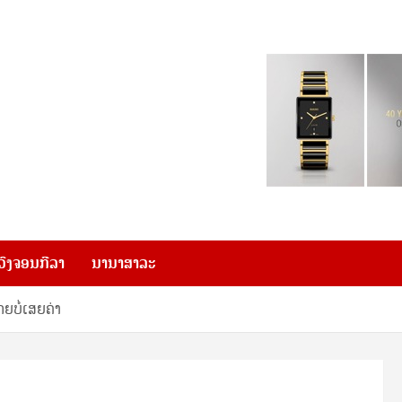
ວົງຈອນກີລາ
ນານາສາລະ
ຍບໍ່ເສຍຄ່າ