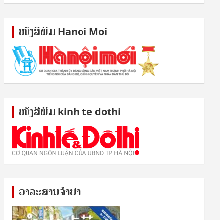
ໜັງ​ສື​ພິມ Hanoi Moi
ໜັງ​ສື​ພິມ kinh te dothi
ວາລະສານຈຳປາ