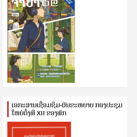
ເອກ​ະ​ສານ​ເຊ​ື່ອມ​ຊ​ຶມ-ຜັນ​ຂະ​ຫ​ຍາຍ ກອງ​ປະ​ຊຸມ​
ໃຫຍ່​ຄັ້ງ​ທີ XII ຂອງ​ພັກ