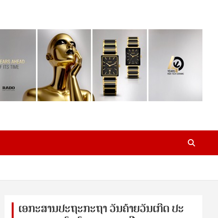
ເອ​ກະ​ສານ​ປະ​ຖະ​ກະ​ຖ​າ ວັນ​ຄ້າຍ​ວັນ​ເກີດ ປ​ະ​