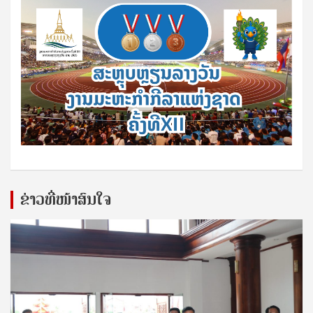
ຂ່າວທີ່ໜ້າສົນໃຈ