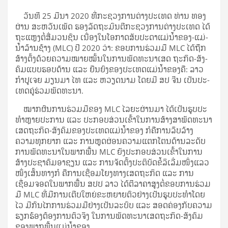
ວັນ​ທີ 25 ມີ­ນາ 2020 ທີ່​ກະ­ຊວງ​ການ​ຕ່າງ­ປະ­ເທດ ທ່ານ ທອງ​
ຜ່ານ ສະ­ຫວັນ​ເພັດ ຮອງ​ລັດ­ຖະ­ມົນ­ຕີ​ກະ­ຊວງ​ການ​ຕ່າງ­ປະ­ເທດ ໄດ້​
ຖະ­ແຫຼງ​ຕໍ່​ສື່​ມວນ​ຊົນ ເນື່ອງ​ໃນ​ໂອ­ກາດ​ສັບ­ປະ­ດາ​ແມ່­ນ້ຳ​ຂອງ-ແມ່­
ນ້ຳ​ລ້ານ​ຊ້າງ (MLC) ປີ 2020 ວ່າ: ຂອບ​ການ​ຮ່ວມ​ມື MLC ໄດ້​ຖືກ​
ສ້າງ­ຕັ້ງ​ດ້ວຍ​ຄວາມ​ໝາຍ​ໝັ້ນ​ໃນ​ການ​ພັດ­ທະ­ນາ​ເສດ ຖະ​ກິດ-ສັງ­
ຄົມ​ແບບ​ຮອບ­ດ້ານ ແລະ ຍືນ​ຍົງ​ຂອງ​ປະ­ເທດ​ແມ່­ນ້ຳ​ຂອງ​ຄື: ລາວ
ກຳ­ປູ­ເຈຍ ມຽນ​ມາ ໄທ ແລະ ຫວຽດ­ນາມ ໂດຍ​ມີ ສປ ຈີນ ເປັນ​ປະ­
ເທດ​ຄູ່​ຮ່ວມ​ພັດ­ທະ­ນາ.
ໝາກ­ຜົນ​ການ​ຮ່ວມ​ມື​ຂອງ MLC ໄລ­ຍະ​ຜ່ານ​ມາ ໄດ້​ເປັນ​ຮູບ​ປະ​
ທຳ​ຫຼາຍ​ປະ­ການ ແລະ ປະ­ກອບ­ສ່ວນ​ເຂົ້າ​ໃນ​ການ​ສ້າງ­ສາ​ພັດ­ທະ­ນາ​
ເສດ­ຖະ­ກິດ-ສັງ­ຄົມ​ຂອງ​ປະ­ເທດ​ແມ່­ນ້ຳ​ຂອງ ກໍ​ຄື​ການ​ລຶ­ບລ້າງ​
ຄວາມ­ທຸກ​ຍາກ ແລະ ການ​ຫຼຸດ­ຜ່ອນ​ຄວາມ​ແຕກ​ໂຕນ​ດ້ານ​ລະ­ດັບ​
ການ​ພັດ­ທະ­ນາ​ໃນ​ພາກ​ພື້ນ MLC ຍັງ​ປະ­ກອບ­ສ່ວນ​ເຂົ້າ​ໃນ​ການ​
ສ້າງ​ປະ­ຊາ​ຄົມ​ອາ​ຊຽນ ແລະ ການ­ຈັດ­ຕັ້ງ​ປະ­ຕິ­ບັດ​ຂໍ້​ລິ​ເລີ່ມ​ໜຶ່ງ​ແລວ​
ໜຶ່ງ​ເສັ້ນ­ທາງ​ກໍ ຄື​ການ​ເຊື່ອມ​ໂຍງ​ທາງ​ເສດ­ຖະ­ກິດ ແລະ ການ​
ເຊື່ອມ​ຈອດ​ໃນ​ພາກ​ພື້ນ ສປປ ລາວ ໄດ້​ຕີ​ລາ­ຄາ​ສູງ​ຕໍ່​ຂອບ​ການ​ຮ່ວມ​
ມື MLC ທີ່​ມີ​ການ​ເຕີບ​ໃຫຍ່​ຂະ­ຫຍາຍ­ຕົວ​ຢ່າງ​ເປັນ​ຮູບ​ປະ​ທຳ​ໂດຍ​
ໄວ ມີ​ກົນ​ໄກ​ການ​ຮ່ວມ​ມື​ຢ່າງ​ເປັນ​ລະ­ບົບ ແລະ ສອດ­ຄ່ອງ​ກັບ​ຄວາມ​
ຮຽກ­ຮ້ອງ​ຕ້ອງ­ການ​ຕົວ​ຈິງ ໃນ​ການ​ພັດ­ທະ­ນາ​ເສດ­ຖະ­ກິດ-ສັງ­ຄົມ​
ຂອງ​ພາກ​ພື້ນ​ແມ່­ນ້ຳ​ຂອງ.