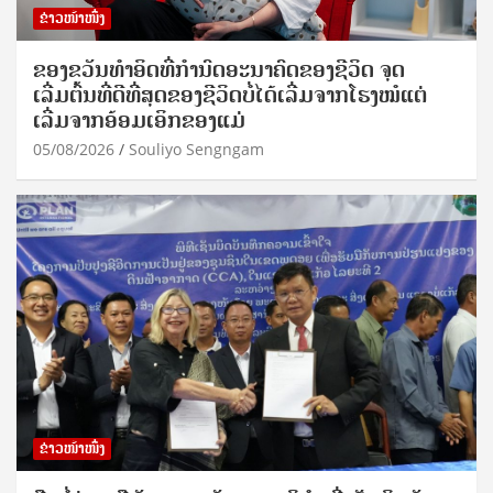
ຂ່າວໜ້າໜຶ່ງ
ຂອງຂວັນທໍາອິດທີ່ກໍານົດອະນາຄົດຂອງຊີວິດ ຈຸດ
ເລີ່ມຕົ້ນທີ່ດີທີ່ສຸດຂອງຊີວິດບໍ່ໄດ້ເລີ່ມຈາກໂຮງໝໍແຕ່
ເລີ່ມຈາກອ້ອມເອິກຂອງແມ່
05/08/2026
Souliyo Sengngam
ຂ່າວໜ້າໜຶ່ງ