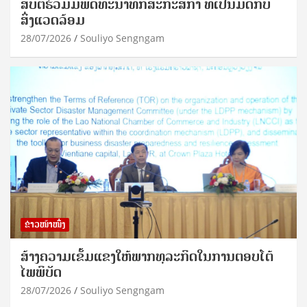
ສືບຕໍ່ຮ່ວມມືພັດທະນາທັກສະກະສິກຳ ທີ່ເປັນມິດກັບ
ສິ່ງແວດລ້ອມ
28/07/2026
Souliyo Sengngam
ຂ່າວໜ້າໜຶ່ງ
ສ້າງຄວາມເຂັ້ມແຂງໃຫ້ພາກທຸລະກິດໃນການຕອບໂຕ້
ໄພພິບັດ
28/07/2026
Souliyo Sengngam