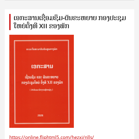
ເອກ​ະ​ສານ​ເຊ​ື່ອມ​ຊ​ຶມ-ຜັນ​ຂະ​ຫ​ຍາຍ ກອງ​ປະ​ຊຸມ​
ໃຫຍ່​ຄັ້ງ​ທີ XII ຂອງ​ພັກ
https://online.fliphtml5.com/hezxj/nlls/