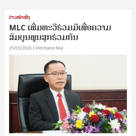
ຂ່າວໜ້າໜຶ່ງ
MLC ເພີ່ມທະວີຮ່ວມມືເພື່ອຄວາມ
ສົມບູນພູນສຸກຮ່ວມກັນ
25/03/2020
Vientiane Mai