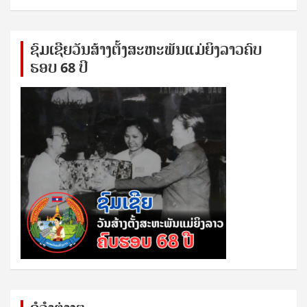
ຊົ​ມ​ເຊີຍ​ວັນ​ສ້າງ​ຕັ້ງ​ສະ​ຫະ​ພັນ​ແມ່​ຍິງ​​ລາວຄົບ​
ຮອບ 68 ປິ