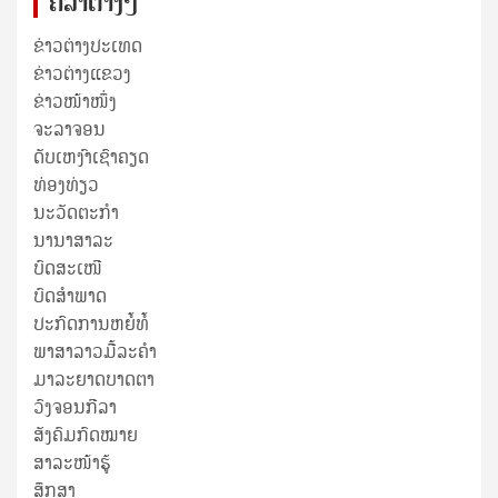
ຄໍລຳຕ່າງໆ
ຂ່າວຕ່າງປະເທດ
ຂ່າວ​ຕ່າງ​ແຂວງ
ຂ່າວໜ້າໜຶ່ງ
ຈະລາຈອນ
ດັບເຫງົາເຊົາຄຽດ
ທ່ອງທ່ຽວ
ນະວັດຕະກໍາ
ນານາສາລະ
ບົດສະເໜີ
ບົດສໍາພາດ
ປະກົດການຫຍໍ້ທໍ້
ພາສາລາວມື້ລະຄຳ
ມາລະຍາດບາດຕາ
ວົງຈອນກີລາ
ສັງຄົມກົດໝາຍ
ສາລະໜ້າຮູ້
ສຶກສາ