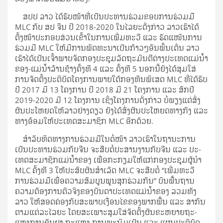
ສປປ ລາວ ໄດ້​ຮັບ​ໜ້າ­ທີ່​ເປັນ​ປະ­ທານ​ຮ່ວມ​ຂອບ​ການ​ຮ່ວມ​ມື
MLC ກັບ ສປ ຈີນ ປີ 2018-2020 ໃນ​ໄລ­ຍະ​ດັ່ງ­ກ່າວ ລາວ​ເຮົາ​ໄດ້​
ຕັ້ງ­ໜ້າ​ປະ­ກອບ­ສ່ວນ​ເຂົ້າ​ໃນ​ການ​ເພີ່ມ​ທະ­ວີ ແລະ ຮັດ​ແໜ້ນ​ການ​
ຮ່ວມ​ມື MLC ໃຫ້​ມີ​ການ​ພັດ­ທະ­ນາ​ເປັນ​ກ້າວໆ​ອັນ​ພົ້ນ​ເດັ່ນ ລາວ​
ເຮົາ​ໄດ້​ເປັນ​ເຈົ້າ­ພາບ​ຈັດ​ກອງ​ປະ­ຊຸມ​ລັດ­ຖະ­ມົນ­ຕີ​ຕ່າງ­ປະ­ເທດ​ແມ່­ນ້ຳ​
ຂອງ-ແມ່­ນ້ຳ​ລ້ານ​ຊ້າງ​ຄັ້ງ​ທີ 4 ແລະ ຄັ້ງ​ທີ 5 ນອກ​ນີ້​ຍັງ​ໄດ້​ສຸມ​ໃສ່​
ການ­ຈັດ­ຕັ້ງ​ປະ­ຕິ­ບັດ​ໂຄງ­ການ​ພາຍ​ໃຕ້​ກອງ​ທຶນ​ພິ­ເສດ MLC ທີ່​ໄດ້​ຮັບ​
ປີ 2017 ມີ 13 ໂຄງ­ການ ປີ 2018 ມີ 21 ໂຄງ­ການ ແລະ ສົກ​ປີ
2019-2020 ມີ 12 ໂຄງ­ການ ເຊິ່ງ​ໂຄງ­ການ​ດັ່ງ­ກ່າວ ບໍ່​ພຽງ​ແຕ່​ສົ່ງ​
ຜົນ​ປະ­ໂຫຍດ​ໃຫ້​ລາວ​ຢ່າງ​ດຽວ ຍັງ​ໄດ້​ສົ່ງ​ຜົນ​ປະ­ໂຫຍດ​ທາງ​ກົງ ແລະ
ທາງ​ອ້ອມ​ໃຫ້​ປະ­ເທດ​ສະ­ມາ­ຊິກ MLC ອີກ​ດ້ວຍ.
ສຳ­ລັບ​ທິດ​ທາງ​ການ​ຮ່ວມ​ມື​ໃນ­ຕໍ່­ໜ້າ ລາວ​ເຮົາ​ໃນ​ຖາ­ນະ​ການ​
ເປັນ​ປະ­ທານ​ຮ່ວມ​ກັບ​ຈີນ ຈະ​ສືບ­ຕໍ່​ປະ­ສານ​ງານ​ກັບ​ຈີນ ແລະ ປະ­
ເທດ​ສະ­ມາ­ຊິກ​ແມ່­ນ້ຳ​ຂອງ ເພື່ອ​ກະ­ກຽມ​ໃຫ້​ແກ່​ກອງ​ປະ­ຊຸມ​ຜູ້­ນຳ
MLC ຄັ້ງ​ທີ 3 ໃຫ້​ປະ­ສົບ​ຜົນ­ສຳ­ເລັດ MLC ຈະ​ສືບ­ຕໍ່ “ເພີ່ມ​ທະ­ວີ​
ການ​ຮ່ວມ​ມື​ເພື່ອ​ຄວາມ​ສົມ­ບູນ​ພູນ​ສຸກ​ຮ່ວມ​ກັນ” ບົນ​ພື້ນ­ຖານ​
ຄວາມ​ຕ້ອງ­ການ​ຕົວ​ຈິງ​ຂອງ​ບັນ­ດາ​ປະ­ເທດ​ແມ່­ນ້ຳ​ຂອງ ລວມ​ທັງ​
ລາວ ໃຫ້​ສອດ­ຄ່ອງ​ກັບ​ສະ­ພາບ​ເງື່ອນ­ໄຂ​ຂອງ​ພາກ​ພື້ນ ແລະ ສາ­ກົນ​
ຕາມ​ແຕ່​ລະ​ໄລ­ຍະ ໂດຍ​ສະ­ເພາະ​ສຸມ​ໃສ່​ຈັດ​ຕັ້ງ​ຜັນ​ຂະ­ຫຍາຍ​ຖະ­
ແຫຼງ­ການ​ຊັນ​ຢາ ຖະ­ແຫຼງ ການ​ພະ­ນົມ​ເປັນ ແລະ ແຜນ​ປະ­ຕິ­ບັດ​