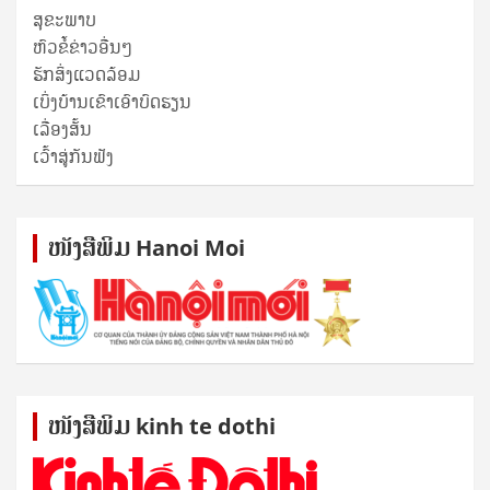
ສຸ​ຂະ​ພາບ
ຫົວຂໍ້ຂ່າວອື່ນໆ
ຮັກສິ່ງແວດລ້ອມ
ເບິ່ງບ້ານເຂົາເອົາບົດຮຽນ
ເລື່ອງສັ້ນ
ເວົ້າສູ່ກັນຟັງ
ໜັງ​ສື​ພິມ Hanoi Moi
ໜັງ​ສື​ພິມ kinh te dothi