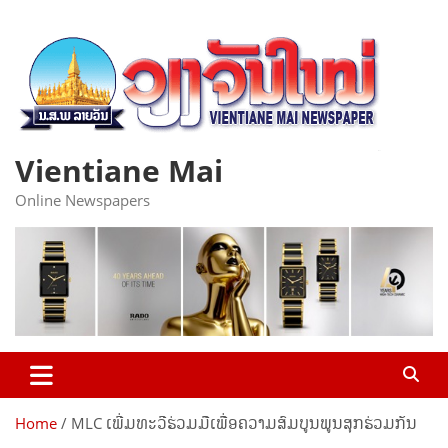
Skip
to
content
Vientiane Mai
Online Newspapers
Home
MLC ເພີ່ມທະວີຮ່ວມມືເພື່ອຄວາມສົມບູນພູນສຸກຮ່ວມກັນ