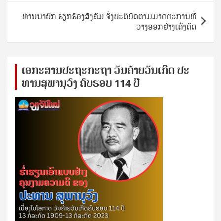
ທ່ານນາຍົກ ຮຽກຮ້ອງສັງຄົມ ຈົ່ງປະຕິບັດຕາມມາດຕະການທີ່
ວາງອອກຢ່າງເຄັ່ງຄັດ
ເອ​ກະ​ສານ​ປະ​ຖະ​ກະ​ຖ​າ ວັນ​ຄ້າຍ​ວັນ​ເກີດ ປ​ະ​
ທານ​ສຸ​ພາ​ນຸ​ວົງ ຄົບ​ຮອບ 114 ປີ