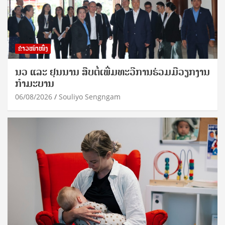
ຂ່າວໜ້າໜຶ່ງ
ນວ ແລະ ຢຸນນານ ສືບຕໍ່ເພີ່ມທະວີການຮ່ວມມືວຽກງານ
ກຳມະບານ
06/08/2026
Souliyo Sengngam