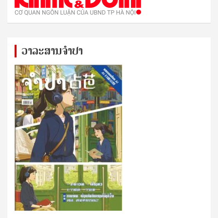
ວາລະສານຈຳປາ