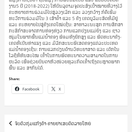
ງານ5 ປີ (2018-2022) ໃຫ້​ບັນ­ລຸ​ຕາມ​ຈຸດ­ປະ­ສົງ​ເປົ້າ​ໝາຍ​ທີ່​ວາງ​ໄວ້​
ຂະ­ຫຍາຍ​ການ​ຮ່ວມ​ມື​ໄປ​ສູ່​ລວງ​ເລິກ ແລະ ລວງ​ກວ້າງ ກໍ​ຄື​ເພີ່ມ​
ທະ­ວີ​ການ​ຮ່ວມ​ມື​ໃນ 3 ເສົາ­ຄ້ຳ ແລະ 5 ຂົງ ເຂດ​ບູ​ລິ​ມະ​ສິດ​ທີ່​ມີ​ຢູ່
ແລະ ຂະ­ຫຍາຍ​ໄປ​ສູ່​ຂົງ­ເຂດ​ໃໝ່​ເຊັ່ນ: ສາ­ທາ­ລະ­ນະ​ສຸກ ການ​ສຶກ​ສາ
ກະ­ສິ­ກຳ​ສະ­ອາດ​ການ­ທ່ອງ­ທ່ຽວ ການ​ແລກ­ປ່ຽນ​ແມ່­ຍິງ ແລະ ຊາວ​
ໜຸ່ມ​ໃນ​ພາກ​ພື້ນ​ແມ່­ນ້ຳ​ຂອງ ພ້ອມ​ທັງ​ຍົກ​ສູງ ແລະ ພັດ­ທະ­ນາ​ຂົງ­
ເຂດ​ທີ່​ເປັນ​ທ່າ­ແຮງ ແລະ ມີ​ລັກ­ສະ­ນະ​ພິ­ເສດ​ຂອງ​ແຕ່​ລະ​ປະ­ເທດ​
ແມ່­ນ້ຳ​ຂອງ​ເຊັ່ນ: ການ​ແລກ­ປ່ຽນ​ດ້ານ​ວິ­ທະ­ຍາ­ສາດ ແລະ ເຕັກ​ໂນ​
ໂລ​ຊີ​ທີ່​ທັນ​ສະ­ໄໝ ເຂົ້າ​ໃນ​ການ​ພັດ­ທະ­ນາ​ຄວາມ​ສາ­ມາດ​ໃນ​ການ​
ຜະ­ລິດ ເພື່ອ​ຊ່ວຍ​ບັນ­ດາ​ຫົວ­ໜ່ວຍ​ທຸ­ລະ​ກິດ​ເຂົ້າ​ເຖິງ​ຕະ­ຫຼາດ​ພາກ​
ພື້ນ ແລະ ສາ­ກົນ​ໄດ້.
Share:
Facebook
X
Post
ຈັບຕົວກຸ່ມແກ້ງຄ້າ-ຂາຍຢາເສບຕິດລາຍໃຫຍ່
navigation