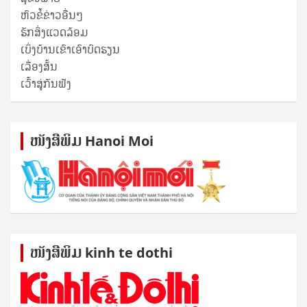
ຫົວຂໍ້ຂ່າວອື່ນໆ
ຮັກສິ່ງແວດລ້ອມ
ເບິ່ງບ້ານເຂົາເອົາບົດຮຽນ
ເລື່ອງສັ້ນ
ເວົ້າສູ່ກັນຟັງ
ໜັງ​ສື​ພິມ Hanoi Moi
ໜັງ​ສື​ພິມ kinh te dothi