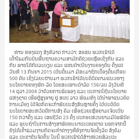
ທ່ານ ທອງແດງ ສິງທິລາດ ກ່າວວ່າ: ສອສນ ພວກເຮົາໄດ້
ເຕົ້າໂຮມກັນບົນພື້ນຖານຄວາມສາມັກຄີຊ່ວຍເຫຼືອເຊິ່ງກັນ ແລະ
ກັນ ພາຍໃຕ້ກົດລະບຽບ ແລະ ແຜນດໍາເນີນງານຂອງຕົນ ຕັ້ງແຕ່
ວັນທີ 13 ກັນຍາ 2015 ເປັນຕົ້ນມາ ມີສະມາຊິກເບື້ອງຕົ້ນເກືອບ
500 ຄົນ ເຊິ່ງໄລຍະຜ່ານມາ ພວກເຮົາໄດ້ປະຕິບັດຕາມແນວທາງ
ນະໂຍບາຍຂອງພັກ-ລັດ ໂດຍສະເພາະດໍາລັດ 156/ລບ ລົງວັນທີ
14 ຕຸລາ 2004 ວ່າດ້ວຍການຮັບຮອງ ແລະ ປະກາດໃຊ້ນະໂຍບາຍ
ແຫ່ງຊາດ ເພື່ອຜູ້ສູງອາຍຸ ຢູ່ ສປປ ລາວ ພ້ອມທັງ ໄດ້ນໍາພາແນວຄິດ
ການເມືອງ ໄດ້ຈັດກິດຈະກໍາພົບປະສັງສັນຫຼາຍຄັ້ງ ໄດ້ປະຕິບັດ
ນະໂຍບາຍສະຫວັດດີການສັງ ຄົມ ເພື່ອຊ່ວຍເຫຼືອຍາມເຈັບເປັນ
150 ກວ່າຄັ້ງ ແລະ ເສຍຊີວິດ 23 ຄັ້ງ ປະກອບສ່ວນຍາມມີໄພພິບັດ
ແລະ ອຸປະຖໍາໃນການສ້າງສາພັດທະນາປະເທດຊາດ ນອກຈາກນີ້
ຍັງໄດ້ເຂົ້າຮ່ວມງານກິດຈະກໍາຕ່າງໆທີ່ອົງການຈັດຕັ້ງລັດ ສັງຄົມ
ແລະ ປະຊາຊົນຈັດຂຶ້ນ ໃນນີ້ ພວກເຮົາໄດ້ສ້າງໜ່ວຍສິລະປະ