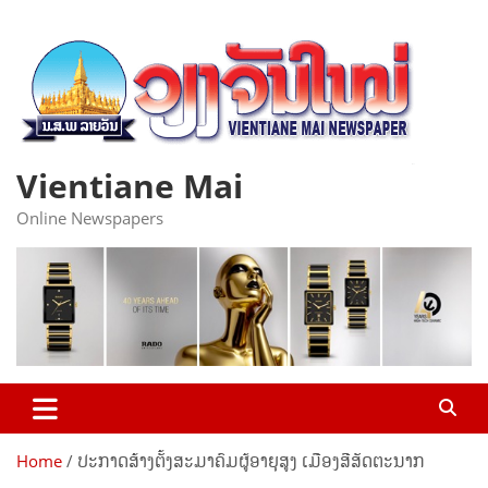
Skip
to
content
Vientiane Mai
Online Newspapers
Home
ປະກາດສ້າງຕັ້ງສະມາຄົມຜູ້ອາຍຸສູງ ເມືອງສີສັດຕະນາກ