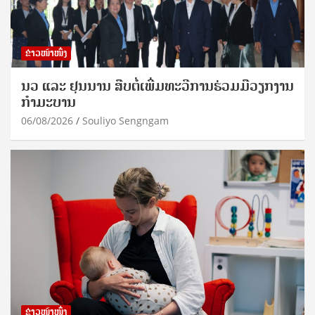
ຂ່າວໜ້າໜຶ່ງ
ນວ ແລະ ຢຸນນານ ສືບຕໍ່ເພີ່ມທະວີການຮ່ວມມືວຽກງານ
ກຳມະບານ
06/08/2026
Souliyo Sengngam
ຂ່າວໜ້າໜຶ່ງ