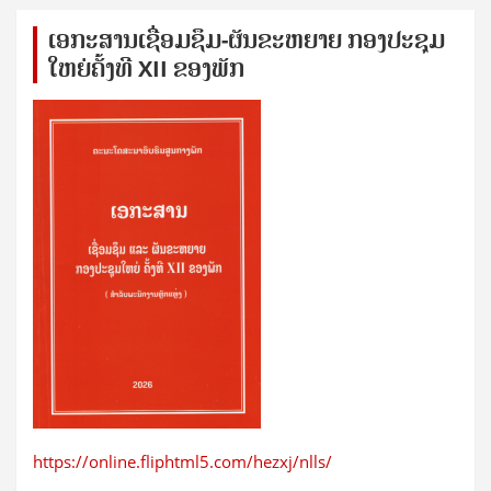
ເອກ​ະ​ສານ​ເຊ​ື່ອມ​ຊ​ຶມ-ຜັນ​ຂະ​ຫ​ຍາຍ ກອງ​ປະ​ຊຸມ​
ໃຫຍ່​ຄັ້ງ​ທີ XII ຂອງ​ພັກ
https://online.fliphtml5.com/hezxj/nlls/