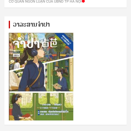
ວາລະສານຈຳປາ