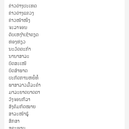
ຂ່າວຕ່າງປະເທດ
ຂ່າວ​ຕ່າງ​ແຂວງ
ຂ່າວໜ້າໜຶ່ງ
ຈະລາຈອນ
ດັບເຫງົາເຊົາຄຽດ
ທ່ອງທ່ຽວ
ນະວັດຕະກໍາ
ນານາສາລະ
ບົດສະເໜີ
ບົດສໍາພາດ
ປະກົດການຫຍໍ້ທໍ້
ພາສາລາວມື້ລະຄຳ
ມາລະຍາດບາດຕາ
ວົງຈອນກີລາ
ສັງຄົມກົດໝາຍ
ສາລະໜ້າຮູ້
ສຶກສາ
ສຸ​ຂະ​ພາບ