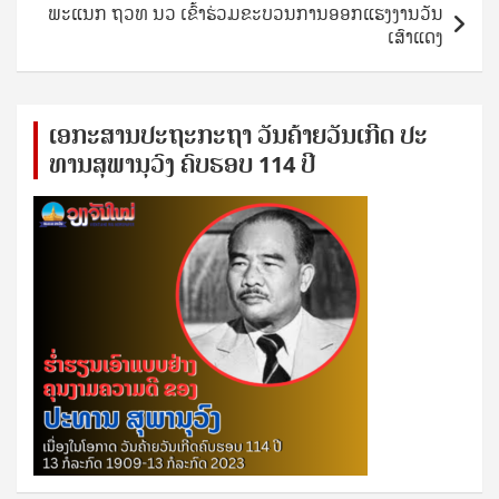
ພະແນກ​ ຖວທ​ ນວ ເຂົ້າຮ່ວມຂະບວນການອອກແຮງງານວັນ
ເສົາແດງ
ເອ​ກະ​ສານ​ປະ​ຖະ​ກະ​ຖ​າ ວັນ​ຄ້າຍ​ວັນ​ເກີດ ປ​ະ​
ທານ​ສຸ​ພາ​ນຸ​ວົງ ຄົບ​ຮອບ 114 ປີ