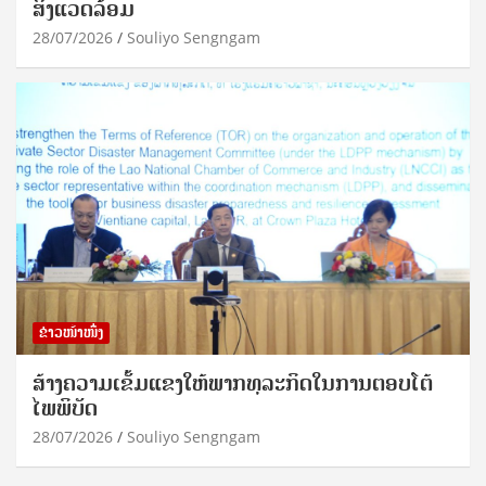
ສິ່ງແວດລ້ອມ
28/07/2026
Souliyo Sengngam
ຂ່າວໜ້າໜຶ່ງ
ສ້າງຄວາມເຂັ້ມແຂງໃຫ້ພາກທຸລະກິດໃນການຕອບໂຕ້
ໄພພິບັດ
28/07/2026
Souliyo Sengngam