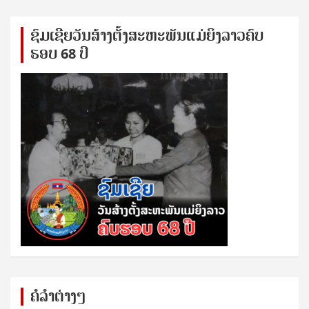
ຊົ​ມ​ເຊີຍ​ວັນ​ສ້າງ​ຕັ້ງ​ສະ​ຫະ​ພັນ​ແມ່​ຍິງ​​ລາວຄົບ​
ຮອບ 68 ປິ
ຄໍລຳຕ່າງໆ