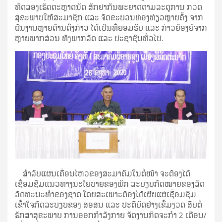
ທົດລອງເຮັດຕະຫຼາດນັດ ສັກຢາກັນພະຍາດຕາມລະດູການ ກວດ
ສຸຂະພາບໃຫ້ສະມາຊິກ ແລະ ຈັດຂະບວນທ່ອງທ່ຽວຫຼາຍຄັ້ງ ຈາກ
ຜົນງານຫຼາຍດ້ານດັ່ງກ່າວ ໄດ້ເປັນທີ່ຍອມຮັບ ແລະ ກ່າວຍ້ອງຍໍຈາກ
ຫຼາຍພາກສ່ວນ ທັງພາກລັດ ແລະ ປະຊາຊົນທົ່ວໄປ.
ສໍາລັບແຜນເຄື່ອນໄຫວຂອງສະມາຄົມໃນຕໍ່ໜ້າ ຈະຕ້ອງໄດ້
ເຊື່ອມຊືມແນວທາງນະໂຍບາຍຂອງພັກ ລະບຽບກົດໝາຍຂອງລັດ
ວັດທະນະທໍາຂອງຊາດ ໂດຍສະເພາະຕ້ອງໄດ້ເຜີຍແຜ່ເຊື່ອມຊຶມ
ເຂົ້າໃຈກົດລະບຽບຂອງ ສອສນ ແລະ ປະຕິບັດຢ່າງເຂັ້ມງວດ ສືບຕໍ່
ຮັກສາສຸຂະພາບ ການອອກກໍາລັງກາຍ ຈັດງານກິດຈະກໍາ 2 ເດືອນ/