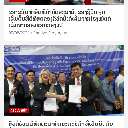
ຂອງຂວັນທໍາອິດທີ່ກໍານົດອະນາຄົດຂອງຊີວິດ ຈຸດ
ເລີ່ມຕົ້ນທີ່ດີທີ່ສຸດຂອງຊີວິດບໍ່ໄດ້ເລີ່ມຈາກໂຮງໝໍແຕ່
ເລີ່ມຈາກອ້ອມເອິກຂອງແມ່
05/08/2026
Souliyo Sengngam
ຂ່າວໜ້າໜຶ່ງ
ສືບຕໍ່ຮ່ວມມືພັດທະນາທັກສະກະສິກຳ ທີ່ເປັນມິດກັບ