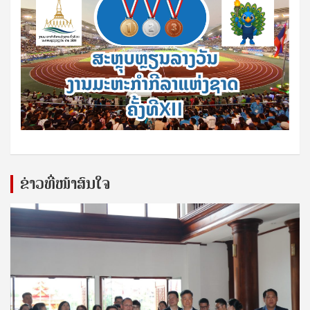
ຂ່າວທີ່ໜ້າສົນໃຈ