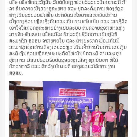
ເທື່ອ ເພື່ອພົບປະສັງສັນ ສືບຕໍ່ປັບປຸງໜ່ວຍສິລະປະວັນນະຄະດີ ກີ
ລາ ຂົນຂວາຍເບິ່ງແຍງສຸຂະພາບ ແລະ ປຸກລະດົມການທ່ອງທ່ຽວ
ຢ່າງເປັນຂະບວນຟົດຟື້ນ ປະຕິບັດນະໂຍບາຍສະຫວັດດີການ
ເບິ່ງແຍງຊ່ວຍເຫຼືອເຊິ່ງກັນແລະ ກັນ ຍາມເຈັບເປັນ ແລະ ເສຍຊີວິດ
ເອົາໃຈໃສ່ກວດສຸຂະພາບຢ່າງເປັນລະບົບ ຂົນຂວາຍຊອກຫາແຫຼ່ງ
ລາຍຮັບ-ທຶນຮອນ ເພື່ອແກ້ໄຂ ຍົກລະດັບຊີວິດການເປັນຢູ່ໃຫ້
ສະມາຊິກ ສອສນ ຈາກພາຍໃນ ແລະ ຕ່າງປະເທດ ພ້ອມກັນນີ້
ສະມາຊິກທຸກທ່ານຕ້ອງເສຍສະຫຼະ ເປັນເຈົ້າການໃນການເສຍເງິນ
ສະຕິ ເງິນຊ່ວຍເຫຼືອຊາປະນະກິດໃຫ້ເປັນປົກກະຕິ ຕາມລະບຽບ
ຫຼັກການ ມີສ່ວນຮ່ວມຮັບຜິດຊອບທຸກເລື່ອງ ທຸກບັນຫາ ທີ່ໄດ້
ປຶກສາຫາລື ແລະ ຕົກລົງເປັນມະຕິ ຂອງຄະນະບໍລິຫານງານ
ສອສນ.