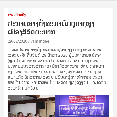
ຂ່າວໜ້າໜຶ່ງ
ປະກາດສ້າງຕັ້ງສະມາຄົມຜູ້ອາຍຸສູງ
ເມືອງສີສັດຕະນາກ
29/08/2020
VTm Indee
ພິທີປະກາດສ້າງຕັ້ງ ສະມາຄົມຜູ້ອາຍຸສູງ ເມືອງສີສັດຕະນາກ
(ສອສນ) ຈັດຂຶ້ນວັນທີ 28 ສິງຫາ 2020 ຢູ່ພັດຕາຄານແມ່ຂອງ
(ຫຼັກ 4) ເມືອງສີສັດຕະນາກ ໂດຍມີທ່ານ ວິລະກອນ ສູນດາລາ
ປະທານແນວລາວສ້າງຊາດ ເມືອງສີສັດຕະນາກ ທ່ານ ທອງແດງ
ສິງທິລາດ ຫົວໜ້າຄະນະຂົນຂວາຍສ້າງຕັ້ງ ສອສນ ທ່ານ ບຸນສີ
ແພງແກ້ວ ຮັກສາການ ສອສນ ມີບັນດາຜູ້ຕາງໜ້າຈາກກະຊວງ
ພາຍໃນ ຈາກພະແນກພາຍໃນ ນະຄອນຫຼວງວຽງຈັນ ພ້ອມດ້ວຍ
ສະມາຊິກ ເຂົ້າຮ່ວມ.