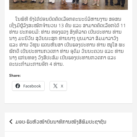
ໃນພິທີ ຍັງໄດ້ປ່ອນບັດຄັດເລືອກຄະນະບໍລິຫານງານ ສອສນ
ເຊິ່ງມີຜູ້ລົງສະໝັກຈໍານວນ 13 ຄົນ ແລະ ສາມາດຄັດເລືອກໄດ້ 11
ທ່ານ ປະກອບມີ: ທ່ານ ທອງແດງ ສິງທິລາດ ເປັນປະທານ ທ່ານ
ນາງ ມະນີວັນ ສຸວັນນະສຸກ ທ່ານນາງ ບຸນມາລາ ສິມມາລາວົງ
ແລະ ທ່ານ ວິທູນ ແດນຫັນສາ ເປັນຮອງປະທານ ທ່ານ ໜູໃສ ພະ
ພັກດີ ເປັນປະທານກວດກາ ທ່ານ ອຸດົມ ວັນນະຕວນ ແລະ ທ່ານ
ນາງ ແກ່ນທອງ ວົງສີປະສົມ ເປັນຮອງປະທານກວດກາ ແລະ
ຄະນະກໍາມະການອີກ 4 ທ່ານ.
Share:
Facebook
X
Post
ມອບ-ຮັບຫົວໜ້າບັນນາທິການໜັງສືພິມປະຊາຊົນ
navigation