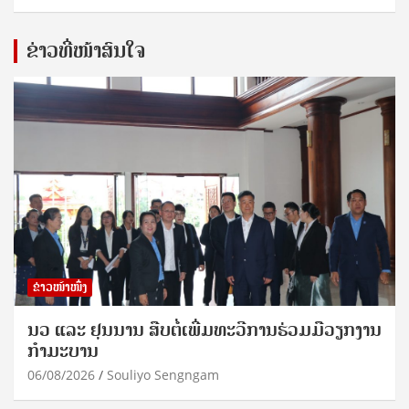
ຂ່າວທີ່ໜ້າສົນໃຈ
ຂ່າວໜ້າໜຶ່ງ
ນວ ແລະ ຢຸນນານ ສືບຕໍ່ເພີ່ມທະວີການຮ່ວມມືວຽກງານ
ກຳມະບານ
06/08/2026
Souliyo Sengngam