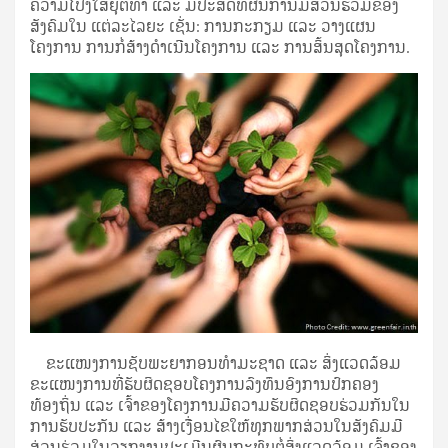
ຄວາມໂປ່ງໃສຍຸຕິທໍາ ແລະ ມີປະສິດທິຜົນການມີສ່ວນຮ່ວມຂອງ
ສັງຄົມໃນ ແຕ່ລະໄລຍະ ເຊັ່ນ: ການກະກຽມ ແລະ ວາງແຜນ
ໂຄງການ ການກໍ່ສ້າງດໍາເນີນໂຄງການ ແລະ ການສິ້ນສຸດໂຄງການ.
ຂະແໜງການຊັບພະຍາກອນທໍາມະຊາດ ແລະ ສິ່ງແວດລ້ອມ
ຂະແໜງການທີ່ຮັບຜິດຊອບໂຄງການລົງທຶນອົງການປົກຄອງ
ທ້ອງຖິ່ນ ແລະ ເຈົ້າຂອງໂຄງການມີຄວາມຮັບຜິດຊອບຮ່ວມກັນໃນ
ການຮັບປະກັນ ແລະ ສ້າງເງື່ອນໄຂໃຫ້ທຸກພາກສ່ວນໃນສັງຄົມມີ
ສ່ວນຮ່ວມໃນວຽກງານປະເມີນຜົນກະທົບຕໍ່ສິ່ງແວດລ້ອມ ເຈົ້າຂອງ