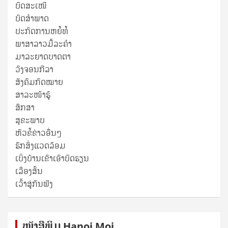
ບົດສະເໜີ
ບົດສໍາພາດ
ປະກົດການຫຍໍ້ທໍ້
ພາສາລາວມື້ລະຄຳ
ມາລະຍາດບາດຕາ
ວົງຈອນກີລາ
ສັງຄົມກົດໝາຍ
ສາລະໜ້າຮູ້
ສຶກສາ
ສຸ​ຂະ​ພາບ
ຫົວຂໍ້ຂ່າວອື່ນໆ
ຮັກສິ່ງແວດລ້ອມ
ເບິ່ງບ້ານເຂົາເອົາບົດຮຽນ
ເລື່ອງສັ້ນ
ເວົ້າສູ່ກັນຟັງ
ໜັງ​ສື​ພິມ Hanoi Moi