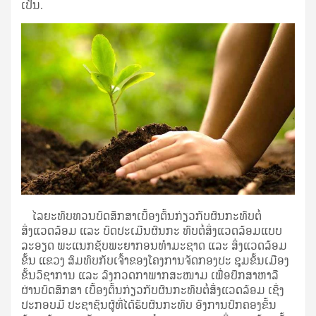
ເປັນ.
ໄລຍະທົບທວນບົດສຶກສາເບື້ອງຕົ້ນກ່ຽວກັບຜົນກະທົບຕໍ່
ສິ່ງແວດລ້ອມ ແລະ ບົດປະເມີນຜົນກະ ທົບຕໍ່ສິ່ງແວດລ້ອມແບບ
ລະອຽດ ພະແນກຊັບພະຍາກອນທໍາມະຊາດ ແລະ ສິ່ງແວດລ້ອມ
ຂັ້ນ ແຂວງ ສົມທົບກັບເຈົ້າຂອງໂຄງການຈັດກອງປະ ຊຸມຂັ້ນເມືອງ
ຂັ້ນວິຊາການ ແລະ ລົງກວດກາພາກສະໜາມ ເພື່ອປຶກສາຫາລື
ຜ່ານບົດສຶກສາ ເບື້ອງຕົ້ນກ່ຽວກັບຜົນກະທົບຕໍ່ສິ່ງແວດລ້ອມ ເຊິ່ງ
ປະກອບມີ ປະຊາຊົນຜູ້ທີ່ໄດ້ຮັບຜົນກະທົບ ອົງການປົກຄອງຂັ້ນ