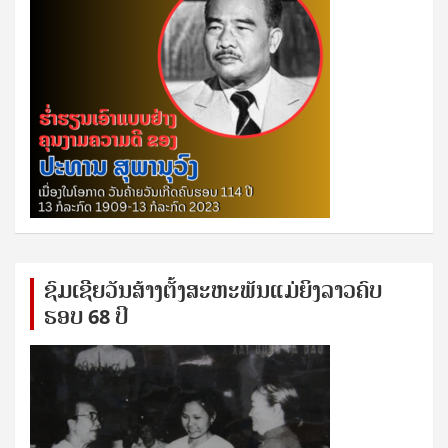
ຊົ​ມ​ເຊີຍ​ວັນ​ສ້າງ​ຕັ້ງ​ສະ​ຫະ​ພັນ​ແມ່​ຍິງ​​ລາວຄົບ​
ຮອບ 68 ປິ