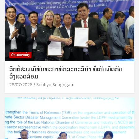
ຂ່າວໜ້າໜຶ່ງ
ສືບຕໍ່ຮ່ວມມືພັດທະນາທັກສະກະສິກຳ ທີ່ເປັນມິດກັບ
ສິ່ງແວດລ້ອມ
28/07/2026
Souliyo Sengngam