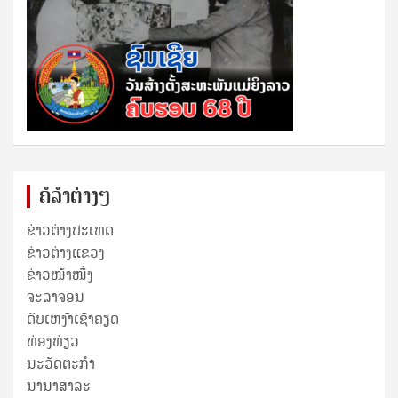
ຄໍລຳຕ່າງໆ
ຂ່າວຕ່າງປະເທດ
ຂ່າວ​ຕ່າງ​ແຂວງ
ຂ່າວໜ້າໜຶ່ງ
ຈະລາຈອນ
ດັບເຫງົາເຊົາຄຽດ
ທ່ອງທ່ຽວ
ນະວັດຕະກໍາ
ນານາສາລະ