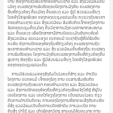
ບ້ານ ຫ້ອງການຊັບພະຍາກອນທໍາມະຊາດ ແລະ ສິ່ງແວດລ້ອມຂັ້ນ
ເມືອງ ຂະແໜງການຮັບຜິດຊອບໂຄງການລົງທຶນ ຂະແໜງການ
ອື່ນທີ່ກ່ຽວຂ້ອງ ຂັ້ນເມືອງ ຂັ້ນແຂວງ ແລະ ຜູ້ມີ ສ່ວນຮ່ວມອື່ນໆ
ໂດຍອີງໃສ່ຈຸດພິເສດ ຂອງກອງປະຊຸມແຕ່ລະຂັ້ນ ກະຊວງຊັບພະຍາ
ກອນທໍາມະຊາດ ແລະ ສິ່ງແວດລ້ອມ ສົມທົບກັບເຈົ້າຂອງໂຄງການ
ຈັດກອງປະຊຸມຂັ້ນເມືອງ ຂັ້ນວິຊາການລົງກວດກາພາກສະໜາມ
ແລະ ຂັ້ນແຂວງ ເພື່ອປຶກສາຫາລືຜ່ານບົດປະເມີນຜົນກະທົບຕໍ່
ສິ່ງແວດລ້ອມ ແບບລະອຽດ ປະກອບມີ ປະຊາຊົນຜູ້ທີ່ໄດ້ຮັບຜົນ
ກະທົບ ອົງການປົກຄອງທ້ອງຖິ່ນທີ່ກ່ຽວຂ້ອງ ຂະແໜງການຊັບ
ພະຍາກອນທໍາມະຊາດ ແລະ ສິ່ງ ແວດລ້ອມຂັ້ນທ້ອງຖິ່ນ ຂະແໜງ
ການຮັບຜິດຊອບ ໂຄງການລົງທຶນຂະແໜງການອື່ນທີ່ກ່ຽວຂ້ອງຂັ້ນ
ສູນກາງ ທ້ອງຖິ່ນ ແລະ ຜູ້ມີສ່ວນຮ່ວມອື່ນໆ ໂດຍອີງໃສ່ຈຸດພິເສດ
ຂອງກອງປະຊຸມແຕ່ລະຂັ້ນ.
ການມີສ່ວນຮ່ວມຂອງສັງຄົມໃນໄລຍະກໍ່ສ້າງ ແລະ ດໍາເນີນ
ໂຄງການ ປະກອບມີ ເຈົ້າຂອງໂຄງ ການ ປະສານສົມທົບກັບ
ຂະແໜງການຊັບພະຍາ ກອນທໍາມະຊາດ ແລະ ສິ່ງແວດລ້ອມ
ແລະ ອົງການປົກຄອງທ້ອງຖິ່ນທີ່ກ່ຽວຂ້ອງເພື່ອແຈ້ງໃຫ້ຜູ້ ທີ່ຢູ່ໃນ
ເຂດໂຄງການ ແລະ ເຂດໃກ້ຄຽງໂຄງການ ເປັນແຕ່ລະໄລຍະ ກ່ຽວ
ກັບການດໍາເນີນກິດຈະ ການຂອງໂຄງການທີ່ອາດຈະສົ່ງຜົນກະທົບ
ຕໍ່ສິ່ງ ແວດລ້ອມເປັນຕົ້ນການເປີດໜ້າດິນ ການລະເບີດ ການ
ຂົນສົ່ງ ນໍາໃຊ້ ແລະ ເກັບຮັກສາວັດຖຸ ສານເຄມີອັນຕະລາຍ ການ