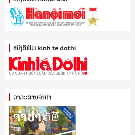
ໜັງ​ສື​ພິມ kinh te dothi
ວາລະສານຈຳປາ