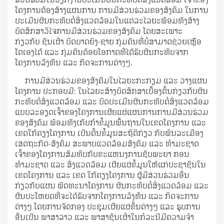
ໂຄງການຕ້ອງສ້າງແຜນການ ການມີສ່ວນຮ່ວມຂອງສັງຄົມ ໃນການ
ປະເມີນຜົນກະທົບຕໍ່ສິ່ງແວດລ້ອມໃນແຕ່ລະໄລຍະພ້ອມທັງສ້າງ
ບົດສຶກສາວິໄຈການມີສ່ວນຮ່ວມຂອງສັງຄົມ ໂດຍສະເພາະ
ກ່ຽວກັບ ຊົນເຜົ່າ ບົດບາດຍິງ-ຊາຍ ກຸ່ມຄົນທີ່ບໍ່ສາມາດຊ່ວຍເຫຼືອ
ໂຕເອງໄດ້ ແລະ ກຸ່ມຄົນດ້ອຍໂອກາດທີ່ໄດ້ຮັບຜົນກະທົບຈາກ
ໂຄງການລົງທຶນ ແລະ ກິດຈະການຕ່າງໆ.
ການມີສ່ວນຮ່ວມຂອງສັງຄົມໃນໄລຍະກະກຽມ ແລະ ວາງແຜນ
ໂຄງການ ປະກອບມີ: ໃນໄລຍະສ້າງບົດສຶກສາເບື້ອງຕົ້ນກ່ຽວກັບຜົນ
ກະທົບຕໍ່ສິ່ງແວດລ້ອມ ແລະ ບົດປະເມີນຜົນກະທົບຕໍ່ສິ່ງແວດລ້ອມ
ແບບລະອຽດເຈົ້າຂອງໂຄງການເຜີຍແຜ່ແຜນການການມີສ່ວນຮ່ວມ
ຂອງສັງຄົມ ພ້ອມທັງເກັບກໍາຂໍ້ມູນພື້ນຖານໃນເຂດໂຄງການ ແລະ
ເຂດໃກ້ຄຽງໂຄງການ ເປັນຕົ້ນຂໍ້ມູນສະຖິຕິກ່ຽວ ກັບພົນລະເມືອງ
ເສດຖະກິດ-ສັງຄົມ ສະພາບແວດລ້ອມສັງຄົມ ແລະ ທໍາມະຊາດ
ເຈົ້າຂອງໂຄງການສົມທົບກັບຂະແຫນງການຊັບພະຍາ ກອນ
ທໍາມະຊາດ ແລະ ສິ່ງແວດລ້ອມ ເຜີຍແຜ່ຂໍ້ມູນໃຫ້ແກ່ປະຊາຊົນໃນ
ເຂດໂຄງການ ແລະ ເຂດ ໃກ້ຄຽງໂຄງການ ຜູ້ມີສ່ວນຮ່ວມອື່ນ
ກ່ຽວກັບແຜນ ພັດທະນາໂຄງການ ຜົນກະທົບຕໍ່ສິ່ງແວດລ້ອມ ແລະ
ຜົນປະໂຫຍດທີ່ຈະໄດ້ຮັບຈາກໂຄງການລົງທຶນ ແລະ ກິດຈະການ
ຕ່າງໆ ໂດຍການຈັດກອງ ປະຊຸມເຜີຍແຜ່ຂັ້ນຕ່າງໆ ແລະ ຮູບການ
ອື່ນເປັນ ພາສາລາວ ແລະ ພາສາຊົນເຜົ່າໃນກໍລະນີມີຄວາມຈໍາ