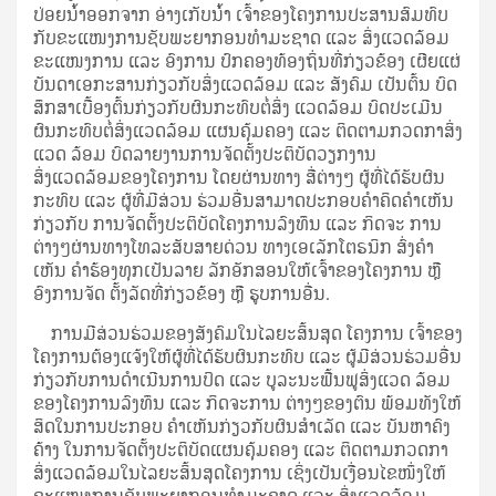
ປ່ອຍນ້ໍາອອກຈາກ ອ່າງເກັບນ້ໍາ ເຈົ້າຂອງໂຄງການປະສານສົມທົບ
ກັບຂະແໜງການຊັບພະຍາກອນທໍາມະຊາດ ແລະ ສິ່ງແວດລ້ອມ
ຂະແໜງການ ແລະ ອົງການ ປົກຄອງທ້ອງຖິ່ນທີ່ກ່ຽວຂ້ອງ ເຜີຍແຜ່
ບັນດາເອກະສານກ່ຽວກັບສິ່ງແວດລ້ອມ ແລະ ສັງຄົມ ເປັນຕົ້ນ ບົດ
ສຶກສາເບື້ອງຕົ້ນກ່ຽວກັບຜົນກະທົບຕໍ່ສິ່ງ ແວດລ້ອມ ບົດປະເມີນ
ຜົນກະທົບຕໍ່ສິ່ງແວດລ້ອມ ແຜນຄຸ້ມຄອງ ແລະ ຕິດຕາມກວດກາສິ່ງ
ແວດ ລ້ອມ ບົດລາຍງານການຈັດຕັ້ງປະຕິບັດວຽກງານ
ສິ່ງແວດລ້ອມຂອງໂຄງການ ໂດຍຜ່ານທາງ ສື່ຕ່າງໆ ຜູ້ທີ່ໄດ້ຮັບຜົນ
ກະທົບ ແລະ ຜູ້ທີ່ມີສ່ວນ ຮ່ວມອື່ນສາມາດປະກອບຄໍາຄິດຄໍາເຫັນ
ກ່ຽວກັບ ການຈັດຕັ້ງປະຕິບັດໂຄງການລົງທຶນ ແລະ ກິດຈະ ການ
ຕ່າງໆຜ່ານທາງໂທລະສັບສາຍດ່ວນ ທາງເອເລັກໂຕຣນິກ ສົ່ງຄໍາ
ເຫັນ ຄໍາຮ້ອງທຸກເປັນລາຍ ລັກອັກສອນໃຫ້ເຈົ້າຂອງໂຄງການ ຫຼື
ອົງການຈັດ ຕັ້ງລັດທີ່ກ່ຽວຂ້ອງ ຫຼື ຮູບການອື່ນ.
ການມີສ່ວນຮ່ວມຂອງສັງຄົມໃນໄລຍະສິ້ນສຸດ ໂຄງການ ເຈົ້າຂອງ
ໂຄງການຕ້ອງແຈ້ງໃຫ້ຜູ້ທີ່ໄດ້ຮັບຜົນກະທົບ ແລະ ຜູ້ມີສ່ວນຮ່ວມອື່ນ
ກ່ຽວກັບການດໍາເນີນການປິດ ແລະ ບູລະນະຟື້ນຟູສິ່ງແວດ ລ້ອມ
ຂອງໂຄງການລົງທຶນ ແລະ ກິດຈະການ ຕ່າງໆຂອງຕົນ ພ້ອມທັງໃຫ້
ສິດໃນການປະກອບ ຄໍາເຫັນກ່ຽວກັບຜົນສໍາເລັດ ແລະ ບັນຫາຄົງ
ຄ້າງ ໃນການຈັດຕັ້ງປະຕິບັດແຜນຄຸ້ມຄອງ ແລະ ຕິດຕາມກວດກາ
ສິ່ງແວດລ້ອມໃນໄລຍະສິ້ນສຸດໂຄງການ ເຊິ່ງເປັນເງື່ອນໄຂໜຶ່ງໃຫ້
ຂະແໜງການຊັບພະຍາກອນທໍາມະຊາດ ແລະ ສິ່ງແວດລ້ອມ