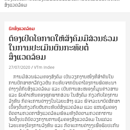
ສິ່ງແວດລ້ອມ
ຮັກສິ່ງແວດລ້ອມ
ຕ້ອງເປີດໂອກາດໃຫ້ສັງຄົມມີສ່ວນຮ່ວມ
ໃນການປະເມີນຜົນກະທົບຕໍ່
ສິ່ງແວດລ້ອມ
27/07/2020
VTm Indee
ການມີສ່ວນຮ່ວມຂອງສັງຄົມ ເປັນວຽກງານໜຶ່ງທີ່ສຳຄັນໃນ
ການປຶກສາຫາລືກ່ຽວຜົນ ກະທົບຈາກບັນດາໂຄງການພັດທະນາ
ຕ່າງໆຕໍ່ກັບສິ່ງແວດລ້ອມ ແລະ ເປັນການສະໜອງຂໍ້ມູນຂ່າວສານ
ແລະ ຮັບຄຳເຫັນຂອງທຸກພາກສ່ວນ ໃນສັງຄົມ ກ່ຽວກັບໂຄງການ
ລົງທຶນ ກິດຈະການຕ່າງໆໃນໄລຍະສ້າງ ແລະ ພິຈາລະນາບົດສຶກສາ
ເບື້ອງຕົ້ນກ່ຽວກັບຜົນກະທົບຕໍ່ສິ່ງແວດລ້ອມ ແລະ ແຜນຄຸ້ມຄອງ
ຕິດຕາມກວດກາສິ່ງແວດລ້ອມພ້ອມທັງຕິດຕາມກວດກາການ
ຈັດຕັ້ງປະຕິບັດວຽກງານການຄຸ້ມຄອງສິ່ງແວດລ້ອມ ໃນແຕ່ລະ
ໄລຍະຂອງໂຄງການລົງທຶນ ແລະ ກິດຈະການຕ່າງໆເພື່ອຮັບປະກັນ