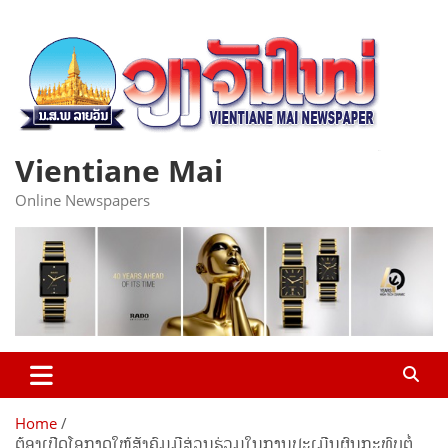
Skip
to
content
Vientiane Mai
Online Newspapers
Home
ຕ້ອງເປີດໂອກາດໃຫ້ສັງຄົມມີສ່ວນຮ່ວມໃນການປະເມີນຜົນກະທົບຕໍ່