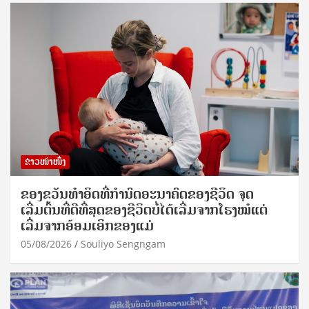
ຂ່າວໜ້າໜຶ່ງ
ຂອງຂວັນທໍາອິດທີ່ກໍານົດອະນາຄົດຂອງຊີວິດ ຈຸດ
ເລີ່ມຕົ້ນທີ່ດີທີ່ສຸດຂອງຊີວິດບໍ່ໄດ້ເລີ່ມຈາກໂຮງໝໍແຕ່
ເລີ່ມຈາກອ້ອມເອິກຂອງແມ່
05/08/2026
Souliyo Sengngam