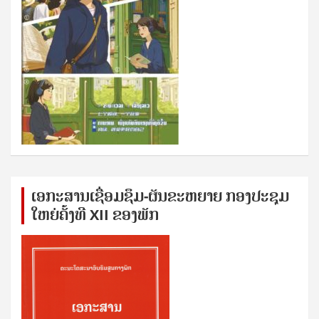
ເອກ​ະ​ສານ​ເຊ​ື່ອມ​ຊ​ຶມ-ຜັນ​ຂະ​ຫ​ຍາຍ ກອງ​ປະ​ຊຸມ​
ໃຫຍ່​ຄັ້ງ​ທີ XII ຂອງ​ພັກ