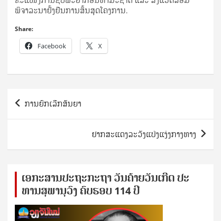
ພິຈາລະນາຢັ້ງຢືນການສິ້ນສຸດໂຄງການ.
Share:
Facebook
X
Post
ການຍົກເລີກສັນຍາ
navigation
ຢາກສະແດງລະວັງແປ່ງແງ່ງກາງທາງ
ເອ​ກະ​ສານ​ປະ​ຖະ​ກະ​ຖ​າ ວັນ​ຄ້າຍ​ວັນ​ເກີດ ປ​ະ​
ທານ​ສຸ​ພາ​ນຸ​ວົງ ຄົບ​ຮອບ 114 ປີ