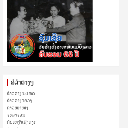
ຄໍລຳຕ່າງໆ
ຂ່າວຕ່າງປະເທດ
ຂ່າວ​ຕ່າງ​ແຂວງ
ຂ່າວໜ້າໜຶ່ງ
ຈະລາຈອນ
ດັບເຫງົາເຊົາຄຽດ