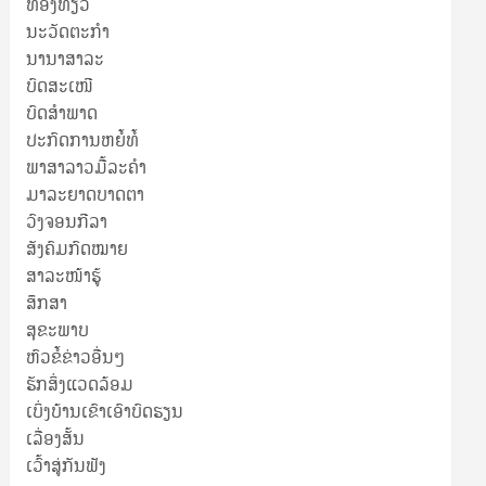
ທ່ອງທ່ຽວ
ນະວັດຕະກໍາ
ນານາສາລະ
ບົດສະເໜີ
ບົດສໍາພາດ
ປະກົດການຫຍໍ້ທໍ້
ພາສາລາວມື້ລະຄຳ
ມາລະຍາດບາດຕາ
ວົງຈອນກີລາ
ສັງຄົມກົດໝາຍ
ສາລະໜ້າຮູ້
ສຶກສາ
ສຸ​ຂະ​ພາບ
ຫົວຂໍ້ຂ່າວອື່ນໆ
ຮັກສິ່ງແວດລ້ອມ
ເບິ່ງບ້ານເຂົາເອົາບົດຮຽນ
ເລື່ອງສັ້ນ
ເວົ້າສູ່ກັນຟັງ