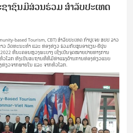
າຊົນມີສ່ວນຮ່ວມ ສໍາລັບປະເທດ
ity-based Tourism, CBT) ສໍາລັບປະເທດ ກໍາປູເຈຍ ສປປ ລາວ
 ວັດທະນະທໍາ ແລະ ທ່ອງທ່ຽວ ຮ່ວມກັບສູນອາຊຽນ-ຢີປຸ່ນ
ິກ 2022 ທີ່ນະຄອນຫຼວງພະບາງ ເຊິ່ງເປັນຈຸດໝາຍປາຍທາງການ
່ວໂລກ ທັງເປັນສະຖານທີ່ທີ່ມີທ່າແຮງດ້ານການທ່ອງທ່ຽວແບບ
່ອງທ່ຽວຈາກພາຍໃນ ແລະ ຈາກທົ່ວໂລກ.