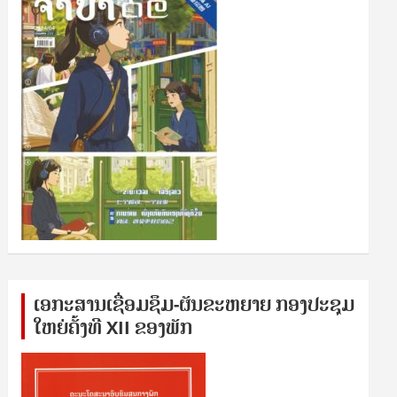
ເອກ​ະ​ສານ​ເຊ​ື່ອມ​ຊ​ຶມ-ຜັນ​ຂະ​ຫ​ຍາຍ ກອງ​ປະ​ຊຸມ​
ໃຫຍ່​ຄັ້ງ​ທີ XII ຂອງ​ພັກ