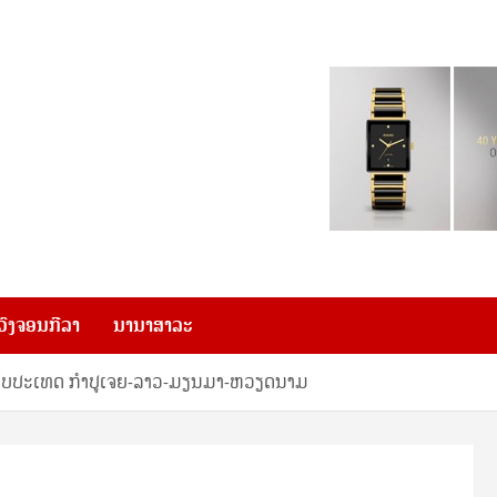
ວົງຈອນກີລາ
ນານາສາລະ
ລັບປະເທດ ກໍາປູເຈຍ-ລາວ-ມຽນມາ-ຫວຽດນາມ