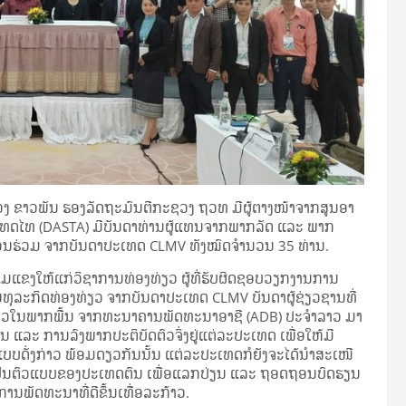
ນທວງ ຂາວພັນ ຮອງລັດຖະມົນຕີກະຊວງ ຖວທ ມີຜູ້ຕາງໜ້າຈາກສູນອາ
ກປະເທດໄທ (DASTA) ມີບັນດາທ່ານຜູ້ແທນຈາກພາກລັດ ແລະ ພາກ
ວນຮ່ວມ ຈາກບັນດາປະເທດ CLMV ທັງໝົດຈໍານວນ 35 ທ່ານ.
ັ້ມແຂງໃຫ້ແກ່ວິຊາການທ່ອງທ່ຽວ ຜູ້ທີ່ຮັບຜິດຊອບວຽກງານການ
ຸລະກິດທ່ອງທ່ຽວ ຈາກບັນດາປະເທດ CLMV ບັນດາຜູ້ຊ່ຽວຊານທີ່
່ຽວໃນພາກພື້ນ ຈາກທະນາຄານພັດທະນາອາຊີ (ADB) ປະຈໍາລາວ ມາ
 ແລະ ການລົງພາກປະຕິບັດຕົວຈິ່ງຢູ່ແຕ່ລະປະເທດ ເພື່ອໃຫ້ມີ
ແບບດັ່ງກ່າວ ພ້ອມດຽວກັນນັ້ນ ແຕ່ລະປະເທດກໍຍັງຈະໄດ້ນໍາສະເໜີ
ເປັນຕົວແບບຂອງປະເທດຕົນ ເພື່ອແລກປ່ຽນ ແລະ ຖອດຖອນບົດຮຽນ
ການພັດທະນາທີ່ດີຂຶ້ນເທື່ອລະກ້າວ.