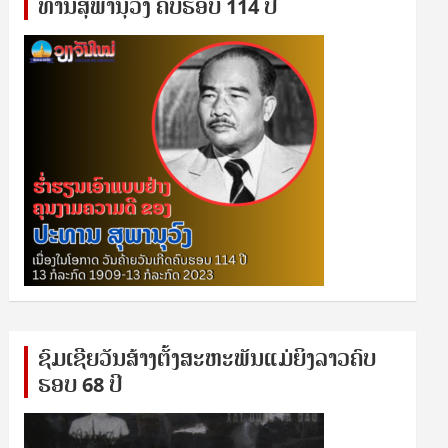
ທານ​ສຸ​ພາ​ນຸ​ວົງ ຄົບ​ຮອບ 114 ປີ
ຊົ​ມ​ເຊີຍ​ວັນ​ສ້າງ​ຕັ້ງ​ສະ​ຫະ​ພັນ​ແມ່​ຍິງ​​ລາວຄົບ​
ຮອບ 68 ປິ