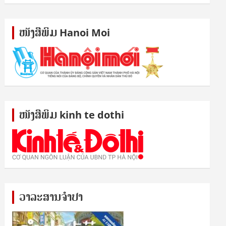
ໜັງ​ສື​ພິມ Hanoi Moi
ໜັງ​ສື​ພິມ kinh te dothi
ວາລະສານຈຳປາ