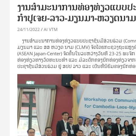
ງານສໍາມະນາການທ່ອງທ່ຽວແບບປະຊ
ກໍາປູເຈຍ-ລາວ-ມຽນມາ-ຫວຽດນາມ
24/11/2022
AI VTM
ງານສໍາມະນາການທ່ອງທ່ຽວແບບປະຊາຊົນມີສ່ວນຮ່ວມ (Commun
ມຽນມາ ແລະ ສສ ຫວຽດ ນາມ (CLMV) ຈັດໂດຍກະຊວງຖະແຫຼງຂ່າວ
(ASEAN Japan-Center) ຈັດຂຶ້ນໃນລະຫວ່າງວັນທີ 23-25 ພະຈ
ທ່ອງທ່ຽວທາງວັດທະນະທໍາ ແລະ ມໍລະດົກຂອງນັກທ່ອງທ່ຽວຈາກທົ
ປະຊາຊົນມີສ່ວນຮ່ວມ ຢູ່ ສປປ ລາວ ແລະ ເປັນທີ່ນິຍົມຂອງນັກທ