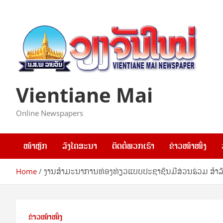
Skip
to
content
Vientiane Mai
Online Newspapers
ໜ້າຫຼັກ
ລົງໂຄສະນາ
ຕິດຕໍ່ພວກເຮົາ
ຂ່າວໜ້າໜຶ່ງ
Home
ງານສໍາມະນາການທ່ອງທ່ຽວແບບປະຊາຊົນມີສ່ວນຮ່ວມ ສໍາ
ຂ່າວໜ້າໜຶ່ງ