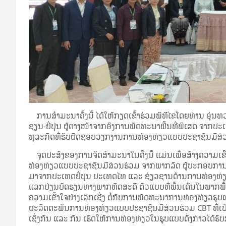
ການສໍາມະນາຄັ້ງນີ້ ໄດ້ໃຫ້ກຽດເຂົ້າຮ່ວມພິທີໄຂໂດຍທ່ານ ອຸ່
ຊຽນ-ຍີ່ປຸ່ນ ຜູ້ຕາງໜ້າຈາກອົງການພັດທະນາພື້ນທີ່ພິເສດ ຈາ
ທຸລະກິດທີ່ຮັບຜິດຊອບວຽກງານການທ່ອງທ່ຽວແບບປະຊາຊົນມີສ່
ຈຸດປະສົງຂອງການຈັດສໍາມະນາໃນຄັ້ງນີ້ ແມ່ນເພື່ອສ້າງຄວາມເຂ
ທ່ອງທ່ຽວແບບປະຊາຊົນມີສ່ວນຮ່ວມ ຈາກພາກລັດ ຜູ້ປະກອບການທ
ມາຈາກປະເທດຍີ່ປຸ່ນ ປະເທດໄທ ແລະ ຊ່ຽວຊານດ້ານການທ່ອງທ
ແລກປ່ຽນບົດຮຽນທາງພາກທິດສະດີ ຕົວແບບທີ່ພົ້ນເດັ່ນໃນພາກພື້ນ
ຄວາມເຂົ້າໃຈຢ່າງເລິກເຊີ່ງ ຕໍ່ກັບການພັດທະນາການທ່ອງທ່ຽວຮູບ
ຜະລິດຕະພັນການທ່ອງທ່ຽວແບບປະຊາຊົນມີສ່ວນຮ່ວມ CBT ທີ່
ເຊິ່ງກັນ ແລະ ກັນ ເຮັດໃຫ້ການທ່ອງທ່ຽວໃນຮູບແບບດັ່ງກ່າວໄດ້ຮັບ