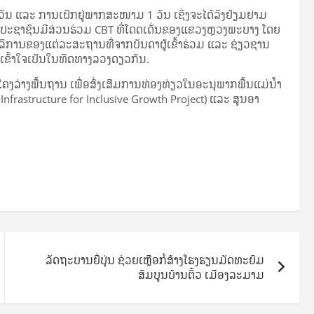
ັນ ແລະ ການເຝິກຢູ່ພາກສະໜາມ 1 ວັນ ເຊິ່ງຈະໄດ້ລົງຢ້ຽມຢາມ
ປະຊາຊົນມີສ່ວນຮ່ວມ CBT ທີ່ໂດດເດັ່ນຂອງແຂວງຫຼວງພະບາງ ໂດຍ
ບໍລິການຂອງແຕ່ລະສະຖານທີ່ຈາກບັນດາຜູ້ເຂົ້າຮ່ວມ ແລະ ຊ່ຽວຊານ
ເຂົ້າໃຈເປັນໃນທິດທາງລວງດຽວກັນ.
່າງພື້ນຖານ ເພື່ອສົ່ງເສີມການທ່ອງທ່ຽວໃນອະນຸພາກພື້ນແມ່ນໍ້າ
frastructure for Inclusive Growth Project) ແລະ ສູນອາ
ລັດຖະບານຍີ່ປຸ່ນ ຊ່ວຍເຫຼືອກໍ່ສ້າງໂຮງຮຽນມັດທະຍົມ
ສົມບູນບ້ານຕິ້ວ ເມືອງລະມາມ