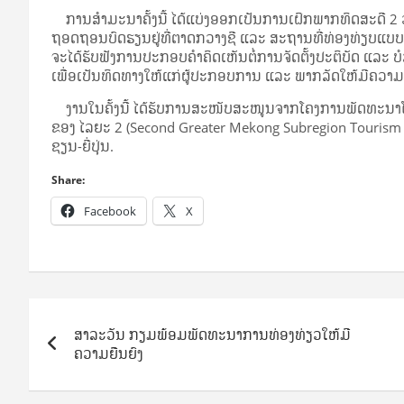
ການສໍາມະນາຄັ້ງນີ້ ໄດ້ແບ່ງອອກເປັນການເຝິກພາກທິດສະດີ 2 ວ
ຖອດຖອນບົດຮຽນຢູ່ທີ່ຕາດກວາງຊີ ແລະ ສະຖານທີ່ທ່ອງທ່ຽບແບບ
ຈະໄດ້ຮັບຟັງການປະກອບຄໍາຄິດເຫັນຕໍ່ການຈັດຕັ້ງປະຕິບັດ ແລະ 
ເພື່ອເປັນທິດທາງໃຫ້ແກ່ຜູ້ປະກອບການ ແລະ ພາກລັດໃຫ້ມີຄວາມ
ງານໃນຄັ້ງນີ້ ໄດ້ຮັບການສະໜັບສະໜູນຈາກໂຄງການພັດທະນາໂຄງລ
ຂອງ ໄລຍະ 2 (Second Greater Mekong Subregion Tourism In
ຊຽນ-ຍີ່ປຸ່ນ.
Share:
Facebook
X
Post
ສາລະວັນ ກຽມພ້ອມພັດທະນາການທ່ອງທ່ຽວໃຫ້ມີ
navigation
ຄວາມຍືນຍົງ