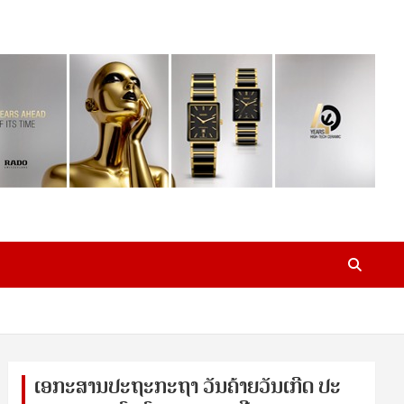
ເອ​ກະ​ສານ​ປະ​ຖະ​ກະ​ຖ​າ ວັນ​ຄ້າຍ​ວັນ​ເກີດ ປ​ະ​