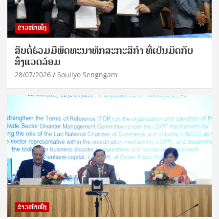
ຂ່າວໜ້າໜຶ່ງ
ສືບຕໍ່ຮ່ວມມືພັດທະນາທັກສະກະສິກຳ ທີ່ເປັນມິດກັບ
ສິ່ງແວດລ້ອມ
28/07/2026
Souliyo Sengngam
ຂ່າວໜ້າໜຶ່ງ