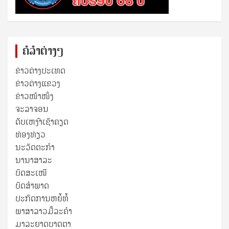
ຄໍລຳຕ່າງໆ
ຂ່າວຕ່າງປະເທດ
ຂ່າວ​ຕ່າງ​ແຂວງ
ຂ່າວໜ້າໜຶ່ງ
ຈະລາຈອນ
ດັບເຫງົາເຊົາຄຽດ
ທ່ອງທ່ຽວ
ນະວັດຕະກໍາ
ນານາສາລະ
ບົດສະເໜີ
ບົດສໍາພາດ
ປະກົດການຫຍໍ້ທໍ້
ພາສາລາວມື້ລະຄຳ
ມາລະຍາດບາດຕາ