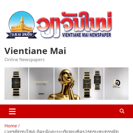
Skip
to
content
Vientiane Mai
Online Newspapers
Home
ເລຂາທິການໃຫຍ່ ຕ້ອນຮັບຄະນະຜູ້ແທນຫ້ອງວ່າການສູນກາງພັກ