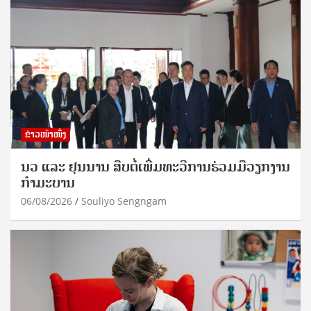
ຂ່າວໜ້າໜຶ່ງ
ນວ ແລະ ຢຸນນານ ສືບຕໍ່ເພີ່ມທະວີການຮ່ວມມືວຽກງານ
ກຳມະບານ
06/08/2026
Souliyo Sengngam