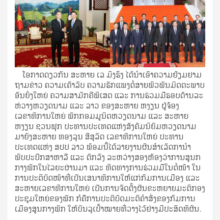
ໂອກາດດຽວກັນ ສະຫາຍ ເລ ມິງຮຶງ ໄດ້ນໍາເອົາຄວາມຢ້ຽມຢາມ
ຖາມຂ່າວ ຄວາມເຄົາລົບ ຄວາມຮັກແພງຕໍ່ສາຍພົວພັນມິດຕະພາບ
ອັນຍິ່ງໃຫຍ່ ຄວາມສາມັກຄີພິເສດ ແລະ ການຮ່ວມມືຮອບດ້ານລະ
ຫ່ວາງຫວຽດນາມ ແລະ ລາວ ຂອງສະຫາຍ ຫງຽນ ຝູ໋ຈ້ອງ
ເລຂາທິການໃຫຍ່ ພັກກອມມູນິດຫວຽດນາມ ແລະ ສະຫາຍ
ຫງຽນ ຊວນຟຸກ ປະທານປະເທດແຫ່ງສັງຄົມນິຍົມຫວຽດນາມ
ມາຍັງສະຫາຍ ທອງລຸນ ສີສຸລິດ ເລຂາທິການໃຫຍ່ ປະທານ
ປະເທດແຫ່ງ ສປປ ລາວ ພ້ອມນີ້ໄດ້ລາຍງານຜົນສຳເລັດການຳ
ພົບປະປຶກສາຫາລື ແລະ ຕົກລົງ ລະຫວ່າງສອງຫ້ອງວ່າການສູນກ
ກາງພັກໃນໄລຍະຜ່ານມາ ແລະ ທິດທາງການຮ່ວມມືໃນຕໍ່ໜ້າ ໃນ
ການປະຕິບັດໜ້າທີ່ເປັນເສນາທິການໃຫ້ແກ່ກົມການເມືອງ ແລະ
ສະຫາຍເລຂາທິການໃຫຍ່ ເປັນການຈັດຕັ້ງຜັນຂະຫຍາຍມະຕິກອງ
ປະຊຸມໃຫຍ່ຂອງພັກ ກໍຄືການປະຕິບັດມະຕິຄຳສັ່ງຂອງກົມການ
ເມືອງສູນກາງພັກ ໃຫ້ບັນລຸເປົ້າໝາຍທີ່ວາງໄວ້ຢ່າງມີປະສິດທິຜົນ.