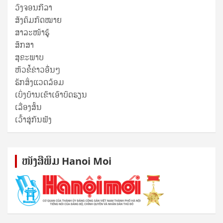
ວົງຈອນກີລາ
ສັງຄົມກົດໝາຍ
ສາລະໜ້າຮູ້
ສຶກສາ
ສຸ​ຂະ​ພາບ
ຫົວຂໍ້ຂ່າວອື່ນໆ
ຮັກສິ່ງແວດລ້ອມ
ເບິ່ງບ້ານເຂົາເອົາບົດຮຽນ
ເລື່ອງສັ້ນ
ເວົ້າສູ່ກັນຟັງ
ໜັງ​ສື​ພິມ Hanoi Moi