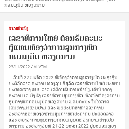
ກອມມູນິດ ຫວຽດນາມ
ຂ່າວໜ້າໜຶ່ງ
ເລຂາທິການໃຫຍ່ ຕ້ອນຮັບຄະນະ
ຜູ້ແທນຫ້ອງວ່າການສູນກາງພັກ
ກອມມູນິດ ຫວຽດນາມ
23/11/2022
AI VTM
ວັນທີ 22 ພະຈິກ 2022 ທີ່ຫ້ອງວ່າການສູນກາງພັກ ປະຊາຊົນ
ປະຕິວັດລາວ ສະຫາຍ ທອງລຸນ ສີສຸລິດ ເລຂາທິການໃຫຍ່ ປະທານ
ປະເທດແຫ່ງ ສປປ ລາວ ໄດ້ຕ້ອນຮັບການເຂົ້າຢ້ຽມຄຳນັບຂອງ
ສະຫາຍ ເລ ມິງ ຮຶງ ເລຂາທິການສູນກາງພັກ ຫົວໜ້າຫ້ອງວ່າການ
ສູນກາງພັກກອມມູນິດຫວຽດນາມ ພ້ອມຄະນະ ໃນໂອກາດ
ເດີນທາງມາຢ້ຽມຢາມ ແລະ ພົບປະປຶກສາຫາລືວຽກງານ
ລະຫວ່າງສອງຫ້ອງວ່າການສູນກາງພັກປະຊາຊົນ ປະຕິວັດລາວ
ແລະ ຫ້ອງວ່າການສູນກາງພັກກອມມູນິດຫວຽດນາມຢ່າງເປັນ
ທາງການ ລະຫ່ວາງວັນທີ 21-22 ພະຈິກ 2022 ຢູ່ນະຄອນຫຼວງ