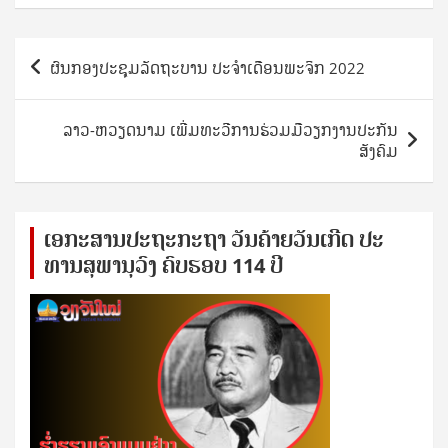
Post
ຜົນກອງປະຊຸມລັດຖະບານ ປະຈໍາເດືອນພະຈິກ 2022
navigation
ລາວ-ຫວຽດນາມ ເພີ່ມທະວີການຮ່ວມມືວຽກງານປະກັນ
ສັງຄົມ
ເອ​ກະ​ສານ​ປະ​ຖະ​ກະ​ຖ​າ ວັນ​ຄ້າຍ​ວັນ​ເກີດ ປ​ະ​
ທານ​ສຸ​ພາ​ນຸ​ວົງ ຄົບ​ຮອບ 114 ປີ