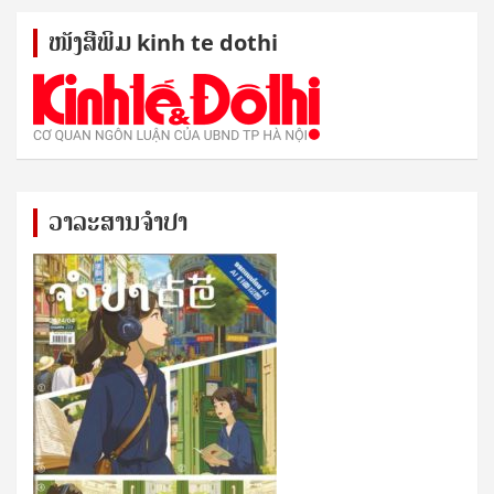
ໜັງ​ສື​ພິມ kinh te dothi
ວາລະສານຈຳປາ