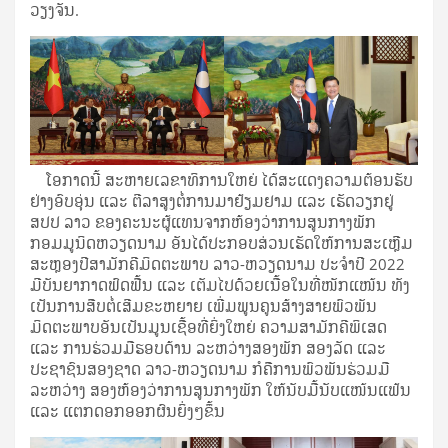
ວຽງຈັນ.
ໂອກາດນີ້ ສະຫາຍເລຂາທິການໃຫຍ່ ໄດ້ສະແດງຄວາມຕ້ອນຮັບ
ຢ່າງອົບອຸ່ນ ແລະ ຕີລາສູງຕໍ່ການມາຢ້ຽມຢາມ ແລະ ເຮັດວຽກຢູ່
ສປປ ລາວ ຂອງຄະນະຜູ້ແທນຈາກຫ້ອງວ່າການສູນກາງພັກ
ກອມມູນິດຫວຽດນາມ ອັນໄດ້ປະກອບສ່ວນເຮັດໃຫ້ການສະເຫຼີມ
ສະຫຼອງປີສາມັກຄີມິດຕະພາບ ລາວ-ຫວຽດນາມ ປະຈຳປີ 2022
ມີບັນຍາກາດຟົດຟື້ນ ແລະ ເຕັມໄປດ້ວຍເນື້ອໃນທີ່ໜັກແໜ້ນ ທັງ
ເປັນການສືບຕໍ່ເສີມຂະຫຍາຍ ເພີ່ມພູນຄູນສ້າງສາຍພົວພັນ
ມິດຕະພາບອັນເປັນມູນເຊື້ອທີ່ຍິ່ງໃຫຍ່ ຄວາມສາມັກຄີພິເສດ
ແລະ ການຮ່ວມມືຮອບດ້ານ ລະຫວ່າງສອງພັກ ສອງລັດ ແລະ
ປະຊາຊົນສອງຊາດ ລາວ-ຫວຽດນາມ ກໍຄືການພົວພັນຮ່ວມມື
ລະຫວ່າງ ສອງຫ້ອງວ່າການສູນກາງພັກ ໃຫ້ນັບມື້ນັບແໜ້ນແຟ້ນ
ແລະ ແຕກດອກອອກຜົນຍິ່ງໆຂຶ້ນ