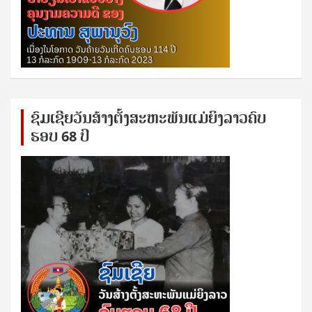
ຊົ​ມ​ເຊີຍ​ວັນ​ສ້າງ​ຕັ້ງ​ສະ​ຫະ​ພັນ​ແມ່​ຍິງ​​ລາວຄົບ​
ຮອບ 68 ປິ