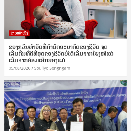
ຂ່າວໜ້າໜຶ່ງ
ຂອງຂວັນທໍາອິດທີ່ກໍານົດອະນາຄົດຂອງຊີວິດ ຈຸດ
ເລີ່ມຕົ້ນທີ່ດີທີ່ສຸດຂອງຊີວິດບໍ່ໄດ້ເລີ່ມຈາກໂຮງໝໍແຕ່
ເລີ່ມຈາກອ້ອມເອິກຂອງແມ່
05/08/2026
Souliyo Sengngam