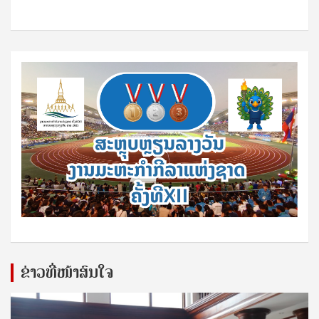
ຂ່າວທີ່ໜ້າສົນໃຈ