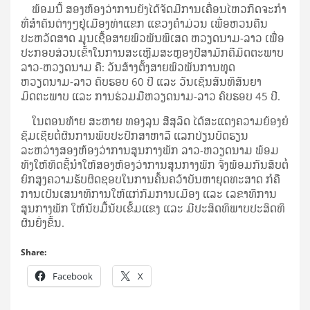
ພ້ອມນີ້ ສອງຫ້ອງວ່າການຍັງໄດ້ຈັດມີການເຄື່ອນໄຫວກິດຈະກໍາ
ທີ່ສໍາຄັນຕ່າງໆຢູ່ເມືອງທ່າແຂກ ແຂວງຄໍາມ່ວນ ເພື່ອຫວນຄືນ
ປະຫວັດສາດ ມູນເຊື້ອສາຍພົວພັນພິເສດ ຫວຽດນາມ-ລາວ ເພື່ອ
ປະກອບສ່ວນເຂົ້າໃນການສະເຫຼີມສະຫຼອງປີສາມັກຄີມິດຕະພາບ
ລາວ-ຫວຽດນາມ ຄື: ວັນສ້າງຕັ້ງສາຍພົວພັນການທູດ
ຫວຽດນາມ-ລາວ ຄົບຮອບ 60 ປີ ແລະ ວັນເຊັນສົນທິສັນຍາ
ມິດຕະພາບ ແລະ ການຮ່ວມມືຫວຽດນາມ-ລາວ ຄົບຮອບ 45 ປີ.
ໃນຕອນທ້າຍ ສະຫາຍ ທອງລຸນ ສີສຸລິດ ໄດ້ສະແດງຄວາມຍ້ອງຍໍ
ຊົມເຊີຍຕໍ່ຜົນການພົບປະປຶກສາຫາລື ແລກປ່ຽນບົດຮຽນ
ລະຫວ່າງສອງຫ້ອງວ່າການສູນກາງພັກ ລາວ-ຫວຽດນາມ ພ້ອມ
ທັງໃຫ້ທິດຊີ້ນຳໃຫ້ສອງຫ້ອງວ່າການສູນກາງພັກ ຈົ່ງພ້ອມກັນສຶບຕໍ່
ຍົກສູງຄວາມຮັບຜິດຊອບໃນການຄົ້ນຄວ້າບັນຫາຍຸດທະສາດ ກໍຄື
ການເປັນເສນາທິການໃຫ້ແກ່ກົມການເມືອງ ແລະ ເລຂາທິການ
ສູນກາງພັກ ໃຫ້ນັບມື້ນັບເຂັ້ມແຂງ ແລະ ມີປະສິດທິພາບປະສິດທິ
ຜົນຍິ່ງຂຶ້ນ.
Share:
Facebook
X