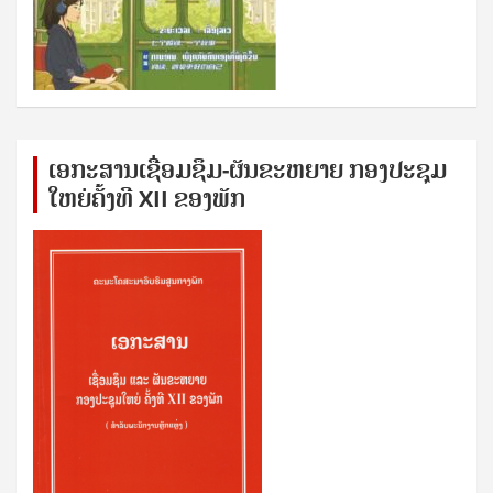
ເອກ​ະ​ສານ​ເຊ​ື່ອມ​ຊ​ຶມ-ຜັນ​ຂະ​ຫ​ຍາຍ ກອງ​ປະ​ຊຸມ​
ໃຫຍ່​ຄັ້ງ​ທີ XII ຂອງ​ພັກ