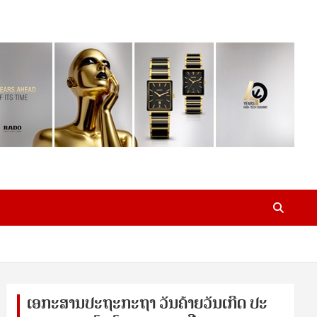
ເອ​ກະ​ສານ​ປະ​ຖະ​ກະ​ຖ​າ ວັນ​ຄ້າຍ​ວັນ​ເກີດ ປ​ະ​