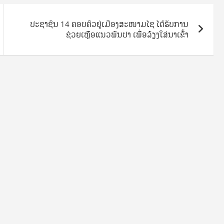
​ປະຊາຊົນ 14 ຄອບຄົວຢູ່ເມືອງສະໜາມໄຊ ໄດ້ຮັບການ
ຊ່ວຍເຫຼືອແນວພັນປາ ເພື່ອລ້ຽງໃສ່ນາເຂົ້າ