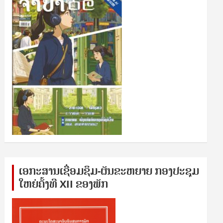
ເອກ​ະ​ສານ​ເຊ​ື່ອມ​ຊ​ຶມ-ຜັນ​ຂະ​ຫ​ຍາຍ ກອງ​ປະ​ຊຸມ​
ໃຫຍ່​ຄັ້ງ​ທີ XII ຂອງ​ພັກ