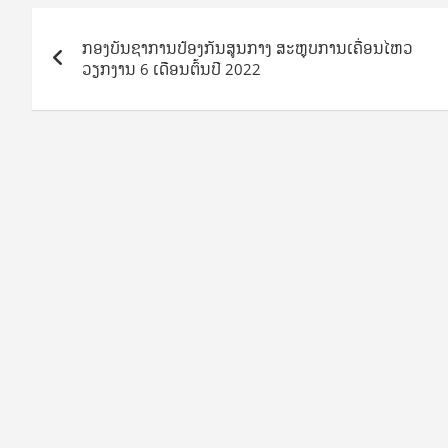
Post
ກອງບັນຊາການປ້ອງກັນສູນກາງ ສະຫຼຸບການເຄື່ອນໄຫວ
navigation
ວຽກງານ 6 ເດືອນຕົ້ນປີ 2022