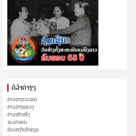
ຄໍລຳຕ່າງໆ
ຂ່າວຕ່າງປະເທດ
ຂ່າວ​ຕ່າງ​ແຂວງ
ຂ່າວໜ້າໜຶ່ງ
ຈະລາຈອນ
ດັບເຫງົາເຊົາຄຽດ