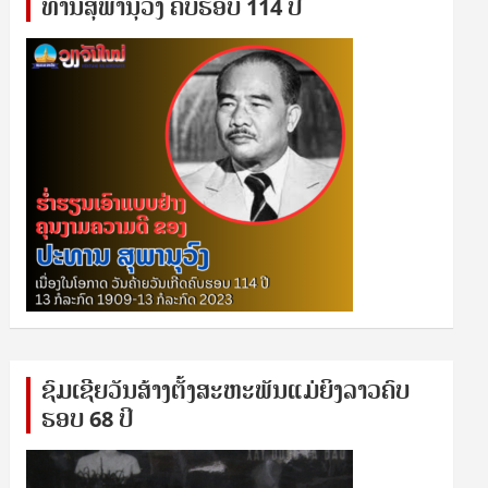
ທານ​ສຸ​ພາ​ນຸ​ວົງ ຄົບ​ຮອບ 114 ປີ
ຊົ​ມ​ເຊີຍ​ວັນ​ສ້າງ​ຕັ້ງ​ສະ​ຫະ​ພັນ​ແມ່​ຍິງ​​ລາວຄົບ​
ຮອບ 68 ປິ