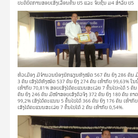
ປະຕິບັດການສອບເສັງເລື່ອນຂັ້ນ ປ5 ແລະ ຈົບຊັ້ນ ມ4 ສໍາລັບ ປ5
ທົ່ວເມືອງ ມີຈໍານວນນ້ອງນັກຮຽນທັງໝົດ 567 ຄົນ ຍິງ 286 ຄົນ ມ
3 ຄົນ ເສັງໄດ້ທັງໝົດ 537 ຄົນ ຍິງ 274 ຄົນ ເທົ່າກັບ 99,63% ໃນນ
ເທົ່າກັບ 70,81% ສອບເສັງໄດ້ຄະແນນສະເລ່ຍ 7 ຂຶ້ນໄປnໄດ້ 5 ຄົນ
ຄົນ ຍິງ 246 ຄົນ ມີໜ້າສອບເສັງຕົວຈິງ 372 ຄົນ ຍິງ 180 ຄົນ ຂາດສອ
99,2% ເສັງໄດ້ຄະແນນ 5 ຂຶ້ນໄປໄດ້ 366 ຄົນ ຍິງ 176 ຄົນ ເທົ່າກັ
ເສັງໄດ້ຄະແນນສະເລ່ຍ 7 ຂຶ້ນໄປໄດ້ 2 ຄົນ ເທົ່າກັບ 0,54%.