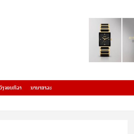
ວົງຈອນກີລາ
ນານາສາລະ