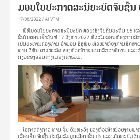
ມອບໃບປະກາດສະນີຍະບັດຈົບຊັ້ນ
17/08/2022
AI VTM
ພິທີມອບໃບປະກາດສະນີຍະບັດ ສອບເສັງຈົບຊັ້ນປະຖົມ ປ5 ແລະ
ຂຶ້ນໃນຕອນເຊົ້າວັນທີ 17 ສິງຫາ 2022 ທີ່ສະໂມສອນຫ້ອງການສ
ເປັນປະທານຂອງທ່ານ ອໍາພອນ ສີສຸພັນ ຫົວໜ້າຫ້ອງການສຶກສາເມືອ
ທ່ານ ສີທົນ ດາວພະສິດ ຮອງຫົວໜ້າພະແນກສຶຶກສາທິການ ແລະ 
ກ່ຽວຂ້ອງອ້ອມຂ້າງເມືອງເຂົ້າຮ່ວມ.
ໂອກາດດັ່ງກ່າວ ທ່ານ ຈັ້ນ ອິນທະວົງ ຮອງຫົວໜ້າໜ່ວຍງານພາກ
ເລື່ອນຂັ້ນ ຈົບຊັ້ນປະຖົມສົມບູນເລື່ອນຂັ້ນ ປ5 ແລະ ມັດທະຍົມ