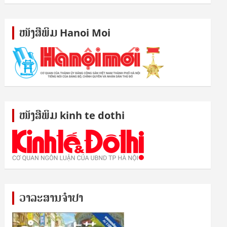
ໜັງ​ສື​ພິມ Hanoi Moi
ໜັງ​ສື​ພິມ kinh te dothi
ວາລະສານຈຳປາ