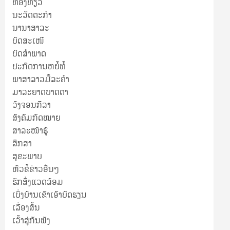
ທ່ອງທ່ຽວ
ນະວັດຕະກໍາ
ນານາສາລະ
ບົດສະເໜີ
ບົດສໍາພາດ
ປະກົດການຫຍໍ້ທໍ້
ພາສາລາວມື້ລະຄຳ
ມາລະຍາດບາດຕາ
ວົງຈອນກີລາ
ສັງຄົມກົດໝາຍ
ສາລະໜ້າຮູ້
ສຶກສາ
ສຸ​ຂະ​ພາບ
ຫົວຂໍ້ຂ່າວອື່ນໆ
ຮັກສິ່ງແວດລ້ອມ
ເບິ່ງບ້ານເຂົາເອົາບົດຮຽນ
ເລື່ອງສັ້ນ
ເວົ້າສູ່ກັນຟັງ