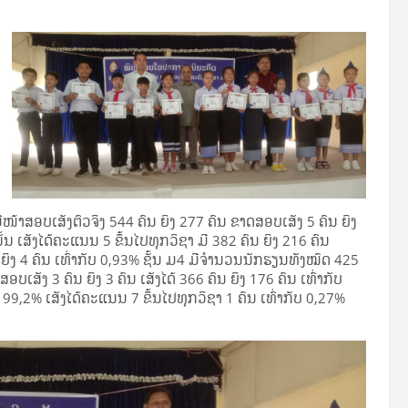
ີໜ້າສອບເສັງຕົວຈິງ 544 ຄົນ ຍິງ 277 ຄົນ ຂາດສອບເສັງ 5 ຄົນ ຍິງ
ັ້ນ ເສັງໄດ້ຄະແນນ 5 ຂຶ້ນໄປທຸກວິຊາ ມີ 382 ຄົນ ຍິງ 216 ຄົນ
 ຍິງ 4 ຄົນ ເທົ່າກັບ 0,93% ຊັ້ນ ມ4 ມີຈໍານວນນັກຮຽນທັງໝົດ 425
ບເສັງ 3 ຄົນ ຍິງ 3 ຄົນ ເສັງໄດ້ 366 ຄົນ ຍິງ 176 ຄົນ ເທົ່າກັບ
ບ 99,2% ເສັງໄດ້ຄະແນນ 7 ຂຶ້ນໄປທຸກວິຊາ 1 ຄົນ ເທົ່າກັບ 0,27%