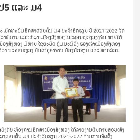
 ປ5 ແລະ ມ4
 ມັດທະຍົມສຶກສາຕອນຕົ້ນ ມ4 ປະຈໍາສົກຮຽນ ປີ 2021-2022 ຈັດ
ຶກສາທິການ ແລະ ກິລາ ເມືອງສັງທອງ ນະຄອນຫຼວງວຽງຈັນ ພາຍໃຕ້
ງສັງທອງ ມີທ່ານ ໄຊຍະບັດ ຊຸ່ມມະນີວົງ ຮອງເຈົ້າເມືອງສັງທອງ
ກິລາ ນະຄອນຫຼວງ ບັນດາຄູອາຈານ ນ້ອງນັກຮຽນ ແລະ ພາກສ່ວນ
ບັງຄັບ ຫ້ອງການສຶກສາເມືອງສັງທອງ ໄດ້ລາຍງານຜົນການສອບເສັງ
ສຶກສາຕອນຕົ້ນ ມ4 ປະຈໍາສົກຮຽນ 2021-2022 ຜ່ານການຈັດຕັ້ງ