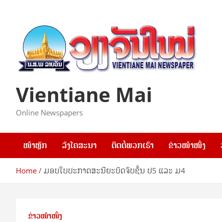
Skip
to
content
Vientiane Mai
Online Newspapers
ໜ້າຫຼັກ
ລົງໂຄສະນາ
ຕິດຕໍ່ພວກເຮົາ
ຂ່າວໜ້າໜຶ່ງ
Home
ມອບໃບປະກາດສະນີຍະບັດຈົບຊັ້ນ ປ5 ແລະ ມ4
ຂ່າວໜ້າໜຶ່ງ