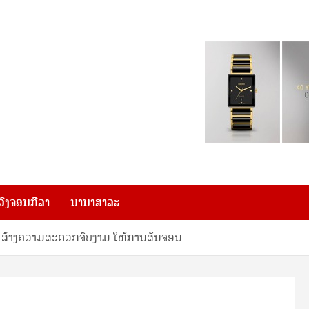
ວົງຈອນກີລາ
ນານາສາລະ
ງ ສ້າງຄວາມສະດວກຈົບງາມ ໃຫ້ການສັນຈອນ