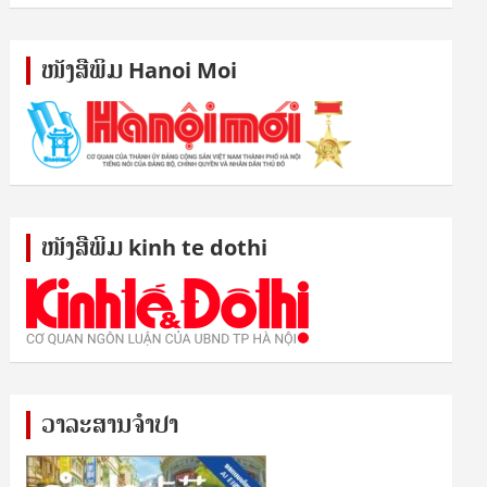
ໜັງ​ສື​ພິມ Hanoi Moi
ໜັງ​ສື​ພິມ kinh te dothi
ວາລະສານຈຳປາ