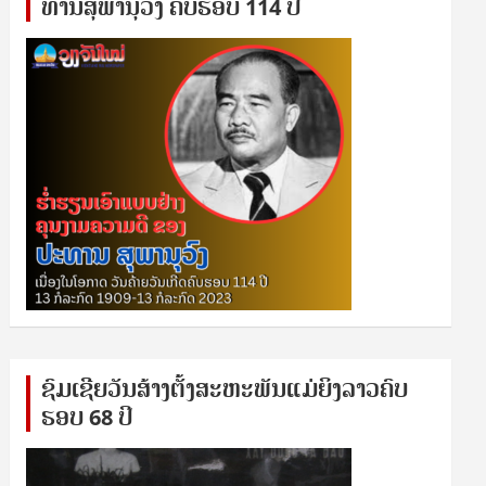
ທານ​ສຸ​ພາ​ນຸ​ວົງ ຄົບ​ຮອບ 114 ປີ
ຊົ​ມ​ເຊີຍ​ວັນ​ສ້າງ​ຕັ້ງ​ສະ​ຫະ​ພັນ​ແມ່​ຍິງ​​ລາວຄົບ​
ຮອບ 68 ປິ