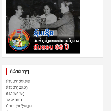
ຄໍລຳຕ່າງໆ
ຂ່າວຕ່າງປະເທດ
ຂ່າວ​ຕ່າງ​ແຂວງ
ຂ່າວໜ້າໜຶ່ງ
ຈະລາຈອນ
ດັບເຫງົາເຊົາຄຽດ