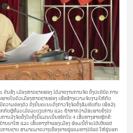
ົນສົ່ງ ເມືອງຫາດຊາຍຟອງ ໄດ້ລາຍງານການຈັດ ຕັ້ງປະຕິບັດ ການ
ພາຍໃນຕົວເມືອງຫາດຊາຍຟອງ ເພື່ອສ້າງຄວາມຈົບງາມໃຫ້ກັບ
ມຄ່ອງຕົວ ດັ່ງນັ້ນຄະນະດັ່ງກ່າວຈື່ງຈັດຕັ້ງສົມທົບກັນ ເພື່ອລົງ
ຶກກັບຜູ້ທີ່ລະເມີດລະບຽບການ ແລະ ຖ້າຫາກວ່າມີສະພາບຍີ່ງໄປ
ນລົງຈັດຕັ້ງໃນຄັ້ງນີ້ແມ່ນເນັ້ນໜັກໃນ 4 ເສັ້ນທາງສາຍຫຼັກຄື:
ງ ບ້ານນາໃຫ ແລະ ເສັ້ນທາງກຳແພງເມືອງ ພ້ອມນີ້ກໍ່ຈະໄດ້ເຜີຍແຜ່
ອບການຊາບ ສາມາດມາດວາງເຄື່ອງຂາຍຢູ່ແຄມທາງໄດ້ແຕ່ ໃຫ້ຢູ່ນອກ