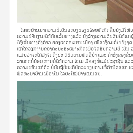
ໄລຍະຜ່ານມາຄວາມບໍ່ເປັນລະບຽບຮຽບຮ້ອຍທີ່ເກີດຂື້ນຍັງມີໃຫ
ຄວາມບໍ່ຈົບງາມໃຫ້ກັບເສັ້ນທາງແລ້ວ ຍັງສ້າງຄວາມສັບສົນໃຫ້ແກ່
ໃຊ້ເສັ້ນທາງດັ່ງກ່າວ ຂອງເທດສະບານເມືອງ ເພື່ອເຊື່ອມຕໍ່ໄປຍັງຈ
ແກ້ໄຂວຽກງານຂອງຄະນະສະເພາະກິດເພື່ອຈັດສັນຄວາມບໍ່ ເປັນ ລະບຽ
ແມ່ນວ່າຈະໄດ້ລົງຈັດຕັ້ງປະ ຕິບັດຕາມທິດຊີ້ນຳ ແລະ ຄຳສັ່ງຂອງຂັ້ນ
ສາເຫດກໍ່ຍ້ອນ ການບໍ່ໃຫ້ຄວາມ ຮ່ວມ ມືຂອງພໍ່ແມ່ປະຊາຊົນ ແລະ
ຄວາມເຫັນແກ່ຕົວ ບໍ່ນັບຖືບໍ່ປະຕິບັດລະບຽບຕາມທີ່ກຳນົດອອກ ແລະ
ພັດທະນາບ້ານເມືອງໃນ ໄລຍະໃໝ່ຢ່າງແນ່ນອນ.