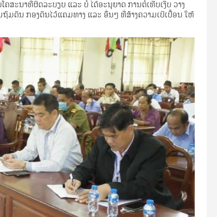
ຄສະນາທີ່ຜິດລະບຽບ ແລະ ບໍ່ ໄດ້ອະນຸຍາດ ການຕໍ່ເທີບເງີບ ວາງ
ົມດິນ ກອງດິນໄວ້ແຄມທາງ ແລະ ອື່ນໆ ທີ່ສ້າງຄວາມເປິເປື້ອນ ໃຫ້