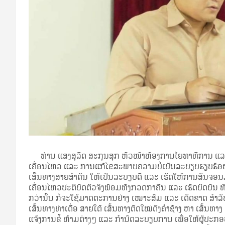
ທ່ານ ແສງສຸລິດ ສະກຸນສຸກ ຫົວໜ້າຫ້ອງການໂຍທາທິການ ແລະ ຂ
ເຄື່ອນໄຫວ ແລະ ການແກ້ໄຂສະພາບຄວາມບໍ່ເປັນລະບຽບຮຽບຮ້ອຍ
ເສັ້ນທາງສາຍສຳຄັນ ໃຫ້ເປັນລະບຽບດີ ແລະ ເຮັດໃຫ້ການສັນຈອນມີຄວາ
ເຄື່ອນໄຫວປະຕິບັດຕົວຈິງພ້ອມທັງກວດກາຄືນ ແລະ ເຮັດບົດບັນ ທ
ກວ່ານັ້ນ ກໍ່ຈະໃຊ້ມາດຕະການຢ່າງ ເໝາະສົມ ແລະ ເດັດຂາດ ສຳລັບກາ
ເສັ້ນທາງທ່າເດື່ອ ສາຍໃຕ້ ເສັ້ນທາງຕັດໃໝ່ດົງຄຳຊ້າງ ຫາ ເສັ້ນທາ
ແຈ້ງການຂໍ້ ຫ້າມຕ່າງໆ ແລະ ກຳນົດລະບຽບການ ເພື່ອໃຫ້ຜູ້ປະກ