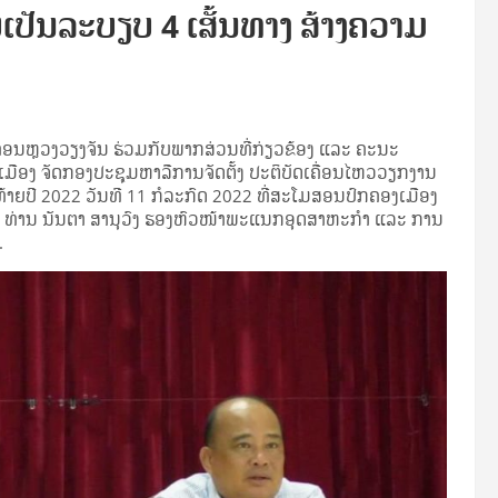
ປັນລະບຽບ 4 ເສັ້ນທາງ ສ້າງຄວາມ
ຫຼວງວຽງຈັນ ຮ່ວມກັບພາກສ່ວນທີ່ກ່ຽວຂ້ອງ ແລະ ຄະນະ
ມືອງ ຈັດກອງປະຊຸມຫາລືການຈັດຕັ້ງ ປະຕິບັດເຄື່ອນໄຫວວຽກງານ
ນທ້າຍປີ 2022 ວັນທີ 11 ກໍລະກົດ 2022 ທີ່ສະໂມສອນປົກຄອງເມືອງ
ຟອງ ທ່ານ ນັນຕາ ສານຸວົງ ຮອງຫົວໜ້າພະແນກອຸດສາຫະກຳ ແລະ ການ
.