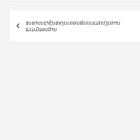
Post
ສະພາປະຊາຊົນສອງນະຄອນພົບປະແລກປ່ຽນການ
navigation
ຮ່ວມມືຮອບດ້ານ