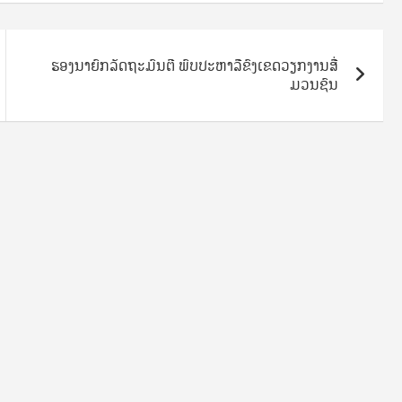
ຮອງນາຍົກລັດຖະມົນຕີ ພົບປະຫາລືຂົງເຂດວຽກງານສື່
ມວນຊົນ