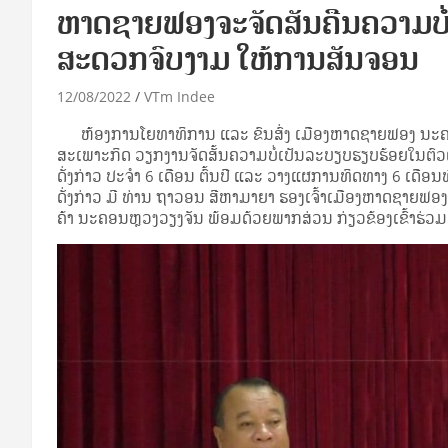
ຫາດຊາຍຟອງຈະຈັດສັນຄືນຄວາມບໍ່ເ
ສະດວກຈົບງາມ ໃຫ້ການສັນຈອນ
12/08/2022
VTm Indee
ຫ້ອງການໂຍທາທິການ ແລະ ຂົນສົ່ງ ເມືອງຫາດຊາຍຟອງ ນະຄອນ
ສະເພາະກິດ ວຽກງານຈັດສັ້ນຄວາມບໍ່ເປັນລະບຽບຮຽບຮ້ອຍໃນຕົວເ
ດັ່ງກ່າວ ປະຈຳ 6 ເດືອນ ຕົ້ນປີ ແລະ ວາງແຜການທິດທາງ 6 ເດືອ
ດັ່ງກ່າວ ມີ ທ່ານ ຖາວອນ ສີຫາມາຍາ ຮອງເຈົ້າເມືອງຫາດຊາຍ
ຄ້າ ນະຄອນຫຼວງວຽງຈັນ ພ້ອມດ້ວຍພາກສ່ວນ ກ່ຽວຂ້ອງເຂົ້າຮ່ວມ