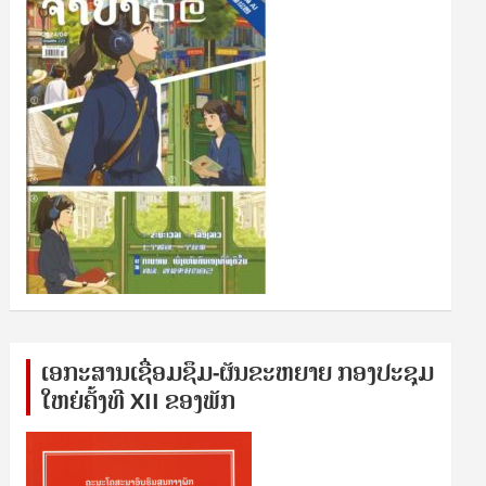
ເອກ​ະ​ສານ​ເຊ​ື່ອມ​ຊ​ຶມ-ຜັນ​ຂະ​ຫ​ຍາຍ ກອງ​ປະ​ຊຸມ​
ໃຫຍ່​ຄັ້ງ​ທີ XII ຂອງ​ພັກ