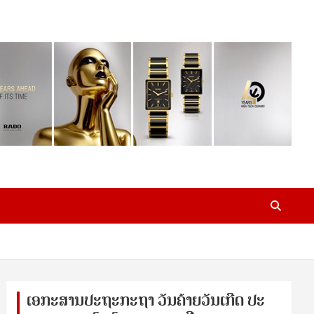
ເອ​ກະ​ສານ​ປະ​ຖະ​ກະ​ຖ​າ ວັນ​ຄ້າຍ​ວັນ​ເກີດ ປ​ະ​