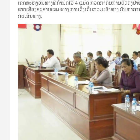
ເຂດສະຫງວນທາງທີ່ກຳນົດໄວ້ 4 ແມັດ ກວດກາຄືນການຕິດຕັ້ງປ້າຍໂ
ຂາຍເຄື່ອງຊະຊາຍແຄມທາງ ການຕັ້ງເຕັ້ນກວມເອົາທາງ ບັນຫາການຖ
ກັບເສັ້ນທາງ.