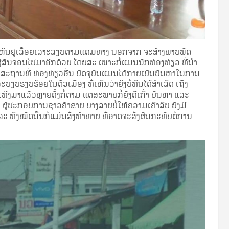
້ເຫັນຢູ່ເລື້ອຍເລາະລຽບຕາມແຄມທາງ ນອກຈາກ ຈະສ້າງພາບພົດ
ຜູ້ສັນຈອນໄປມາອີກດ້ວຍ ໂດຍສະ ເພາະກໍ່ແມ່ນນັກທ່ອງທ່ຽວ ທີ່ນຳ
ຸດ ສະຖານທີ່ ທ່ອງທ່ຽວອື່ນ ປັດຈຸບັນແມ່ນໄດ້ກາຍເປັນບັນຫາໃນການ
ບຮຽບຮ້ອຍໃນຕົວເມືອງ ທີ່ເຫັນວ່າຍັງບໍ່ທັນໄດ້ສຳເລັດ ເຖິງ
ເທີງມາແລ້ວຫຼາຍຄັ້ງກໍ່ຕາມ ແຕ່ສະພາບກໍ່ຍັງຄືເກົ່າ ບັນຫາ ແລະ
 ຜູ້ປະກອບການຊາວຄ້າຂາຍ ບາງລາຍບໍ່ໃຫ້ຄວາມເຄົາລົບ ຍັງມີ
 ທັງໝົດນັ້ນກໍ່ແມ່ນສີ່ງທ້າທາຍ ທີ່ອາດຈະສົ່ງຜົນກະທົບຕໍ່ການ