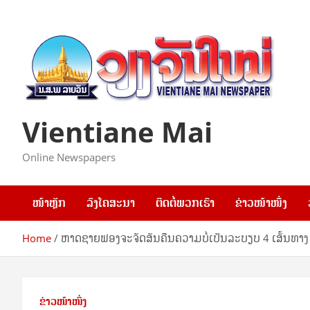
Skip
to
content
Vientiane Mai
Online Newspapers
ໜ້າຫຼັກ
ລົງໂຄສະນາ
ຕິດຕໍ່ພວກເຮົາ
ຂ່າວໜ້າໜຶ່ງ
Home
ຫາດຊາຍຟອງຈະຈັດສັນຄືນຄວາມບໍ່ເປັນລະບຽບ 4 ເສັ້ນທາ
ຂ່າວໜ້າໜຶ່ງ