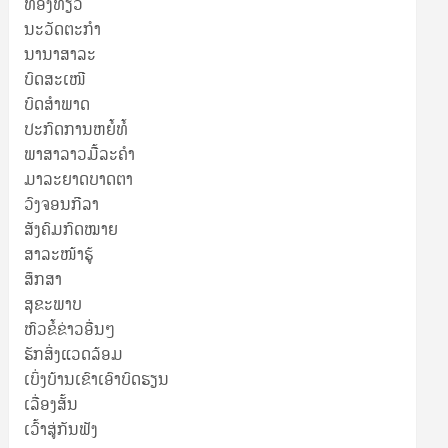
ທ່ອງທ່ຽວ
ນະວັດຕະກໍາ
ນານາສາລະ
ບົດສະເໜີ
ບົດສໍາພາດ
ປະກົດການຫຍໍ້ທໍ້
ພາສາລາວມື້ລະຄຳ
ມາລະຍາດບາດຕາ
ວົງຈອນກີລາ
ສັງຄົມກົດໝາຍ
ສາລະໜ້າຮູ້
ສຶກສາ
ສຸ​ຂະ​ພາບ
ຫົວຂໍ້ຂ່າວອື່ນໆ
ຮັກສິ່ງແວດລ້ອມ
ເບິ່ງບ້ານເຂົາເອົາບົດຮຽນ
ເລື່ອງສັ້ນ
ເວົ້າສູ່ກັນຟັງ