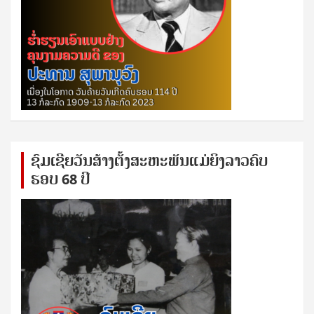
ຊົ​ມ​ເຊີຍ​ວັນ​ສ້າງ​ຕັ້ງ​ສະ​ຫະ​ພັນ​ແມ່​ຍິງ​​ລາວຄົບ​
ຮອບ 68 ປິ