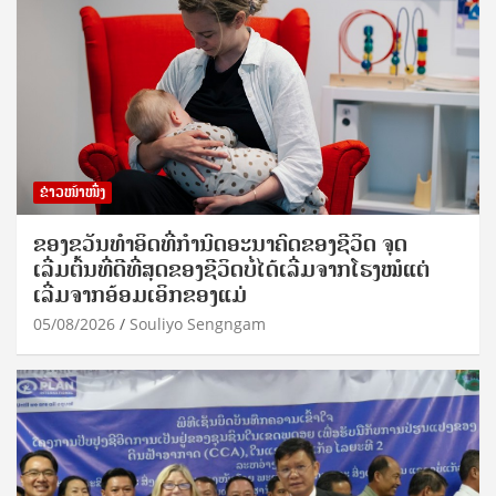
ຂ່າວໜ້າໜຶ່ງ
ຂອງຂວັນທໍາອິດທີ່ກໍານົດອະນາຄົດຂອງຊີວິດ ຈຸດ
ເລີ່ມຕົ້ນທີ່ດີທີ່ສຸດຂອງຊີວິດບໍ່ໄດ້ເລີ່ມຈາກໂຮງໝໍແຕ່
ເລີ່ມຈາກອ້ອມເອິກຂອງແມ່
05/08/2026
Souliyo Sengngam