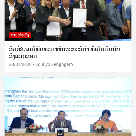
ຂ່າວໜ້າໜຶ່ງ
ສືບຕໍ່ຮ່ວມມືພັດທະນາທັກສະກະສິກຳ ທີ່ເປັນມິດກັບ
ສິ່ງແວດລ້ອມ
28/07/2026
Souliyo Sengngam