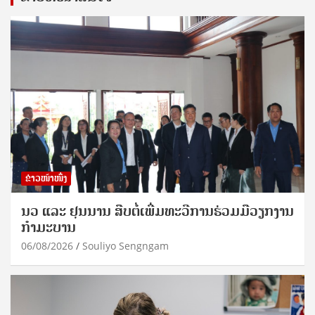
ຂ່າວໜ້າໜຶ່ງ
ນວ ແລະ ຢຸນນານ ສືບຕໍ່ເພີ່ມທະວີການຮ່ວມມືວຽກງານ
ກຳມະບານ
06/08/2026
Souliyo Sengngam