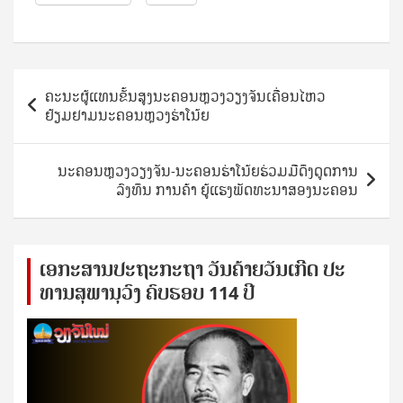
Post
ຄະນະຜູ້ແທນຂັ້ນສູງນະຄອນຫຼວງວຽງຈັນເຄື່ອນໄຫວ
navigation
ຢ້ຽມຢາມນະຄອນຫຼວງຮ່າໂນ້ຍ
ນະຄອນຫຼວງວຽງຈັນ-ນະຄອນຮ່າໂນ້ຍຮ່ວມມືດຶງດູດການ
ລົງທຶນ ການຄ້າ ຍູ້ແຮງພັດທະນາສອງນະຄອນ
ເອ​ກະ​ສານ​ປະ​ຖະ​ກະ​ຖ​າ ວັນ​ຄ້າຍ​ວັນ​ເກີດ ປ​ະ​
ທານ​ສຸ​ພາ​ນຸ​ວົງ ຄົບ​ຮອບ 114 ປີ