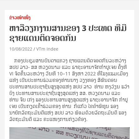
ຂ່າວໜ້າໜຶ່ງ
ຫາລືວຽກງານສານຂອງ 3 ປະເທດ ທີມີ
ຊາຍແດນຕິດຈອດກັນ
10/08/2022
VTm Indee
ກອງປະຊຸມສານບັນດາແຂວງ ຊາຍແດນຕິດຈອດກັນລະຫວ່າງ
ສປປ ລາວ- ສສ ຫວຽດນາມ ແລະ ຣາຊະອານາຈັກກໍາປູເຈຍ ຄັ້ງທີ
VI ຈັດຂຶ້ນລະຫວ່າງ ວັນທີ 10–11 ສິງຫາ 2022 ທີ່ໂຮງແຮມເມືອງ
ແທ໋ງ ເປັນປະທານຮ່ວມຂອງທ່ານນາງ ວຽງທອງ ສີພັນດອນ
ປະທານສານປະຊາຊົນສູງສຸດແຫ່ງ ສປປ ລາວ ທ່ານ ຫງວ໋ຽນ ຮວ໋າ
ບິງ ປະທານສານປະຊາຊົນສູງສຸດແຫ່ງ ສສ. ຫວຽດນາມ ແລະ
ທ່ານ ຈີບ ເກ່ງ ຮອງປະທານສານສູງສຸດແຫ່ງ ຣາຊະອານາຈັກ ກໍາປູ
ເຈຍ ເປັນກຽດເຂົ້າຮ່ວມຂອງ ທ່ານ ກິແກ້ວ ໄຂຄໍາພິທູນ ຮອງ
ນາຍົກລັດຖະມົນຕີແຫ່ງ ສປປ ລາວ ພ້ອມດ້ວຍລັດຖະມົນຕີ ຮອງ
ລັດຖະມົນຕີ ແລະ ຂະແໜງການກ່ຽວຂ້ອງ.