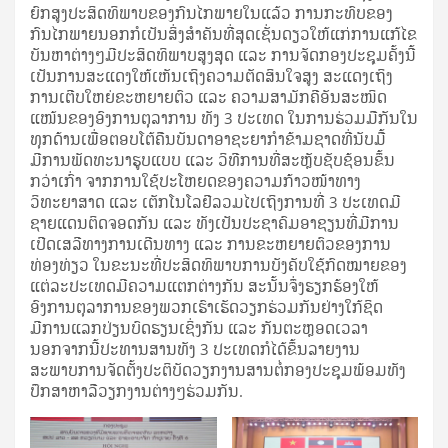
ຍົກສູງປະສິດທິພາບຂອງກົນໄກພາຍໃນແລ້ວ ການກະທົບຂອງ
ກົນໄກພາຍນອກກໍເປັນສິ່ງສຳຄັນທີ່ສຸດເຊັ່ນດຽວໃຫ້ແກ່ການແກ້ໄຂ
ບັນຫາຕ່າງໆມີປະສິດທິພາບສູງສຸດ ແລະ ການຈັດກອງປະຊຸມຄັ້ງນີ້
ເປັນການສະແດງໃຫ້ເຫັນເຖິງຄວາມຕັດສິນໃຈສູງ ສະແດງເຖິງ
ການເຕີບໃຫຍ່ຂະຫຍາຍຕົວ ແລະ ຄວາມສາມັກຄີອັນສະໜິດ
ແໜ້ນຂອງອົງການຕຸລາການ ທັງ 3 ປະເທດ ໃນການຮ່ວມມືກັນໃນ
ທຸກດ້ານເພື່ອຕອບໂຕ້ຄືນບັນດາອາຊະຍາກຳຂ້າມຊາດທີ່ນັບມື້
ມີການພັດທະນາຮູບແບບ ແລະ ວິທີການທີ່ສະຫຼັບຊັບຊ້ອນຂຶ້ນ
ກວ່າເກົ່າ ຈາກການໃຊ້ປະໂຫຍດຂອງຄວາມກ້າວໜ້າທາງ
ວິທະຍາສາດ ແລະ ເຕັກໂນໂລຢີລວມໄປເຖິງການທີ່ 3 ປະເທດມີ
ຊາຍແດນຕິດຈອດກັນ ແລະ ທັງເປັນປະຊາຄົມອາຊຽນທີ່ມີການ
ເປີດເສລີທາງການເດີນທາງ ແລະ ການຂະຫຍາຍຕົວຂອງການ
ທ່ອງທ່ຽວ ໃນຂະນະທີ່ປະສິດທິພາບການບັງຄັບໃຊ້ກົດໝາຍຂອງ
ແຕ່ລະປະເທດມີຄວາມແຕກຕ່າງກັນ ສະນັ້ນຈຶ່ງຮຽກຮ້ອງໃຫ້
ອົງການຕຸລາການຂອງພວກເຮົາເຮັດວຽກຮ່ວມກັນຢ່າງໃກ້ຊິດ
ມີການແລກປ່ຽນບົດຮຽນເຊິ່ງກັນ ແລະ ກັນຕະຫຼອດເວລາ
ນອກຈາກນີ້ປະທານສານທັງ 3 ປະເທດກໍໄດ້ຂຶ້ນລາຍງານ
ສະພາບການຈັດຕັ້ງປະຕິບັດວຽກງານສານຕໍ່ກອງປະຊຸມພ້ອມທັງ
ປຶກສາຫາລືວຽກງານຕ່າງໆຮ່ວມກັນ.