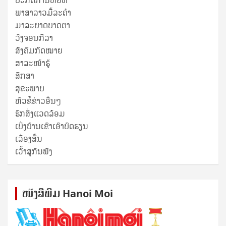
ພາສາລາວມື້ລະຄຳ
ມາລະຍາດບາດຕາ
ວົງຈອນກີລາ
ສັງຄົມກົດໝາຍ
ສາລະໜ້າຮູ້
ສຶກສາ
ສຸ​ຂະ​ພາບ
ຫົວຂໍ້ຂ່າວອື່ນໆ
ຮັກສິ່ງແວດລ້ອມ
ເບິ່ງບ້ານເຂົາເອົາບົດຮຽນ
ເລື່ອງສັ້ນ
ເວົ້າສູ່ກັນຟັງ
ໜັງ​ສື​ພິມ Hanoi Moi