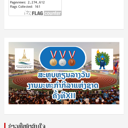
ຂ່າວທີ່ໜ້າສົນໃຈ