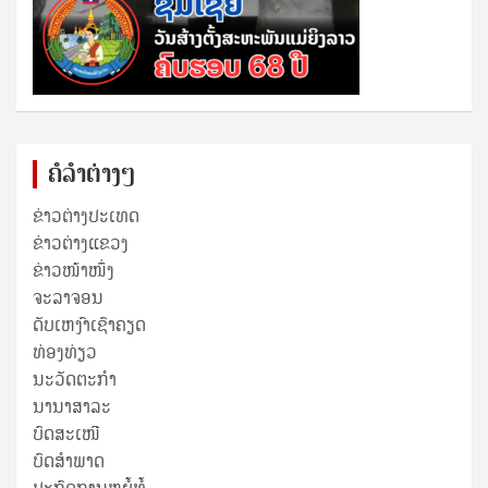
ຄໍລຳຕ່າງໆ
ຂ່າວຕ່າງປະເທດ
ຂ່າວ​ຕ່າງ​ແຂວງ
ຂ່າວໜ້າໜຶ່ງ
ຈະລາຈອນ
ດັບເຫງົາເຊົາຄຽດ
ທ່ອງທ່ຽວ
ນະວັດຕະກໍາ
ນານາສາລະ
ບົດສະເໜີ
ບົດສໍາພາດ
ປະກົດການຫຍໍ້ທໍ້