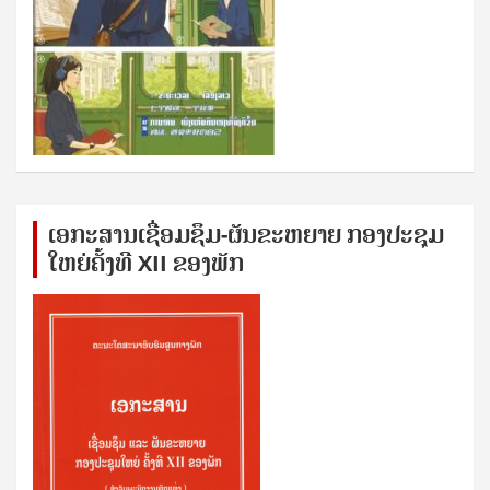
ເອກ​ະ​ສານ​ເຊ​ື່ອມ​ຊ​ຶມ-ຜັນ​ຂະ​ຫ​ຍາຍ ກອງ​ປະ​ຊຸມ​
ໃຫຍ່​ຄັ້ງ​ທີ XII ຂອງ​ພັກ