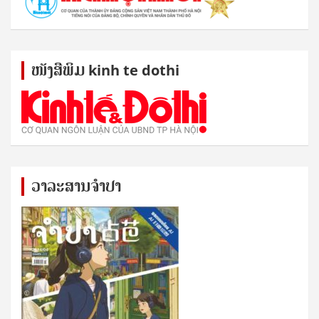
ໜັງ​ສື​ພິມ kinh te dothi
ວາລະສານຈຳປາ