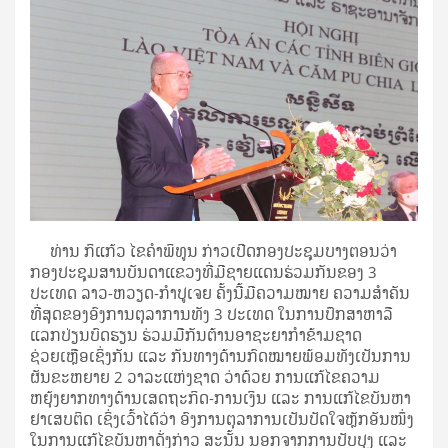
ທ່ານ ກິແກ້ວ ໄຂຄຳພິທູນ ກ່າວເປີດກອງປະຊຸມບາງຕອນວ່າ
ກອງປະຊຸມສານບັນດາແຂວງທີ່ມີຊາຍແດນຮ່ວມກັນຂອງ 3
ປະເທດ ລາວ-ຫວຽດ-ກຳປູເຈຍ ຄັ້ງນີ້ມີຄວາມໝາຍ ຄວາມສຳຄັນ
ທີ່ສຸດຂອງອົງການຕຸລາການທັງ 3 ປະເທດ ໃນການປຶກສາຫາລື
ແລກປ່ຽນບົດຮຽນ ຮ່ວມມືກັນຕ້ານອາຊະຍາກຳຂ້າມຊາດ
ຊ່ວຍເຫຼືອເຊິ່ງກັນ ແລະ ກັນທາງດ້ານກົດໝາຍພ້ອມທັງເປັນການ
ຜັນຂະຫຍາຍ 2 ວາລະແຫ່ງຊາດ ວ່າດ້ວຍ ການແກ້ໄຂຄວາມ
ຫຍຸ້ງຍາກທາງດ້ານເສດຖະກິດ-ການເງິນ ແລະ ການແກ້ໄຂບັນຫາ
ຢາເສບຕິດ ເຊິ່ງເວົ້າໄດ້ວ່າ ອົງການຕຸລາການເປັນປັດໃຈຫຼັກອັນໜຶ່ງ
ໃນການແກ້ໄຂບັນຫາດັ່ງກ່າວ ສະນັ້ນ ນອກຈາກການປັບປຸງ ແລະ