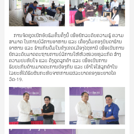
ການຈັດຊຸດເຝິກອົບຮົມຂຶ້ນຄັ້ງນີ້ ເພື່ອຍົກລະດັບຄວາມຮູ້ ຄວາມ
ສາມາດ ໃນການບໍລິການອາຫານ ແລະ ເຄື່ອງດື່ມຂອງບັນດາຮ້ານ
ອາຫານ ແລະ ຮ້ານກິນດື່ມໃນຂົງເຂດເມືອງໄຊທານີ ເພື່ອເປັນການ
ຍົກລະດັບມາດຕະຖານການບໍລິການໃຫ້ຫົວໜ່ວຍທຸລະກິດ ສ້າງ
ຄວາມປະທັບໃຈ ແລະ ດຶງດູດລູກຄ້າ ແລະ ເພື່ອເປັນການ
ຮັບປະກັນດ້ານມາດຕະການປ້ອງກັນ ແລະ ເອົາໃຈໃສ່ລູກຄ້າໃນ
ໄລຍະທີ່ໄດ້ຮັບຜົນກະທົບຈາກການແຜ່ລະບາດຂອງພະຍາດໂຄ
ວິດ-19.