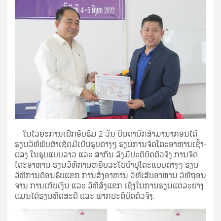
ໃນໄລຍະການເຝິກອົບຮົມ 2 ວັນ ບັນດານັກສຳມານາກອນໄດ້
ຮຽນວິທີພັບຜ້າເຊັດມືເປັນຮູບຕ່າງໆ ຮຽນການຈັດໂຕະອາຫານເຊົ້າ-
ແລງ ໃນຮູບແບບລາວ ແລະ ສາກົນ ລົງມືປະຕິບັດຕົວຈິງ ການຈັດ
ໂຕະອາຫານ ຮຽນວິທີການຫຍິບລະໃບຜ້າປູໂຕະແບບຕ່າງໆ ຮຽນ
ວິທີການຕ້ອນຮັບແຂກ ການສັ່ງອາຫານ ວິທີເສີບອາຫານ ວິທີຖອນ
ຈານ ການເກັບເງິນ ແລະ ວິທີສົ່ງແຂກ ເຊິ່ງໃນການຮຽນແຕ່ລະຢ່າງ
ແມ່ນໄດ້ຮຽນທິດສະດີ ແລະ ພາກປະຕິບັດຕົວຈິງ.