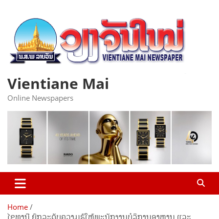
Skip
to
content
Vientiane Mai
Online Newspapers
Home
ໄຊທານີ ຍົກລະດັບຄວາມຮູ້ໃຫ້ພະນັກງານບໍລິການອາຫານ ແລະ