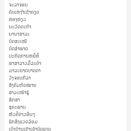
ຈະລາຈອນ
ດັບເຫງົາເຊົາຄຽດ
ທ່ອງທ່ຽວ
ນະວັດຕະກໍາ
ນານາສາລະ
ບົດສະເໜີ
ບົດສໍາພາດ
ປະກົດການຫຍໍ້ທໍ້
ພາສາລາວມື້ລະຄຳ
ມາລະຍາດບາດຕາ
ວົງຈອນກີລາ
ສັງຄົມກົດໝາຍ
ສາລະໜ້າຮູ້
ສຶກສາ
ສຸ​ຂະ​ພາບ
ຫົວຂໍ້ຂ່າວອື່ນໆ
ຮັກສິ່ງແວດລ້ອມ
ເບິ່ງບ້ານເຂົາເອົາບົດຮຽນ