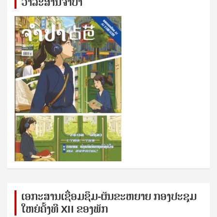
ວາລະສານຈຳປາ
ເອກ​ະ​ສານ​ເຊ​ື່ອມ​ຊ​ຶມ-ຜັນ​ຂະ​ຫ​ຍາຍ ກອງ​ປະ​ຊຸມ​
ໃຫຍ່​ຄັ້ງ​ທີ XII ຂອງ​ພັກ