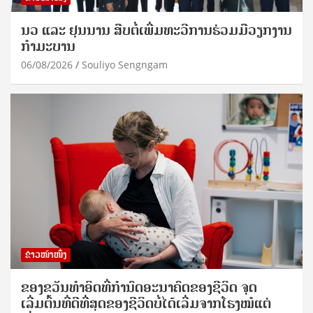
ນວ ແລະ ຢຸນນານ ສືບຕໍ່ເພີ່ມທະວີການຮ່ວມມືວຽກງານ
ກຳມະບານ
06/08/2026
Souliyo Sengngam
ຂ່າວໜ້າໜຶ່ງ
ຂອງຂວັນທໍາອິດທີ່ກໍານົດອະນາຄົດຂອງຊີວິດ ຈຸດ
ເລີ່ມຕົ້ນທີ່ດີທີ່ສຸດຂອງຊີວິດບໍ່ໄດ້ເລີ່ມຈາກໂຮງໝໍແຕ່