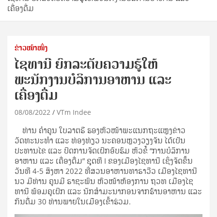
ເຄື່ອງດື່ມ
ຂ່າວໜ້າໜຶ່ງ
ໄຊທານີ ຍົກລະດັບຄວາມຮູ້ໃຫ້
ພະນັກງານບໍລິການອາຫານ ແລະ
ເຄື່ອງດື່ມ
08/08/2022
VTm Indee
ທ່ານ ຄຳຄູນ ໃບລາຕຣີ ຮອງຫົວໜ້າພະແນກຖະແຫຼງຂ່າວ
ວັດທະນະທຳ ແລະ ທ່ອງທ່ຽວ ນະຄອນຫຼວງວຽງຈັນ ໄດ້ເປັນ
ປະທານໄຂ ແລະ ປິດການຈັດເຝິກອົບຮົມ ຫົວຂໍ້ “ການບໍລິການ
ອາຫານ ແລະ ເຄື່ອງດື່ມ” ຊຸດທີ I ຂອງເມືອງໄຊທານີ ເຊິ່ງຈັດຂຶ້ນ
ວັນທີ 4-5 ສິງຫາ 2022 ທີ່ສວນອາຫານທາຣາວີວ ເມືອງໄຊທານີ
ນວ ມີທ່ານ ຄູນມີ ຣາຊະພົນ ຫົວໜ້າຫ້ອງການ ຖວທ ເມືອງໄຊ
ທານີ ພ້ອມຄູເຝິກ ແລະ ນັກສຳມະນາກອນຈາກຮ້ານອາຫານ ແລະ
ກິນດື່ມ 30 ທ່ານພາຍໃນເມືອງເຂົ້າຮ່ວມ.