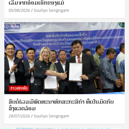
ເລີ່ມຈາກອ້ອມເອິກຂອງແມ່
05/08/2026
Souliyo Sengngam
ຂ່າວໜ້າໜຶ່ງ
ສືບຕໍ່ຮ່ວມມືພັດທະນາທັກສະກະສິກຳ ທີ່ເປັນມິດກັບ
ສິ່ງແວດລ້ອມ
28/07/2026
Souliyo Sengngam