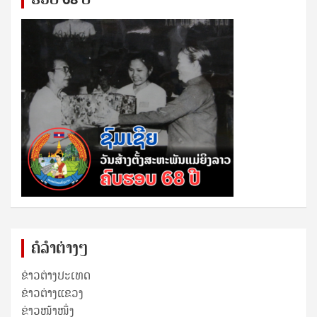
ຄໍລຳຕ່າງໆ
ຂ່າວຕ່າງປະເທດ
ຂ່າວ​ຕ່າງ​ແຂວງ
ຂ່າວໜ້າໜຶ່ງ