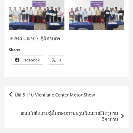
# ຂ່າວ – ພາບ : ຊິລິການດາ
Share:
Facebook
X
Post
ປີທີ 5 ງານ Vientiane Center Motor Show
navigation
ທສວ ໃຫ້ຄວາມຮູ້ຂັ້ນຕອນການຂຽນບົດສະເໜີໂຄງການ
ວິຊາການ