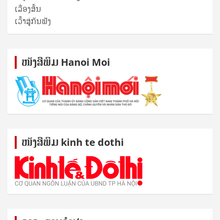
ເລື່ອງສັ້ນ
ເວົ້າສູ່ກັນຟັງ
ໜັງ​ສື​ພິມ Hanoi Moi
ໜັງ​ສື​ພິມ kinh te dothi