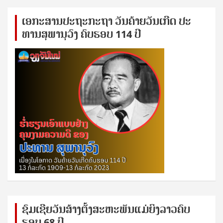
ເອ​ກະ​ສານ​ປະ​ຖະ​ກະ​ຖ​າ ວັນ​ຄ້າຍ​ວັນ​ເກີດ ປ​ະ​
ທານ​ສຸ​ພາ​ນຸ​ວົງ ຄົບ​ຮອບ 114 ປີ
ຊົ​ມ​ເຊີຍ​ວັນ​ສ້າງ​ຕັ້ງ​ສະ​ຫະ​ພັນ​ແມ່​ຍິງ​​ລາວຄົບ​
ຮອບ 68 ປິ