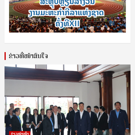
ຂ່າວທີ່ໜ້າສົນໃຈ
ຂ່າວໜ້າໜຶ່ງ