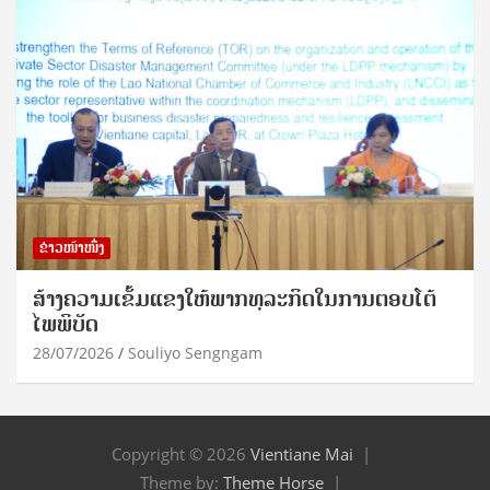
ຂ່າວໜ້າໜຶ່ງ
ສ້າງຄວາມເຂັ້ມແຂງໃຫ້ພາກທຸລະກິດໃນການຕອບໂຕ້
ໄພພິບັດ
28/07/2026
Souliyo Sengngam
Copyright © 2026
Vientiane Mai
Theme by:
Theme Horse