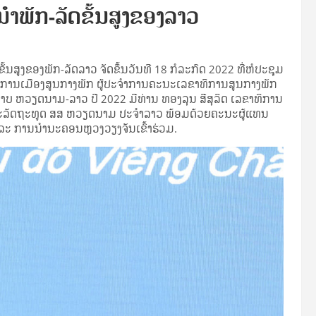
າພັກ-ລັດຂັ້ນສູງຂອງລາວ
ສູງຂອງພັກ-ລັດລາວ ຈັດຂຶ້ນວັນທີ 18 ກໍລະກົດ 2022 ທີ່ຫໍປະຊຸມ
ົມການເມືອງສູນກາງພັກ ຜູ້ປະຈໍາການຄະນະເລຂາທິການສູນກາງພັກ
າບ ຫວຽດນາມ-ລາວ ປີ 2022 ມີທ່ານ ທອງລຸນ ສີສຸລິດ ເລຂາທິການ
ະລັດຖະທູດ ສສ ຫວຽດນາມ ປະຈໍາລາວ ພ້ອມດ້ວຍຄະນະຜູ້ແທນ
ະ ການນໍານະຄອນຫຼວງວຽງຈັນເຂົ້າຮ່ວມ.