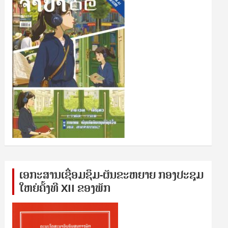
ເອກ​ະ​ສານ​ເຊ​ື່ອມ​ຊ​ຶມ-ຜັນ​ຂະ​ຫ​ຍາຍ ກອງ​ປະ​ຊຸມ​
ໃຫຍ່​ຄັ້ງ​ທີ XII ຂອງ​ພັກ