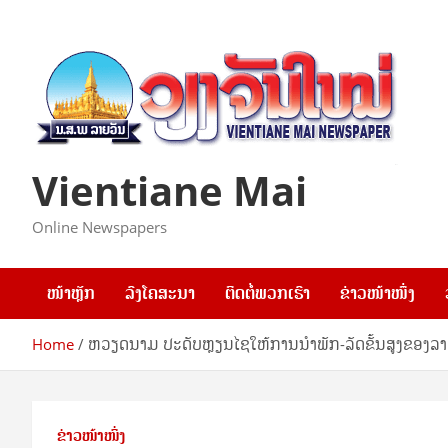
Skip
to
content
Vientiane Mai
Online Newspapers
ໜ້າຫຼັກ
ລົງໂຄສະນາ
ຕິດຕໍ່ພວກເຮົາ
ຂ່າວໜ້າໜຶ່ງ
Home
ຫວຽດນາມ ປະດັບຫຼຽນໄຊໃຫ້ການນໍາພັກ-ລັດຂັ້ນສູງຂອງລ
ຂ່າວໜ້າໜຶ່ງ