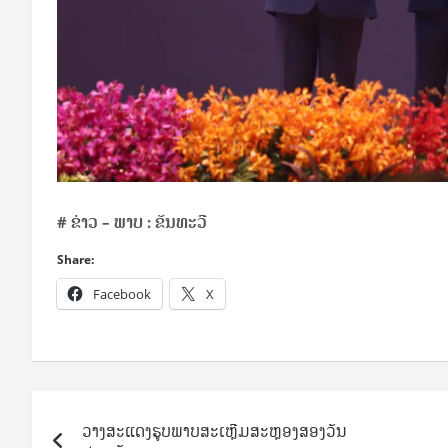
#
ຂ່າວ – ພາບ : ຂັນທະວີ
Share:
Facebook
X
Post
ວາງສະແດງຮູບພາບສະເຫຼີມສະຫຼອງສອງວັນ