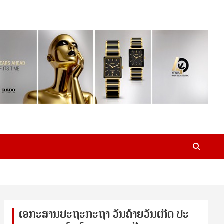
ເອ​ກະ​ສານ​ປະ​ຖະ​ກະ​ຖ​າ ວັນ​ຄ້າຍ​ວັນ​ເກີດ ປ​ະ​