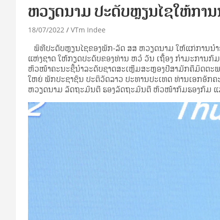
ຫວຽດນາມ ປະດັບຫຼຽນໄຊໃຫ້ການນໍ
18/07/2022
VTm Indee
ພິທີປະດັບຫຼຽນໄຊຂອງພັກ-ລັດ ສສ ຫວຽດນາມ ໃຫ້ແກ່ການນໍາຂັ້ນ
ແຫ່ງຊາດ ໃຫ້ກຽດປະດັບຂອງທ່ານ ຫວໍ ວັນ ເຖື້ອງ ກໍາມະການກ
ຫົວໜ້າຄະນະຊີ້ນໍາລະດັບຊາດສະເຫຼີມສະຫຼອງປີສາມັກຄີມິດຕະພ
ໃຫຍ່ ພັກປະຊາຊົນ ປະຕິວັດລາວ ປະທານປະເທດ ທ່ານເອກອັກຄ
ຫວຽດນາມ ລັດຖະມົນຕີ ຮອງລັດຖະມົນຕີ ຫົວໜ້າກົມຮອງກົມ ແລ