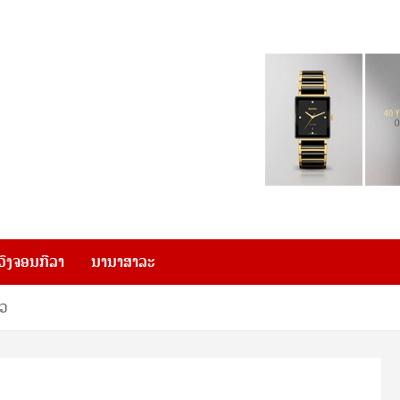
ວົງຈອນກີລາ
ນານາສາລະ
າວ