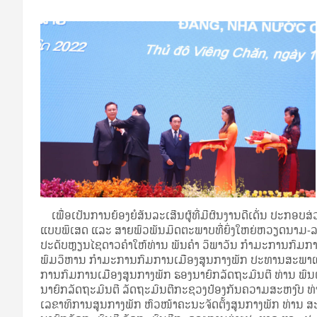
ເພື່ອເປັນການຍ້ອງຍໍສັນລະເສີນຜູ້ທີ່ມີຜົນງານດີເດັ່ນ ປະກອບ
ແບບພິເສດ ແລະ ສາຍພົວພັນມິດຕະພາບທີ່ຍິ່ງໃຫຍ່ຫວຽດນາມ-ລ
ປະດັບຫຼຽນໄຊດາວຄໍາໃຫ້ທ່ານ ພັນຄໍາ ວິພາວັນ ກໍາມະການກົມກ
ພົມວິຫານ ກໍາມະການກົມການເມືອງສູນກາງພັກ ປະທານສະພາແຫ່ງຊ
ການກົມການເມືອງສູນກາງພັກ ຮອງນາຍົກລັດຖະມົນຕີ ທ່ານ ພົນເ
ນາຍົກລັດຖະມົນຕີ ລັດຖະມົນຕີກະຊວງປ້ອງກັນຄວາມສະຫງົບ ທ
ເລຂາທິການສູນກາງພັກ ຫົວໜ້າຄະນະຈັດຕັ້ງສູນກາງພັກ ທ່ານ 