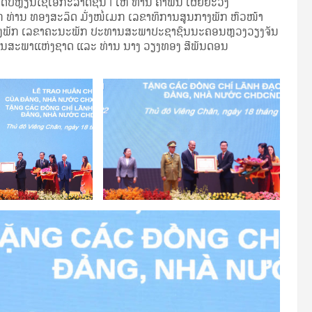
ຫຼຽນໄຊເອກະລາດຊັ້ນ I ໃຫ້ ທ່ານ ຄໍາພັນ ເຜີຍຍະວົງ
ທ່ານ ທອງສະລິດ ມັ່ງໜໍ່ເມກ ເລຂາທິການສູນກາງພັກ ຫົວໜ້າ
ນກາງພັກ ເລຂາຄະນະພັກ ປະທານສະພາປະຊາຊົນນະຄອນຫຼວງວຽງຈັນ
ານສະພາແຫ່ງຊາດ ແລະ ທ່ານ ນາງ ວຽງທອງ ສີພັນດອນ