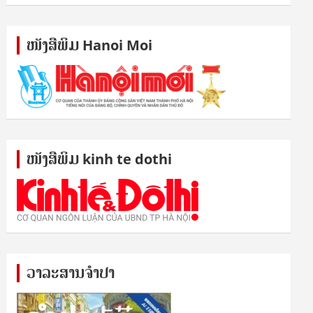
ໜັງ​ສື​ພິມ Hanoi Moi
ໜັງ​ສື​ພິມ kinh te dothi
ວາລະສານຈຳປາ