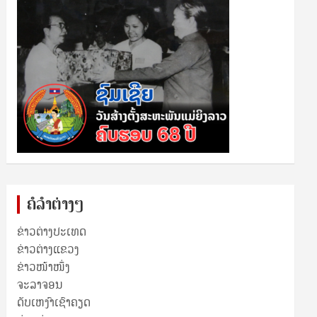
ຄໍລຳຕ່າງໆ
ຂ່າວຕ່າງປະເທດ
ຂ່າວ​ຕ່າງ​ແຂວງ
ຂ່າວໜ້າໜຶ່ງ
ຈະລາຈອນ
ດັບເຫງົາເຊົາຄຽດ