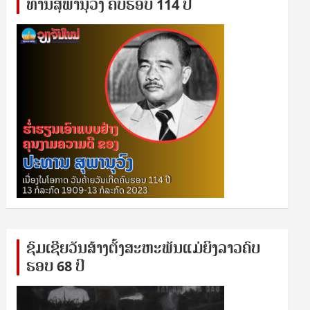
ທານ​ສຸ​ພາ​ນຸ​ວົງ ຄົບ​ຮອບ 114 ປີ
ຊົ​ມ​ເຊີຍ​ວັນ​ສ້າງ​ຕັ້ງ​ສະ​ຫະ​ພັນ​ແມ່​ຍິງ​​ລາວຄົບ​
ຮອບ 68 ປິ