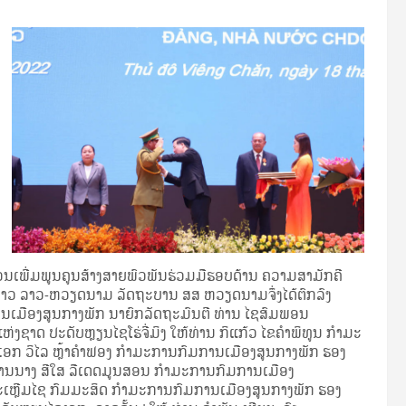
ສ່ວນເພີ່ມພູນຄູນສ້າງສາຍພົວພັນຮ່ວມມືຮອບດ້ານ ຄວາມສາມັກຄີ
າວ ລາວ-ຫວຽດນາມ ລັດຖະບານ ສສ ຫວຽດນາມຈຶ່ງໄດ້ຕົກລົງ
ານເມືອງສູນກາງພັກ ນາຍົກລັດຖະມົນຕີ ທ່ານ ໄຊສົມພອນ
າດ ປະດັບຫຼຽນໄຊໂຮ່ຈີ່ມິງ ໃຫ້ທ່ານ ກິແກ້ວ ໄຂຄໍາພິທູນ ກໍາມະ
ອກ ວິໄລ ຫຼ້າຄໍາຟອງ ກໍາມະການກົມການເມືອງສູນກາງພັກ ຮອງ
່ານນາງ ສີໃສ ລືເດດມູນສອນ ກໍາມະການກົມການເມືອງ
ສະເຫຼີມໄຊ ກົມມະສິດ ກໍາມະການກົມການເມືອງສູນກາງພັກ ຮອງ