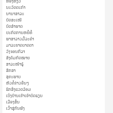
ທ່ອງທ່ຽວ
ນະວັດຕະກໍາ
ນານາສາລະ
ບົດສະເໜີ
ບົດສໍາພາດ
ປະກົດການຫຍໍ້ທໍ້
ພາສາລາວມື້ລະຄຳ
ມາລະຍາດບາດຕາ
ວົງຈອນກີລາ
ສັງຄົມກົດໝາຍ
ສາລະໜ້າຮູ້
ສຶກສາ
ສຸ​ຂະ​ພາບ
ຫົວຂໍ້ຂ່າວອື່ນໆ
ຮັກສິ່ງແວດລ້ອມ
ເບິ່ງບ້ານເຂົາເອົາບົດຮຽນ
ເລື່ອງສັ້ນ
ເວົ້າສູ່ກັນຟັງ