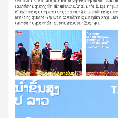
ນາຍົກລັດຖະມົນຕີ ລັດຖະມົນຕີກະຊວງການຕ່າງປະເທດ ແລະ ປະດັບ
ເລຂາທິການສູນກາງພັກ ຫົວໜ້າຄະນະໂຄສະນາອົບຮົມສູນກາງພັກ 
ຫ້ອງວ່າການສູນກາງ ທ່ານ ອານຸພາບ ຕຸນາລົມ ເລຂາທິການສູ
ທ່ານ ນາງ ສູນທອນ ໄຊຍະຈັກ ເລຂາທິການສູນກາງພັກ ຮອງປະທ
ເລຂາທິການສູນກາງພັກ ປະທານສານປະຊາຊົນສູງສຸດ.