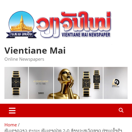
Skip
to
content
Vientiane Mai
Online Newspapers
Home
ທີມຊາດລາວ ຊະນະ ທີມຊາດໄທ 2-0 ສ້າງປະຫວັດສາດ ຜ່ານເຂົ້າຊີງ