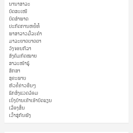
ນານາສາລະ
ບົດສະເໜີ
ບົດສໍາພາດ
ປະກົດການຫຍໍ້ທໍ້
ພາສາລາວມື້ລະຄຳ
ມາລະຍາດບາດຕາ
ວົງຈອນກີລາ
ສັງຄົມກົດໝາຍ
ສາລະໜ້າຮູ້
ສຶກສາ
ສຸ​ຂະ​ພາບ
ຫົວຂໍ້ຂ່າວອື່ນໆ
ຮັກສິ່ງແວດລ້ອມ
ເບິ່ງບ້ານເຂົາເອົາບົດຮຽນ
ເລື່ອງສັ້ນ
ເວົ້າສູ່ກັນຟັງ