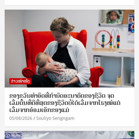
ຂ່າວໜ້າໜຶ່ງ
ຂອງຂວັນທໍາອິດທີ່ກໍານົດອະນາຄົດຂອງຊີວິດ ຈຸດ
ເລີ່ມຕົ້ນທີ່ດີທີ່ສຸດຂອງຊີວິດບໍ່ໄດ້ເລີ່ມຈາກໂຮງໝໍແຕ່
ເລີ່ມຈາກອ້ອມເອິກຂອງແມ່
05/08/2026
Souliyo Sengngam