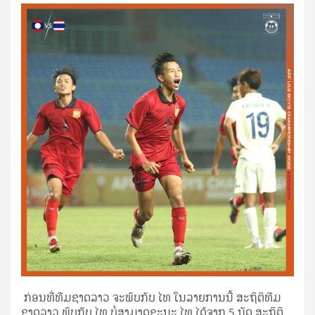
ກ່ອນທີ່ທີມຊາດລາວ ຈະພົບກັບ ໄທ ໃນລາຍການນີ້ ສະຖິຕິທີມ
ຊາດລາວ ພົບກັບ ໄທ ບໍ່ສາມາດຊະນະ ໄທ ໄດ້ຈາກ 5 ນັດ ສະຖິຕິ