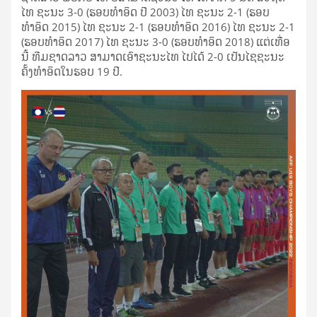
ໄທ ຊະນະ 3-0 (ຮອບທຳອິດ ປີ 2003) ໄທ ຊະນະ 2-1 (ຮອບ
ທຳອິດ 2015) ໄທ ຊະນະ 2-1 (ຮອບທຳອິດ 2016) ໄທ ຊະນະ 2-1
(ຮອບທຳອິດ 2017) ໄທ ຊະນະ 3-0 (ຮອບທຳອິດ 2018) ແຕ່ເທື່ອ
ນີ້ ທີມຊາດລາວ ສາມາດເອົາຊະນະໄທ ໄປໄດ້ 2-0 ເປັນໄຊຊະນະ
ຄັ້ງທຳອິດໃນຮອບ 19 ປີ.