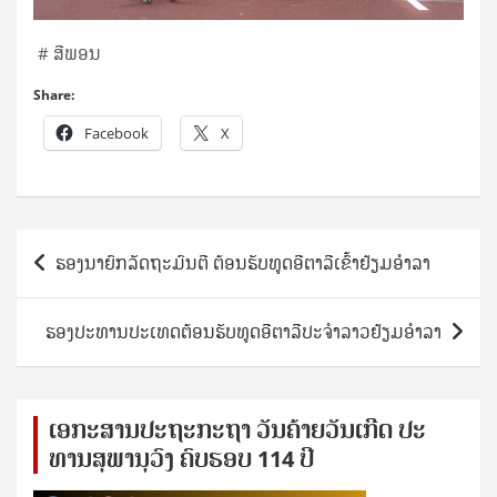
# ສີພອນ
Share:
Facebook
X
Post
ຮອງນາຍົກລັດຖະມົນຕີ ຕ້ອນຮັບທູດອີຕາລີເຂົ້າຢ້ຽມອຳລາ
navigation
ຮອງປະທານປະເທດຕ້ອນຮັບທູດອີຕາລີປະຈຳລາວຢ້ຽມອຳລາ
ເອ​ກະ​ສານ​ປະ​ຖະ​ກະ​ຖ​າ ວັນ​ຄ້າຍ​ວັນ​ເກີດ ປ​ະ​
ທານ​ສຸ​ພາ​ນຸ​ວົງ ຄົບ​ຮອບ 114 ປີ