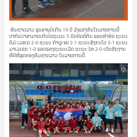
ທີມຊາດລາວ ຮຸ່ນອາຍຸບໍ່ເກີນ 19 ປີ ລົງແຂ່ງຂັນໃນລາຍການນີ້
ປາກົດວ່າສາມາດເກັບໄຊຊະນະ 5 ນັດຕິດຕໍ່ກັນ ຮອບທຳອິດ ຊະນະ
ຕີມໍ ເລສເຕ 2-0 ຊະນະ ກຳປູເຈຍ 2-1 ຊະນະສິງກະໂປ 3-1 ຊະນະ
ມາເລເຊຍ 1-0 ຮອບຮອງຊະນະເລີດ ຊະນະ ໄທ 2-0 ເປັນຜົນງານ
ທີ່ດີທີ່ສຸດຂອງທີມຊາດລາວ ໃນລາຍການນີ້.