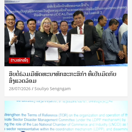
ຂ່າວໜ້າໜຶ່ງ
ສືບຕໍ່ຮ່ວມມືພັດທະນາທັກສະກະສິກຳ ທີ່ເປັນມິດກັບ
ສິ່ງແວດລ້ອມ
28/07/2026
Souliyo Sengngam