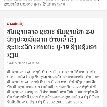
ຊະນະເລີດ ບານເຕະ ຢູ-19 ຊີງແຊັມອາຊຽນ
ຂ່າວໜ້າໜຶ່ງ
ທີມຊາດລາວ ຊະນະ ທີມຊາດໄທ 2-0
ສ້າງປະຫວັດສາດ ຜ່ານເຂົ້າຊີງ
ຊະນະເລີດ ບານເຕະ ຢູ-19 ຊີງແຊັມອາ
ຊຽນ
14/07/2022
AI VTM
ທີມຊາດລາວ ຮຸ່ນອາຍຸບໍ່ເກີນ 19 ປີ (U-19) ພາຍໃຕ້ການຄຸມທີມ
ຂອງ ໄມເຄິລ ໄວ ຄູເຝິກຊາວເຢຍລະມັນ ສາມາດພາທີມເອົາຊະນະ
ທີມຊາດໄທ ຮຸ່ນອາຍຸບໍ່ເກີນ 19 ປີ 2-0 ຜ່ານເຂົ້າໄປຊີງຊະນະເລີດ
ກັບ ທີມຊາດມາເລເຊຍ ໃນວັນທີ 15 ກໍລະກົດ 2022 ສົ່ງຜົນໃຫ້
ທີມຊາດລາວ ອາຍຸ 19 ປີ ສ້າງປະຫວັດສາດໃຫ້ປະເທດຢ່າງສຳເລັດ
ຜົນ ກ່ອນໜ້ານີ້ U-19 ຜ່ານເຂົ້າຮອບຮອງຊະນະເລີດ 4 ຄັ້ງ ດີທີ່ສຸດ
ຈົບອັນດັບສາມ ທັງ 3 ຄັ້ງ ປີ 2002 2005 ແລະ 2015.