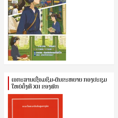
ເອກ​ະ​ສານ​ເຊ​ື່ອມ​ຊ​ຶມ-ຜັນ​ຂະ​ຫ​ຍາຍ ກອງ​ປະ​ຊຸມ​
ໃຫຍ່​ຄັ້ງ​ທີ XII ຂອງ​ພັກ