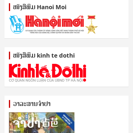
ໜັງ​ສື​ພິມ Hanoi Moi
ໜັງ​ສື​ພິມ kinh te dothi
ວາລະສານຈຳປາ