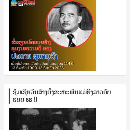
ຊົ​ມ​ເຊີຍ​ວັນ​ສ້າງ​ຕັ້ງ​ສະ​ຫະ​ພັນ​ແມ່​ຍິງ​​ລາວຄົບ​
ຮອບ 68 ປິ