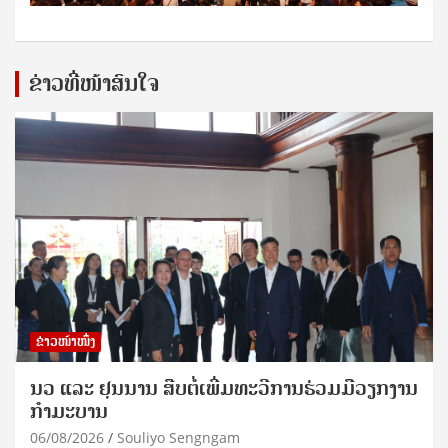
ຂ່າວທີ່ໜ້າສົນໃຈ
ຂ່າວໜ້າໜຶ່ງ
ນວ ແລະ ຢຸນນານ ສືບຕໍ່ເພີ່ມທະວີການຮ່ວມມືວຽກງານ
ກຳມະບານ
06/08/2026
Souliyo Sengngam