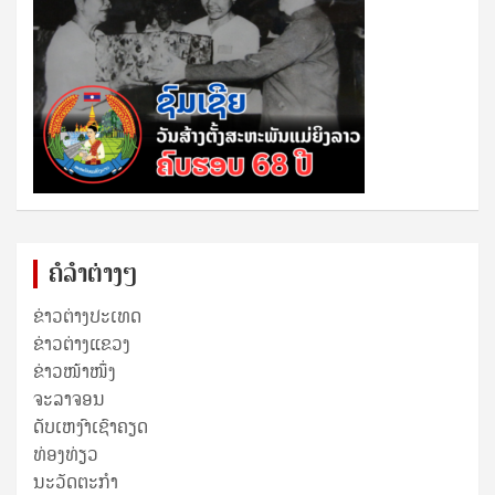
ຄໍລຳຕ່າງໆ
ຂ່າວຕ່າງປະເທດ
ຂ່າວ​ຕ່າງ​ແຂວງ
ຂ່າວໜ້າໜຶ່ງ
ຈະລາຈອນ
ດັບເຫງົາເຊົາຄຽດ
ທ່ອງທ່ຽວ
ນະວັດຕະກໍາ