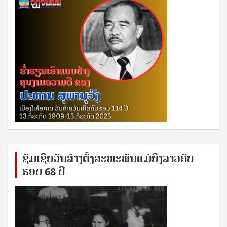
ຊົ​ມ​ເຊີຍ​ວັນ​ສ້າງ​ຕັ້ງ​ສະ​ຫະ​ພັນ​ແມ່​ຍິງ​​ລາວຄົບ​
ຮອບ 68 ປິ