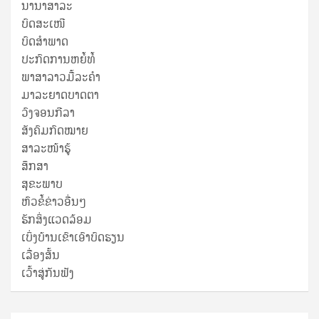
ນານາສາລະ
ບົດສະເໜີ
ບົດສໍາພາດ
ປະກົດການຫຍໍ້ທໍ້
ພາສາລາວມື້ລະຄຳ
ມາລະຍາດບາດຕາ
ວົງຈອນກີລາ
ສັງຄົມກົດໝາຍ
ສາລະໜ້າຮູ້
ສຶກສາ
ສຸ​ຂະ​ພາບ
ຫົວຂໍ້ຂ່າວອື່ນໆ
ຮັກສິ່ງແວດລ້ອມ
ເບິ່ງບ້ານເຂົາເອົາບົດຮຽນ
ເລື່ອງສັ້ນ
ເວົ້າສູ່ກັນຟັງ