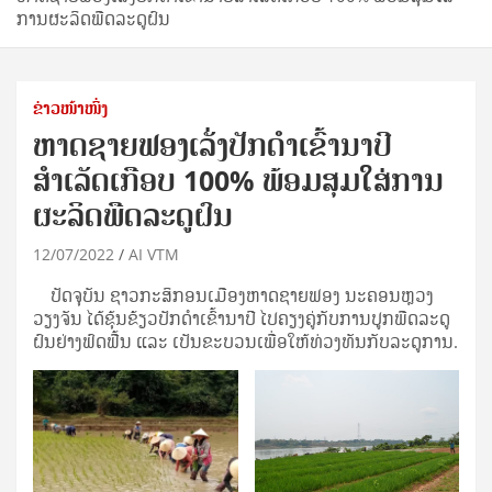
ການຜະລິດພືດລະດູຝົນ
ຂ່າວໜ້າໜຶ່ງ
ຫາດຊາຍຟອງເລັ່ງປັກດຳເຂົ້ານາປີ
ສຳເລັດເກືອບ 100% ພ້ອມສຸມໃສ່ການ
ຜະລິດພືດລະດູຝົນ
12/07/2022
AI VTM
ປັດຈຸບັນ ຊາວກະສິກອນເມືອງຫາດຊາຍຟອງ ນະຄອນຫຼວງ
ວຽງຈັນ ໄດ້ຂຸ້ນຂ້ຽວປັກດຳເຂົ້ານາປີ ໄປຄຽງຄູ່ກັບການປູກພືດລະດູ
ຝົນຢ່າງຟົດຟື້ນ ແລະ ເປັນຂະບວນເພື່ອໃຫ້ທ່ວງທັນກັບລະດູການ.