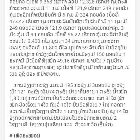
ຄອບຄົວ ເນື້ອທີ່ 9.368 ເຮັກຕາ ລວມ 12.328 ເຮັກຕາ ກຸ່ມກະສິ
ກໍາສະອາດ ລວມມີ 11 ກຸ່ມ ເນື້ອທີ່ 121,9 ເຮັກຕາ 249 ຄອບຄົວ
ກຸ່ມຜະລິດເຂົ້າເປັນສິນຄ້າ ມີ 6 ກຸ່ມ ມີ 324 ຄອບຄົວ ເນື້ອທີ່
473.42 ເຮັກຕາ ກຸ່ມການຜະລິດພືດຜັກເປັນສິນຄ້າມີ 11 ກຸ່ມ ມີ
249 ຄອບຄົວ ເນື້ອທີ່ 121,9 ເຮັກຕາ ກຸ່ມຜະລິດເມັດເຂົ້າລຸ້ນ 3
ມີ4 ກຸ່ມ ມີ 99 ຄອບຄົວ ເນື້ອທີ່ 96,22 ເຮັກຕາ ກຸ່ມກະສິກໍາອິນຊີ
ຜະລິດໄດ້ 3.400 ກິໂລ ມູນຄ່າ 34 ລ້ານກວ່າກີບ ກຸ່ມກະສິກໍາ
(GAP) ຜະລິດໄດ້ 11.800 ກິໂລ ມູນຄ່າ 59 ລ້ານກີບ ໃນປັດຈຸບັນ
ຄອບຄົວປູກຫຍ້າລ້ຽງສັດໃຫ່ຍພາຍໃນເມືອງ ມີ 150 ຄອບຄົວ 1
ສະຖານີ ມີເນື້ອທີ່ທັງໝົດ 49,16 ເຮັກຕາ ພາຍໃນ 7 ກຸ່ມບ້ານ
ຂອງເມືອງຫາດຊາຍຟອງ ຊະ​ນິດ​ຫຍ​້າ​ທີ່ປູກ​ມີ ຫຍ້າ​ແພງ​ໂກ​ລາ ເນ​
ເປຍ ລູ​ຊີ ແລະ ຫຍ້າ​ຫວານ.
ການ​ລ້ຽງປາ​ກະຊັງ​ ແມ່ນ​ມີ 195 ກະຊັງ ມີ 3ຄອບຄົວ (ກະຊັງ
ເປົ່າ 121 ກະຊັງ ເຕັມ74 ກະຊັງ ນໍາປາຂຶ້ນຂາຍ 1 ກະຊັງ ນໍ້າໜັກ
1,8 ໂຕນ) ການບໍລິການປິ່ນປົວສັດຕະວະເເພດ: ໝາ 31ໂຕ (ຂ້າ
ໝັດ ປົວ​ເຮື້ອນ 14ໂຕ ກັນວໍ້ 10ໂຕ ປິ່ນປົວທົ່ວໄປ 7 ໂຕ) ກວດກາ
ອະນາໄມຊີ້ນຢູ່ໂຮງງານຂ້າສັດ 1 ແຫ່ງ (ບ້ານສິມມະໂນ) ໝູ 14 ໂຕ
ລົງກວດກາຫາສານເຄ​ມີປົນເປື້ອນໃນຜະລິດຕະພັນສັດມີ 2
ໂຮງງານຄື: ໂຮງງານອຸ່ນເຮືອນ ແລະ ກົງສະຫວັດ (ຊີ້ນໄກ່).
# ເພັດສະໝອນ