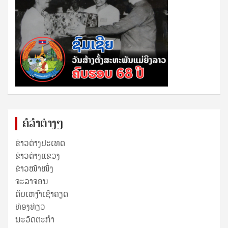
ຄໍລຳຕ່າງໆ
ຂ່າວຕ່າງປະເທດ
ຂ່າວ​ຕ່າງ​ແຂວງ
ຂ່າວໜ້າໜຶ່ງ
ຈະລາຈອນ
ດັບເຫງົາເຊົາຄຽດ
ທ່ອງທ່ຽວ
ນະວັດຕະກໍາ