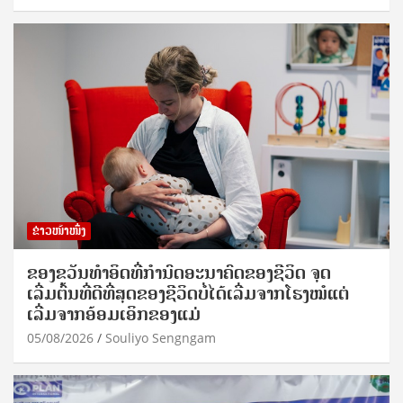
ຂ່າວໜ້າໜຶ່ງ
ຂອງຂວັນທໍາອິດທີ່ກໍານົດອະນາຄົດຂອງຊີວິດ ຈຸດ
ເລີ່ມຕົ້ນທີ່ດີທີ່ສຸດຂອງຊີວິດບໍ່ໄດ້ເລີ່ມຈາກໂຮງໝໍແຕ່
ເລີ່ມຈາກອ້ອມເອິກຂອງແມ່
05/08/2026
Souliyo Sengngam