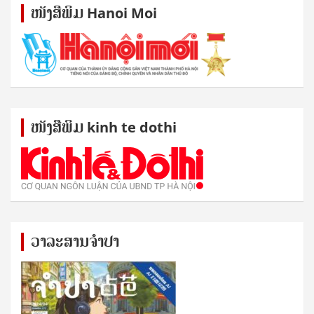
ໜັງ​ສື​ພິມ Hanoi Moi
ໜັງ​ສື​ພິມ kinh te dothi
ວາລະສານຈຳປາ