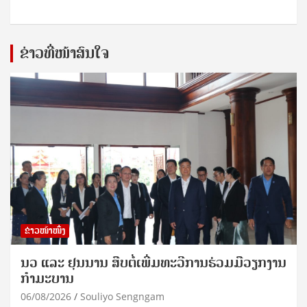
ຂ່າວທີ່ໜ້າສົນໃຈ
ຂ່າວໜ້າໜຶ່ງ
ນວ ແລະ ຢຸນນານ ສືບຕໍ່ເພີ່ມທະວີການຮ່ວມມືວຽກງານ
ກຳມະບານ
06/08/2026
Souliyo Sengngam