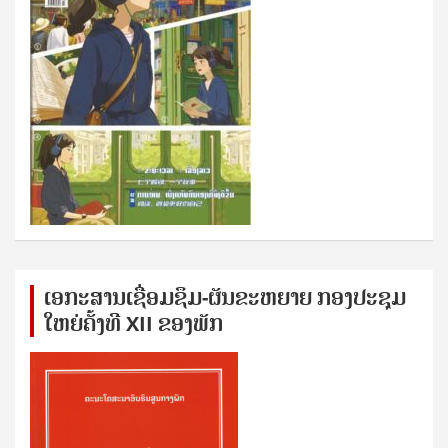
ເອກ​ະ​ສານ​ເຊ​ື່ອມ​ຊ​ຶມ-ຜັນ​ຂະ​ຫ​ຍາຍ ກອງ​ປະ​ຊຸມ​
ໃຫຍ່​ຄັ້ງ​ທີ XII ຂອງ​ພັກ