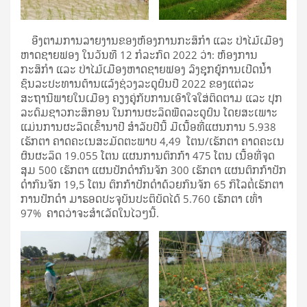
ອີງຕາມການລາຍງານຂອງຫ້ອງການກະສິກໍາ ແລະ ປ່າໄມ້ເມືອງ
ຫາດຊາຍຟອງ ໃນວັນທີ 12 ກໍລະກົດ 2022 ວ່າ: ຫ້ອງການ
ກະສິກຳ ແລະ ປ່າໄມ້ເມືອງຫາດຊາຍຟອງ ລົງຊຸກຍູ້ການເປີດນໍ້າ
ຊົນລະປະທານຕ້ານແລ້ງຊ່ວງລະດູຝົນປີ 2022 ຂອງແຕ່ລະ
ສະຖານີພາຍໃນເມືອງ ຄຽງຄູ່ກັບການເອົາໃຈໃສ່ຕິດຕາມ ແລະ ປຸກ
ລະດົມຊາວກະສິກອນ ໃນການຜະລິດພືດລະດູຝົນ ໂດຍສະເພາະ
ແມ່ນການຜະລິດເຂົ້ານາປີ ສໍາລັບປີນີ້ ມີເນື້ອທີ່ແຜນການ 5.938
ເຮັກຕາ ຄາດ​ຄະ​​ເນ​ສະມັດ​ຕະພາບ 4,49 ​ໂຕນ/ເຮັກຕາ ຄາດ​ຄະ​ເນ​
ຜົນ​ຜະລິດ 19.055 ​ໂຕນ ​ແຜນການ​ຕົກກ້າ 475 ​ໂຕນ ​ເນື້ອທີ່​ຈຸດ​
ສຸມ 500 ເຮັກຕາ ແຜນ​ປັກ​ດໍາ​ກົນ​ຈັກ 300 ເຮັກຕາ ​ແຜນ​ຕົກກ້າ​ປັກ​
ດໍາ​ກົນ​ຈັກ 19,5 ​ໂຕນ ຕົກກ້າ​ປັກ​ດໍາ​ດ້ວຍ​ກົນ​ຈັກ 65 ກິໂລຕໍ່ເຮັກຕາ
ການປັກດໍາ ມາຮອດປະຈຸບັນປະຕິບັດໄດ້ 5.760 ເຮັກຕາ ເທົ່າ
97% ຄາດວ່າຈະສຳເລັດໃນໄວໆນີ້.