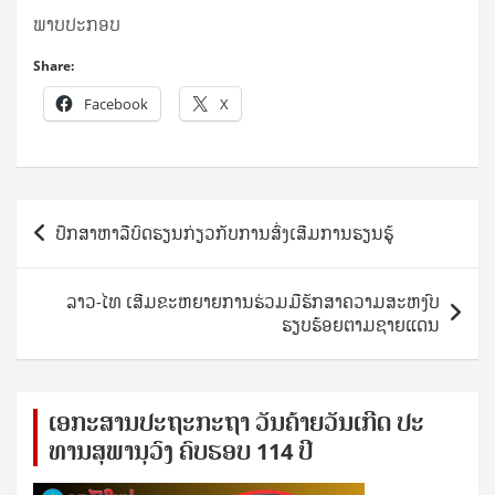
ພາບປະກອບ
Share:
Facebook
X
Post
ປຶກສາຫາລືບົດຮຽນກ່ຽວກັບການສົ່ງເສີມການຮຽນຮູ້
navigation
ລາວ-ໄທ ເສີມຂະຫຍາຍການຮ່ວມມືຮັກສາຄວາມສະຫງົບ
ຮຽບຮ້ອຍຕາມຊາຍແດນ
ເອ​ກະ​ສານ​ປະ​ຖະ​ກະ​ຖ​າ ວັນ​ຄ້າຍ​ວັນ​ເກີດ ປ​ະ​
ທານ​ສຸ​ພາ​ນຸ​ວົງ ຄົບ​ຮອບ 114 ປີ