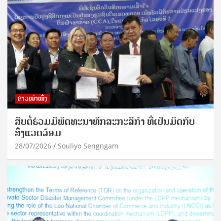
ຂ່າວໜ້າໜຶ່ງ
ສືບຕໍ່ຮ່ວມມືພັດທະນາທັກສະກະສິກຳ ທີ່ເປັນມິດກັບ
ສິ່ງແວດລ້ອມ
28/07/2026
Souliyo Sengngam