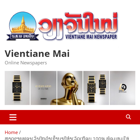
Skip
to
content
Vientiane Mai
Online Newspapers
Home
ຫາດຊາຍຟອງເລັ່ງປັກດຳເຂົ້ານາປີສຳເລັດເກືອບ 100% ພ້ອມສຸມໃສ່