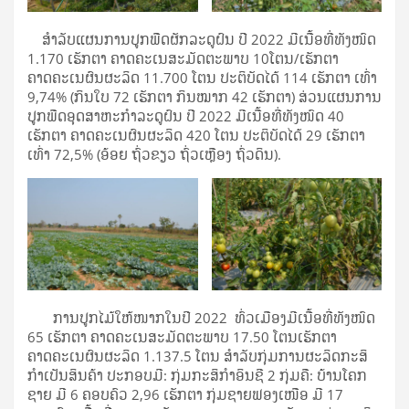
ສໍາລັບແຜນການປູກພືດຜັກລະດູຝົນ ປີ 2022 ມີເນື້ອທີ່ທັງໜົດ
1.170 ເຮັກຕາ ຄາດຄະເນສະມັດຕະພາບ 10ໂຕນ/ເຮັກຕາ
ຄາດຄະເນຜົນຜະລິດ 11.700 ໂຕນ ປະຕິບັດໄດ້ 114 ເຮັກຕາ ເທົ່າ
9,74% (ກິນໃບ 72 ເຮັກຕາ ກິນໝາກ 42 ເຮັກຕາ) ສ່ວນແຜນການ
ປູກພືດອຸດສາຫະກໍາລະດູຝົນ ປີ 2022 ມີເນື້ອທີ່ທັງໜົດ 40
ເຮັກຕາ ຄາດຄະເນຜົນຜະລິດ 420 ໂຕນ ປະຕິບັດໄດ້ 29 ເຮັກຕາ
ເທົ່າ 72,5% (ອ້ອຍ ຖົ່ວຂຽວ ຖົ່ວເຫຼືອງ ຖົ່ວດິນ).
ການປູກໄມ້ໃຫ້ໜາກໃນປີ 2022 ທົ່ວເມືອງມີເນື້ອທີ່ທັງໜົດ
65 ເຮັກຕາ ຄາດຄະເນສະມັດຕະພາບ 17.50 ໂຕນເຮັກຕາ
ຄາດຄະເນຜົນຜະລິດ 1.137.5 ໂຕນ ສຳລັບກຸ່ມການຜະລິດກະສິ
ກໍາເປັນສິນຄ້າ ປະກອບມີ: ກຸ່ມກະສິກໍາອິນຊີ 2 ກຸ່ມຄື: ບ້ານໂຄກ
ຊາຍ ມີ 6 ຄອບຄົວ 2,96 ເຮັກຕາ ກຸ່ມຊາຍຟອງເໜືອ ມີ 17