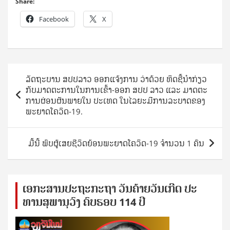
Share:
Facebook
X
Post
ລັດຖະບານ ສປປລາວ ອອກແຈ້ງການ ວ່າດ້ວຍ ທິດຊີ້ນຳກ່ຽວ
navigation
ກັບມາດຕະການໃນການເຂົ້າ-ອອກ ສປປ ລາວ ແລະ ມາດຕະ
ການຜ່ອນຜັນພາຍໃນ ປະເທດ ໃນໄລຍະມີການລະບາດຂອງ
ພະຍາດໂຄວິດ-19.
ມື້ນີ້ ພົບຜູ້ເສຍຊີວິດຍ້ອນພະຍາດໂຄວິດ-19 ຈໍານວນ 1 ຄົນ
ເອ​ກະ​ສານ​ປະ​ຖະ​ກະ​ຖ​າ ວັນ​ຄ້າຍ​ວັນ​ເກີດ ປ​ະ​
ທານ​ສຸ​ພາ​ນຸ​ວົງ ຄົບ​ຮອບ 114 ປີ