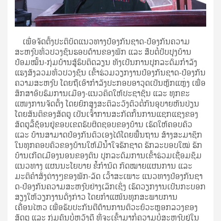
​ເພື່ອ​ຈັດ​ຕັ້ງ​ປະຕິບັດ​ແນວທາງ​ປ້ອງ​ກັນຊາ​ດ-ປ້ອງ​ກັນ​ຄວາມ​
ສະຫງົບທົ່ວ​ປວງ​ຊົນ​ຮອບດ້ານ​ຂອງ​ພັກ ແລະ ​​ສືບຕໍ່ປັບປຸງ​ບ້ານ​
ປ້ອມໝັ້ນ-ກຸ່ມ​ບ້ານ​ສູ້​ຮົບ​ຕິດ​ລຽນ ທັງ​ເປັນ​ການ​ປຸກລະດົມ​ກຳລັງ​
ແຮງ​ສັງ​ລວມທົ່ວ​ປວງ​ຊົນ ​ເຂົ້າ​ຮ່ວມ​ວຽກງານ​ປ້ອງ​ກັນຊາ​ດ-ປ້ອງ​ກັນ​
ຄວາມ​ສະຫງົບ ​ໂດຍ​ຖື​ເອົາ​ກຳລັງ​ປະກອບ​ອາວຸດ​ເປັນຫຼັກ​ແຫຼ່ງ ​ເພື່ອ​
ສຶກສາ​ອົບຮົມ​ການ​ເມືອງ-​ແນວ​ຄິດ​ໃຫ້​ປະຊາຊົນ ​ແລະ ທຸກຂະ​
ແໜງການຈັດ​ຕັ້ງ ​​ໂດຍຍົກ​ສູງສະຕິ​ລະວັງ​ຕົວຕໍ່ກົນອຸບາຍ​ຫັນປ່ຽນ​
ໂດຍ​ສັນຕິ​ຂອງ​ສັດຕູ ​ເປັນ​ເຈົ້າ​ການ​ສະກັດ​ກັ້ນ​ການ​ແຊກ​ແຊງ​ຂອງ​
ສັດຕູ​ລີ້​ຊ້ອນຢູ່​​ຂອບ​ເຂດ​ຮັບຜິດຊອບ​ຂອງ​ບ້ານ ​​ເຮັດ​ໃຫ້​ຄອບຄົວ ​
ແລະ ບ້ານ​ສາມາດ​ປ້ອງ​ກັນ​ຕົວ​ເອງ​ໄດ້​ໂດຍ​ພື້ນຖານ ສ້າງ​ສະມາຊິກ​
ໃນ​ທຸກຄອບຄົວ​ຂອງ​ບ້ານ​​ໃຫ້ມີ​ນ້ຳ​ໃຈ​ຮັກ​ຊາດ ຮັກ​ລະບອບ​ໃໝ່ ຮັກ​
ບ້າ​ນ​ເກີດ​ເມືອງ​ນອນ​ຂອງ​ຕົນ ​ປຸກລະດົມ​ການ​ເຂົ້າ​ຮ່ວມ​ເຊື່ອມ​ຊຶມ​
ແນວທາງ ​ແຜນ​ນະ​ໂຍບາຍ ຂໍ້​ກຳນົດ ກົດໝາຍ​ແຜນການ ​ແລະ
ມະຕິ​ຄຳ​ສັ່ງ​ຕ່າງໆຂອງ​ພັກ-ລັດ ​ເວົ້າ​ສະ​ເພາະ ​ແນວທາງ​ປ້ອງ​ກັນຊາ​
ດ-ປ້ອງ​ກັນ​ຄວາມ​ສະຫງົບຢ່າງ​​ເລິກ​ເຊິ່ງ ​ເຮັດ​ວຽກງານ​ເປັນກະບອກ
ສຽງໃຫ້ວຽກງານດັ່ງກ່າວ ໂດຍກຳແໜ້ນທຸກສະພາບການ
ເຄື່ອນໄຫວ ເພື່ອຮັບປະກັນຕີຕ້ານການຕົວະຍົວະຫຼອກລວງຂອງ
ສັດຕູ ແລະ ກຸ່ມຄົນບໍ່ຫວັງດີ ທີ່ຈະເຂົ້າມາກໍ່ຄວາມບໍ່ສະຫງົບຢູ່ໃນ