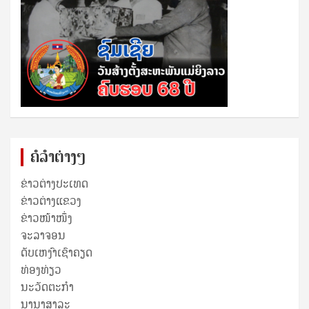
ຄໍລຳຕ່າງໆ
ຂ່າວຕ່າງປະເທດ
ຂ່າວ​ຕ່າງ​ແຂວງ
ຂ່າວໜ້າໜຶ່ງ
ຈະລາຈອນ
ດັບເຫງົາເຊົາຄຽດ
ທ່ອງທ່ຽວ
ນະວັດຕະກໍາ
ນານາສາລະ