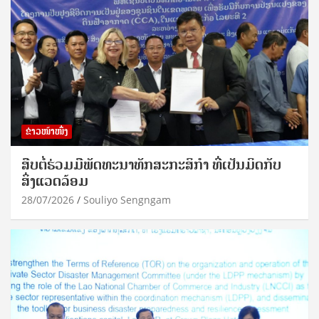
ຂ່າວໜ້າໜຶ່ງ
ສືບຕໍ່ຮ່ວມມືພັດທະນາທັກສະກະສິກຳ ທີ່ເປັນມິດກັບ
ສິ່ງແວດລ້ອມ
28/07/2026
Souliyo Sengngam