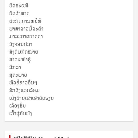
ບົດສະເໜີ
ບົດສໍາພາດ
ປະກົດການຫຍໍ້ທໍ້
ພາສາລາວມື້ລະຄຳ
ມາລະຍາດບາດຕາ
ວົງຈອນກີລາ
ສັງຄົມກົດໝາຍ
ສາລະໜ້າຮູ້
ສຶກສາ
ສຸ​ຂະ​ພາບ
ຫົວຂໍ້ຂ່າວອື່ນໆ
ຮັກສິ່ງແວດລ້ອມ
ເບິ່ງບ້ານເຂົາເອົາບົດຮຽນ
ເລື່ອງສັ້ນ
ເວົ້າສູ່ກັນຟັງ