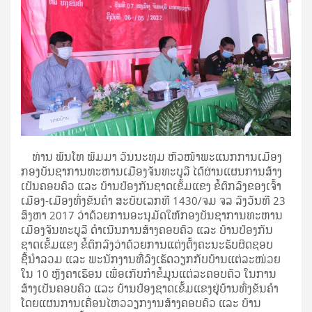
ທ່ານ ພັນໂທ ພົມມາ ວັນນະທຸມ ຫົວໜ້າພະແນກການເມືອງ
ກອງບັນຊາການທະຫານເມືອງຈັນທະບູລີ ໄດ້ຜ່ານແຜນການສ້າງ
ເປັນຄອບຄົວ ແລະ ບ້ານປ້ອງກັນຊາດເຂັ້ມແຂງ ຂໍ້ຕົກລົງຂອງເຈົ້າ
ເມືອງ-ເມືອງທົ່ງຂັນຄໍາ ສະບັບເລກທີ 1430/ຈມ ຈລ ລົງວັນທີ 23
ສິງຫາ 2017 ວ່າດ້ວຍການອະນຸມັດໃຫ້ກອງບັນຊາການທະຫານ
ເມືອງຈັນທະບູລີ ດຳເນີນການສ້າງຄອບຄົວ ແລະ ບ້ານປ້ອງກັນ
ຊາດເຂັ້ມແຂງ ຂໍ້ຕົກລົງວ່າດ້ວຍການແຕ່ງຕັ້ງຄະນະຮັບຜິດຊອບ
ຊີ້ນຳລວມ ແລະ ພະນັກງານທີ່ລົງເຮັດວຽກກັບບ້ານແຕ່ລະໜ່ວຍ
ໃນ 10 ຫຼັງຄາເຮືອນ ເພື່ອເກັບກຳຂໍ້ມູນແຕ່ລະຄອບຄົວ ໃນການ
ສ້າງເປັນຄອບຄົວ ແລະ ບ້ານປ້ອງຊາດເຂັ້ມແຂງຢູ່ບ້ານທົ່ງຂັນຄໍາ
ໂດຍແຜນການເຄື່ອນໄຫວວຽກງານສ້າງຄອບຄົວ ແລະ ບ້ານ