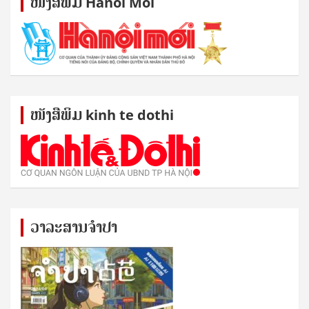
ໜັງ​ສື​ພິມ Hanoi Moi
ໜັງ​ສື​ພິມ kinh te dothi
ວາລະສານຈຳປາ