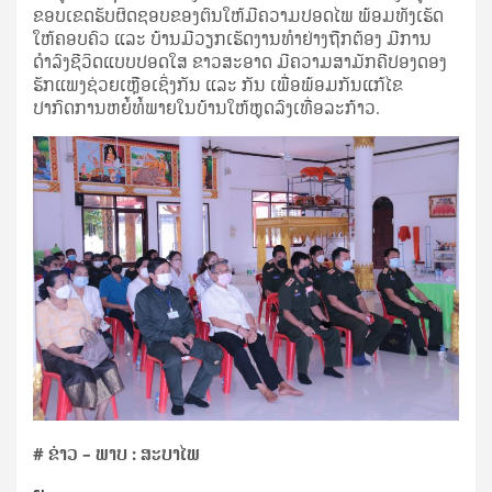
ຂອບເຂດຮັບຜິດຊອບຂອງຕົນໃຫ້ມີຄວາມປອດໄພ ພ້ອມທັງເຮັດ
ໃຫ້ຄອບຄົວ ແລະ ບ້ານມີ​ວຽກ​ເຮັດ​ງານ​ທຳ​ຢ່າງ​ຖືກຕ້ອງ ມີ​ການ​
ດຳລົງ​ຊີ​ວິດ​ແບບ​ປອດ​ໃສ ​ຂາວ​ສະອາດ ມີ​ຄວາມ​ສາມັກຄີ​ປອງ​ດອງ ​
ຮັກ​ແພງ​ຊ່ວຍ​ເຫຼືອ​ເຊິ່ງກັນ​ ແລະ ​ກັນ ເພື່ອພ້ອມກັນແກ້ໄຂ
ປາກົດການຫຍໍ້ທໍ້ພາຍໃນບ້ານໃຫ້ຫຼຸດລົງເທື່ອລະກ້າວ.
#
ຂ່າວ – ພາບ :
ສະບາໄພ