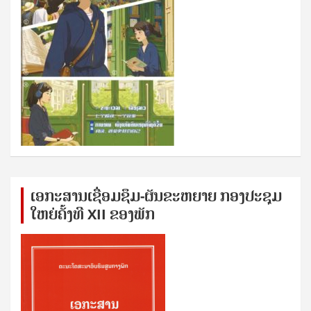
ເອກ​ະ​ສານ​ເຊ​ື່ອມ​ຊ​ຶມ-ຜັນ​ຂະ​ຫ​ຍາຍ ກອງ​ປະ​ຊຸມ​
ໃຫຍ່​ຄັ້ງ​ທີ XII ຂອງ​ພັກ