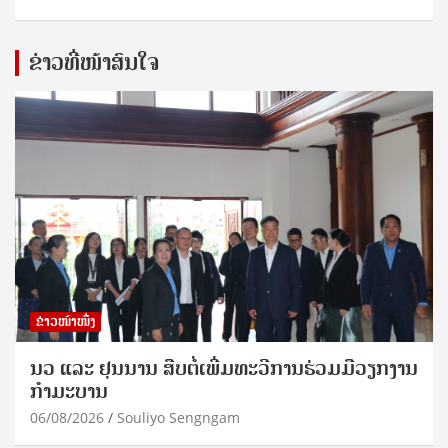
ຂ່າວທີ່ໜ້າສົນໃຈ
ຂ່າວໜ້າໜຶ່ງ
ນວ ແລະ ຢຸນນານ ສືບຕໍ່ເພີ່ມທະວີການຮ່ວມມືວຽກງານ
ກຳມະບານ
06/08/2026
Souliyo Sengngam