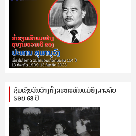
ຊົ​ມ​ເຊີຍ​ວັນ​ສ້າງ​ຕັ້ງ​ສະ​ຫະ​ພັນ​ແມ່​ຍິງ​​ລາວຄົບ​
ຮອບ 68 ປິ