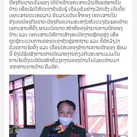
ປ້ອງກັນຊາດເຂັ້ມແຂງ ໄດ້ນຳເອົາເອກະສານລົງເຜີຍແຜ່ພາຍໃນ
ບ້ານ ເພື່ອເຮັດໃຫ້ປະຊາຊົນຮັບຮູ້ ເຊື່ອມຊຶມຢ່າງເລິກເຊິ່ງ ເປັນຕົ້ນ
ເອກະສານປະເທດລາວ ຄົນລາວເປັນເຈົ້າຂອງ ເອກະສານໃນ
ຂົງເຂດປ້ອງກັນຊາດ-ປ້ອງກັນຄວາມສະຫງົບທົ່ວປວງຊົນຮອບດ້ານ
ເອກະສານທີ່ຕັ້ງ ພາລະບົດບາດ ໜ້າທີ່ຂອງອຳນາດການປົກຄອງ
ບ້ານ ແລະ ເອກະສານວິທີການສ້າງພະນັກງານຫຼັກແຫຼ່ງ ເພື່ອ
ຊຸກຍູ້ຂະບວນການຂອງປະຊາຊົນຢູ່ຮາກຖານ ແລະ ຂໍ້ຕົກລົງວ່າ
ດ້ວຍການຈັດຕັ້ງ ແລະ ເຄື່ອນໄຫວຂອງອຳນາດການປົກຄອງ ພ້ອມ
ນີ້ ຍັງໄດ້ຮັບຟັງການຜ່ານບົດລາຍງານກ່ຽວກັບສະພາບລວມໃນ
ການຈັດຕັ້ງປະຕິບັດໜ້າທີ່ວຽກງານຂອງບ້ານໃນໄລຍະຜ່ານມາ
ຈາກທ່ານນາຍບ້ານ ຕື່ມອີກ.