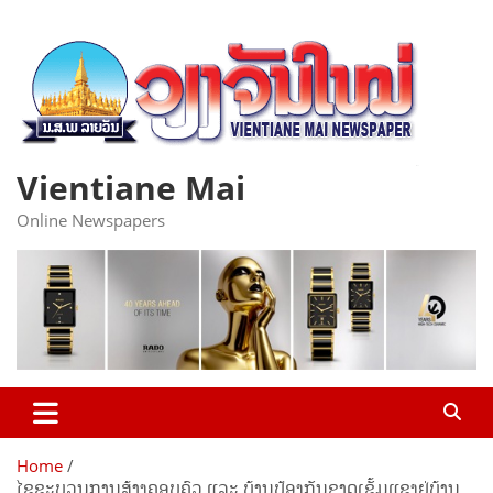
Skip
to
content
Vientiane Mai
Online Newspapers
Home
​ໄຂຂະບວນການສ້າງຄອບຄົວ ແລະ ບ້ານປ້ອງກັນຊາດເຂັ້ມແຂງຢູ່ບ້ານ