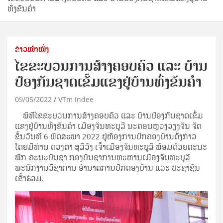
ທົ່ງຂັນຄໍາ
ຂ່າວໜ້າໜຶ່ງ
​ໄຂຂະບວນການສ້າງຄອບຄົວ ແລະ ບ້ານ
ປ້ອງກັນຊາດເຂັ້ມແຂງຢູ່ບ້ານທົ່ງຂັນຄໍາ
09/05/2022
VTm Indee
ພິທີ​ໄຂ​ຂະ​ບວນການ​ສ້າງ​ຄອບຄົວ ​ແລະ ບ້ານ​ປ້ອງ​ກັນຊາ​ດ​ເຂັ້ມ​
ແຂງ​ຢູ່ບ້ານທົ່ງຂັນຄໍາ ເມືອງຈັນທະບູລີ ນະຄອນຫຼວງວຽງຈັນ ຈັດ
ຂຶ້ນວັນທີ 6 ພຶດສະພາ 2022 ຢູ່ຫ້ອງການປົກຄອງບ້ານດັ່ງກ່າວ
ໂດຍ​ມີທ່ານ ດວງຕາ ສຸລິວົງ ເຈົ້າເມືອງຈັນທະບູລີ ພ້ອມດ້ວຍ​ຄະນະ​
ພັກ-ຄະນະ​ບັນຊາ ກອງບັນຊາການທະຫານເມືອງຈັນທະບູລີ
ພະນັກງານ​ວິຊາ​ການ ອໍານາດການ​ປົກຄອງ​ບ້ານ ແລະ ​ປະຊາຊົນ
ເຂົ້າ​ຮ່ວມ.