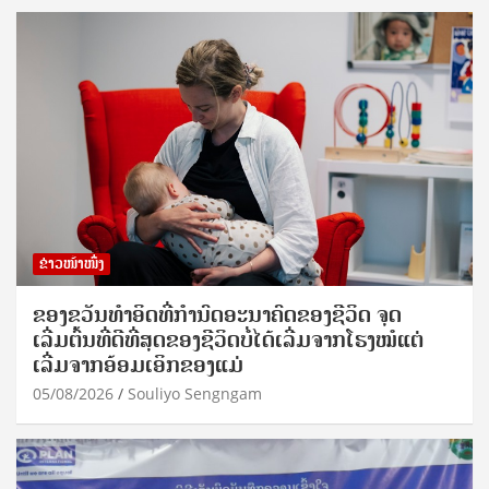
ຂ່າວໜ້າໜຶ່ງ
ຂອງຂວັນທໍາອິດທີ່ກໍານົດອະນາຄົດຂອງຊີວິດ ຈຸດ
ເລີ່ມຕົ້ນທີ່ດີທີ່ສຸດຂອງຊີວິດບໍ່ໄດ້ເລີ່ມຈາກໂຮງໝໍແຕ່
ເລີ່ມຈາກອ້ອມເອິກຂອງແມ່
05/08/2026
Souliyo Sengngam