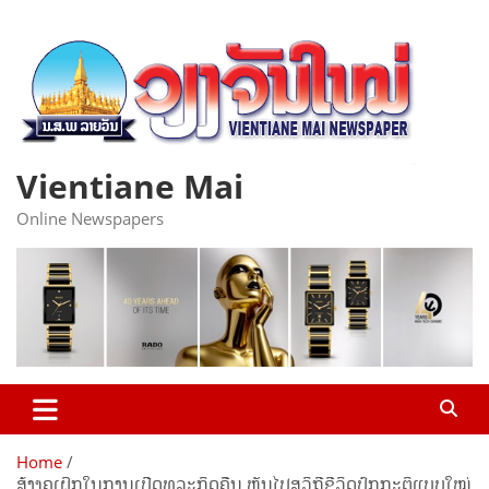
Skip
to
content
Vientiane Mai
Online Newspapers
Home
ສ້າງຄູເຝິກໃນການເປີດທຸລະກິດຄືນ ຫັນໄປສູວິຖີຊີວິດປົກກະຕິແບບໃໝ່