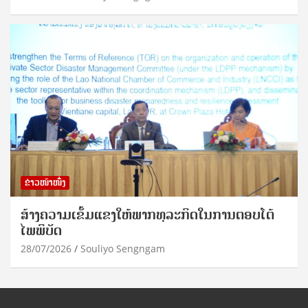
ຂ່າວໜ້າໜຶ່ງ
ສ້າງຄວາມເຂັ້ມແຂງໃຫ້ພາກທຸລະກິດໃນການຕອບໂຕ້
ໄພພິບັດ
28/07/2026
Souliyo Sengngam