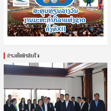
ຂ່າວທີ່ໜ້າສົນໃຈ