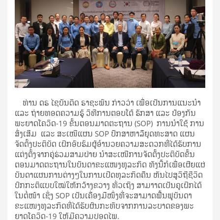
ທ່ານ ດຣ ໄຊບັນດິດ ຣາຊະພົນ ກ່າວວ່າ ເພື່ອເປັນການແນະນຳ
ແລະ ຖ່າຍທອດຄວາມຮູ້ ວິທີການຕອບໂຕ້ ຮັກສາ ແລະ ປ້ອງກັນ
ພະຍາດໂຄວິດ-19 ຂັ້ນຕອນມາດຕະຖານ (SOP) ການນຳໃຊ້ ການ
ສົ່ງເສີມ ແລະ ສະເໜີແຜນ SOP ປຶກສາຫາລືຍຸດທະສາດ ແຜນ
ຈັດຕັ້ງປະຕິບັດ ເຝິກອົບຮົມຜູ້ອຳນວຍຄວາມສະດວກທີ່ໄດ້ຮັບການ
ແຕ່ງຕັ້ງຈາກຄູ່ຮ່ວມສາມຝ່າຍ ນຳສະເໜີການຈັດຕັ້ງປະຕິບັດຂັ້ນ
ຕອນມາດຕະຖານໃນບັນດາຂະແໜງທຸລະກິດ ທັງນີ້ກໍເພື່ອເຜີຍແຜ່
ບັນດາແຜນການຕ່າງໆໃນການເປີດທຸລະກິດຄືນ ຫັນໄປສູວິຖີຊີວິດ
ປົກກະຕິແບບໃໝ່ໃຫ້ກວ້າງຂວາງ ທົ່ວເຖິງ ສາມາາດເປັນຄູເຝິກໄດ້
ໃນຕໍ່ໜ້າ ເຊິ່ງ SOP ເປັນເຄື່ອງມືໜຶ່ງທີ່ຈະສາມາດຟື້ນຟູບັນດາ
ຂະແໜງທຸລະກິດທີ່ໄດ້ຮັບຜົນກະທົບຈາກການລະບາດຂອງພະ
ຍາດໂຄວິດ-19 ໃຫ້ມີຄວາມປອດໄພ.