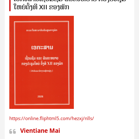
ໃຫຍ່​ຄັ້ງ​ທີ XII ຂອງ​ພັກ
https://online.fliphtml5.com/hezxj/nlls/
Vientiane Mai