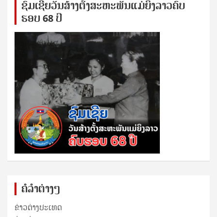
ຊົ​ມ​ເຊີຍ​ວັນ​ສ້າງ​ຕັ້ງ​ສະ​ຫະ​ພັນ​ແມ່​ຍິງ​​ລາວຄົບ​
ຮອບ 68 ປິ
ຄໍລຳຕ່າງໆ
ຂ່າວຕ່າງປະເທດ