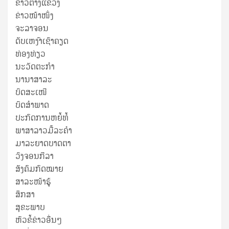
ຂ່າວ​ຕ່າງ​ແຂວງ
ຂ່າວໜ້າໜຶ່ງ
ຈະລາຈອນ
ດັບເຫງົາເຊົາຄຽດ
ທ່ອງທ່ຽວ
ນະວັດຕະກໍາ
ນານາສາລະ
ບົດສະເໜີ
ບົດສໍາພາດ
ປະກົດການຫຍໍ້ທໍ້
ພາສາລາວມື້ລະຄຳ
ມາລະຍາດບາດຕາ
ວົງຈອນກີລາ
ສັງຄົມກົດໝາຍ
ສາລະໜ້າຮູ້
ສຶກສາ
ສຸ​ຂະ​ພາບ
ຫົວຂໍ້ຂ່າວອື່ນໆ