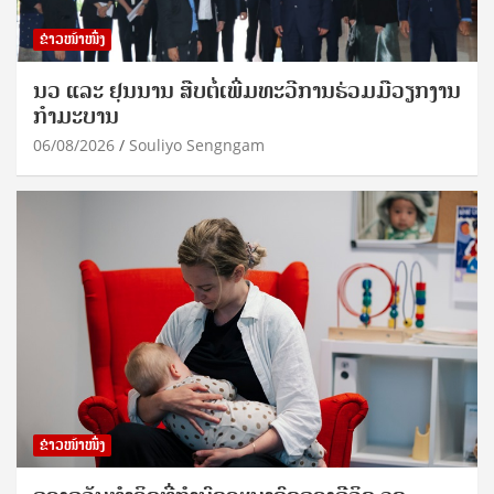
ຂ່າວໜ້າໜຶ່ງ
ນວ ແລະ ຢຸນນານ ສືບຕໍ່ເພີ່ມທະວີການຮ່ວມມືວຽກງານ
ກຳມະບານ
06/08/2026
Souliyo Sengngam
ຂ່າວໜ້າໜຶ່ງ