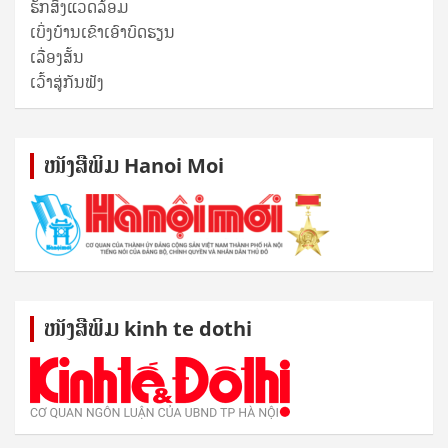
ຮັກສິ່ງແວດລ້ອມ
ເບິ່ງບ້ານເຂົາເອົາບົດຮຽນ
ເລື່ອງສັ້ນ
ເວົ້າສູ່ກັນຟັງ
ໜັງ​ສື​ພິມ Hanoi Moi
ໜັງ​ສື​ພິມ kinh te dothi