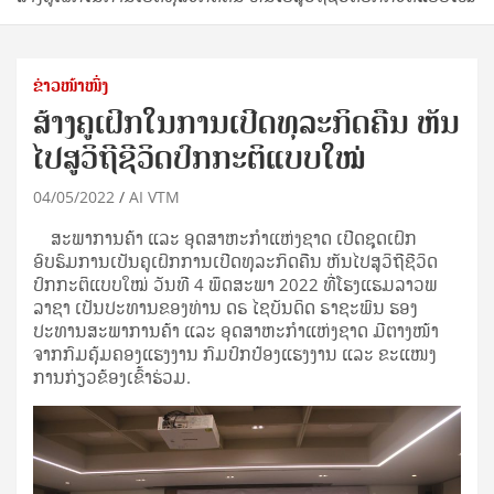
ຂ່າວໜ້າໜຶ່ງ
ສ້າງຄູເຝິກໃນການເປີດທຸລະກິດຄືນ ຫັນ
ໄປສູວິຖີຊີວິດປົກກະຕິແບບໃໝ່
04/05/2022
AI VTM
ສະພາການຄ້າ ແລະ ອຸດສາຫະກຳແຫ່ງຊາດ ເປີດຊຸດເຝິກ
ອົບຮົມການເປັນຄູເຝິກການເປີດທຸລະກິດຄືນ ຫັນໄປສູວິຖີຊີວິດ
ປົກກະຕິແບບໃໝ່ ວັນທີ 4 ພຶດສະພາ 2022 ທີ່ໂຮງແຮມລາວພ
ລາຊາ ເປັນປະທານຂອງທ່ານ ດຣ ໄຊບັນດິດ ຣາຊະພົນ ຮອງ
ປະທານສະພາການຄ້າ ແລະ ອຸດສາຫະກຳແຫ່ງຊາດ ມີຕາງໜ້າ
ຈາກກົມຄຸ້ມຄອງແຮງງານ ກົມປົກປ້ອງແຮງງານ ແລະ ຂະແໜງ
ການກ່ຽວຂ້ອງເຂົ້າຮ່ວມ.