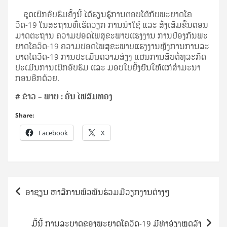
ຊຸດເຝິກອົບຮົມຄັ້ງນີ້ ໄດ້ຮຽນຮູ້ການຕອບໂຕ້ກັບພະຍາດໂຄ
ວິດ-19 ໃນສະຖານທີ່ເຮັດວຽກ ການນຳໃຊ້ ແລະ ສົ່ງເສີມຂັ້ນຕອນ
ມາດຕະຖານ ຄວາມປອດໄພສຸຂະພາບແຮງງານ ການປ້ອງກັນພະ
ຍາດໂຄວິດ-19 ຄວາມປອດໄພສຸຂະພາບແຮງງານຫຼັງການການລະ
ບາດໂຄວິດ-19 ການປະເມີນຄວາມສ່ຽງ ແຜນການສືບຕໍ່ທຸລະກິດ
ປະເມີນການເຝິກອົບຮົມ ແລະ ມອບໃບຢັ້ງຢືນໃຫ້ແກ່ສຳມະນາ
ກອນອີກດ້ວຍ.
#
ຂ່າວ – ພາບ :
ອົ່ນ ໄຟສົມທອງ
Share:
Facebook
X
Post
ອາຊຽນ ຫາລືການພົວພັນຮ່ວມມືວຽກງານຕ່າງໆ
navigation
ມື້ນີ້ ການລະບາດຂອງພະຍາດໂຄວິດ-19 ມີທ່າອ່ຽງຫຼຸດລົງ