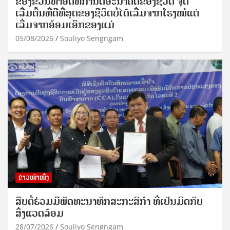
ຂອງຂວັນທໍາອິດທີ່ກໍານົດອະນາຄົດຂອງຊີວິດ ຈຸດ
ເລີ່ມຕົ້ນທີ່ດີທີ່ສຸດຂອງຊີວິດບໍ່ໄດ້ເລີ່ມຈາກໂຮງໝໍແຕ່
ເລີ່ມຈາກອ້ອມເອິກຂອງແມ່
05/08/2026
Souliyo Sengngam
ຂ່າວໜ້າໜຶ່ງ
ສືບຕໍ່ຮ່ວມມືພັດທະນາທັກສະກະສິກຳ ທີ່ເປັນມິດກັບ
ສິ່ງແວດລ້ອມ
28/07/2026
Souliyo Sengngam