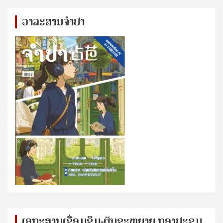
ວາລະສານຈຳປາ
ເອກ​ະ​ສານ​ເຊ​ື່ອມ​ຊ​ຶມ-ຜັນ​ຂະ​ຫ​ຍາຍ ກອງ​ປະ​ຊຸມ​