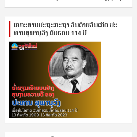
ເອ​ກະ​ສານ​ປະ​ຖະ​ກະ​ຖ​າ ວັນ​ຄ້າຍ​ວັນ​ເກີດ ປ​ະ​
ທານ​ສຸ​ພາ​ນຸ​ວົງ ຄົບ​ຮອບ 114 ປີ