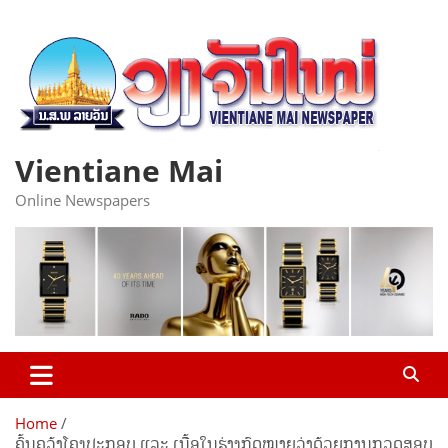
Skip
to
content
Vientiane Mai
Online Newspapers
Home
ຄົ້ນຄວ້າໂຄງປະກອບ ແລະ ເນື້ອໃນຮ່າງກົດໝາຍວ່າດ້ວຍການກວດສອບ