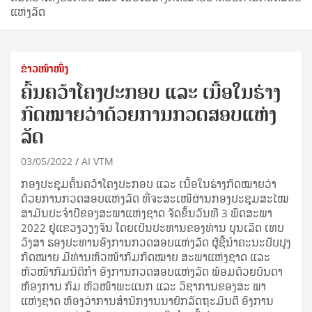
ແຫ່ງລັດ
ຂ່າວໜ້າໜຶ່ງ
ຄົ້ນຄວ້າໂຄງປະກອບ ແລະ ເນື້ອໃນຮ່າງ
ກົດໝາຍວ່າດ້ວຍການກວດສອບແຫ່ງ
ລັດ
03/05/2022
AI VTM
ກອງປະຊຸມຄົ້ນຄວ້າໂຄງປະກອບ ແລະ ເນື້ອໃນຮ່າງກົດໝາຍວ່າ
ດ້ວຍການກວດສອບແຫ່ງລັດ ທີ່ຈະສະເໜີຜ່ານກອງປະຊຸມສະໄໝ
ສາມັນປະຈໍາປີຂອງສະພາແຫ່ງຊາດ ຈັດຂຶ້ນວັນທີ 3 ພຶດສະພາ
2022 ຢູ່ແຂວງວຽງຈັນ ໂດຍເປັນປະທານຂອງທ່ານ ບຸນເລີດ ເທບ
ວົງສາ ຮອງປະທານອົງການກວດສອບແຫ່ງລັດ ຜູ້ຊີ້ນໍາຄະນະປັບປຸງ
ກົດໝາຍ ມີທ່ານຫົວໜ້າກົມກົດໝາຍ ສະພາແຫ່ງຊາດ ແລະ
ຫົວໜ້າກົມນິຕິກຳ ອົງການກວດສອບແຫ່ງລັດ ພ້ອມດ້ວຍບັນດາ
ຫ້ອງການ ກົມ ຫົວໜ້າພະແນກ ແລະ ວິຊາການຂອງສະ ພາ
ແຫ່ງຊາດ ຫ້ອງວ່າການສໍານັກງານນາຍົກລັດຖະມົນຕີ ອົງການ