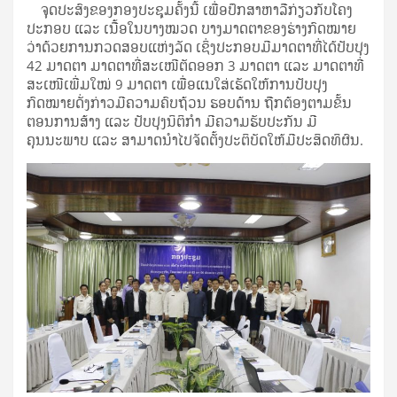
ຈຸດປະສົງຂອງກອງປະຊຸມຄັ້ງນີ້ ເພື່ອປຶກສາຫາລືກ່ຽວກັບໂຄງ
ປະກອບ ແລະ ເນື້ອໃນບາງໝວດ ບາງມາດຕາຂອງຮ່າງກົດໝາຍ
ວ່າດ້ວຍການກວດສອບແຫ່ງລັດ ເຊິ່ງປະກອບມີມາດຕາທີ່ໄດ້ປັບປຸງ
42 ມາດຕາ ມາດຕາທີ່ສະເໜີຕັດອອກ 3 ມາດຕາ ແລະ ມາດຕາທີ່
ສະເໜີເພີ່ມໃໝ່ 9 ມາດຕາ ເພື່ອແນໃສ່ເຮັດໃຫ້ການປັບປຸງ
ກົດໝາຍດັ່ງກ່າວມີຄວາມຄົບຖ້ວນ ຮອບດ້ານ ຖືກຕ້ອງຕາມຂັ້ນ
ຕອນການສ້າງ ແລະ ປັບປຸງນິຕິກໍາ ມີຄວາມຮັບປະກັນ ມີ
ຄຸນນະພາບ ແລະ ສາມາດນໍາໄປຈັດຕັ້ງປະຕິບັດໃຫ້ມີປະສິດທິຜົນ.