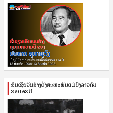
ຊົ​ມ​ເຊີຍ​ວັນ​ສ້າງ​ຕັ້ງ​ສະ​ຫະ​ພັນ​ແມ່​ຍິງ​​ລາວຄົບ​
ຮອບ 68 ປິ