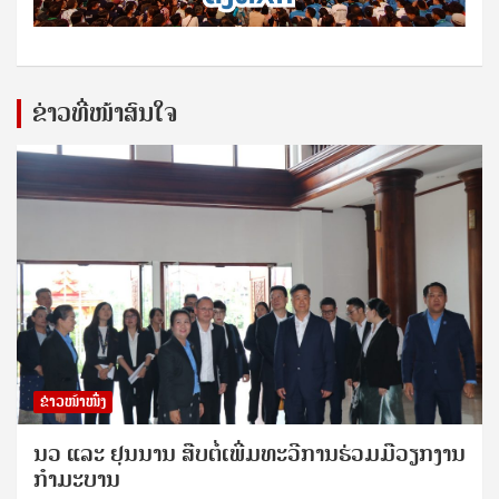
ຂ່າວທີ່ໜ້າສົນໃຈ
ຂ່າວໜ້າໜຶ່ງ
ນວ ແລະ ຢຸນນານ ສືບຕໍ່ເພີ່ມທະວີການຮ່ວມມືວຽກງານ
ກຳມະບານ