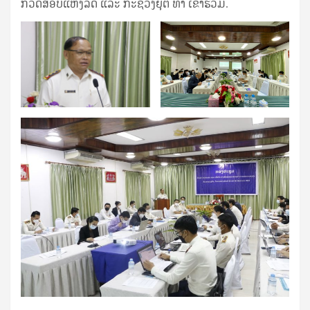
ກວດສອບແຫ່ງລັດ ແລະ ກະຊວງຍຸຕິ ທໍາ ເຂົ້າຮ່ວມ.