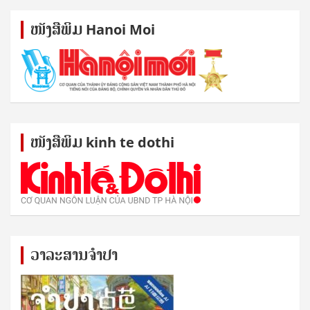
ໜັງ​ສື​ພິມ Hanoi Moi
ໜັງ​ສື​ພິມ kinh te dothi
ວາລະສານຈຳປາ