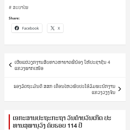
# ສະບາໄພ
Share:
Facebook
X
Post
ເຜີຍແຜ່ວຽກງານສືບທາວຫາຍາດພີ່ນ້ອງ ໃຫ້ປະຊາຊົນ 4
navigation
ແຂວງພາກເໜຶອ
ຮອງລັດຖະມົນຕີ ສສກ ເຄື່ອນໄຫວພົບປະໂອ້ລົມພະນັກງານ
ແຂວງວຽງຈັນ
ເອ​ກະ​ສານ​ປະ​ຖະ​ກະ​ຖ​າ ວັນ​ຄ້າຍ​ວັນ​ເກີດ ປ​ະ​
ທານ​ສຸ​ພາ​ນຸ​ວົງ ຄົບ​ຮອບ 114 ປີ