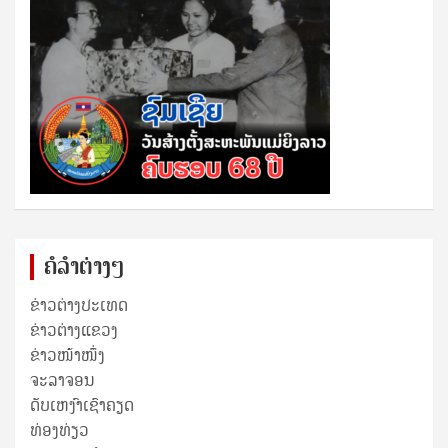
ຄໍລຳຕ່າງໆ
ຂ່າວຕ່າງປະເທດ
ຂ່າວ​ຕ່າງ​ແຂວງ
ຂ່າວໜ້າໜຶ່ງ
ຈະລາຈອນ
ດັບເຫງົາເຊົາຄຽດ
ທ່ອງທ່ຽວ