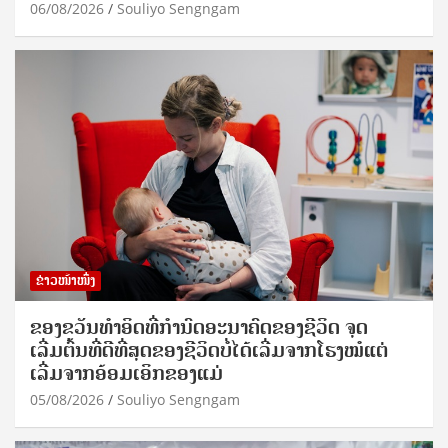
06/08/2026
Souliyo Sengngam
ຂ່າວໜ້າໜຶ່ງ
ຂອງຂວັນທໍາອິດທີ່ກໍານົດອະນາຄົດຂອງຊີວິດ ຈຸດ
ເລີ່ມຕົ້ນທີ່ດີທີ່ສຸດຂອງຊີວິດບໍ່ໄດ້ເລີ່ມຈາກໂຮງໝໍແຕ່
ເລີ່ມຈາກອ້ອມເອິກຂອງແມ່
05/08/2026
Souliyo Sengngam