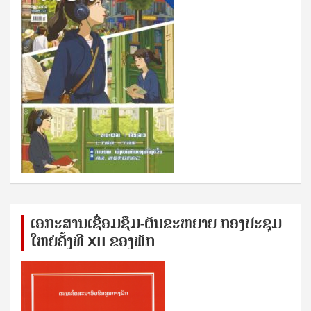
ເອກ​ະ​ສານ​ເຊ​ື່ອມ​ຊ​ຶມ-ຜັນ​ຂະ​ຫ​ຍາຍ ກອງ​ປະ​ຊຸມ​
ໃຫຍ່​ຄັ້ງ​ທີ XII ຂອງ​ພັກ