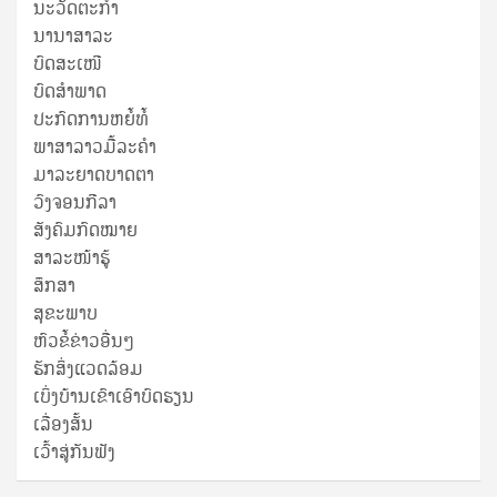
ນະວັດຕະກໍາ
ນານາສາລະ
ບົດສະເໜີ
ບົດສໍາພາດ
ປະກົດການຫຍໍ້ທໍ້
ພາສາລາວມື້ລະຄຳ
ມາລະຍາດບາດຕາ
ວົງຈອນກີລາ
ສັງຄົມກົດໝາຍ
ສາລະໜ້າຮູ້
ສຶກສາ
ສຸ​ຂະ​ພາບ
ຫົວຂໍ້ຂ່າວອື່ນໆ
ຮັກສິ່ງແວດລ້ອມ
ເບິ່ງບ້ານເຂົາເອົາບົດຮຽນ
ເລື່ອງສັ້ນ
ເວົ້າສູ່ກັນຟັງ