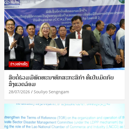
ຂ່າວໜ້າໜຶ່ງ
ສືບຕໍ່ຮ່ວມມືພັດທະນາທັກສະກະສິກຳ ທີ່ເປັນມິດກັບ
ສິ່ງແວດລ້ອມ
28/07/2026
Souliyo Sengngam