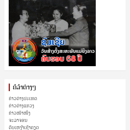
ຄໍລຳຕ່າງໆ
ຂ່າວຕ່າງປະເທດ
ຂ່າວ​ຕ່າງ​ແຂວງ
ຂ່າວໜ້າໜຶ່ງ
ຈະລາຈອນ
ດັບເຫງົາເຊົາຄຽດ