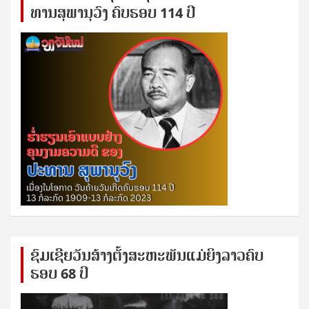
ທານ​ສຸ​ພາ​ນຸ​ວົງ ຄົບ​ຮອບ 114 ປີ
ຊົ​ມ​ເຊີຍ​ວັນ​ສ້າງ​ຕັ້ງ​ສະ​ຫະ​ພັນ​ແມ່​ຍິງ​​ລາວຄົບ​
ຮອບ 68 ປິ