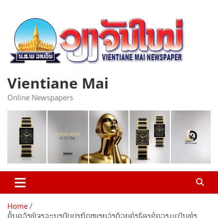
Skip
to
content
Vientiane Mai
Online Newspapers
Home
ຄົ້ນຄວ້າພິຈາລະນາປັບປຸງກົດໝາຍວ່າດ້ວຍຄໍາຮ້ອງຂໍຄວາມເປັນທຳ