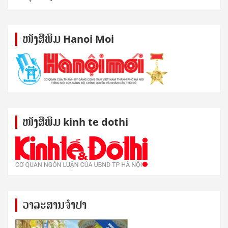
ໜັງ​ສື​ພິມ Hanoi Moi
ໜັງ​ສື​ພິມ kinh te dothi
ວາລະສານຈຳປາ