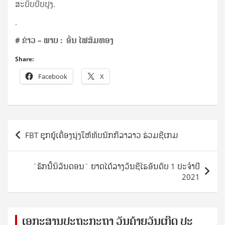
ສະບັບປັບປຸງ.
.
# ຂ່າວ – ພາບ : ອົ່ນ ໄຟສົມທອງ
Share:
Facebook
X
Post
FBT ຊຸກຍູ້ເຄື່ອງນຸ່ງໃຫ້ທັບນັກກີລາລາວ ຮ່ວມຊີເກມ
navigation
`ຮັກນີ້ນິລັນດອນ` ຍາດໄດ້ລາງວັນຊີໄຣອັນດັບ 1 ປະຈຳປີ
2021
ເອ​ກະ​ສານ​ປະ​ຖະ​ກະ​ຖ​າ ວັນ​ຄ້າຍ​ວັນ​ເກີດ ປ​ະ​