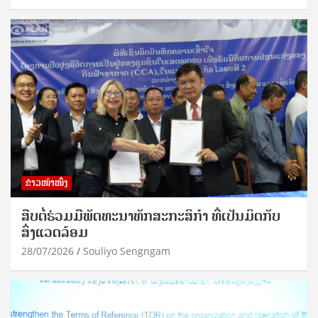
ຂ່າວໜ້າໜຶ່ງ
ສືບຕໍ່ຮ່ວມມືພັດທະນາທັກສະກະສິກຳ ທີ່ເປັນມິດກັບ
ສິ່ງແວດລ້ອມ
28/07/2026
Souliyo Sengngam