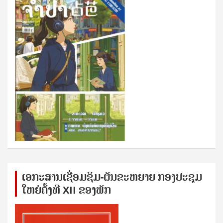
ເອກ​ະ​ສານ​ເຊ​ື່ອມ​ຊ​ຶມ-ຜັນ​ຂະ​ຫ​ຍາຍ ກອງ​ປະ​ຊຸມ​
ໃຫຍ່​ຄັ້ງ​ທີ XII ຂອງ​ພັກ