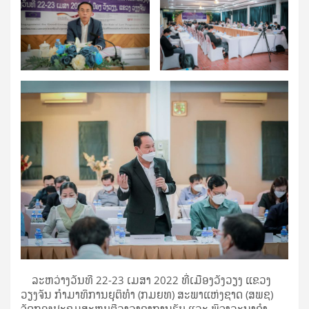
ລະຫວ່າງວັນທີ 22-23 ເມສາ 2022 ທີ່ເມືອງວັງວຽງ ແຂວງ
ວຽງຈັນ ກໍາມາທິການຍຸຕິທໍາ (ກມຍທ) ສະພາແຫ່ງຊາດ (ສພຊ)