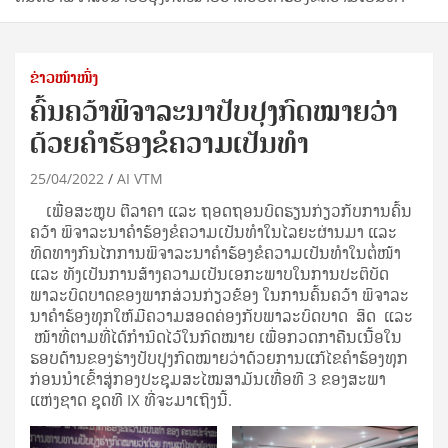
ຂ່າວໜ້າໜຶ່ງ
ຄົ້ນຄວ້າພິຈາລະນາປັບປຸງກົດໝາຍວ່າ
ດ້ວຍຄໍາຮ້ອງຂໍຄວາມເປັນທຳ
25/04/2022
AI VTM
ເພື່ອສະຫຼຸບ ຕີລາຄາ ແລະ ຖອດຖອນບົດຮຽນກ່ຽວກັບການຄົ້ນ
ຄວ້າ ພິຈາລະນາຄໍາຮ້ອງຂໍຄວາມເປັນທຳໃນໄລຍະຜ່ານມາ ແລະ
ທິດທາງກົນໄກການພິຈາລະນາຄຳຮ້ອງຂໍຄວາມເປັນທຳໃນຕໍ່ໜ້າ
ແລະ ທັງເປັນການສ້າງຄວາມເປັນເອກະພາບໃນການປະຕິບັດ
ພາລະບົດບາດຂອງພາກສ່ວນກ່ຽວຂ້ອງ ໃນການຄົ້ນຄວ້າ ພິຈາລະ
ນາຄໍາຮ້ອງທຸກໃຫ້ມີຄວາມສອດຄ່ອງກັບພາລະບົດບາດ ສິດ ແລະ
ໜ້າທີ່ຕາມທີ່ໄດ້ກຳນົດໄວ້ໃນກົດໝາຍ ເພື່ອກວດກາຄືນເນື້ອໃນ
ຮອບດ້ານຂອງຮ່າງປັບປຸງກົດໝາຍວ່າດ້ວຍການແກ້ໄຂຄຳຮ້ອງທຸກ
ກ່ອນນຳເຂົ້າສູ່ກອງປະຊຸມສະໄໝສາມັນເທື່ອທີ 3 ຂອງສະພາ
ແຫ່ງຊາດ ຊຸດທີ IX ທີ່ຈະມາເຖິງນີ້.