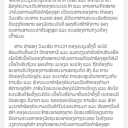
ຈັດກອງປະຊຸມສະຫຼຸບຕີລາລາຄາການຮັບ ແລະ ພິຈາລະນາຄໍາ
ຮ້ອງຂໍຄວາມເປັນທໍາຂອງຄະນະປະຈໍາ ແລະ ທາບທາມກົດໝາຍ
ວ່າດ້ວຍການແກ້ໄຂຄໍາຮ້ອງທຸກ ເປັນປະທານຂອງທ່ານ ຄໍາແພງ
ວິລະພັນ ປະທານ ກມຍທ ສພຊ ມີບັນດາທ່ານຄະນະຮັບຜິດຊອບ
ປັບປຸງກົດໝາຍ ຮອງລັດຖະມົນຕີ ຮອງຫົວໜ້າອົງການ ຮອງ
ປະທານສານປະຊາຊົນສູງສຸດ ແລະ ຂະແໜງການກ່ຽວຂ້ອງ
ເຂົ້າຮ່ວມ.
ທ່ານ ຄໍາແພງ ວິລະພັນ ກ່າວວ່າ ກອງປະຊຸມຄັ້ງນີ້ ຈະໄດ້
ພ້ອມກັນຄົ້ນຄວ້າ ປຶກສາຫາລື ແລະ ແລກປ່ຽນຄໍາຄິດຄໍາເຫັນເພື່ອ
ເຮັດໃຫ້ເນື້ອໃນຂອງກົດໝາຍວ່າດ້ວຍການແກ້ໄຂຄໍາຮ້ອງທຸກໃຫ້ມີ
ເນື້ອໃນຄົບຖ້ວນ ຮອບດ້ານ ລະອຽດ ຈະແຈ້ງ ແລະ ຖືກຕ້ອງກັບ
ສະພາບຕົວຈິງຂອງການພັດທະນາເສດຖະກິດ-ສັງ ຄົມ ການ
ປົກຄອງໃນປັດຈຸບັນ ແລະ ອະນາຄົດ ການສະຫຼຸບຕີລາຄາກ່ຽວກັບ
ການຮັບ ແລະ ພິຈາລະນາຄໍາຮ້ອງຂໍຄວາມເປັນທໍາຂອງກໍາມາ
ທິການຍຸຕິທໍາ ວ່າອັນໃດຄວນຈະຕ້ອງໄດ້ມີການປັບປຸງ ແລະ ອັນໃດ
ຄວນສືບຕໍ່ຈັດຕັ້ງປະຕິບັດ ເນື້ອໃນທີ່ນໍາມາຄົ້ນຄວ້າຄັ້ງນີ້ ປະກອບມີ
ບົດສະຫຼຸບ ຕີລາຄາ ແລະ ຖອດຖອນບົດຮຽນ ການຮັບ ແລະ ພິຈາ
ລະນາຄໍາຮ້ອງຂໍຄວາມເປັນທຳໃນໄລຍະຜ່ານມາ ແລະ ທິດທາງໃນຕໍ່
ໜ້າ ຂອງຄະນະປະຈຳສະພາແຫ່ງຊາດ ບົດສະເໜີບົດຮຽນການ
ຕິດຕາມກວດກາຂອງລັດຖະສະພາຂອງຕ່າງປະເທດ ໃນຂົງເຂດ
ວຽກງານຍຸຕິທຳ ຮ່າງກົດໝາຍວ່າດ້ວຍການແກ້ໄຂຄໍາຮ້ອງທຸກ