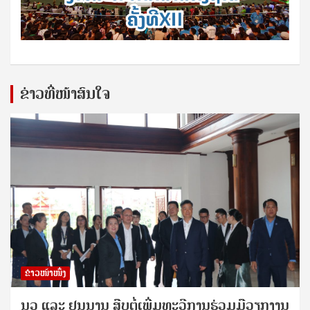
ຂ່າວທີ່ໜ້າສົນໃຈ
ຂ່າວໜ້າໜຶ່ງ
ນວ ແລະ ຢຸນນານ ສືບຕໍ່ເພີ່ມທະວີການຮ່ວມມືວຽກງານ