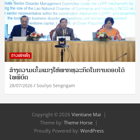
ຂ່າວໜ້າໜຶ່ງ
ສ້າງຄວາມເຂັ້ມແຂງໃຫ້ພາກທຸລະກິດໃນການຕອບໂຕ້
ໄພພິບັດ
28/07/2026
Souliyo Sengngam
Copyright © 2026
Vientiane Mai
Theme by:
Theme Horse
Proudly Powered by:
WordPress