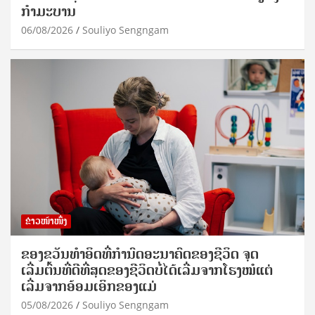
ກຳມະບານ
06/08/2026
Souliyo Sengngam
ຂ່າວໜ້າໜຶ່ງ
ຂອງຂວັນທໍາອິດທີ່ກໍານົດອະນາຄົດຂອງຊີວິດ ຈຸດ
ເລີ່ມຕົ້ນທີ່ດີທີ່ສຸດຂອງຊີວິດບໍ່ໄດ້ເລີ່ມຈາກໂຮງໝໍແຕ່
ເລີ່ມຈາກອ້ອມເອິກຂອງແມ່
05/08/2026
Souliyo Sengngam