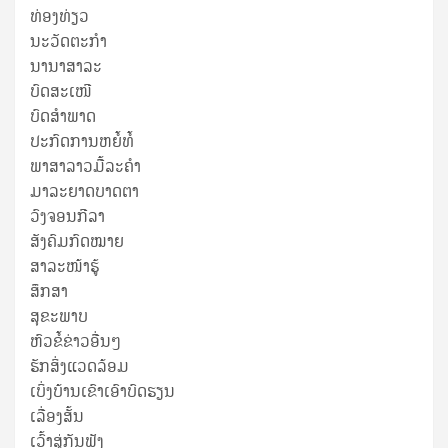
ທ່ອງທ່ຽວ
ນະວັດຕະກໍາ
ນານາສາລະ
ບົດສະເໜີ
ບົດສໍາພາດ
ປະກົດການຫຍໍ້ທໍ້
ພາສາລາວມື້ລະຄຳ
ມາລະຍາດບາດຕາ
ວົງຈອນກີລາ
ສັງຄົມກົດໝາຍ
ສາລະໜ້າຮູ້
ສຶກສາ
ສຸ​ຂະ​ພາບ
ຫົວຂໍ້ຂ່າວອື່ນໆ
ຮັກສິ່ງແວດລ້ອມ
ເບິ່ງບ້ານເຂົາເອົາບົດຮຽນ
ເລື່ອງສັ້ນ
ເວົ້າສູ່ກັນຟັງ