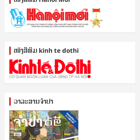
ໜັງ​ສື​ພິມ kinh te dothi
ວາລະສານຈຳປາ