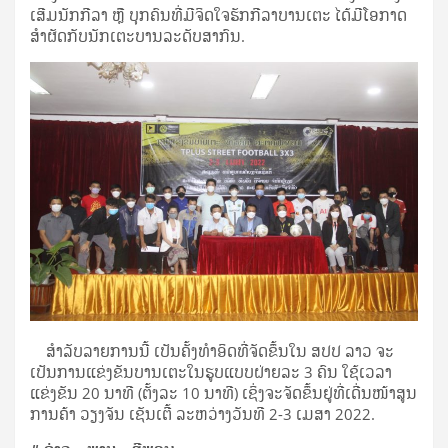
ເສີມນັກກີລາ ຫຼື ບຸກຄົນທີ່ມີຈິດໃຈຮັກກີລາບານເຕະ ໄດ້ມີໂອກາດ
ສຳຜັດກັບນັກເຕະບານລະດັບສາກົນ.
ສໍາລັບລາຍການນີ້ ເປັນຄັ້ງທໍາອິດທີ່ຈັດຂຶ້ນໃນ ສປປ ລາວ ຈະ
ເປັນການແຂ່ງຂັນບານເຕະໃນຮູບແບບຝ່າຍລະ 3 ຄົນ ໃຊ້ເວລາ
ແຂ່ງຂັນ 20 ນາທີ (ຕັ້ງລະ 10 ນາທີ) ເຊິ່ງຈະຈັດຂຶ້ນຢູ່ທີ່ເດີ່ນໜ້າສູນ
ການຄ້າ ວຽງຈັນ ເຊັນເຕີ້ ລະຫວ່າງວັນທີ 2-3 ເມສາ 2022.