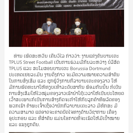
ທ່ານ ເພັດສະຫວັນ ເຄີນວິໄລ ກ່າວວ່າ: ງານແຂ່ງຂັນບານເຕະ
TPLUS Street Football ເປັນການຮ່ວມມືກັນລະຫວ່າງ ບໍລີສັດ
TPLUS ແລະ ສະໂມສອນບານເຕະ Borussia Dortmund
ປະເທດເຢຍລະມັນ ງານດັ່ງກ່າວ ຈະມີຄວາມໝາຍຄວາມສຳຄັນ
ໃນການສົ່ງເສີມ ແລະ ຊຸກຍູ້ວົງການກີລາບານເຕະຂອງລາວ ໃຫ້
ມີການພັດທະນາໃຫ້ທຽບເທົ່າລະດັບສາກົນ ພ້ອມກັນນັ້ນ ກໍເປັນ
ການສົ່ງເສີມໃຫ້ໄວໝຸ່ມຂອງລາວເຮົານຳໃຊ້ເວລາໃຫ້ເປັນປະໂຫຍດ
ເວົ້າສະເພາະກໍເປັນການສ້າງກິດຈະກຳໃຫ້ກັບລູກຄ້າທີພລັດຂອງ
ພວກເຮົາ ຂ້າພະເຈົ້າເຊື່ອວ່ານັກກີລາບານເຕະລາວ ມີທັກສະ ມີ
ຄວາມສາມາດ ແຕ່ອາດຈະຂາດປັດໄຈທາງດ້ານວິຊາການ ເຄື່ອງ
ອຸປະກອນ ແລະ ທີ່ສຳຄັນ ແມ່ນໂອກາດທີ່ຈະເຮັດໃຫ້ມີເປົ້າໝາຍ
ແລະ ແຮງຊຸກດັນ.