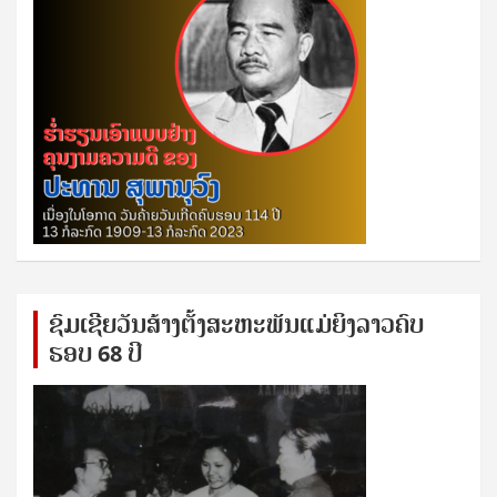
ຊົ​ມ​ເຊີຍ​ວັນ​ສ້າງ​ຕັ້ງ​ສະ​ຫະ​ພັນ​ແມ່​ຍິງ​​ລາວຄົບ​
ຮອບ 68 ປິ