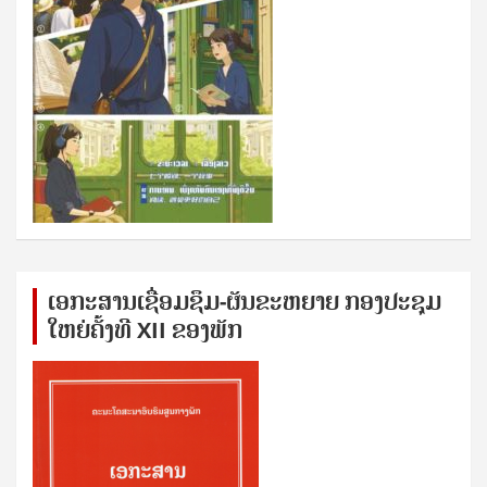
ເອກ​ະ​ສານ​ເຊ​ື່ອມ​ຊ​ຶມ-ຜັນ​ຂະ​ຫ​ຍາຍ ກອງ​ປະ​ຊຸມ​
ໃຫຍ່​ຄັ້ງ​ທີ XII ຂອງ​ພັກ