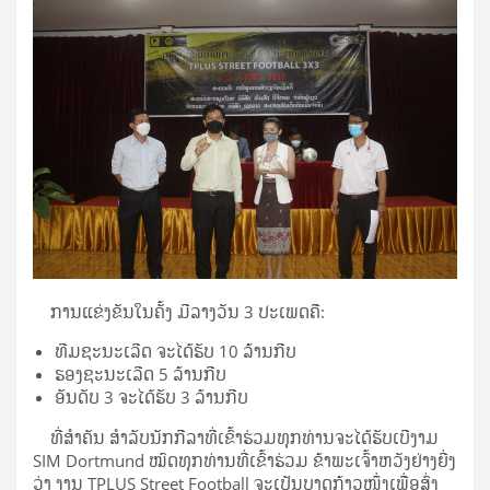
ການແຂ່ງຂັນໃນຄັ້ງ ມີລາງວັນ 3 ປະເພດຄື:
ທີມຊະນະເລີດ ຈະໄດ້ຮັບ 10 ລ້ານກີບ
ຮອງຊະນະເລີດ 5 ລ້ານກີບ
ອັນດັບ 3 ຈະໄດ້ຮັບ 3 ລ້ານກີບ
ທີ່ສຳຄັນ ສຳລັບນັກກີລາທີ່ເຂົ້າຮ່ວມທຸກທ່ານຈະໄດ້ຮັບເບີງາມ
SIM Dortmund ໝົດທຸກທ່ານທີ່ເຂົ້າຮ່ວມ ຂ້າພະເຈົ້າຫວັງຢ່າງຍີ່ງ
ວ່າ ງານ TPLUS Street Football ຈະເປັນບາດກ້າວໜຶ່ງເພື່ອສົ່ງ