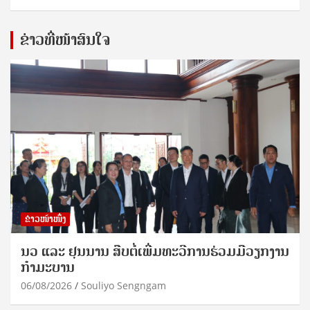
ຂ່າວທີ່ໜ້າສົນໃຈ
ຂ່າວໜ້າໜຶ່ງ
ນວ ແລະ ຢຸນນານ ສືບຕໍ່ເພີ່ມທະວີການຮ່ວມມືວຽກງານ
ກຳມະບານ
06/08/2026
Souliyo Sengngam