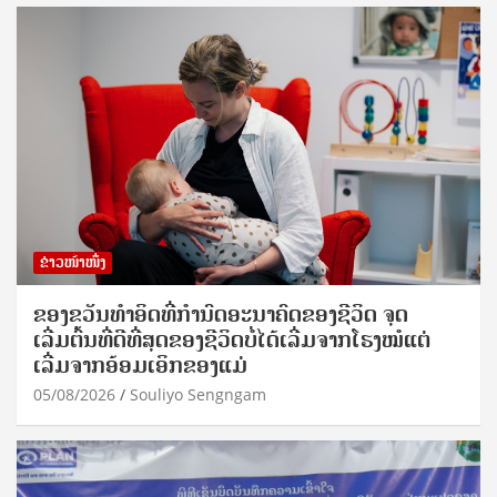
ຂ່າວໜ້າໜຶ່ງ
ຂອງຂວັນທໍາອິດທີ່ກໍານົດອະນາຄົດຂອງຊີວິດ ຈຸດ
ເລີ່ມຕົ້ນທີ່ດີທີ່ສຸດຂອງຊີວິດບໍ່ໄດ້ເລີ່ມຈາກໂຮງໝໍແຕ່
ເລີ່ມຈາກອ້ອມເອິກຂອງແມ່
05/08/2026
Souliyo Sengngam