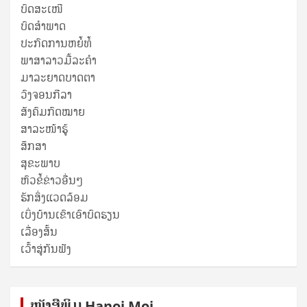
ບົດສະເໜີ
ບົດສໍາພາດ
ປະກົດການຫຍໍ້ທໍ້
ພາສາລາວມື້ລະຄຳ
ມາລະຍາດບາດຕາ
ວົງຈອນກີລາ
ສັງຄົມກົດໝາຍ
ສາລະໜ້າຮູ້
ສຶກສາ
ສຸ​ຂະ​ພາບ
ຫົວຂໍ້ຂ່າວອື່ນໆ
ຮັກສິ່ງແວດລ້ອມ
ເບິ່ງບ້ານເຂົາເອົາບົດຮຽນ
ເລື່ອງສັ້ນ
ເວົ້າສູ່ກັນຟັງ
ໜັງ​ສື​ພິມ Hanoi Moi