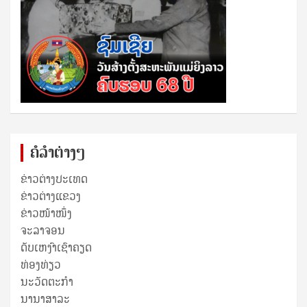
ຄໍລຳຕ່າງໆ
ຂ່າວຕ່າງປະເທດ
ຂ່າວ​ຕ່າງ​ແຂວງ
ຂ່າວໜ້າໜຶ່ງ
ຈະລາຈອນ
ດັບເຫງົາເຊົາຄຽດ
ທ່ອງທ່ຽວ
ນະວັດຕະກໍາ
ນານາສາລະ