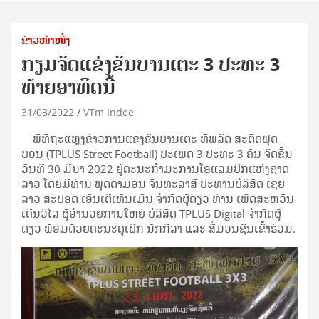
ຂ່າວໜ້າໜຶ່ງ
ກຽມຈັດແຂ່ງຂັນບານເຕະ 3 ປະທະ 3
ທ້າຍອາທິດນີ້
31/03/2022
VTm Indee
ພິທີຖະແຫຼງຂ່າວການແຂ່ງຂັນບານເຕະ ທີພລັດ ສະຕີດຟຸດ
ບອນ (TPLUS Street Football) ປະເພດ 3 ປະທະ 3 ຄົນ ຈັດຂຶ້ນ
ວັນທີ 30 ມີນາ 2022 ຢູ່ຄະນະກໍາມະການໂອແລມປິກແຫ່ງຊາດ
ລາວ ໂດຍມີທ່ານ ພຸດດາມອນ ຈັນທະລາສີ ປະທານບໍລິສັດ ເຊຍ
ລາວ ສະປອດ ເອັນເຕີເທັນເມັນ ຈໍາກັດຜູ້ດຽວ ທ່ານ ເພັດສະຫວັນ
ເຄີນວິໄລ ຜູ້ອຳນວຍການໃຫຍ່ ບໍລິສັດ TPLUS Digital ຈຳກັດຜູ້
ດຽວ ພ້ອມດ້ວຍຄະນະຄູເຝິກ ນັກກີລາ ແລະ ສື່ມວນຊົນເຂົ້າຮ່ວມ.