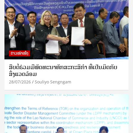
ຂ່າວໜ້າໜຶ່ງ
ສືບຕໍ່ຮ່ວມມືພັດທະນາທັກສະກະສິກຳ ທີ່ເປັນມິດກັບ
ສິ່ງແວດລ້ອມ
28/07/2026
Souliyo Sengngam