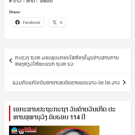
# ຂ່າວ – ພາບ : ສີພອນ
Share:
Facebook
X
Post
ກະຊວງ ຖວທ ມອບອຸປະກອນໃສ່ຫ້ອງຂໍ້ມູນຂ່າວສານການ
navigation
ທ່ອງທ່ຽວໃຫ້ພະແນກ ຖວທ ນວ
ຮ່ວມກັນແກ້ໄຂບັນຫາຢາເສບຕິດຊາຍແດນລາວ-ໄທ ໄທ-ລາວ
ເອ​ກະ​ສານ​ປະ​ຖະ​ກະ​ຖ​າ ວັນ​ຄ້າຍ​ວັນ​ເກີດ ປ​ະ​
ທານ​ສຸ​ພາ​ນຸ​ວົງ ຄົບ​ຮອບ 114 ປີ