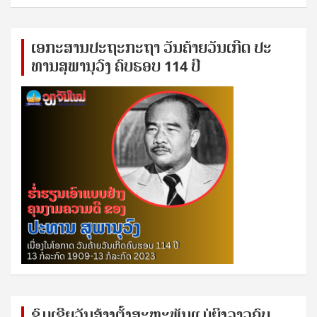
ເອ​ກະ​ສານ​ປະ​ຖະ​ກະ​ຖ​າ ວັນ​ຄ້າຍ​ວັນ​ເກີດ ປ​ະ​
ທານ​ສຸ​ພາ​ນຸ​ວົງ ຄົບ​ຮອບ 114 ປີ
ຊົ​ມ​ເຊີຍ​ວັນ​ສ້າງ​ຕັ້ງ​ສະ​ຫະ​ພັນ​ແມ່​ຍິງ​​ລາວຄົບ​