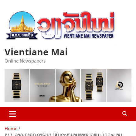
Skip
to
content
Vientiane Mai
Online Newspapers
Home
ສປປ ລາວ-ຊາອຸດິ ອາຣັບບີ ເສີມຂະຫຍາຍສາຍພົວພັນມິດຕະພາບ