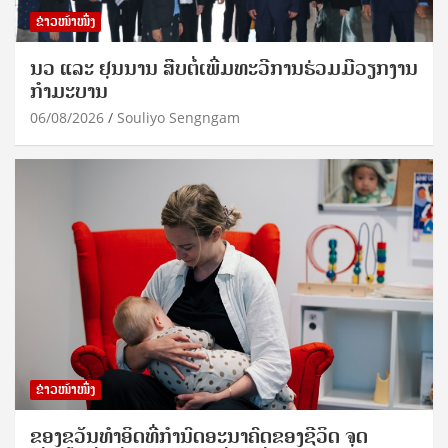
ຂ່າວໜ້າໜຶ່ງ
ນວ ແລະ ຢຸນນານ ສືບຕໍ່ເພີ່ມທະວີການຮ່ວມມືວຽກງານ
ກຳມະບານ
06/08/2026
Souliyo Sengngam
ຂ່າວໜ້າໜຶ່ງ
ຂອງຂວັນທໍາອິດທີ່ກໍານົດອະນາຄົດຂອງຊີວິດ ຈຸດ