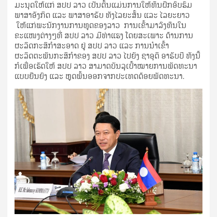
ມະນຸດໃຫ້ແກ່ ສປປ ລາວ ເປັນຕົ້ນແມ່ນການໃຫ້ທຶນຝຶກອົບຮົມ
ພາສາອັງກິດ ແລະ ພາສາອາຣັບ ທັງໄລຍະສັ້ນ ແລະ ໄລຍະຍາວ
ໃຫ້ແກ່ພະນັກງານການທູດຂອງລາວ ການເຂົ້າມາລົງທຶນໃນ
ຂະແໜງຕ່າງໆທີ່ ສປປ ລາວ ມີທ່າແຮງ ໂດຍສະເພາະ ດ້ານການ
ຜະລິດກະສິກໍາສະອາດ ຢູ່ ສປປ ລາວ ແລະ ການນໍາເຂົ້າ
ຜະລິດຕະພັນກະສິກໍາຂອງ ສປປ ລາວ ໄປຍັງ ຊາອຸດິ ອາຣັບບີ ທັງນີ້
ກໍເພື່ອເຮັດໃຫ້ ສປປ ລາວ ສາມາດບັນລຸເປົ້າໝາຍການພັດທະນາ
ແບບຍືນຍົງ ແລະ ຫຼຸດພົ້ນອອກຈາກປະເທດດ້ອຍພັດທະນາ.