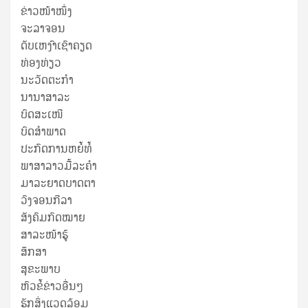
ຂ່າວໜ້າໜຶ່ງ
ຈະລາຈອນ
ດັບເຫງົາເຊົາຄຽດ
ທ່ອງທ່ຽວ
ນະວັດຕະກໍາ
ນານາສາລະ
ບົດສະເໜີ
ບົດສໍາພາດ
ປະກົດການຫຍໍ້ທໍ້
ພາສາລາວມື້ລະຄຳ
ມາລະຍາດບາດຕາ
ວົງຈອນກີລາ
ສັງຄົມກົດໝາຍ
ສາລະໜ້າຮູ້
ສຶກສາ
ສຸ​ຂະ​ພາບ
ຫົວຂໍ້ຂ່າວອື່ນໆ
ຮັກສິ່ງແວດລ້ອມ