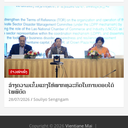
ຂ່າວໜ້າໜຶ່ງ
ສ້າງຄວາມເຂັ້ມແຂງໃຫ້ພາກທຸລະກິດໃນການຕອບໂຕ້
ໄພພິບັດ
28/07/2026
Souliyo Sengngam
Copyright © 2026
Vientiane Mai