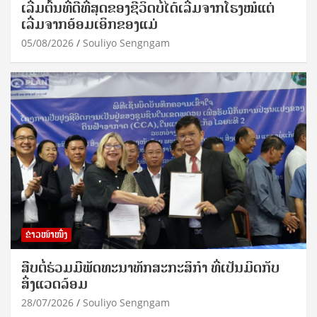
ເລີ່ມຕົ້ນທີ່ດີທີ່ສຸດຂອງຊີວິດບໍ່ໄດ້ເລີ່ມຈາກໂຮງໝໍແຕ່
ເລີ່ມຈາກອ້ອມເອິກຂອງແມ່
05/08/2026
Souliyo Sengngam
ຂ່າວໜ້າໜຶ່ງ
ສືບຕໍ່ຮ່ວມມືພັດທະນາທັກສະກະສິກຳ ທີ່ເປັນມິດກັບ
ສິ່ງແວດລ້ອມ
28/07/2026
Souliyo Sengngam