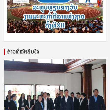
ຂ່າວທີ່ໜ້າສົນໃຈ