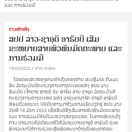
ແລະ ການຮ່ວມມື
ຂ່າວໜ້າໜຶ່ງ
ສປປ ລາວ-ຊາອຸດິ ອາຣັບບີ ເສີມ
ຂະຫຍາຍສາຍພົວພັນມິດຕະພາບ ແລະ
ການຮ່ວມມື
19/03/2022
VTm Indee
ໂດຍຕອບສະໜອງຕາມຄໍາເຊີນຂອງທ່ານ ສະເຫຼີມໄຊ ກົມມະ
ສິດ ລັດຖະມົນຕີກະຊວງການຕ່າງປະເທດແຫ່ງ ສປປ ລາວ
ສົມເດັດ ເຈົ້າຊາຍ ຟາຍຊໍ ບິນ ຟາຮັນ ອານ ຊາອຸດ ລັດຖະມົນຕີ
ກະຊວງການຕ່າງປະເທດ ແຫ່ງ ລາຊະອານາຈັກ ຊາອຸດິ ອາຣັບບີ
ພ້ອມດ້ວຍຄະນະ ໄດ້ເດີນທາງມາຢ້ຽມຢາມເຮັດວຽກຢູ່ ສປປ ລາວ
ວັນທີ 18 ມີນາ 2022 ເພື່ອສືບຕໍ່ສົ່ງເສີມສາຍພົວພັນມິດຕະພາບ
ແລະ ການຮ່ວມມືອັນດີລະຫວ່າງສອງປະເທດ. ໃນການພົບປະດັ່ງ
ກ່າວ ຝ່າຍລາວຍັງໄດ້ສະເໜີໃຫ້ລັດຖະບານຊາອຸດິ ອາຣັບບີ ຊ່ວຍ
ພິຈາລະນາໃຫ້ການຊ່ວຍເຫຼືອພັດທະນາດ້ານຊັບພະຍາກອນ