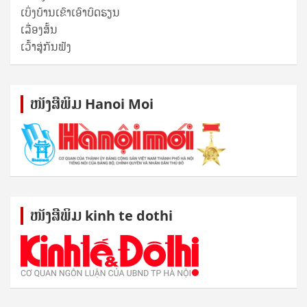
ເບິ່ງບ້ານເຂົາເອົາບົດຮຽນ
ເລື່ອງສັ້ນ
ເວົ້າສູ່ກັນຟັງ
ໜັງ​ສື​ພິມ Hanoi Moi
ໜັງ​ສື​ພິມ kinh te dothi