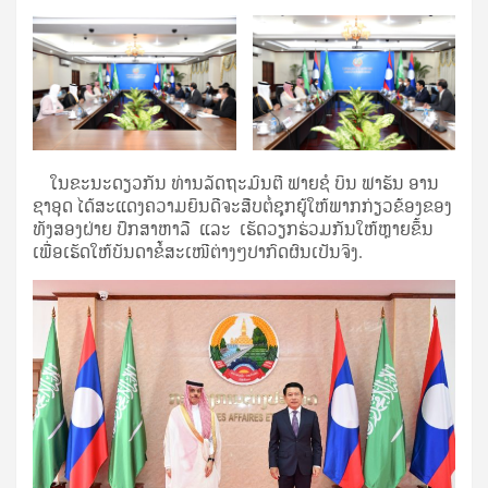
ໃນຂະນະດຽວກັນ ທ່ານລັດຖະມົນຕີ ຟາຍຊໍ ບິນ ຟາຮັນ ອານ
ຊາອຸດ ໄດ້ສະແດງຄວາມຍິນດີຈະສືບຕໍ່ຊຸກຍູ້ໃຫ້ພາກກ່ຽວຂ້ອງຂອງ
ທັງສອງຝ່າຍ ປຶກສາຫາລື ແລະ ເຮັດວຽກຮ່ວມກັນໃຫ້ຫຼາຍຂຶ້ນ
ເພື່ອເຮັດໃຫ້ບັນດາຂໍ້ສະເໜີຕ່າງໆປາກົດຜົນເປັນຈິງ.