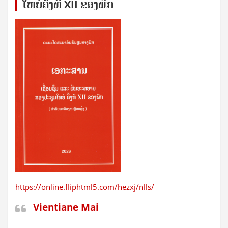
ໃຫຍ່​ຄັ້ງ​ທີ XII ຂອງ​ພັກ
https://online.fliphtml5.com/hezxj/nlls/
Vientiane Mai