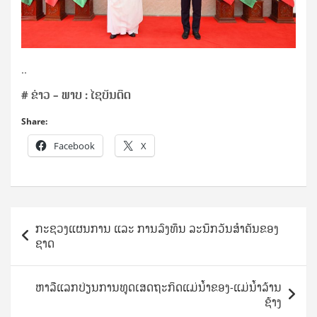
..
# ຂ່າວ – ພາບ : ໄຊບັນດິດ
Share:
Facebook
X
Post
ກະຊວງແຜນການ ແລະ ການລົງທຶນ ລະນຶກວັນສຳຄັນຂອງ
navigation
ຊາດ
ຫາລືແລກປ່ຽນການທູດເສດຖະກິດແມ່ນໍ້າຂອງ-ແມ່ນໍ້າລ້ານ
ຊ້າງ