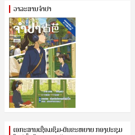
ວາລະສານຈຳປາ
ເອກ​ະ​ສານ​ເຊ​ື່ອມ​ຊ​ຶມ-ຜັນ​ຂະ​ຫ​ຍາຍ ກອງ​ປະ​ຊຸມ​