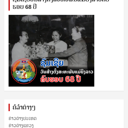
ຮອບ 68 ປິ
ຄໍລຳຕ່າງໆ
ຂ່າວຕ່າງປະເທດ
ຂ່າວ​ຕ່າງ​ແຂວງ