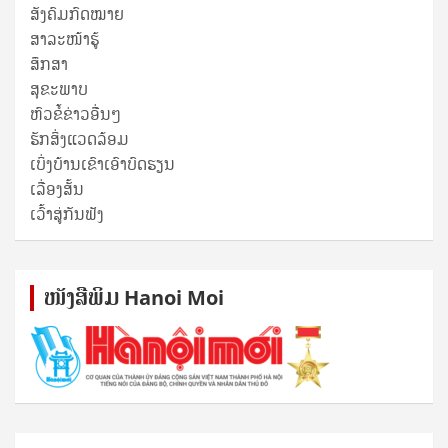
ສັງຄົມກົດໝາຍ
ສາລະໜ້າຮູ້
ສຶກສາ
ສຸ​ຂະ​ພາບ
ຫົວຂໍ້ຂ່າວອື່ນໆ
ຮັກສິ່ງແວດລ້ອມ
ເບິ່ງບ້ານເຂົາເອົາບົດຮຽນ
ເລື່ອງສັ້ນ
ເວົ້າສູ່ກັນຟັງ
ໜັງ​ສື​ພິມ Hanoi Moi