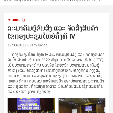
ຂ່າວໜ້າໜຶ່ງ
ສະມາຄົມຜູ້ຂົນສົ່ງ ແລະ ຈັດສົ່ງສິນຄ້າ
ໄຂກອງປະຊຸມໃຫຍ່ຄັ້ງທີ IV
17/03/2022
VTm Indee
ກອງປະຊຸມໃຫຍ່ຄັ້ງທີ IV ສະມາຄົມຜູ້ຂົນສົ່ງ ແລະ ຈັດສົ່ງສິນຄ້າ
ຈັດຂຶ້ນວັນທີ 15 ມີນາ 2022 ທີ່ສູນເຝິກອົບຮົມລາວ-ຍີ່ປຸ່ນ (ICTC)
ເປັນປະທານຂອງທ່ານ ປຣະຈິດ ໄຊຍະວົງ ປະທານສະມາຄົມຜູ້
ຂົນສົ່ງ ແລະ ຈັດສົ່ງສິນຄ້າ ເປັນກຽດເຂົ້າຮ່ວມຂອງທ່ານ ວຽງສະ
ຫວັດ ສີພັນດອນ ລັດຖະມົນຕີກະຊວງໂຍທາທິການ ແລະ ຂົນສົ່ງ
(ຍທຂ) ທ່ານ ດາວວອນ ພະຈັນທະວົງ ຮອງປະທານສະພາການຄ້າ
ແລະ ອຸດສາຫະກຳແຫ່ງຊາດລາວ ພ້ອມດ້ວຍສະມາຊິກສະມາຄົມ
ແລະ ຂະແໜງການກ່ຽວຂ້ອງ.