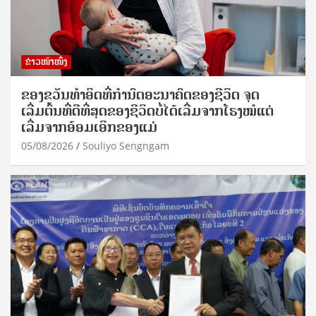
ຂ່າວໜ້າໜຶ່ງ
ຂອງຂວັນທໍາອິດທີ່ກໍານົດອະນາຄົດຂອງຊີວິດ ຈຸດ
ເລີ່ມຕົ້ນທີ່ດີທີ່ສຸດຂອງຊີວິດບໍ່ໄດ້ເລີ່ມຈາກໂຮງໝໍແຕ່
ເລີ່ມຈາກອ້ອມເອິກຂອງແມ່
05/08/2026
Souliyo Sengngam