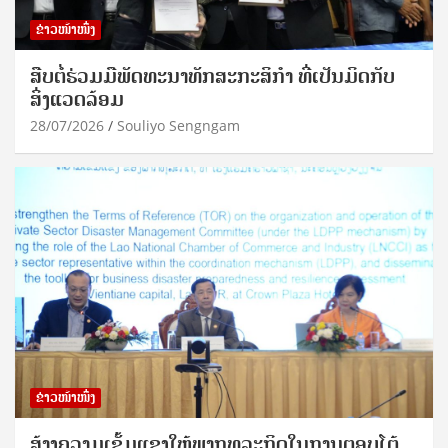
ຂ່າວໜ້າໜຶ່ງ
ສືບຕໍ່ຮ່ວມມືພັດທະນາທັກສະກະສິກຳ ທີ່ເປັນມິດກັບ
ສິ່ງແວດລ້ອມ
28/07/2026
Souliyo Sengngam
ຂ່າວໜ້າໜຶ່ງ
ສ້າງຄວາມເຂັ້ມແຂງໃຫ້ພາກທຸລະກິດໃນການຕອບໂຕ້