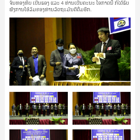
ຈັນທອງທິບ ເປັນຮອງ ແລະ 4 ທ່ານເປັນຄະນະ ໂອກາດນີ້ ກໍໄດ້ຮັບ
ຟັງການໂອ້ລົມຂອງທ່ານລັດຖະມົນຕີຕື່ມອີກ.