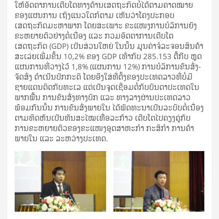
ໃຫ້ອັດຕາການເຕີບໂຕທາງດ້ານເສດຖະກິດບໍ່ໄດ້ຕາມຄາດໝາຍ
ຂອງແຜນການ ເຖິງແນວໃດກໍຕາມ ເຫັນວ່າໂຄງປະກອບ
ເສດຖະກິດມະຫາພາກ ໂດຍສະເພາະ ຂະແໜງການບໍລິການຍັງ
ຂະຫຍາຍຕົວຢ່າງຕໍ່ເນື່ອງ ແລະ ກວມອັດຕາການເຕີບໂຕ
ເສດຖະກິດ (GDP) ເປັນສ່ວນໃຫຍ່ ໃນນັ້ນ ມູນຄ່າຈໍລະຈອນສິນຄ້າ
ສະເລ່ຍເພີ່ມຂຶ້ນ 10,2% ຂອງ GDP ເທົ່າກັບ 285.153 ຕື້ກີບ ຫຼຸດ
ແຜນການທີ່ວາງໄວ້ 1,8% (ແຜນການ 12%) ການບໍລິການຂົນສົ່ງ-
ຈັດສົ່ງ ດຳເນີນປົກກະຕິ ໂດຍອີງໃສ່ທີ່ຕັ້ງຂອງປະເທດລາວທີ່ບໍ່ມີ
ຊາຍແດນຕິດກັບທະເລ ແຕ່ເປັນຈຸດເຊື່ອມຕໍ່ກັບບັນດາປະເທດໃນ
ພາກພື້ນ ການຂົນສົ່ງທາງບົກ ແລະ ທາງລາງຜ່ານປະເທດລາວ
ພ້ອມກັນນັ້ນ ການຂົນສົ່ງພາຍໃນ ໄດ້ພັດທະນາເປັນລະບົບຕໍ່ເນື່ອງ
ຕາມທິດຫັນເປັນທັນສະໄໝເທື່ອລະກ້າວ ເຕີບໂຕໄປຄຽງຄູ່ກັບ
ການຂະຫຍາຍຕົວຂອງຂະແໜງອຸດສາຫະກຳ ກະສິກຳ ການຄ້າ
ພາຍໃນ ແລະ ລະຫວ່າງປະເທດ.