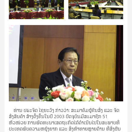
ທ່ານ ປຣະຈິດ ໄຊຍະວົງ ກ່າວວ່າ: ສະມາຄົມຜູ້ຂົນສົ່ງ ແລະ ຈັດ
ສົ່ງສິນຄ້າ ສ້າງຕັ້ງຂຶ້ນໃນປີ 2003 ປັດຈຸບັນມີສະມາຊິກ 51
ຫົວໜ່ວຍ ການພັດທະນາເສດຖະກິດໄດ້ດຳເນີນໄປໃນສະພາບທີ່
ປະເທດພົບຄວາມຫຍຸ້ງຍາກ ແລະ ສິ່ງທ້າທາຍຫຼາຍດ້ານ ທີ່ສົ່ງຜົນ