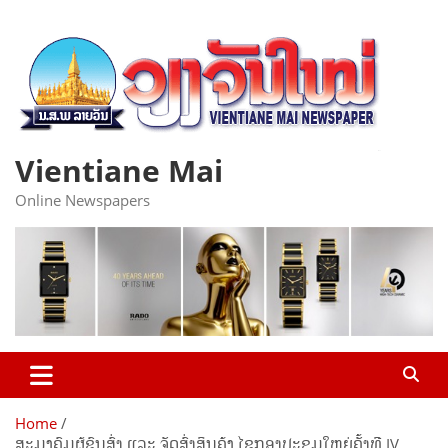
Skip
to
content
Vientiane Mai
Online Newspapers
Home
ສະມາຄົມຜູ້ຂົນສົ່ງ ແລະ ຈັດສົ່ງສິນຄ້າ ໄຂກອງປະຊຸມໃຫຍ່ຄັ້ງທີ IV