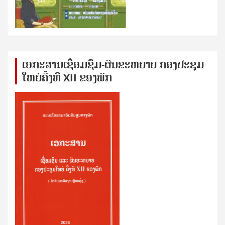
ເອກ​ະ​ສານ​ເຊ​ື່ອມ​ຊ​ຶມ-ຜັນ​ຂະ​ຫ​ຍາຍ ກອງ​ປະ​ຊຸມ​
ໃຫຍ່​ຄັ້ງ​ທີ XII ຂອງ​ພັກ