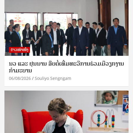
ຂ່າວໜ້າໜຶ່ງ
ນວ ແລະ ຢຸນນານ ສືບຕໍ່ເພີ່ມທະວີການຮ່ວມມືວຽກງານ
ກຳມະບານ
06/08/2026
Souliyo Sengngam