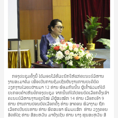
ກອງປະຊຸມຄັ້ງນີ້ ໄດ້ມອບໂລ້ທີ່ລະນຶກໃຫ້ແກ່ຄະນະບໍລິຫານ
ງານສະມາຄົມ ເພື່ອເປັນການຊົມເຊີຍຜົນງານການປະຕິບັດ
ວຽກງານໄລຍະຜ່ານມາ 12 ທ່ານ ພ້ອມກັນນັ້ນ ຜູ້ເຂົ້າຮ່ວມກໍໄດ້
ປະກອບຄຳເຫັນຕໍ່ກອງປະຊຸມ ຈາກນັ້ນກໍໄດ້ປ່ອນບັດເລືອກຕັ້ງເອົາ
ຄະນະບໍລິຫານງານຊຸດໃໝ່ ມີຜູ້ສະໝັກ 14 ທ່ານ ເລືອກເອົາ 9
ທ່ານ ຜ່ານການປ່ອນບັດເລືອກຕັ້ງ ທ່່ານ ສາຄອນ ພິລາງາມ ຖືກ
ເລືອກເປັນປະທານ ທ່ານ ພຶດສະພາ ພົມມະສັກ ທ່ານ ວຽງຄອນ
ສິດທິໄຊ ທ່ານ ສີສະຫວັນ ມາຢົ່ງເຊິນ ທ່ານ ນາງ ທຸນສະຫວັນ ສີ