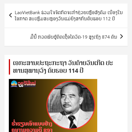
Post
LaoVietBank ຮ່ວມໃຈຈັດກິດຈະກຳຊ່ວຍເຫຼືອສັງຄົມ ເນື່ອງໃນ
navigation
ໂອກາດ ສະເຫຼີມສະຫຼອງວັນແມ່ຍິງສາກົນຄົບຮອບ 112 ປີ
ມື້ນີ້ ກວດພົບຜູ້ຕິດເຊື້ອໂຄວິດ-19 ສູງເຖິງ 874 ຄົນ
ເອ​ກະ​ສານ​ປະ​ຖະ​ກະ​ຖ​າ ວັນ​ຄ້າຍ​ວັນ​ເກີດ ປ​ະ​
ທານ​ສຸ​ພາ​ນຸ​ວົງ ຄົບ​ຮອບ 114 ປີ