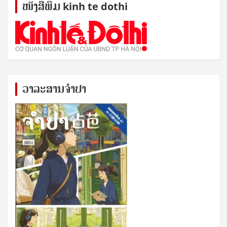
ໜັງ​ສື​ພິມ kinh te dothi
ວາລະສານຈຳປາ