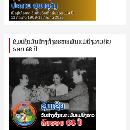
ຊົ​ມ​ເຊີຍ​ວັນ​ສ້າງ​ຕັ້ງ​ສະ​ຫະ​ພັນ​ແມ່​ຍິງ​​ລາວຄົບ​
ຮອບ 68 ປິ