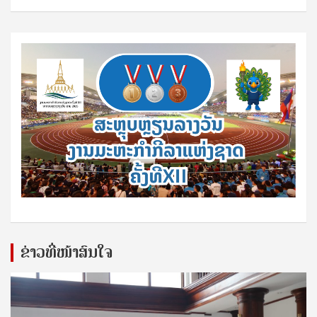
ຂ່າວທີ່ໜ້າສົນໃຈ