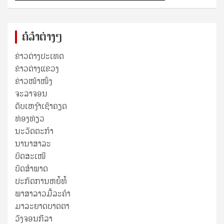
ຄໍລຳຕ່າງໆ
ຂ່າວຕ່າງປະເທດ
ຂ່າວ​ຕ່າງ​ແຂວງ
ຂ່າວໜ້າໜຶ່ງ
ຈະລາຈອນ
ດັບເຫງົາເຊົາຄຽດ
ທ່ອງທ່ຽວ
ນະວັດຕະກໍາ
ນານາສາລະ
ບົດສະເໜີ
ບົດສໍາພາດ
ປະກົດການຫຍໍ້ທໍ້
ພາສາລາວມື້ລະຄຳ
ມາລະຍາດບາດຕາ
ວົງຈອນກີລາ