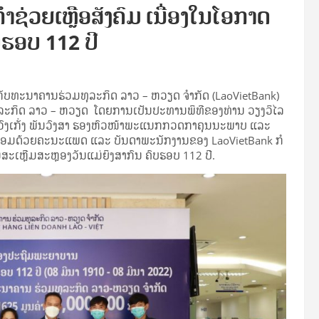
ຊ່ວຍເຫຼືອສັງຄົມ ເນື່ອງໃນໂອກາດ
ບຮອບ 112 ປີ
ກັບທະນາຄານຮ່ວມທຸລະກິດ ລາວ – ຫວຽດ ຈໍາກັດ (LaoVietBank)
ວມທຸລະກິດ ລາວ – ຫວຽດ ໂດຍການເປັນປະທານພິທີຂອງທ່ານ ວຽງວິໄລ
ວົງເກັ່ງ ພັນວົງສາ ຮອງຫົວໜ້າພະແນກກວດກາຄຸນນະພາບ ແລະ
ພ້ອມດ້ວຍຄະນະແພດ ແລະ ບັນດາພະນັກງານຂອງ LaoVietBank ກໍ
ນງານສະເຫຼີມສະຫຼອງວັນແມ່ຍິງສາກົນ ຄົບຮອບ 112 ປີ.