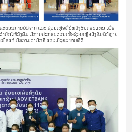
ນຂະບວນການບໍລິຈາກ ແລະ ຊ່ວຍເຫຼືອທີ່ບໍ່ຫວັງຜົນຕອບແທນ ເພື່ອ
ໍານຶກໃຫ້ສັງຄົມ ມີການປະກອບສ່ວນເພື່ອຊ່ວຍເຫຼືອສັງຄົມໃຫ້ຫຼາຍ
້ອເພື່ອແຜ່ ມີຄວາມສາມັກຄີ ແລະ ມີສຸຂະພາບທີ່ດີ.