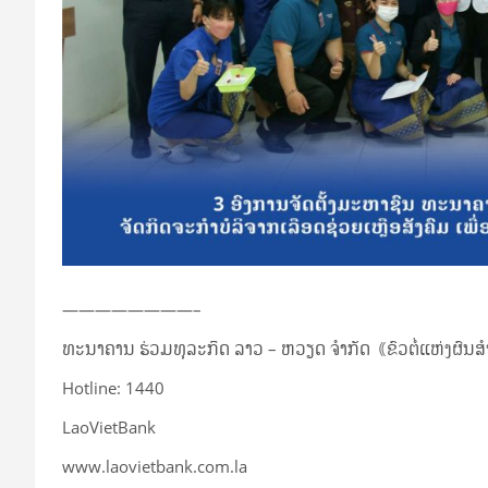
————————–
ທະນາຄານ ຮ່ວມທຸລະກິດ ລາວ – ຫວຽດ ຈໍາກັດ｟ຂົວຕໍ່ແຫ່ງຜົນສ
Hotline: 1440
LaoVietBank
www.laovietbank.com.la