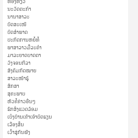
ທ່ອງທ່ຽວ
ນະວັດຕະກໍາ
ນານາສາລະ
ບົດສະເໜີ
ບົດສໍາພາດ
ປະກົດການຫຍໍ້ທໍ້
ພາສາລາວມື້ລະຄຳ
ມາລະຍາດບາດຕາ
ວົງຈອນກີລາ
ສັງຄົມກົດໝາຍ
ສາລະໜ້າຮູ້
ສຶກສາ
ສຸ​ຂະ​ພາບ
ຫົວຂໍ້ຂ່າວອື່ນໆ
ຮັກສິ່ງແວດລ້ອມ
ເບິ່ງບ້ານເຂົາເອົາບົດຮຽນ
ເລື່ອງສັ້ນ
ເວົ້າສູ່ກັນຟັງ