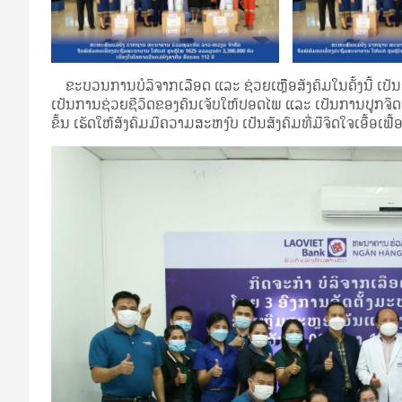
ຂະບວນການບໍລິຈາກເລືອດ ແລະ ຊ່ວຍເຫຼືຶອສັງຄົມໃນຄັ້ງນີ້ ເປັ
ເປັນການຊ່ວຍຊີວິດຂອງຄົນເຈັບໃຫ້ປອດໄພ ແລະ ເປັນການປູກຈິດສ
ຂຶ້ນ ເຮັດໃຫ້ສັງຄົມມີຄວາມສະຫງົບ ເປັນສັງຄົມທີ່ມີຈິດໃຈເອື້ອເຟື