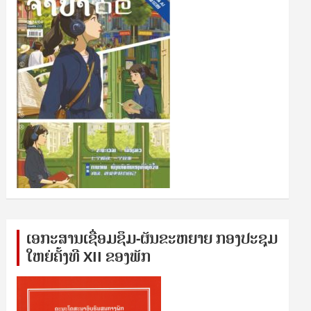
ເອກ​ະ​ສານ​ເຊ​ື່ອມ​ຊ​ຶມ-ຜັນ​ຂະ​ຫ​ຍາຍ ກອງ​ປະ​ຊຸມ​
ໃຫຍ່​ຄັ້ງ​ທີ XII ຂອງ​ພັກ