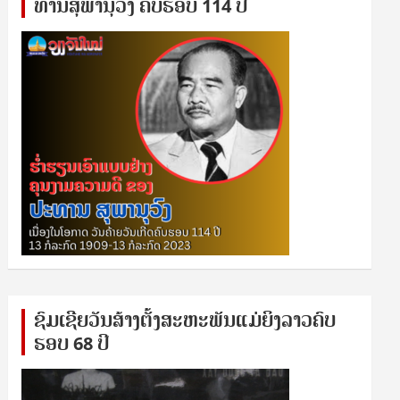
ທານ​ສຸ​ພາ​ນຸ​ວົງ ຄົບ​ຮອບ 114 ປີ
ຊົ​ມ​ເຊີຍ​ວັນ​ສ້າງ​ຕັ້ງ​ສະ​ຫະ​ພັນ​ແມ່​ຍິງ​​ລາວຄົບ​
ຮອບ 68 ປິ