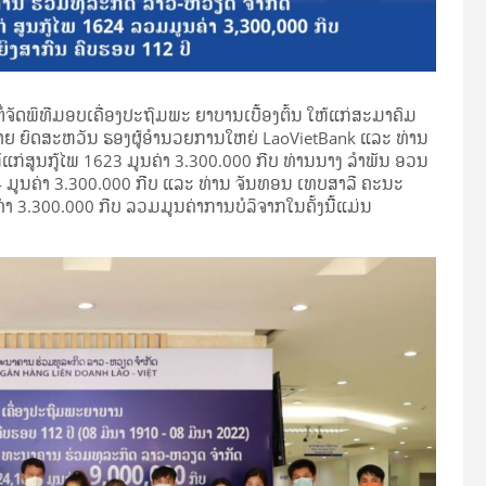
ໍ່ຈັດພິທີມອບເຄື່ອງປະຖົມພະ ຍາບານເບື້ອງຕົ້ນ ໃຫ້ແກ່ສະມາຄົມ
າຍ ຍົດສະຫວັນ ຮອງຜູ້ອໍານວຍການໃຫຍ່ LaoVietBank ແລະ ທ່ານ
ກ່ສູນກູ້ໄພ 1623 ມູນຄ່າ 3.300.000 ກີບ ທ່ານນາງ ລຳພັນ ອວນ
24 ມູນຄ່າ 3.300.000 ກີບ ແລະ ທ່ານ ຈັນທອນ ເທບສາລີ ຄະນະ
ຄ່າ 3.300.000 ກີບ ລວມມູນຄ່າການບໍລິຈາກໃນຄັ້ງນີິ້ແມ່ນ