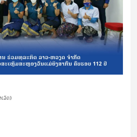
ໍາເລັດ｠