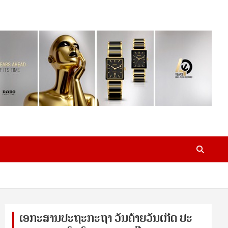
ເອ​ກະ​ສານ​ປະ​ຖະ​ກະ​ຖ​າ ວັນ​ຄ້າຍ​ວັນ​ເກີດ ປ​ະ​