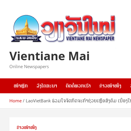
Skip
to
content
Vientiane Mai
Online Newspapers
ໜ້າຫຼັກ
ລົງໂຄສະນາ
ຕິດຕໍ່ພວກເຮົາ
ຂ່າວໜ້າໜຶ່ງ
Home
LaoVietBank ຮ່ວມໃຈຈັດກິດຈະກຳຊ່ວຍເຫຼືອສັງຄົມ ເນື່ອ
ຂ່າວໜ້າໜຶ່ງ