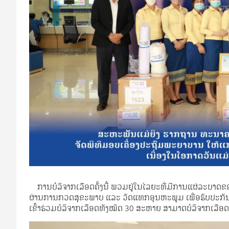
ການບໍລິຈາກເລືອດຄັ້ງນີ້ ພວມຢູ່ໃນໄລຍະທີ່ມີການແຜ່ລະບາດຂອງພ
ຜ່ານການກວດສຸຂະພາບ ແລະ ວັດແທກອຸນຫະພູມ ເພື່ອຮັບປະກັນ
ເຂົ້າຮ່ວມບໍລິຈາກເລືອດທັງໝົດ 30 ສະຫາຍ ສາມາດບໍລິຈາກເລືອດ