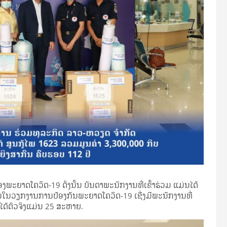
ະຍາດໂຄວິດ-19 ດັ່ງນັ້ນ ບັນດາພະນັກງານທີ່ເຂົ້າຮ່ວມ ແມ່ນໄດ້
ໃນວຽກງານການປ້ອງກັນພະຍາດໂຄວິດ-19 ເຊີ່ງມີພະນັກງານທີ່
ໄດ້ຕົວຈິງແມ່ນ 25 ສະຫາຍ.