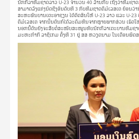
ນັກກີລາທີມຊາດລາວ U-23 ຈໍານວນ 40 ລ້ານກີບ ເຖິງວ່າທີມຊາດ
ສາມາດລົງແຂ່ງນັດຊີງອັນດັບທີ 3 ກັບທີມຊາດຕີມໍເລສເຕ ຍ້ອນວ
ສະຫະພັນບານເຕະອາຊຽນ ໄດ້ຕັດສິນໃຫ້ U-23 ລາວ ແລະ U-23 
ຕີມໍເລສເຕ ຈາກນັ້ນຕົນກໍໄດ້ລະດົມທຶນຈາກຫຼາຍພາກສ່ວນ ເຮັດໃຫ
ນອກນີ້ຕົນຍັງຈະສືບຕໍ່ສະໜັບສະໜູນທັບນັກກີລາເຕະບານທີມຊ
ມະຫະກຳກີ ລາຊີເກມ ຄັ້ງທີ 31 ຢູ່ ສສ ຫວຽດນາມ ໃນເດືອນພຶດ