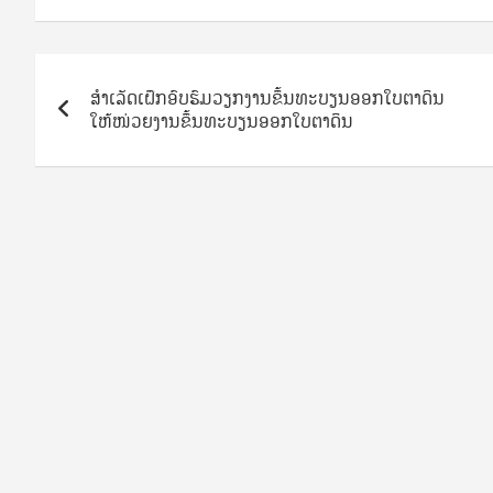
Post
ສໍາເລັດເຝຶກອົບຮົມວຽກງານຂຶ້ນທະບຽນອອກໃບຕາດິນ
navigation
ໃຫ້ໜ່ວຍງານຂຶ້ນທະບຽນອອກໃບຕາດິນ