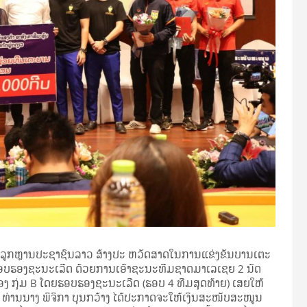
ນລູກຫຼານປະຊາຊົນລາວ ສ້າງປະ ຫວັດສາດໃນການແຂ່ງຂັນບານເຕະ
້າຮອບຮອງຊະນະເລີດ ດ້ວຍການເອົາຊະນະທີມຊາດມາເລເຊຍ 2 ນັດ
 ຂອງ ກຸ່ມ B ໂດຍຮອບຮອງຊະນະເລີດ (ຮອບ 4 ທີມສຸດທ້າຍ) ເສຍໃຫ້
ທ່ານນາງ ພິຈິກາ ບຸນກວ້າງ ໄດ້ປະກາດຈະໃຫ້ເງິນສະໜັບສະໜູນ