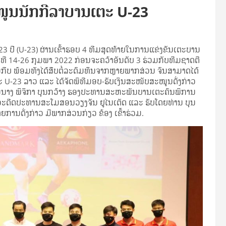
ໜູນນັກກີລາບານເຕະ U-23
3 ປີ (U-23) ຜ່ານເຂົ້າຮອບ 4 ທີມສຸດທ້າຍໃນການແຂ່ງຂັນເຕະບານ
ນທີ 14-26 ກຸມພາ 2022 ກ່ອນຈະຄວ້າອັນດັບ 3 ຮ່ວມກັບທີມຊາດຕີ
ນກີບ ພ້ອມທັງໄດ້ສືບຕໍ່ລະດົມທຶນຈາກຫຼາຍພາກສ່ວນ ຈົນສາມາດໄດ້
U-23 ລາວ ແລະ ໄດ້ຈັດພິທີມອບ-ຮັບເງິນສະໜັບສະໜູນດັ່ງກ່າວ
່ານນາງ ພິຈິກາ ບຸນກວ້າງ ຮອງປະທານສະຫະພັນບານເຕະຄົນພິການ
ະດີດປະທານສະໂມສອນວຽງຈັນ ຢູໄນເຕັດ ແລະ ຮັບໂດຍທ່ານ ບຸນ
ານດັ່ງກ່າວ ມີພາກສ່ວນກ່ຽວ ຂ້ອງ ເຂົ້າຮ່ວມ.