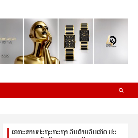
ເອ​ກະ​ສານ​ປະ​ຖະ​ກະ​ຖ​າ ວັນ​ຄ້າຍ​ວັນ​ເກີດ ປ​ະ​