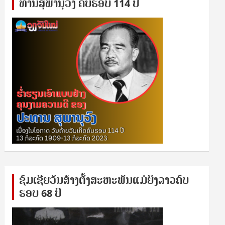
ທານ​ສຸ​ພາ​ນຸ​ວົງ ຄົບ​ຮອບ 114 ປີ
ຊົ​ມ​ເຊີຍ​ວັນ​ສ້າງ​ຕັ້ງ​ສະ​ຫະ​ພັນ​ແມ່​ຍິງ​​ລາວຄົບ​
ຮອບ 68 ປິ