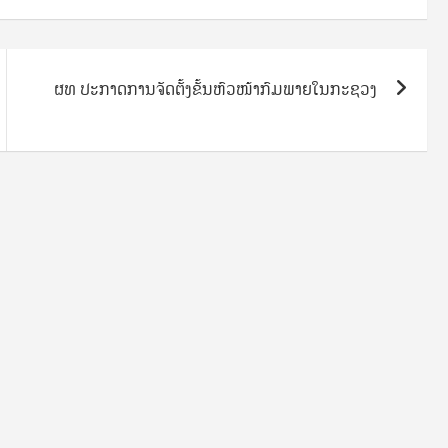
ຜທ ປະກາດການຈັດຕັ້ງຂັ້ນຫົວໜ້າກົມພາຍໃນກະຊວງ