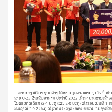
ທ່ານນາງ ພິຈິກາ ບຸນກວ້າງ ໄດ້ສະແດງຄວາມພາກພູມໃຈທີ່ເຫັ
ຊາຍ U-23 ຊີງແຊັມອາຊຽນ ປະຈຳປີ 2022 ເຊິ່ງສາມາດຜ່ານເຂົ
ໃນຮອບຄັດເລືອກ (2-1 ປະຕູ ແລະ 2-0 ປະຕູ) ເຂົ້າຮອບເປັນທີ 1
ທີມຊາດໄທ 0-2 ປະຕູ ເຊິ່ງກ່ອນຈະລົງສະໜາມພົບກັບທີມຊາດໄທ 