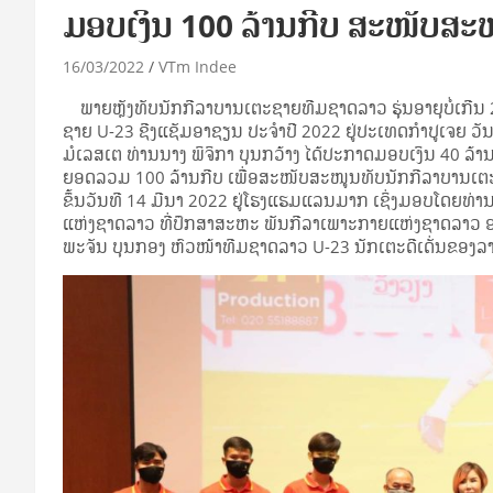
ມອບເງິນ 100 ລ້ານກີບ ສະໜັບສະ
16/03/2022
VTm Indee
ພາຍຫຼັງທັບນັກກີລາບານເຕະຊາຍທີມຊາດລາວ ຮຸ່ນອາຍຸບໍ່ເກີນ 2
ຊາຍ U-23 ຊີງແຊັມອາຊຽນ ປະຈໍາປີ 2022 ຢູ່ປະເທດກຳປູເຈຍ ວັ
ມໍເລສເຕ ທ່ານນາງ ພິຈິກາ ບຸນກວ້າງ ໄດ້ປະກາດມອບເງິນ 40 ລ້າ
ຍອດລວມ 100 ລ້ານກີບ ເພື່ອສະໜັບສະໜູນທັບນັກກີລາບານເຕະ 
ຂຶ້ນວັນທີ 14 ມີນາ 2022 ຢູ່ໂຮງແຮມແລນມາກ ເຊິ່ງມອບໂດຍທ
ແຫ່ງຊາດລາວ ທີ່ປຶກສາສະຫະ ພັນກີລາເພາະກາຍແຫ່ງຊາດລາວ ອ
ພະຈັນ ບຸນກອງ ຫົວໜ້າທີມຊາດລາວ U-23 ນັກເຕະດີເດັ່ນຂອງລາຍກ