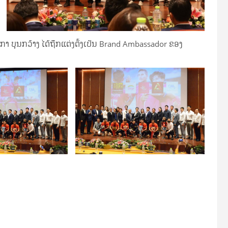
ິຈິກາ ບຸນກວ້າງ ໄດ້ຖືກແຕ່ງຕັ້ງເປັນ Brand Ambassador ຂອງ