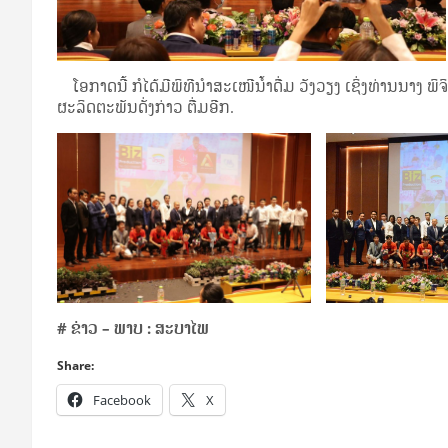
ໂອກາດນີ້ ກໍໄດ້ມີພິທີນໍາສະເໜີນໍ້າດື່ມ ວັງວຽງ ເຊິ່ງທ່ານນາງ ພ
ຜະລິດຕະພັນດັ່ງກ່າວ ຕື່ມອີກ.
# ຂ່າວ – ພາບ : ສະບາໄພ
Share:
Facebook
X