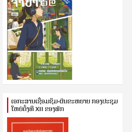
ເອກ​ະ​ສານ​ເຊ​ື່ອມ​ຊ​ຶມ-ຜັນ​ຂະ​ຫ​ຍາຍ ກອງ​ປະ​ຊຸມ​
ໃຫຍ່​ຄັ້ງ​ທີ XII ຂອງ​ພັກ