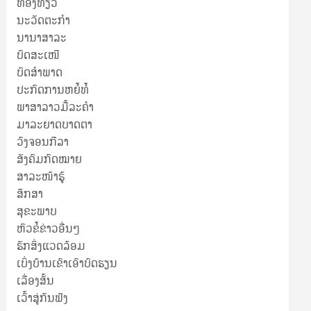
ທ່ອງທ່ຽວ
ນະວັດຕະກໍາ
ນານາສາລະ
ບົດສະເໜີ
ບົດສໍາພາດ
ປະກົດການຫຍໍ້ທໍ້
ພາສາລາວມື້ລະຄຳ
ມາລະຍາດບາດຕາ
ວົງຈອນກີລາ
ສັງຄົມກົດໝາຍ
ສາລະໜ້າຮູ້
ສຶກສາ
ສຸ​ຂະ​ພາບ
ຫົວຂໍ້ຂ່າວອື່ນໆ
ຮັກສິ່ງແວດລ້ອມ
ເບິ່ງບ້ານເຂົາເອົາບົດຮຽນ
ເລື່ອງສັ້ນ
ເວົ້າສູ່ກັນຟັງ