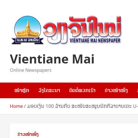
Skip
to
content
Vientiane Mai
Online Newspapers
ໜ້າຫຼັກ
ລົງໂຄສະນາ
ຕິດຕໍ່ພວກເຮົາ
ຂ່າວໜ້າໜຶ່ງ
Home
ມອບເງິນ 100 ລ້ານກີບ ສະໜັບສະໜູນນັກກີລາບານເຕະ U
ຂ່າວໜ້າໜຶ່ງ