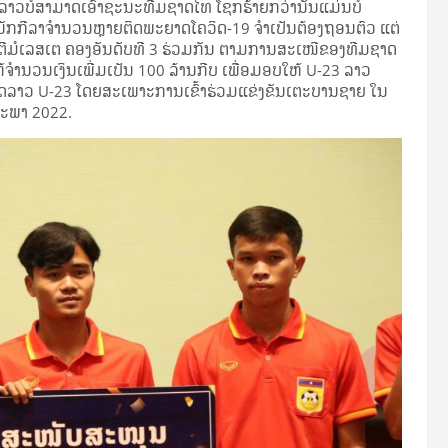
ລາວບໍ່ສາມາດເອົາຊະນະທີມຊາດໄທ ໂຊກຮ້າຍກວ່ານັ້ນແມ່ນບໍ່
່ານັກກີລາຈຳນວນຫຼາຍຕິດພະຍາດໂຄວິດ-19 ຈໍາເປັນຕ້ອງຖອນຕົວ ແຕ່
ຕີມໍເລສເຕ ຄອງອັນດັບທີ 3 ຮ່ວມກັນ ຕາມການສະເໜີຂອງທີມຊາດ
້ຈໍານວນເງິນເພີ່ມເປັນ 100 ລ້ານກີບ ເພື່ອມອບໃຫ້ U-23 ລາວ
າດລາວ U-23 ໂດຍສະເພາະການເຂົ້າຮ່ວມແຂ່ງຂັນເຕະບານຊາຍ ໃນ
ສະພາ 2022.