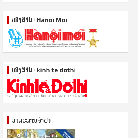
ໜັງ​ສື​ພິມ Hanoi Moi
ໜັງ​ສື​ພິມ kinh te dothi
ວາລະສານຈຳປາ