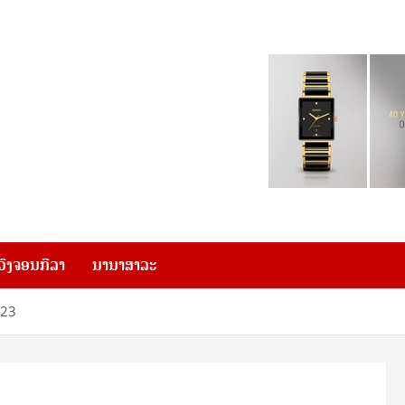
ວົງຈອນກີລາ
ນານາສາລະ
-23