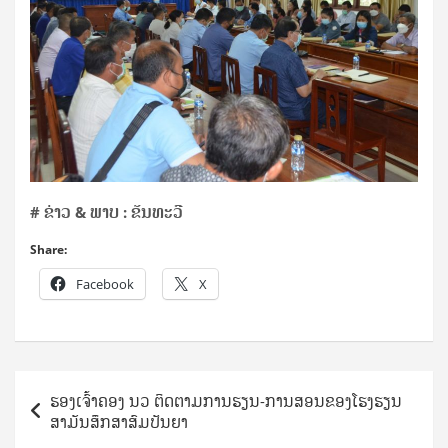
# ຂ່າວ & ພາບ : ຂັນທະວີ
Share:
Facebook
X
Post
ຮອງເຈົ້າຄອງ ນວ ຕິດຕາມການຮຽນ-ການສອນຂອງໂຮງຮຽນ
navigation
ສາມັນສຶກສາສົມປັນຍາ