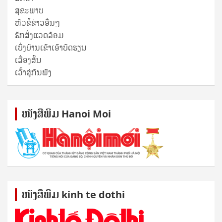
ສຸ​ຂະ​ພາບ
ຫົວຂໍ້ຂ່າວອື່ນໆ
ຮັກສິ່ງແວດລ້ອມ
ເບິ່ງບ້ານເຂົາເອົາບົດຮຽນ
ເລື່ອງສັ້ນ
ເວົ້າສູ່ກັນຟັງ
ໜັງ​ສື​ພິມ Hanoi Moi
ໜັງ​ສື​ພິມ kinh te dothi