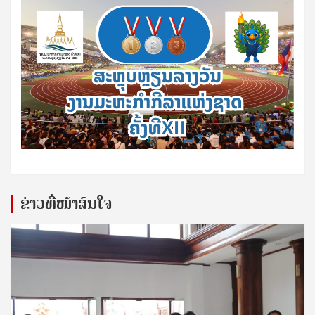
ຂ່າວທີ່ໜ້າສົນໃຈ