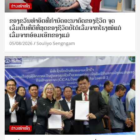
ຂ່າວໜ້າໜຶ່ງ
ຂອງຂວັນທໍາອິດທີ່ກໍານົດອະນາຄົດຂອງຊີວິດ ຈຸດ
ເລີ່ມຕົ້ນທີ່ດີທີ່ສຸດຂອງຊີວິດບໍ່ໄດ້ເລີ່ມຈາກໂຮງໝໍແຕ່
ເລີ່ມຈາກອ້ອມເອິກຂອງແມ່
05/08/2026
Souliyo Sengngam
ຂ່າວໜ້າໜຶ່ງ