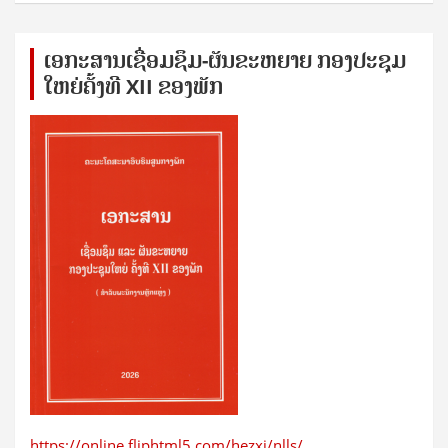
ເອກ​ະ​ສານ​ເຊ​ື່ອມ​ຊ​ຶມ-ຜັນ​ຂະ​ຫ​ຍາຍ ກອງ​ປະ​ຊຸມ​
ໃຫຍ່​ຄັ້ງ​ທີ XII ຂອງ​ພັກ
https://online.fliphtml5.com/hezxj/nlls/