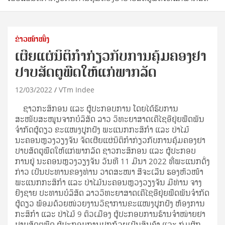
ຂ່າວໜ້າໜຶ່ງ
ເຜີຍແຜ່ນິຕິກໍາກ່ຽວກັບການຄຸ້ມຄອງຢາ
ປາບສັດຕູພືດໃຫ້ແກ່ພາກລັດ
12/03/2022
VTm Indee
ຊາວກະສິກອນ ແລະ ຜູ້ປະກອບການ ໂດຍໄດ້ຮັບການ
ສະໜັບສະໜູນຈາກບໍລິສັດ ລາວ ວິທະຍາສາດເຄີໄຊອີຢຸ່ຍພືດພັນ
ຈໍາກັດຜູ້ດຽວ ຂະແໜງປູກຝັງ ພະແນກກະສິກໍາ ແລະ ປ່າໄມ້
ນະຄອນຫຼວງວຽງຈັນ ຈັດເຜີຍແຜ່ນິຕິກໍາກ່ຽວກັບການຄຸ້ມຄອງຢາ
ປາບສັດຕູພືດໃຫ້ແກ່ພາກລັດ ຊາວກະສິກອນ ແລະ ຜູ້ປະກອບ
ການຢູ່ ນະຄອນຫຼວງວຽງຈັນ ວັນທີ 11 ມີນາ 2022 ທີ່ພະແນກດັ່ງ
ກ່າວ ເປັນປະທານຂອງທ່ານ ວາດສະໜາ ສີຈະເລີນ ຮອງຫົວໜ້າ
ພະແນກກະສິກໍາ ແລະ ປ່າໄມ້ນະຄອນຫຼວງວຽງຈັນ ມີທ່ານ ຈາງ
ຢິງຊາຍ ປະທານບໍລິສັດ ລາວວິທະຍາສາດເຄີໄຊອີຢຸ່ຍພືດພັນຈໍາກັດ
ຜູ້ດຽວ ພ້ອມດ້ວຍໜ່ວຍງານວິຊາການຂະແໜງປູກຝັງ ຫ້ອງການ
ກະສິກໍາ ແລະ ປ່າໄມ້ 9 ຕົວເມືອງ ຜູ້ປະກອບການຮ້ານຈໍາໜ່າຍຢາ
ປາບສັດຕູພືດ ຜູ້ປະກອບການປູກກ້ວຍເປັນສິນຄ້າ ແລະ ກຸ່ມຜັກ