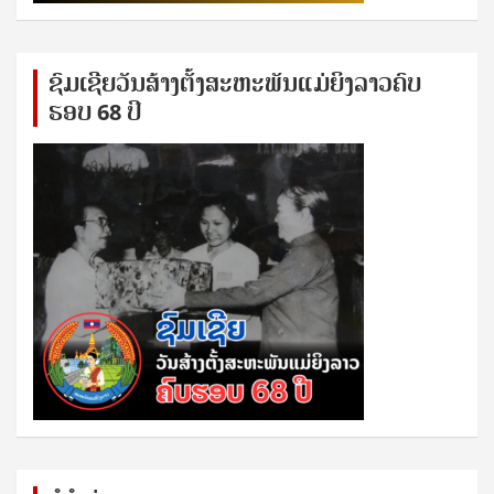
ຊົ​ມ​ເຊີຍ​ວັນ​ສ້າງ​ຕັ້ງ​ສະ​ຫະ​ພັນ​ແມ່​ຍິງ​​ລາວຄົບ​
ຮອບ 68 ປິ