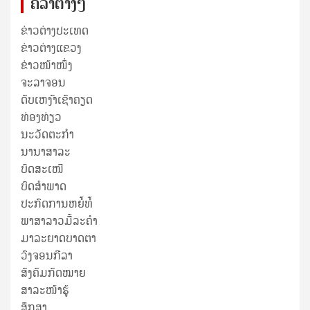
ຄໍລຳຕ່າງໆ
ຂ່າວຕ່າງປະເທດ
ຂ່າວ​ຕ່າງ​ແຂວງ
ຂ່າວໜ້າໜຶ່ງ
ຈະລາຈອນ
ດັບເຫງົາເຊົາຄຽດ
ທ່ອງທ່ຽວ
ນະວັດຕະກໍາ
ນານາສາລະ
ບົດສະເໜີ
ບົດສໍາພາດ
ປະກົດການຫຍໍ້ທໍ້
ພາສາລາວມື້ລະຄຳ
ມາລະຍາດບາດຕາ
ວົງຈອນກີລາ
ສັງຄົມກົດໝາຍ
ສາລະໜ້າຮູ້
ສຶກສາ