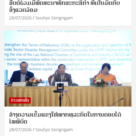
ສືບຕໍ່ຮ່ວມມືພັດທະນາທັກສະກະສິກຳ ທີ່ເປັນມິດກັບ
ສິ່ງແວດລ້ອມ
28/07/2026
Souliyo Sengngam
ຂ່າວໜ້າໜຶ່ງ
ສ້າງຄວາມເຂັ້ມແຂງໃຫ້ພາກທຸລະກິດໃນການຕອບໂຕ້
ໄພພິບັດ
28/07/2026
Souliyo Sengngam