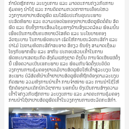
ກຳນົດຫຼັກການ ລະບຽບການ ແລະ ມາດຕະການກ່ຽວກັບການ
ຄຸ້ມຄອງ ນຳໃຊ້ ແລະ ການຕິດຕາມກວດກາການເຄື່ອນໄຫວ
ວຽກງານຢາປາບສັດຕູພືດ ແນໃສ່ຮັບປະກັນຄຸນນະພາບ
ປະສິດທິພາບ ແລະ ຄວາມປອດໄພຂອງຢາປາບສັດຕູພືດຕໍ່ຄົນ ສັດ
ພືດ ແລະ ຢັບຢັ້ງການເສື່ອມໂຊມທາງດ້ານສິ່ງແວດລ້ອມ ພ້ອມນັ້ນ
ເພື່ອເປັນການຜັນຂະຫຍາຍວິໄສທັດ ແລະ ນະໂຍບາຍຂອງ
ລັດຖະບານ ໃນການພັດທະນາ ເຮັດໃຫ້ການຜະລິດກະສິກຳ ແລະ
ປ່າໄມ້ ໄປຕາມທິດກະສິກຳສະອາດ ສີຂຽວ ຍືນຍົງ ສາມາດເຊື່ອມ
ໂຍງກັບພາກພື້ນ ແລະ ສາກົນ ປະກອບສ່ວນເຂົ້າໃນການ
ພັດທະນາເສດຖະກິດ-ສັງຄົມແຫ່ງຊາດ ດັ່ງນັ້ນ ການຈັດເຜີຍແຜ່ຄັ້ງ
ນີ້ ເພື່ອຄວາມເປັນເອກະພາບ ແລະ ພ້ອມກັນຈັດຕັ້ງປະຕິບັດ
ວຽກງານການຄຸ້ມຄອງຢາເຄມີປາບສັດຕູພືດໃຫ້ເຂົ້າສູ່ລະບຽບ ໂດຍ
ສະເພາະ ບໍລິສັດທີ່ນໍາເຂົ້າຢາປາບສັດຕູພືດທີ່ຖືກຕ້ອງຕາມລະບຽບ
ກົດໝາຍ ລວມທັງການນໍາເຂົ້າ ການຈໍາໜ່າຍ ແລະ ການນໍາໃຊ້ໃຫ້
ຖືກຕ້ອງຕາມເຕັກນິກວິຊາການ ນອກນັ້ນ ຍັງເປັນການສ້າງຄວາມ
ເຂົ້າໃຈກ່ຽວກັບຫຼັກການ ລະບຽບການ ແລະ ມາດຕະການຄຸ້ມຄອງ
ການນໍາໃຊ້ຢາປາບສັດຕູພືດເຂົ້າໃນວຽກງານການຜະລິດກະສິກໍາ.