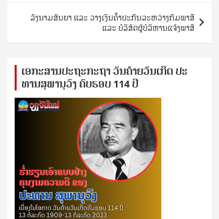
ລົງນາມສັນຍາ ແລະ ວາງເງິນຄໍ້າປະກັນລະຫວ່າງກົມພາສີ
ແລະ ບໍລິສັດຜູ້ບໍລິຫານແຈ້ງພາສີ
ເອ​ກະ​ສານ​ປະ​ຖະ​ກະ​ຖ​າ ວັນ​ຄ້າຍ​ວັນ​ເກີດ ປ​ະ​
ທານ​ສຸ​ພາ​ນຸ​ວົງ ຄົບ​ຮອບ 114 ປີ