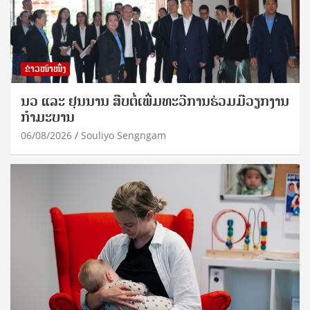
ຂ່າວໜ້າໜຶ່ງ
ນວ ແລະ ຢຸນນານ ສືບຕໍ່ເພີ່ມທະວີການຮ່ວມມືວຽກງານ
ກຳມະບານ
06/08/2026
Souliyo Sengngam