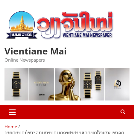
Skip
to
content
Vientiane Mai
Online Newspapers
Home
ເຜີຍແຜ່ນິຕິກໍາກ່ຽວກັບການຄຸ້ມຄອງຢາປາບສັດຕູພືດໃຫ້ແກ່ພາກລັດ