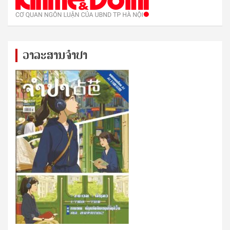
ວາລະສານຈຳປາ