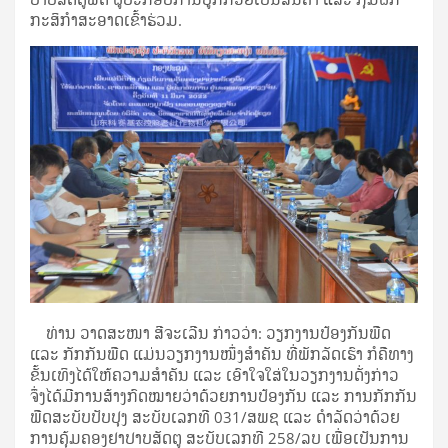
ກະສິກໍາສະອາດເຂົ້າຮ່ວມ.
ທ່ານ ວາດສະໜາ ສີຈະເລີນ ກ່າວວ່າ: ວຽກງານປ້ອງກັນພືດ
ແລະ ກັກກັນພືດ ແມ່ນວຽກງານໜຶ່ງສຳຄັນ ທີ່ພັກລັດເຮົາ ກໍຄືທາງ
ຂັ້ນເທິງໄດ້ໃຫ້ຄວາມສຳຄັນ ແລະ ເອົາໃຈໃສ່ໃນວຽກງານດັ່ງກ່າວ
ຈຶ່ງໄດ້ມີການສ້າງກົດໝາຍວ່າດ້ວຍການປ້ອງກັນ ແລະ ການກັກກັນ
ພືດສະບັບປັບປຸງ ສະບັບເລກທີ 031/ສພຊ ແລະ ດຳລັດວ່າດ້ວຍ
ການຄຸ້ມຄອງຢາປາບສັດຕູ ສະບັບເລກທີ 258/ລບ ເພື່ອເປັນການ