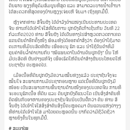
ດິນຮາບ ພຽງທີ່ອຸດົມສົມບູນທີ່ສຸດ ແລະ ສາມາດລະບາຍນ້ຳເຂົ້ານາ
ໄດ້ສະດວກທີ່ສຸດຂອງບ້ານຫຼຽງເຈ່ຍເຫີ ຈົນມາ ເຖິງທຸກມື້ນີ້.
ຫຼັງ​ຈາກ​ທ່ານ​ ສີ​ຈິ້ນ​ຜິງ​ ໄດ້​ດຳ​ລົງ​ຕຳ​ແໜ່ງ​ເປັນ​ປະ​ທານ​ປະ​ເທດ​
ຈີນ​ ທ່ານ​ກໍ​ໄດ້​ເອົາ​ໃຈ​ໃສ່​ທີ່​ດິນ​ການ ປູກ​ຝັງ​ຄື​ເກົ່າ​ເຊັ່ນ​ກັນ ວັນທີ 22
ກໍລະກົດ2020 ທ່ານ ສີຈິ້ນຜິງ ໄດ້ເດີນທາງໄປສຳຫຼວດກວດກາເຂດ
ແດນດິນດຳອີກຄັ້ງໜຶ່ງ ພ້ອມທັງໄດ້ອອກຄຳສັ່ງວ່າ: ຕ້ອງນຳໃຊ້ມາດ
ຕະການທີ່ມີປະສິດທິຜົນ ເພື່ອອະນຸ ຮັກ ແລະ ນຳໃຊ້ດິນດຳທີ່ມີ
ຄຸນຄ່າອັນລ້ຳຄ່າປານກັບ “ໝີແພນດາໃນດ້ານດິນປູກຝັງ” ນັ້ນ ໃຫ້
ມີປະສິດທິ ຜົນຢ່າງແທ້ຈິງ ເພື່ອເຮັດໃຫ້ດິນດຳສ້າງຜົນປະໂຫຍດໃຫ້
ປະຊາຊົນ ຕະຫຼອດໄປ.
ເມື່ອເນື້ອທີ່ດິນປູກຝັງມີຄວາມໝັ້ນທ່ຽງແລ້ວ ປະຊາຊົນຈຶ່ງຈະ
ໝັ້ນໃຈ ສະພາບການມີປະຊາກອນຫຼາຍ ແຕ່ເນື້ອທີ່ດິນປູກຝັງມີ
ໜ້ອຍ ເປັນສະພາບການພື້ນຖານດ້ານໜຶ່ງຂອງປະເທດຈີນ ການທີ່
ຈະອະນຸຮັກເນື້ອ ທີ່ດິນ ແລະ ດິນປູກຝັງຄືແນວໃດ ເປັນສິ່ງສຳຄັນທີ່
ຕິດພັນກັບອາຫານຂອງປະຊາຊົນຈີນນັບເປັນຕື້ກວ່າ ຄົນ ທ່ານ ສີ
ຈິ້ນຜິງ ໄດ້ເອົາໃຈໃສ່ສິ່ງສຳຄັນສິ່ງນີ້ຕະຫຼອດມາ ດິນແດນແຫ່ງຕ່າງໆ
ທີ່ທ່ານໄດ້ເອົາໃຈໃສ່ ມາໂດຍຕະຫຼອດນັ້ນ ປາກົດວ່າມີຊີວິດຊີວາ
ຫຼາຍຍິ່ງຂຶ້ນໃນທຸກມື້ນີ້.
# ສະບາໄພ