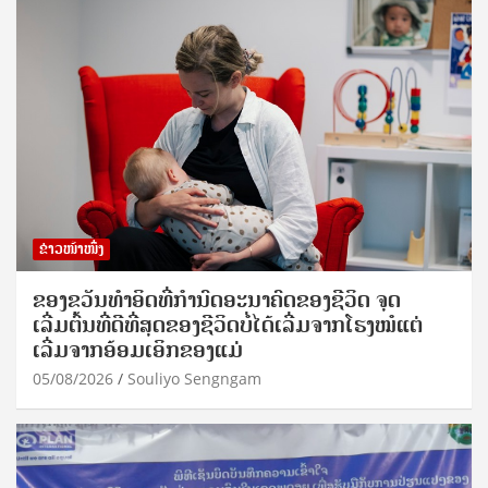
ຂ່າວໜ້າໜຶ່ງ
ຂອງຂວັນທໍາອິດທີ່ກໍານົດອະນາຄົດຂອງຊີວິດ ຈຸດ
ເລີ່ມຕົ້ນທີ່ດີທີ່ສຸດຂອງຊີວິດບໍ່ໄດ້ເລີ່ມຈາກໂຮງໝໍແຕ່
ເລີ່ມຈາກອ້ອມເອິກຂອງແມ່
05/08/2026
Souliyo Sengngam