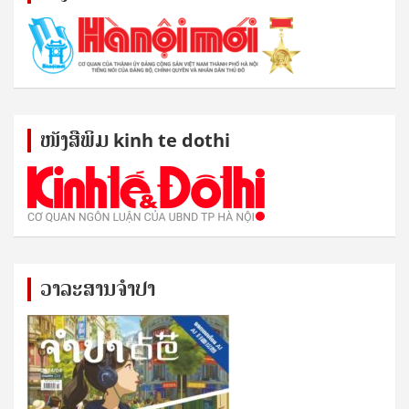
ໜັງ​ສື​ພິມ kinh te dothi
ວາລະສານຈຳປາ