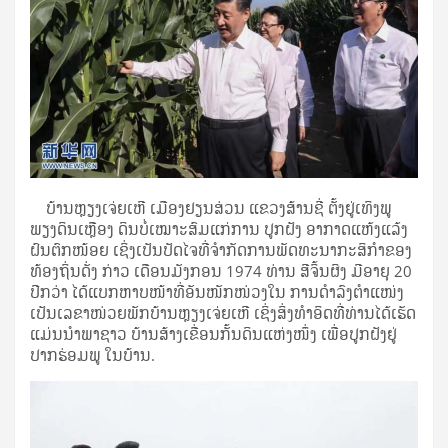
ບ້ານຫຼຽງເຈ່ຍເຫີ ເມືອງຢຽນສ່ວນ ແຂວງສ້ານຊີ່ ຕັ້ງຢູ່ເທິງພູ
ພຽງດິນເຫຼືອງ ດິນບໍ່ເໝາະສົມແກ່ການ ປູກຝັງ ອາກາດແຫ້ງແລ້ງ
ຝົນຕົກໜ້ອຍ ເຊິ່ງເປັນປັດໄຈທີ່ຈຳກັດການພັດທະນາກະສິກຳຂອງ
ທ້ອງຖິ່ນດັ່ງ ກ່າວ ເດືອນມັງກອນ 1974 ທ່ານ ສີຈິ້ນຜິງ ມີອາຍຸ 20
ປີກວ່າ ໄດ້ແບກຫາບໜ້າທີ່ອັນໜັກໜ່ວງໃນ ການດຳລົງຕຳແໜ່ງ
ເປັນເລຂາໜ່ວຍພັກບ້ານຫຼຽງເຈ່ຍເຫີ ເຊິ່ງສິ່ງທຳອິດທີ່ທ່ານໄດ້ເຮັດ
ແມ່ນນຳພາຊາວ ບ້ານສ້າງເຂື່ອນກັ້ນດິນແຫ່ງໜຶ່ງ ເພື່ອປູກຝັງຢູ່
ປາກຮ່ອມພູ ໃນບ້ານ.