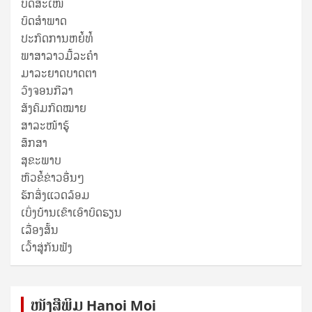
ບົດສະເໜີ
ບົດສໍາພາດ
ປະກົດການຫຍໍ້ທໍ້
ພາສາລາວມື້ລະຄຳ
ມາລະຍາດບາດຕາ
ວົງຈອນກີລາ
ສັງຄົມກົດໝາຍ
ສາລະໜ້າຮູ້
ສຶກສາ
ສຸ​ຂະ​ພາບ
ຫົວຂໍ້ຂ່າວອື່ນໆ
ຮັກສິ່ງແວດລ້ອມ
ເບິ່ງບ້ານເຂົາເອົາບົດຮຽນ
ເລື່ອງສັ້ນ
ເວົ້າສູ່ກັນຟັງ
ໜັງ​ສື​ພິມ Hanoi Moi