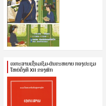
ເອກ​ະ​ສານ​ເຊ​ື່ອມ​ຊ​ຶມ-ຜັນ​ຂະ​ຫ​ຍາຍ ກອງ​ປະ​ຊຸມ​
ໃຫຍ່​ຄັ້ງ​ທີ XII ຂອງ​ພັກ