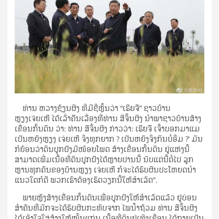
ທ່ານ ຫວາງຊ້ຽນຜິງ ທີ່ມີຊື່ຫຼິ້ນວ່າ “ເຮີຍຈື” ຊາວບ້ານ
ຫຼຽງເຈ່ຍເຫີ ໄດ້ເລົ່າຄືນເລື່ອງທີ່ທ່ານ ສີຈິ້ນຜິງ ນຳພາຊາວບ້ານສ້າງ
ເຂື່ອນກັ້ນດິນ ວ່າ: ທ່ານ ສີຈິ້ນຜິງ ກ່າວວ່າ: ເຮີຍຈື ເຈົ້າບອກມາແມ
ເປັນຫຍັງຫຼຽງ ເຈ່ຍເຫີ ຈິ່ງທຸກຍາກ ? ເປັນຫຍັງຈິ່ງກິນບໍ່ອີ່ມ ?’ ມັນ
ກໍຍ້ອນວ່າດິນປູກຝັງມີໜ້ອຍໂພດ ສ້າງເຂື່ອນກັ້ນດິນ ຢູ່ແຫ່ງນີ້
ສາມາດເພີ່ມເນື້ອທີ່ດິນປູກຝັງໄດ້ຫຼາຍປານນີ້ ນັບແຕ່ນີ້ຕໍ່ໄປ ລູກ
ຫຼານທຸກຄົນຂອງບ້ານຫຼຽງ ເຈ່ຍເຫີ ກໍຈະໄດ້ຮົບຜົນປະໂຫຍດນຳ
ແນວໃດກໍດີ ພວກເຮົາຕ້ອງເຮັດວຽກນີ້ໃຫ້ສຳເລັດ”.
ພາຍຫຼັງສ້າງເຂື່ອນກັ້ນດິນເພື່ອປູກຝັງໃຫ້ສຳເລັດແລ້ວ ຢູ່ບ່ອນ
ສຳຄັນທີ່ມັກຈະໄດ້ຮັບຜົນກະທົບຈາກ ໄພນ້ຳຖ້ວມ ທ່ານ ສີຈິ້ນຜິງ
ໄດ້ເອົາໃຈໃສ່ສ້າງໃຫ້ໝັ້ນແກ່ນ ເນື້ອທີ່ດິນຢູ່ເທິງເຂື່ອນ ໄດ້ກາຍເປັນ