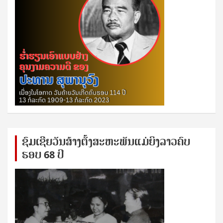
ຊົ​ມ​ເຊີຍ​ວັນ​ສ້າງ​ຕັ້ງ​ສະ​ຫະ​ພັນ​ແມ່​ຍິງ​​ລາວຄົບ​
ຮອບ 68 ປິ