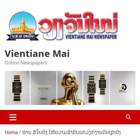
Skip
to
content
Vientiane Mai
Online Newspapers
Home
ທ່ານ ສີຈິ້ນຜິງ ໃຫ້ຄວາມສຳຄັນແກ່ວຽກງານດິນປູກຝັງ