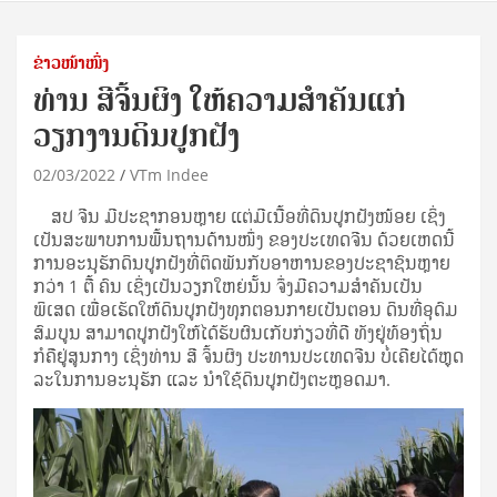
ຂ່າວໜ້າໜຶ່ງ
ທ່ານ ສີຈິ້ນຜິງ ໃຫ້ຄວາມສຳຄັນແກ່
ວຽກງານດິນປູກຝັງ
02/03/2022
VTm Indee
ສປ ຈີນ ມີປະຊາກອນຫຼາຍ ແຕ່ມີເນື້ອທີ່ດິນປູກຝັງໜ້ອຍ ເຊິ່ງ
ເປັນສະພາບການພື້ນຖານດ້ານໜຶ່ງ ຂອງປະເທດຈີນ ດ້ວຍເຫດນີ້
ການອະນຸຮັກດິນປູກຝັງທີ່ຕິດພັນກັບອາຫານຂອງປະຊາຊົນຫຼາຍ
ກວ່າ 1 ຕື້ ຄົນ ເຊິ່ງເປັນວຽກໃຫຍ່ນັ້ນ ຈຶ່ງມີຄວາມສຳຄັນເປັນ
ພິເສດ ເພື່ອເຮັດໃຫ້ດິນປູກຝັງທຸກຕອນກາຍເປັນຕອນ ດິນທີ່ອຸດົມ
ສົມບູນ ສາມາດປູກຝັງໃຫ້ໄດ້ຮັບຜົນເກັບກ່ຽວທີ່ດີ ທັງຢູ່ທ້ອງຖິ່ນ
ກໍຄືຢູ່ສູນກາງ ເຊິ່ງທ່ານ ສີ ຈິ້ນຜິງ ປະທານປະເທດຈີນ ບໍ່ເຄີຍໄດ້ຫຼຸດ
ລະໃນການອະນຸຮັກ ແລະ ນຳໃຊ້ດິນປູກຝັງຕະຫຼອດມາ.