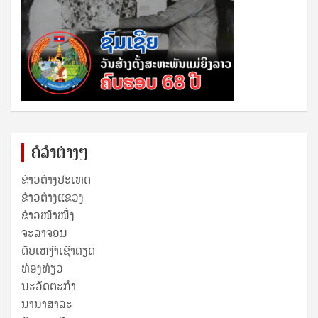
ຄໍລຳຕ່າງໆ
ຂ່າວຕ່າງປະເທດ
ຂ່າວ​ຕ່າງ​ແຂວງ
ຂ່າວໜ້າໜຶ່ງ
ຈະລາຈອນ
ດັບເຫງົາເຊົາຄຽດ
ທ່ອງທ່ຽວ
ນະວັດຕະກໍາ
ນານາສາລະ