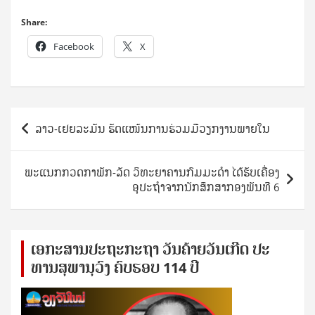
Share:
Facebook
X
Post
​ລາວ-ເຢຍລະມັນ ຮັດແໜ້ນການຮ່ວມມືວຽກງານພາຍໃນ
navigation
​ພະແນກກວດກາພັກ-ລັດ ວິທະຍາຄານກົມມະດຳ ໄດ້ຮັບເຄື່ອງ
ອຸປະຖຳຈາກນັກສຶກສາກອງພັນທີ 6
ເອ​ກະ​ສານ​ປະ​ຖະ​ກະ​ຖ​າ ວັນ​ຄ້າຍ​ວັນ​ເກີດ ປ​ະ​
ທານ​ສຸ​ພາ​ນຸ​ວົງ ຄົບ​ຮອບ 114 ປີ