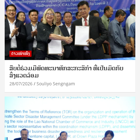
ຂ່າວໜ້າໜຶ່ງ
ສືບຕໍ່ຮ່ວມມືພັດທະນາທັກສະກະສິກຳ ທີ່ເປັນມິດກັບ
ສິ່ງແວດລ້ອມ
28/07/2026
Souliyo Sengngam