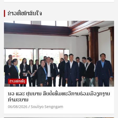
ຂ່າວທີ່ໜ້າສົນໃຈ
ຂ່າວໜ້າໜຶ່ງ
ນວ ແລະ ຢຸນນານ ສືບຕໍ່ເພີ່ມທະວີການຮ່ວມມືວຽກງານ
ກຳມະບານ
06/08/2026
Souliyo Sengngam