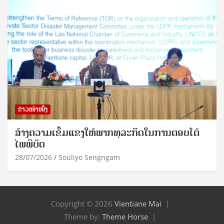
ຂ່າວໜ້າໜຶ່ງ
ສ້າງຄວາມເຂັ້ມແຂງໃຫ້ພາກທຸລະກິດໃນການຕອບໂຕ້
ໄພພິບັດ
28/07/2026
Souliyo Sengngam
Copyright © 2026
Vientiane Mai
Theme by:
Theme Horse