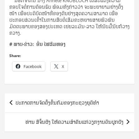
ນອກຈາກນີ້ ນາງ Annete KNOBLOCH ໄດ້ສະແດງຄວາມ
ຂອບໃຈຕໍ່ການຕ້ອນຮັບ ພ້ອມທັງກ່າວວ່າ ຈະພະຍາຍາມຢ່າງຕັ້ງ
ໜ້າ ເພື່ອປະຕິບັດໜ້າທີ່ຂອງຕົນຢ່າງສຸດຄວາມສາມາດ ເພື່ອ
ປະກອບສ່ວນເຂົ້າໃນການສືບຕໍ່ເສີມຂະຫຍາຍສາຍພົວພັນ
ມິດຕະພາບຂອງສອງປະເທດ ເຢຍລະມັນ-ລາວ ໃຫ້ນັບມື້ນັບກ້ວາງ
ຂວາງ.
# ພາບ-ຂ່າວ​: ອົ່ນ ໄຟສົມທອງ
Share:
Facebook
X
Post
ປະກາດການຈັດຕັ້ງຂັ້ນກົມຂອງກະຊວງຍຸຕິທໍາ
navigation
ທ່ານ ສີຈິ້ນຜິງ ໃຫ້ຄວາມສຳຄັນແກ່ວຽກງານດິນປູກຝັງ