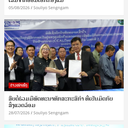
ເລີ່ມຈາກອ້ອມເອິກຂອງແມ່
05/08/2026
Souliyo Sengngam
ຂ່າວໜ້າໜຶ່ງ
ສືບຕໍ່ຮ່ວມມືພັດທະນາທັກສະກະສິກຳ ທີ່ເປັນມິດກັບ
ສິ່ງແວດລ້ອມ
28/07/2026
Souliyo Sengngam