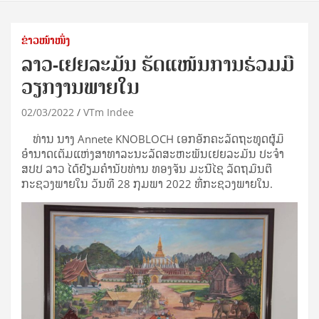
ຂ່າວໜ້າໜຶ່ງ
​ລາວ-ເຢຍລະມັນ ຮັດແໜ້ນການຮ່ວມມື
ວຽກງານພາຍໃນ
02/03/2022
VTm Indee
ທ່ານ ນາງ Annete KNOBLOCH ເອກອັກຄະລັດຖະທູດຜູ້ມິ
ອຳນາດເຕັມແຫ່ງສາທາລະນະລັດສະຫະພັນເຢຍລະມັນ ປະຈຳ
ສປປ ລາວ ໄດ້ຢ້ຽມຄຳນັບທ່ານ ທອງຈັນ ມະນີໄຊ ລັດຖມົນຕີ
ກະຊວງພາຍໃນ ວັນທີ 28 ກຸມພາ 2022 ທີ່ກະຊວງພາຍໃນ.