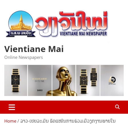
Skip
to
content
Vientiane Mai
Online Newspapers
Home
​ລາວ-ເຢຍລະມັນ ຮັດແໜ້ນການຮ່ວມມືວຽກງານພາຍໃນ