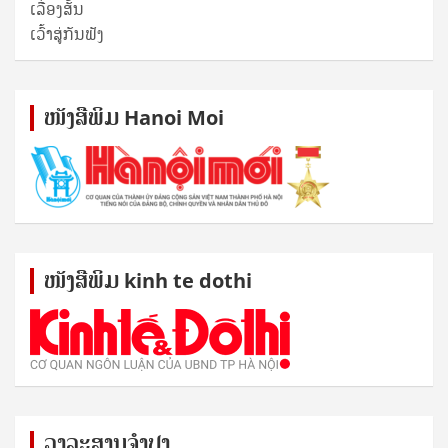
ເລື່ອງສັ້ນ
ເວົ້າສູ່ກັນຟັງ
ໜັງ​ສື​ພິມ Hanoi Moi
ໜັງ​ສື​ພິມ kinh te dothi
ວາລະສານຈຳປາ