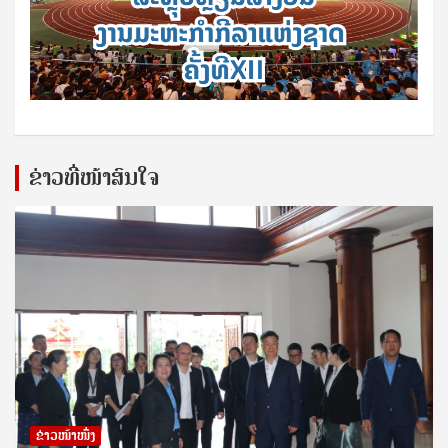
ຂ່າວທີ່ໜ້າສົນໃຈ
ຂ່າວໜ້າໜຶ່ງ