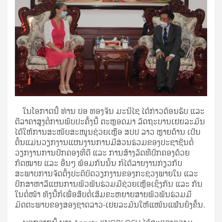
ໃນໂອກາດນີ້ ທ່ານ ປອ ທອງຈັນ ມະນີໄຊ ໄດ້ກ່າວຕ້ອນຮັບ ແລະ
ຕີລາຄາສູງຕໍ່ການພົບປະຄັ້ງນີ້ ຕະຫຼອດມາ ລັດຖະບານເຢຍລະມັນ
ໄດ້ໃຫ້ການສະໜັບສະໜູນຊ່ວຍເຫຼືອ ສປປ ລາວ ຫຼາຍດ້ານ ເປັນ
ຕົ້ນແມ່ນວຽກງານແຜນງານການມີສ່ວນຮ່ວມຂອງປະຊາຊົນຕໍ່
ວຽກງານການປົກຄອງທີ່ດີ ແລະ ການສ້າງລັດທີ່ປົກຄອງດ້ວຍ
ກົດໝາຍ ແລະ ອື່ນໆ ພ້ອມກັນນັ້ນ ກໍໄດ້ລາຍງານກ່ຽວກັບ
ສະພາບການຈັດຕັ້ງປະຕິບັດວຽກງານຂອງກະຊວງພາຍໃນ ແລະ
ປຶກສາຫາລືແຜນການພົວພັນຮ່ວມມືຊ່ວຍເຫຼືອເຊິ່ງກັນ ແລະ ກັນ
ໃນຕໍ່ໜ້າ ທັງນີ້ກໍເພື່ອສືບຕໍ່ເສີມຂະຫຍາຍສາຍພົວພັນຮ່ວມມື
ມິດຕະພາບຂອງສອງຊາດລາວ-ເຢຍລະມັນໃຫ້ແໜ້ນແຟ້ນຍິ່ງຂຶ້ນ.