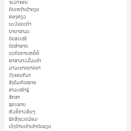
ຈະລາຈອນ
ດັບເຫງົາເຊົາຄຽດ
ທ່ອງທ່ຽວ
ນະວັດຕະກໍາ
ນານາສາລະ
ບົດສະເໜີ
ບົດສໍາພາດ
ປະກົດການຫຍໍ້ທໍ້
ພາສາລາວມື້ລະຄຳ
ມາລະຍາດບາດຕາ
ວົງຈອນກີລາ
ສັງຄົມກົດໝາຍ
ສາລະໜ້າຮູ້
ສຶກສາ
ສຸ​ຂະ​ພາບ
ຫົວຂໍ້ຂ່າວອື່ນໆ
ຮັກສິ່ງແວດລ້ອມ
ເບິ່ງບ້ານເຂົາເອົາບົດຮຽນ