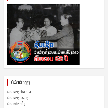
ຄໍລຳຕ່າງໆ
ຂ່າວຕ່າງປະເທດ
ຂ່າວ​ຕ່າງ​ແຂວງ
ຂ່າວໜ້າໜຶ່ງ