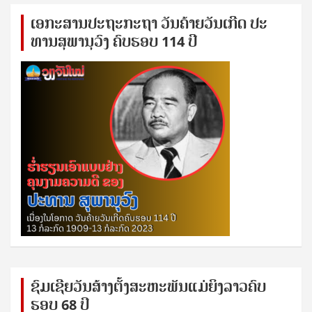
ເອ​ກະ​ສານ​ປະ​ຖະ​ກະ​ຖ​າ ວັນ​ຄ້າຍ​ວັນ​ເກີດ ປ​ະ​
ທານ​ສຸ​ພາ​ນຸ​ວົງ ຄົບ​ຮອບ 114 ປີ
ຊົ​ມ​ເຊີຍ​ວັນ​ສ້າງ​ຕັ້ງ​ສະ​ຫະ​ພັນ​ແມ່​ຍິງ​​ລາວຄົບ​
ຮອບ 68 ປິ