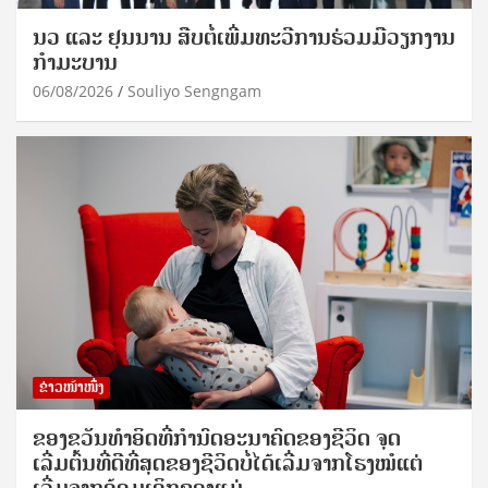
ນວ ແລະ ຢຸນນານ ສືບຕໍ່ເພີ່ມທະວີການຮ່ວມມືວຽກງານ
ກຳມະບານ
06/08/2026
Souliyo Sengngam
ຂ່າວໜ້າໜຶ່ງ
ຂອງຂວັນທໍາອິດທີ່ກໍານົດອະນາຄົດຂອງຊີວິດ ຈຸດ
ເລີ່ມຕົ້ນທີ່ດີທີ່ສຸດຂອງຊີວິດບໍ່ໄດ້ເລີ່ມຈາກໂຮງໝໍແຕ່