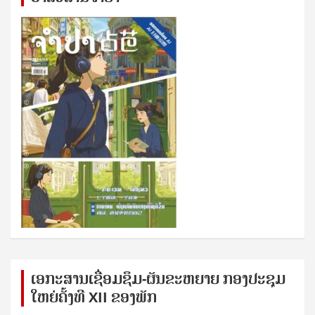
ເອກ​ະ​ສານ​ເຊ​ື່ອມ​ຊ​ຶມ-ຜັນ​ຂະ​ຫ​ຍາຍ ກອງ​ປະ​ຊຸມ​
ໃຫຍ່​ຄັ້ງ​ທີ XII ຂອງ​ພັກ