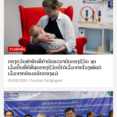
ຂ່າວໜ້າໜຶ່ງ
ຂອງຂວັນທໍາອິດທີ່ກໍານົດອະນາຄົດຂອງຊີວິດ ຈຸດ
ເລີ່ມຕົ້ນທີ່ດີທີ່ສຸດຂອງຊີວິດບໍ່ໄດ້ເລີ່ມຈາກໂຮງໝໍແຕ່
ເລີ່ມຈາກອ້ອມເອິກຂອງແມ່
05/08/2026
Souliyo Sengngam