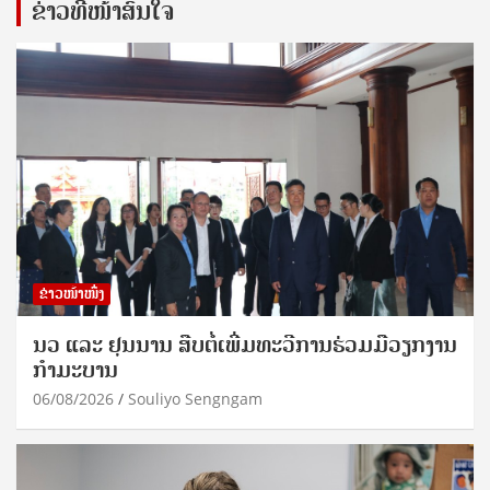
ຂ່າວທີ່ໜ້າສົນໃຈ
ຂ່າວໜ້າໜຶ່ງ
ນວ ແລະ ຢຸນນານ ສືບຕໍ່ເພີ່ມທະວີການຮ່ວມມືວຽກງານ
ກຳມະບານ
06/08/2026
Souliyo Sengngam