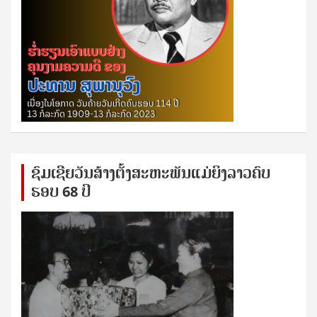
ຊົ​ມ​ເຊີຍ​ວັນ​ສ້າງ​ຕັ້ງ​ສະ​ຫະ​ພັນ​ແມ່​ຍິງ​​ລາວຄົບ​
ຮອບ 68 ປິ