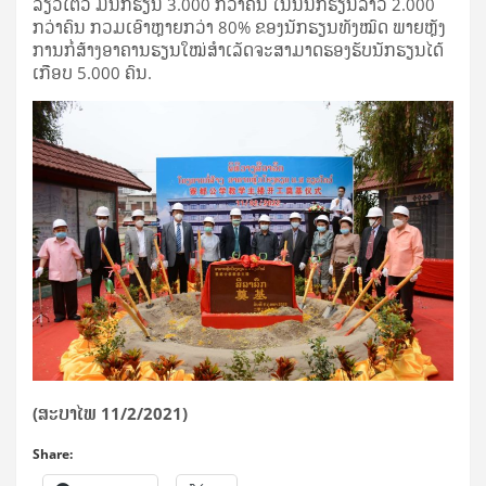
ລຽວໂຕວ໌ ມີນັກຮຽນ 3.000 ກວ່າຄົນ ໃນນີ້ນັກຮຽນລາວ 2.000
ກວ່າຄົນ ກວມເອົາຫຼາຍກວ່າ 80% ຂອງນັກຮຽນທັງໝົດ ພາຍຫຼັງ
ການກໍ່ສ້າງອາຄານຮຽນໃໝ່ສໍາເລັດຈະສາມາດຮອງຮັບນັກຮຽນໄດ້
ເກືອບ 5.000 ຄົນ.
(ສະບາໄພ 11/2/2021)
Share: