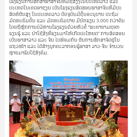
ໂຮງຮຽນການສຶກສາພາສາຈີນທີ່ມີຊື່ສຽງໃນປະເທດລາວ ແລະ
ປະເທດໃນເຂດອາຊຽນ ເປັນໂຮງຮຽນສິດສອນພາສາຈີນທີ່ມີປະ
ສິດທິຜົນສູງ ໃນປະເທດລາວ ປັດຈຸບັນມີຊັ້ນອະນຸບານ ປະຖົມ
ມັດທະຍົມຕົ້ນ ແລະ ມັດທະຍົມປາຍ ມີນັກຮຽນ 3.000 ກວ່າຄົນ
ໂດຍຖືຫຼັກການບໍລິຫານໂຮງຮຽນດ້ວຍຫົວຂໍ້ “ພະຍາຍາມຊອກ
ຮຽນຮູ້ ແລະ ນໍາໃຊ້ສິ່ງທີ່ຮຽນມາໃຫ້ເກີດປະໂຫຍດ” ການສິດສອນ
ເປັນພາສາລາວ ແລະ ຈີນ ໄປພ້ອມກັນ ຜົນການສຶກສາຈັດຢູ່ໃນ
ແຖວໜ້າ ແລະ ໄດ້ສ້າງບຸກຄະລາກອນຮູ້ພາສາ ລາວ-ຈີນ ຈໍານວນ
ຫຼາຍມາຮັບໃຊ້ສັງຄົມ.