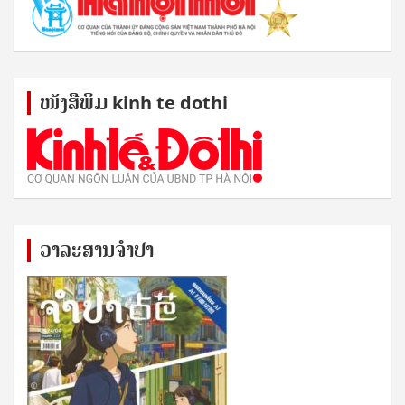
ໜັງ​ສື​ພິມ kinh te dothi
ວາລະສານຈຳປາ