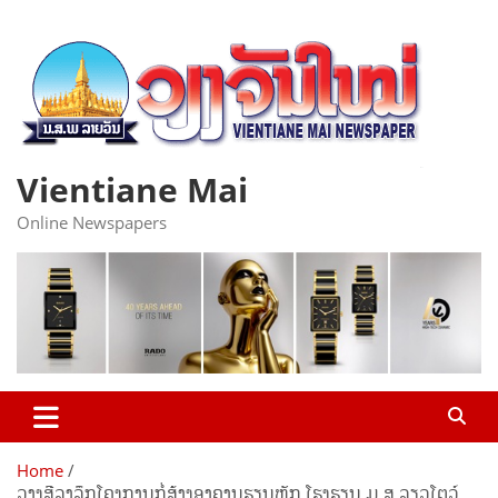
Skip
to
content
Vientiane Mai
Online Newspapers
Home
ວາງສີລາລຶກໂຄງການກໍ່ສ້າງອາຄານຮຽນຫຼັກ ໂຮງຮຽນ ມ ສ ລຽວໂຕວ໌