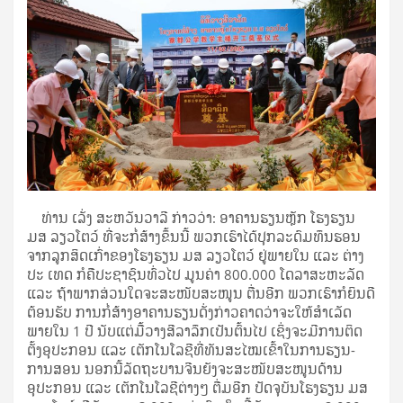
ທ່ານ ເລັ່ງ ສະຫວັນວາລີ ກ່າວວ່າ: ອາຄານຮຽນຫຼັກ ໂຮງຮຽນ
ມສ ລຽວໂຕວ໌ ທີ່ຈະກໍ່ສ້າງຂຶ້ນນີ້ ພວກເຮົາໄດ້ປຸກລະດົມທຶນຮອນ
ຈາກລູກສິດເກົ່າຂອງໂຮງຮຽນ ມສ ລຽວໂຕວ໌ ຢູ່ພາຍໃນ ແລະ ຕ່າງ
ປະ ເທດ ກໍຄືປະຊາຊົນທົ່ວໄປ ມູນຄ່າ 800.000 ໂດລາສະຫະລັດ
ແລະ ຖ້າພາກສ່ວນໃດຈະສະໜັບສະໜູນ ຕື່ນອີກ ພວກເຮົາກໍຍິນດີ
ຕ້ອນຮັບ ການກໍ່ສ້າງອາຄານຮຽນດັ່ງກ່າວຄາດວ່າຈະໃຫ້ສໍາເລັດ
ພາຍໃນ 1 ປີ ນັບແຕ່ມື້ວາງສີລາລຶກເປັນຕົ້ນໄປ ເຊິ່ງຈະມີການຕິດ
ຕັ້ງອຸປະກອນ ແລະ ເຕັກໂນໂລຊີທີ່ທັນສະໄໝເຂົ້າໃນການຮຽນ-
ການສອນ ນອກນີ້ລັດຖະບານຈີນຍັງຈະສະໜັບສະໜູນດ້ານ
ອຸປະກອນ ແລະ ເຕັກໂນໂລຊີຕ່າງໆ ຕື່ມອີກ ປັດຈຸບັນໂຮງຮຽນ ມສ