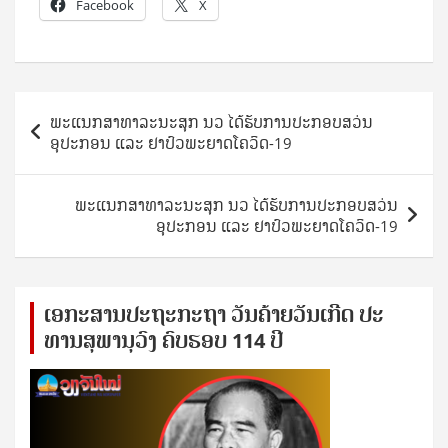
Facebook
X
Post
ພະແນກສາທາລະນະສຸກ ນວ ໄດ້ຮັບການປະກອບສວ່ນ
navigation
ອຸປະກອນ ແລະ ຢາປົວພະຍາດໂຄວິດ-19
ພະແນກສາທາລະນະສຸກ ນວ ໄດ້ຮັບການປະກອບສວ່ນ
ອຸປະກອນ ແລະ ຢາປົວພະຍາດໂຄວິດ-19
ເອ​ກະ​ສານ​ປະ​ຖະ​ກະ​ຖ​າ ວັນ​ຄ້າຍ​ວັນ​ເກີດ ປ​ະ​
ທານ​ສຸ​ພາ​ນຸ​ວົງ ຄົບ​ຮອບ 114 ປີ