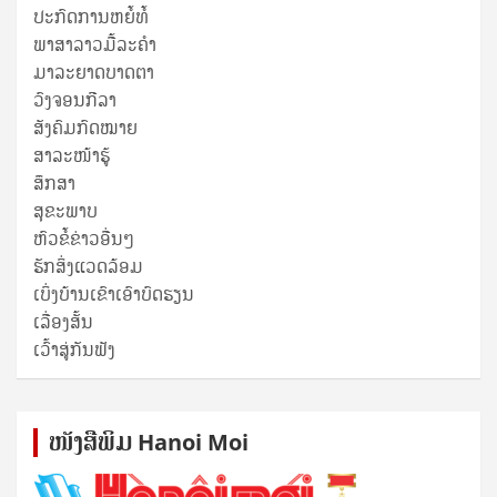
ປະກົດການຫຍໍ້ທໍ້
ພາສາລາວມື້ລະຄຳ
ມາລະຍາດບາດຕາ
ວົງຈອນກີລາ
ສັງຄົມກົດໝາຍ
ສາລະໜ້າຮູ້
ສຶກສາ
ສຸ​ຂະ​ພາບ
ຫົວຂໍ້ຂ່າວອື່ນໆ
ຮັກສິ່ງແວດລ້ອມ
ເບິ່ງບ້ານເຂົາເອົາບົດຮຽນ
ເລື່ອງສັ້ນ
ເວົ້າສູ່ກັນຟັງ
ໜັງ​ສື​ພິມ Hanoi Moi