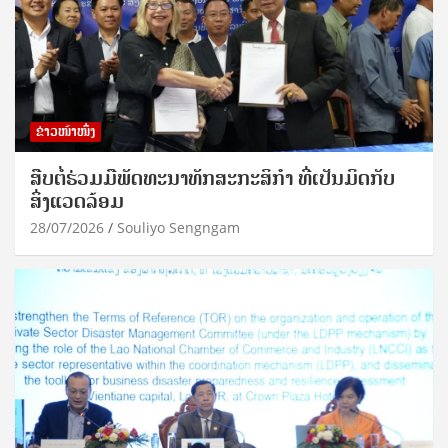
ຂ່າວໜ້າໜຶ່ງ
ສືບຕໍ່ຮ່ວມມືພັດທະນາທັກສະກະສິກຳ ທີ່ເປັນມິດກັບ
ສິ່ງແວດລ້ອມ
28/07/2026
Souliyo Sengngam