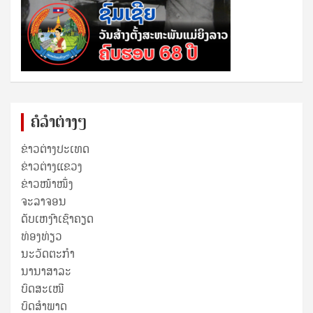
ຄໍລຳຕ່າງໆ
ຂ່າວຕ່າງປະເທດ
ຂ່າວ​ຕ່າງ​ແຂວງ
ຂ່າວໜ້າໜຶ່ງ
ຈະລາຈອນ
ດັບເຫງົາເຊົາຄຽດ
ທ່ອງທ່ຽວ
ນະວັດຕະກໍາ
ນານາສາລະ
ບົດສະເໜີ
ບົດສໍາພາດ