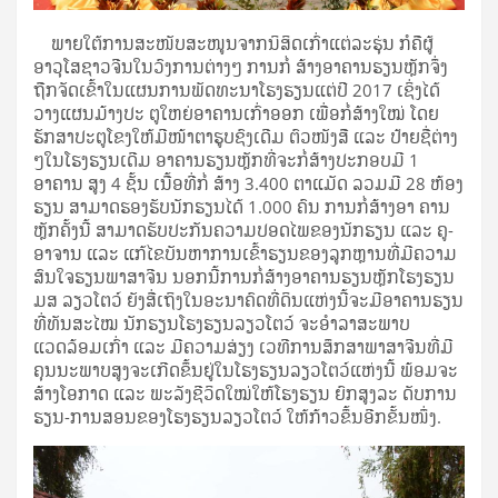
ພາຍໃຕ້ການສະໜັບສະໜູນຈາກນິສິດເກົ່າແຕ່ລະຮຸ່ນ ກໍຄືຜູ້
ອາວຸໂສຊາວຈີນໃນວົງການຕ່າງໆ ການກໍ່ ສ້າງອາຄານຮຽນຫຼັກຈຶ່ງ
ຖືກຈັດເຂົ້າໃນແຜນການພັດທະນາໂຮງຮຽນແຕ່ປີ 2017 ເຊິ່ງໄດ້
ວາງແຜນມ້າງປະ ຕູໃຫຍ່ອາຄານເກົ່າອອກ ເພື່ອກໍ່ສ້າງໃໝ່ ໂດຍ
ຮັກສາປະຕູໂຂງໃຫ້ມີໜ້າຕາຮູບຊົງເດີມ ຕົວໜັງສື ແລະ ປ້າຍຊື່ຕ່າງ
ໆໃນໂຮງຮຽນເດີມ ອາຄານຮຽນຫຼັກທີ່ຈະກໍ່ສ້າງປະກອບມີ 1
ອາຄານ ສູງ 4 ຊັ້ນ ເນື້ອທີ່ກໍ່ ສ້າງ 3.400 ຕາແມັດ ລວມມີ 28 ຫ້ອງ
ຮຽນ ສາມາດຮອງຮັບນັກຮຽນໄດ້ 1.000 ຄົນ ການກໍ່ສ້າງອາ ຄານ
ຫຼັກຄັ້ງນີ້ ສາມາດຮັບປະກັນຄວາມປອດໄພຂອງນັກຮຽນ ແລະ ຄູ-
ອາຈານ ແລະ ແກ້ໄຂບັນຫາການເຂົ້າຮຽນຂອງລູກຫຼານທີ່ມີຄວາມ
ສົນໃຈຮຽນພາສາຈີນ ນອກນີ້ການກໍ່ສ້າງອາຄານຮຽນຫຼັກໂຮງຮຽນ
ມສ ລຽວໂຕວ໌ ຍັງສື່ເຖິງໃນອະນາຄົດທີ່ດິນແຫ່ງນີ້ຈະມີອາຄານຮຽນ
ທີ່ທັນສະໄໝ ນັກຮຽນໂຮງຮຽນລຽວໂຕວ໌ ຈະອໍາລາສະພາບ
ແວດລ້ອມເກົ່າ ແລະ ມີຄວາມສ່ຽງ ເວທີການສຶກສາພາສາຈີນທີ່ມີ
ຄຸນນະພາບສູງຈະເກີດຂຶ້ນຢູ່ໃນໂຮງຮຽນລຽວໂຕວ໌ແຫ່ງນີ້ ພ້ອມຈະ
ສ້າງໂອກາດ ແລະ ພະລັງຊີວິດໃໝ່ໃຫ້ໂຮງຮຽນ ຍົກສູງລະ ດັບການ
ຮຽນ-ການສອນຂອງໂຮງຮຽນລຽວໂຕວ໌ ໃຫ້ກ້າວຂຶ້ນອີກຂັ້ນໜຶ່ງ.