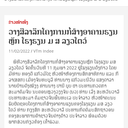
ຂ່າວໜ້າໜຶ່ງ
ວາງສີລາລຶກໂຄງການກໍ່ສ້າງອາຄານຮຽນ
ຫຼັກ ໂຮງຮຽນ ມ ສ ລຽວໂຕວ໌
11/02/2022
VTm Indee
ພິທີວາງສີລາລຶກໂຄງການກໍ່ສ້າງອາຄານຮຽນຫຼັກ ໂຮງຮຽນ ມສ
ລຽວໂຕວ໌ ຈັດຂຶ້ນວັນທີ 11 ກຸມພາ 2022 ຢູ່ໂຮງຮຽນດັ່ງກ່າວ ໂດຍ
ມີທ່ານ ທອງດີ ແກ້ວມີໄຊ ຫົວໜ້າຫ້ອງການສຶກສາທິການ ແລະ ກີ
ລາ(ສສກ) ເມືອງຈັນທະບູລີ ທ່ານນາງ ແກ້ວມະນີວັນ ແສງດາລາ
ນາຍບ້ານດົງໝ້ຽງ ທ່ານນາງ ປານີ ບຸບ ຜາ ປະທານກວດກາ
ສະມາຄົມຈີນ ນະຄອນຫຼວງວຽງຈັນ (ນວ) ທ່ານ ເລັ່ງ ສະຫວັນວາລີ
ປະທານສະມາ ຄົມຊາວຈີນພົ້ນທະເລ ປະຈໍາລາວ ຫົວໜ້າຄະນະ
ຮັບຜິດຊອບໂຄງການກໍ່ສ້າງອາຄານຮຽນຂອງໂຮງຮຽນ ມສ ລຽວ
ໂຕວ໌ ທ່ານ ກຽງສັກ ສະຫວັນວາລີ ປະທານກິດຕິມະສັກຖາວອນ
ຂອງສະພາການຄ້າຊາວຈີນຕ່າງດ້າວ ປະຈໍາລາວ ພ້ອມດ້ວຍ
ພາກສ່ວນກ່ຽວຂ້ອງ ເຂົ້າຮ່ວມ.