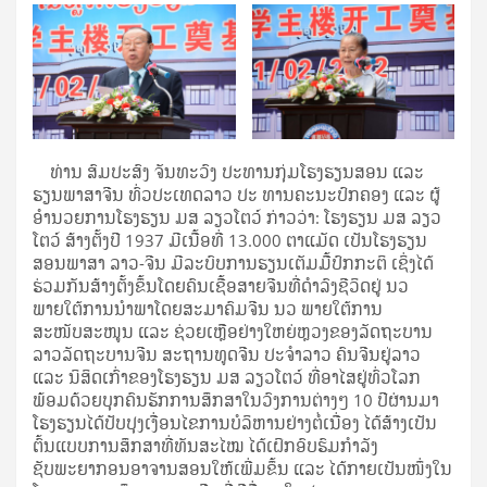
ທ່ານ ສົມປະສົງ ຈັນທະວົງ ປະທານກຸ່ມໂຮງຮຽນສອນ ແລະ
ຮຽນພາສາຈີນ ທົ່ວປະເທດລາວ ປະ ທານຄະນະປົກຄອງ ແລະ ຜູ້
ອໍານວຍການໂຮງຮຽນ ມສ ລຽວໂຕວ໌ ກ່າວວ່າ: ໂຮງຮຽນ ມສ ລຽວ
ໂຕວ໌ ສ້າງຕັ້ງປີ 1937 ມີເນື້ອທີ່ 13.000 ຕາແມັດ ເປັນໂຮງຮຽນ
ສອນພາສາ ລາວ-ຈີນ ມີລະບົບການຮຽນເຕັມມື້ປົກກະຕິ ເຊິ່ງໄດ້
ຮ່ວມກັນສ້າງຕັ້ງຂຶ້ນໂດຍຄົນເຊື້ອສາຍຈີນທີ່ດໍາລົງຊີວິດຢູ່ ນວ
ພາຍໃຕ້ການນໍາພາໂດຍສະມາຄົມຈີນ ນວ ພາຍໃຕ້ການ
ສະໜັບສະໜູນ ແລະ ຊ່ວຍເຫຼືອຢ່າງໃຫຍ່ຫຼວງຂອງລັດຖະບານ
ລາວລັດຖະບານຈີນ ສະຖານທູດຈີນ ປະຈໍາລາວ ຄົນຈີນຢູ່ລາວ
ແລະ ນິສິດເກົ່າຂອງໂຮງຮຽນ ມສ ລຽວໂຕວ໌ ທີ່ອາໄສຢູ່ທົ່ວໂລກ
ພ້ອມດ້ວຍບຸກຄົນຮັກການສຶກສາໃນວົງການຕ່າງໆ 10 ປີຜ່ານມາ
ໂຮງຮຽນໄດ້ປັບປຸງເງື່ອນໄຂການບໍລິຫານຢ່າງຕໍ່ເນື່ອງ ໄດ້ສ້າງເປັນ
ຕົ້ນແບບການສຶກສາທີ່ທັນສະໄໝ ໄດ້ເຝິກອົບຮົມກໍາລັງ
ຊັບພະຍາກອນອາຈານສອນໃຫ້ເພີ່ມຂຶ້ນ ແລະ ໄດ້ກາຍເປັນໜຶ່ງໃນ