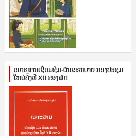
ເອກ​ະ​ສານ​ເຊ​ື່ອມ​ຊ​ຶມ-ຜັນ​ຂະ​ຫ​ຍາຍ ກອງ​ປະ​ຊຸມ​
ໃຫຍ່​ຄັ້ງ​ທີ XII ຂອງ​ພັກ