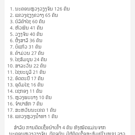
ນະຄອນຫຼວງວຽງຈັນ 126 ຄົນ
ແຂວງຊຽງຂວາງ 65 ຄົນ
ບໍລິຄຳໄຊ 60 ຄົນ
ຫົວພັນ 41 ຄົນ
ວຽງຈັນ 40 ຄົນ
ຜົ້ງສາລີ 36 ຄົນ
ບໍ່ແກ້ວ 31 ຄົນ
ຄຳມ່ວນ 27 ຄົນ
ໄຊສົມບູນ 24 ຄົນ
ສາລະວັນ 22 ຄົນ
ໄຊຍະບູລີ 21 ຄົນ
ອັດຕະປື 17 ຄົນ
ອຸດົມໄຊ 16 ຄົນ
ເຊກອງ 11 ຄົນ
ຫຼວງພະບາງ 10 ຄົນ
ຈຳປາສັກ 7 ຄົນ
ສະຫວັນນະເຂດ 1 ຄົນ
ແຂວງຫຼວງນ້ຳທາ 1 ຄົນ
ສໍາລັບ ການຕິດເຊື້ອນໍາເຂົ້າ 4 ຄົນ ທັງໝົດແມ່ນຈາກ
ນະຄອນຫຼວງວຽງຈັນ. ປັດຈຸບັນ ມີຜູ້ຕິດເຊື້ອສະສົມຢູ່ໃນສປປ ລາວ