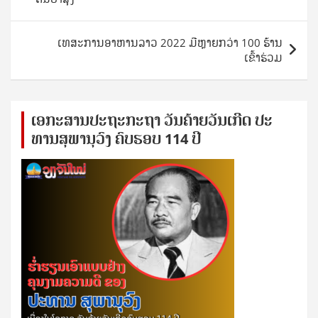
ເທສະການອາຫານລາວ 2022 ມີຫຼາຍກວ່າ 100 ຮ້ານ
ເຂົ້າຮ່ວມ
ເອ​ກະ​ສານ​ປະ​ຖະ​ກະ​ຖ​າ ວັນ​ຄ້າຍ​ວັນ​ເກີດ ປ​ະ​
ທານ​ສຸ​ພາ​ນຸ​ວົງ ຄົບ​ຮອບ 114 ປີ