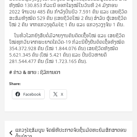
ທັງໝົດ 130.853 ກໍລະນີ ອອກໂຮງໝໍໃນວັນທີ 24 ມັງກອນ
2022 ຈຳນວນ 485 ຄົນ ກຳລັງປິ່ນປົວ 7.591 ຄົນ ແລະ ເສຍຊີວິດ
ສະສົມທັງໝົດ 529 ຄົນ (ເສຍຊີວິດໃໝ່ 2 ຄົນ) ສຳລັບ ຜູ້ເສຍຊີວິດ
ໃໝ່ 2 ຄົນ ຈາກແຂວງອຸດົມໄຊ 1 ຄົນ ແລະ ແຂວງວຽງຈັນ 1 ຄົນ.
ໃນທົ່ວໂລກຍັງສືບຕໍ່ມີລາຍງານຄົນຕິດເຊືື້ອໃໝ່ ແລະ ເສຍຊີວິດ
ໃໝ່ທຸກວັນຈາກພະຍາດໂຄວິດ-19 ກໍລະນີຢັ້ງຢືນຕິດເຊື້ອທັງໝົດ
354.372.928 ຄົນ (ໃໝ່ 1.844.076 ຄົນ) ເສຍຊິວິດທັງໝົດ
5.621.345 ຄົນ (ໃໝ່ 5.421 ຄົນ) ແລະ ປີ່ນປົວຫາຍດີ
281.544.477 ຄົນ (ໃໝ່ 1.723.165 ຄົນ).
# ຂ່າວ & ພາບ : ຊິລິການດາ
Share:
Facebook
X
Post
ແຂວງໄຊສົມບູນ ຈັດພິທີປະກາດຈົບຊັ້ນມັດທະຍົມສຶກສາຕອນ
navigation
ຕົ້ນບຳລຸງ