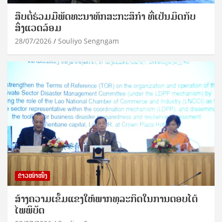
ສືບຕໍ່ຮ່ວມມືພັດທະນາທັກສະກະສິກຳ ທີ່ເປັນມິດກັບ
ສິ່ງແວດລ້ອມ
28/07/2026
Souliyo Sengngam
ຂ່າວໜ້າໜຶ່ງ
ສ້າງຄວາມເຂັ້ມແຂງໃຫ້ພາກທຸລະກິດໃນການຕອບໂຕ້
ໄພພິບັດ