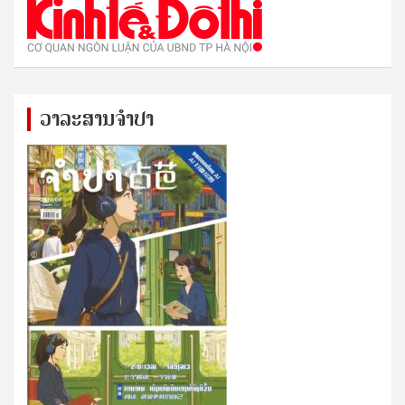
ວາລະສານຈຳປາ