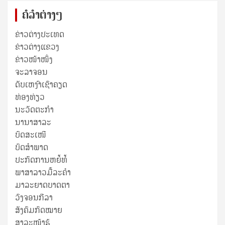
ຄໍລຳຕ່າງໆ
ຂ່າວຕ່າງປະເທດ
ຂ່າວ​ຕ່າງ​ແຂວງ
ຂ່າວໜ້າໜຶ່ງ
ຈະລາຈອນ
ດັບເຫງົາເຊົາຄຽດ
ທ່ອງທ່ຽວ
ນະວັດຕະກໍາ
ນານາສາລະ
ບົດສະເໜີ
ບົດສໍາພາດ
ປະກົດການຫຍໍ້ທໍ້
ພາສາລາວມື້ລະຄຳ
ມາລະຍາດບາດຕາ
ວົງຈອນກີລາ
ສັງຄົມກົດໝາຍ
ສາລະໜ້າຮູ້