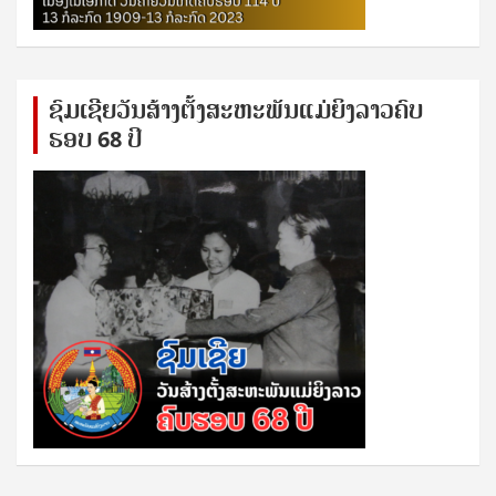
ຊົ​ມ​ເຊີຍ​ວັນ​ສ້າງ​ຕັ້ງ​ສະ​ຫະ​ພັນ​ແມ່​ຍິງ​​ລາວຄົບ​
ຮອບ 68 ປິ