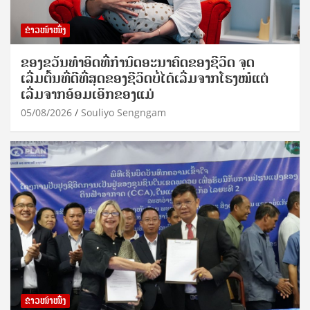
ຂ່າວໜ້າໜຶ່ງ
ຂອງຂວັນທໍາອິດທີ່ກໍານົດອະນາຄົດຂອງຊີວິດ ຈຸດ
ເລີ່ມຕົ້ນທີ່ດີທີ່ສຸດຂອງຊີວິດບໍ່ໄດ້ເລີ່ມຈາກໂຮງໝໍແຕ່
ເລີ່ມຈາກອ້ອມເອິກຂອງແມ່
05/08/2026
Souliyo Sengngam
ຂ່າວໜ້າໜຶ່ງ