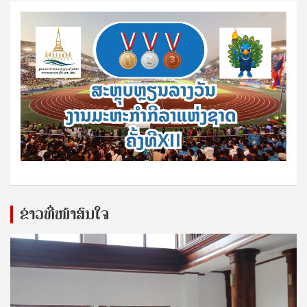
ຂ່າວທີ່ໜ້າສົນໃຈ