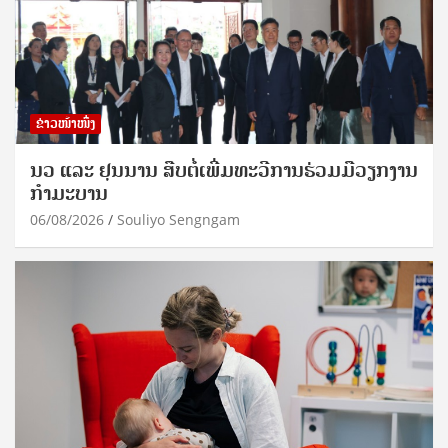
ຂ່າວໜ້າໜຶ່ງ
ນວ ແລະ ຢຸນນານ ສືບຕໍ່ເພີ່ມທະວີການຮ່ວມມືວຽກງານ
ກຳມະບານ
06/08/2026
Souliyo Sengngam