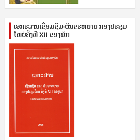
ເອກ​ະ​ສານ​ເຊ​ື່ອມ​ຊ​ຶມ-ຜັນ​ຂະ​ຫ​ຍາຍ ກອງ​ປະ​ຊຸມ​
ໃຫຍ່​ຄັ້ງ​ທີ XII ຂອງ​ພັກ