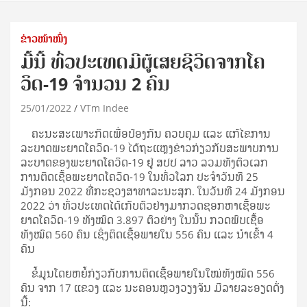
ຂ່າວໜ້າໜຶ່ງ
ມື້ນີ້ ທົ່ວປະເທດມີຜູ້ເສຍຊີວິດຈາກໂຄ
ວິດ-19 ຈຳນວນ 2 ຄົນ
25/01/2022
VTm Indee
ຄະນະສະເພາະກິດເພື່ອປ້ອງກັນ ຄວບຄຸມ ແລະ ແກ້ໄຂການ
ລະບາດພະຍາດໂຄວິດ-19 ໄດ້ຖະແຫຼງຂ່າວກ່ຽວກັບສະພາບການ
ລະບາດຂອງພະຍາດໂຄວິດ-19 ຢູ່ ສປປ ລາວ ລວມທັງຕົວເລກ
ການຕິດເຊື້ອພະຍາດໂຄວິດ-19 ໃນທົ່ວໂລກ ປະຈໍາວັນທີ 25
ມັງກອນ 2022 ທີ່ກະຊວງສາທາລະນະສຸກ. ໃນວັນທີ 24 ມັງກອນ
2022 ວ່າ ທົ່ວປະເທດໄດ້ເກັບຕົວຢ່າງມາກວດຊອກຫາເຊືື້ອພະ
ຍາດໂຄວິດ-19 ທັງໝົດ 3.897 ຕົວຢ່າງ ໃນນັ້ນ ກວດພົບເຊື້ອ
ທັງໝົດ 560 ຄົນ ເຊິ່ງຕິດເຊື້ອພາຍໃນ 556 ຄົນ ແລະ ນໍາເຂົ້າ 4
ຄົນ
ຂໍ້ມູນໂດຍຫຍໍ້ກ່ຽວກັບການຕິດເຊືື້ອພາຍໃນໃໝ່ທັງໝົດ 556
ຄົນ ຈາກ 17 ແຂວງ ແລະ ນະຄອນຫຼວງວຽງຈັນ ມີລາຍລະອຽດດັ່ງ
ນີ້: