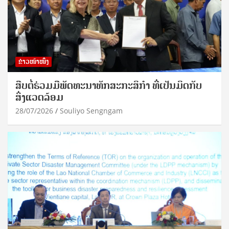
ຂ່າວໜ້າໜຶ່ງ
ສືບຕໍ່ຮ່ວມມືພັດທະນາທັກສະກະສິກຳ ທີ່ເປັນມິດກັບ
ສິ່ງແວດລ້ອມ
28/07/2026
Souliyo Sengngam