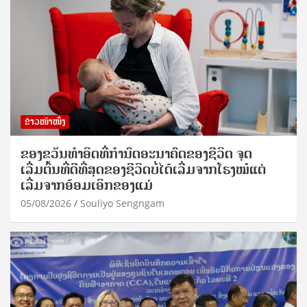
ຂ່າວໜ້າໜຶ່ງ
ຂອງຂວັນທໍາອິດທີ່ກໍານົດອະນາຄົດຂອງຊີວິດ ຈຸດ
ເລີ່ມຕົ້ນທີ່ດີທີ່ສຸດຂອງຊີວິດບໍ່ໄດ້ເລີ່ມຈາກໂຮງໝໍແຕ່
ເລີ່ມຈາກອ້ອມເອິກຂອງແມ່
05/08/2026
Souliyo Sengngam