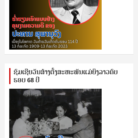
ຊົ​ມ​ເຊີຍ​ວັນ​ສ້າງ​ຕັ້ງ​ສະ​ຫະ​ພັນ​ແມ່​ຍິງ​​ລາວຄົບ​
ຮອບ 68 ປິ