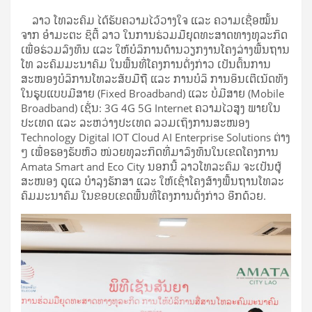
ລາວ ໂທລະຄົມ ໄດ້ຮັບຄວາມໄວ້ວາງໃຈ ແລະ ຄວາມເຊື່ອໝັ້ນ
ຈາກ ອໍາມະຕະ ຊິຕີ້ ລາວ ໃນການຮ່ວມມືຍຸດທະສາດທາງທຸລະກິດ
ເພື່ອຮ່ວມລົງທຶນ ແລະ ໃຫ້ບໍລິການດ້ານວຽກງານໂຄງລ່າງພື້ນຖານ
ໂທ ລະຄົມມະນາຄົມ ໃນພື້ນທີ່ໂຄງການດັ່ງກ່າວ ເປັນຕົ້ນການ
ສະໜອງບໍລິການໂທລະສັບມືຖື ແລະ ການບໍລິ ການອິນເຕີເນັດທັງ
ໃນຮູບແບບມີສາຍ (Fixed Broadband) ແລະ ບໍ່ມີສາຍ (Mobile
Broadband) ເຊັ່ນ: 3G 4G 5G Internet ຄວາມໄວສູງ ພາຍໃນ
ປະເທດ ແລະ ລະຫວ່າງປະເທດ ລວມເຖິງການສະໜອງ
Technology Digital IOT Cloud AI Enterprise Solutions ຕ່າງ
ໆ ເພື່ອຮອງຮັບຫົວ ໜ່ວຍທຸລະກິດທີ່ມາລົງທຶນໃນເຂດໂຄງການ
Amata Smart and Eco City ນອກນີ້ ລາວໂທລະຄົມ ຈະເປັນຜູ້
ສະໜອງ ດູແລ ບໍາລຸງຮັກສາ ແລະ ໃຫ້ເຊົ່າໂຄງສ້າງພື້ນຖານໂທລະ
ຄົມມະນາຄົມ ໃນຂອບເຂດພື້ນທີ່ໂຄງການດັ່ງກ່າວ ອີກດ້ວຍ.