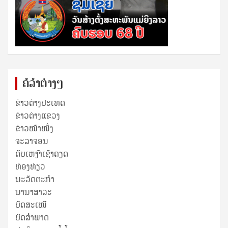
ຄໍລຳຕ່າງໆ
ຂ່າວຕ່າງປະເທດ
ຂ່າວ​ຕ່າງ​ແຂວງ
ຂ່າວໜ້າໜຶ່ງ
ຈະລາຈອນ
ດັບເຫງົາເຊົາຄຽດ
ທ່ອງທ່ຽວ
ນະວັດຕະກໍາ
ນານາສາລະ
ບົດສະເໜີ
ບົດສໍາພາດ