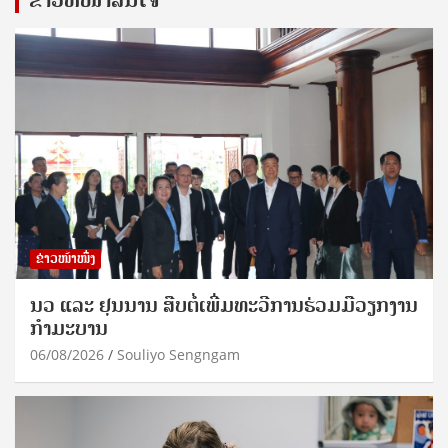
ຂ່າວໜ້າໜຶ່ງ
ນວ ແລະ ຢຸນນານ ສືບຕໍ່ເພີ່ມທະວີການຮ່ວມມືວຽກງານ
ກຳມະບານ
06/08/2026
Souliyo Sengngam