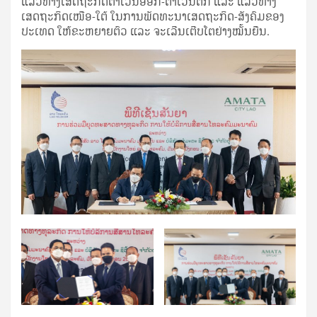
ແລວທາງເສດຖະກິດຕາເວັນອອກ-ຕາເວັນຕົກ ແລະ ແລວທາງ
ເສດຖະກິດເໜືອ-ໃຕ້ ໃນການພັດທະນາເສດຖະກິດ-ສັງຄົມຂອງ
ປະເທດ ໃຫ້ຂະຫຍາຍຕົວ ແລະ ຈະເລີນເຕີບໂຕຢ່າງໝັ້ນຍືນ.