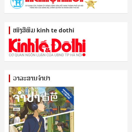
ໜັງ​ສື​ພິມ kinh te dothi
ວາລະສານຈຳປາ