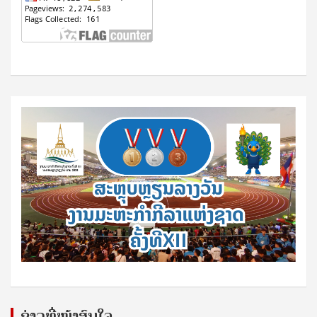
ຂ່າວທີ່ໜ້າສົນໃຈ