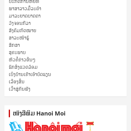
ປະກົດການຫຍໍ້ທໍ້
ພາສາລາວມື້ລະຄຳ
ມາລະຍາດບາດຕາ
ວົງຈອນກີລາ
ສັງຄົມກົດໝາຍ
ສາລະໜ້າຮູ້
ສຶກສາ
ສຸ​ຂະ​ພາບ
ຫົວຂໍ້ຂ່າວອື່ນໆ
ຮັກສິ່ງແວດລ້ອມ
ເບິ່ງບ້ານເຂົາເອົາບົດຮຽນ
ເລື່ອງສັ້ນ
ເວົ້າສູ່ກັນຟັງ
ໜັງ​ສື​ພິມ Hanoi Moi