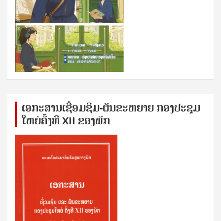
ເອກ​ະ​ສານ​ເຊ​ື່ອມ​ຊ​ຶມ-ຜັນ​ຂະ​ຫ​ຍາຍ ກອງ​ປະ​ຊຸມ​
ໃຫຍ່​ຄັ້ງ​ທີ XII ຂອງ​ພັກ