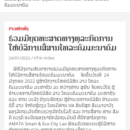
ຄົມມະນາຄົມ
ຂ່າວໜ້າໜຶ່ງ
ຮ່ວມມືຍຸດທະສາດທາງທຸລະກິດການ
ໃຫ້ບໍລິການສື່ສານໂທລະຄົມມະນາຄົມ
24/01/2022
VTm Indee
ພີທີລົງນາມສັນຍາການຮ່ວມມືຍຸດທະສາດທາງທຸລະກິດການ
ໃຫ້ບໍລິການສື່ສານໂທລະຄົມມະນາຄົມ ຈັດຂຶ້ນວັນທີ 24
ມັງກອນ 2022 ຢູ່ສຳນັກງານໃຫຍ່ບໍລິສັດ ລາວ ໂທລະ
ຄົມມະນາຄົມ ມະຫາຊົນ ລະ ຫວ່າງທ່ານ ສຸພົນ ຈັນທະວີໄຊ ຜູ້
ອຳນວຍການໃຫຍ່ບໍລິສັດ ລາວ ໂທລະຄົມມະນາຄົມ ມະຫາຊົນ
ແລະ ທ່ານ ວະລົງ ຕັງປະພຶດກຸນ ຜູ້ອຳນວຍການບໍລິສັດ ອໍາມະຕະ
ຊິຕີ້ ລາວ ຈໍາກັດຜູ້ດຽວ ໂດຍມີທ່ານ ປອ ສັນຕິສຸກ ສີມມາລາວົງ
ຮອງລັດຖະມົນຕີກະຊວງເຕັກໂນໂລຊີ ແລະ ການສື່ສານ ທ່ານ ສົມ
ດີ ດວງດີ ອະດີດຮອງນາຍົກລັດຖະມົນຕີ ທີ່ປຶກສາໂຄງການ
AMATA Smart & Eco-City La​o ພ້ອມດ້ວຍຄະນະຜູ້ບໍລິຫານ
ທັງສອງຝ່າຍ ແລະ ພາກສ່ວນກ່ຽວຂ້ອງ ເຂົ້າຮ່ວມ.