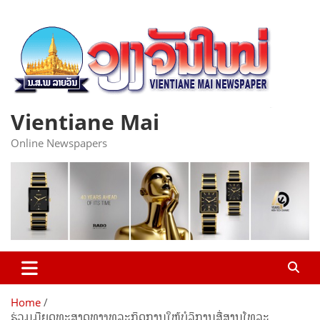
Skip
to
content
Vientiane Mai
Online Newspapers
Home
ຮ່ວມມືຍຸດທະສາດທາງທຸລະກິດການໃຫ້ບໍລິການສື່ສານໂທລະ