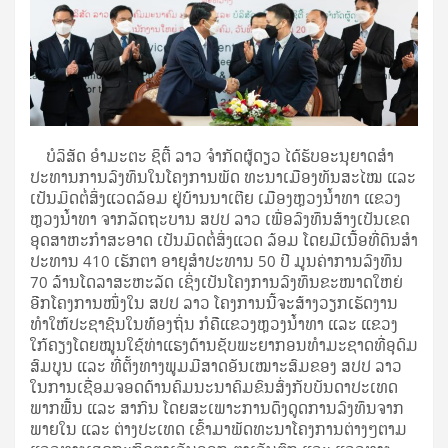
ບໍລິສັດ ອໍາມະຕະ ຊິຕີ້ ລາວ ຈໍາກັດຜູ້ດຽວ ໄດ້ຮັບອະນຸຍາດສໍາ
ປະທານການລົງທຶນໃນໂຄງການພັດ ທະນາເມືອງທັນສະໄໝ ແລະ
ເປັນມິດຕໍ່ສິ່ງແວດລ້ອມ ຢູ່ບ້ານນາເຕີຍ ເມືອງຫຼວງນໍ້າທາ ແຂວງ
ຫຼວງນໍ້າທາ ຈາກລັດຖະບານ ສປປ ລາວ ເພື່ອລົງທຶນສ້າງເປັນເຂດ
ອຸດສາຫະກຳສະອາດ ເປັນມິດຕໍ່ສິ່ງແວດ ລ້ອມ ໂດຍມີເນື້ອທີ່ດິນສໍາ
ປະທານ 410 ເຮັກຕາ ອາຍຸສຳປະທານ 50 ປີ ມູນຄ່າການລົງທຶນ
70 ລ້ານໂດລາສະຫະລັດ ເຊິ່ງເປັນ​ໂຄງການລົງທຶນຂະໜາດໃຫຍ່ ​
ອີກໂຄງການໜຶ່ງໃນ ສປປ ລາວ ໂຄງການນີ້ຈະສ້າງວຽກເຮັດງານ
ທຳໃຫ້ປະຊາຊົນໃນທ້ອງຖິ່ນ ກໍຄືແຂວງຫຼວງນໍ້າທາ ແລະ ແຂວງ
ໃກ້ຄຽງໂດຍໝູນໃຊ້ທ່າແຮງດ້ານຊັບພະຍາກອນທຳມະຊາດທີ່ອຸດົມ
ສົມບູນ ແລະ ທີ່ຕັ້ງທາງພູມມີສາດອັນເໝາະສົມຂອງ ສປປ ລາວ
ໃນການເຊື່ອມຈອດດ້ານຄົມນະນາຄົມຂົນສົ່ງກັບບັນດາປະເທດ
ພາກພື້ນ ແລະ ສາກົນ ໂດຍສະເພາະການດຶງດູດການລົງທຶນຈາກ
ພາຍໃນ ແລະ ຕ່າງປະເທດ ເຂົ້າມາພັດທະນາໂຄງການຕ່າງໆຕາມ