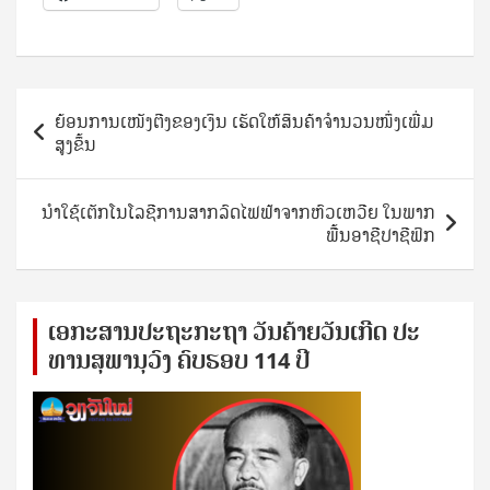
Post
ຍ້ອນການເໜັງຕີງຂອງເງິນ ເຮັດໃຫ້ສິນຄ້າຈໍານວນໜຶ່ງເພີ່ມ
navigation
ສູງຂຶ້ນ
ນຳໃຊ້ເຕັກໂນໂລຊີການສາກລົດໄຟຟ້າຈາກຫົວເຫວີຍ ໃນພາກ
ພື້ນອາຊີປາຊີຟິກ
ເອ​ກະ​ສານ​ປະ​ຖະ​ກະ​ຖ​າ ວັນ​ຄ້າຍ​ວັນ​ເກີດ ປ​ະ​
ທານ​ສຸ​ພາ​ນຸ​ວົງ ຄົບ​ຮອບ 114 ປີ