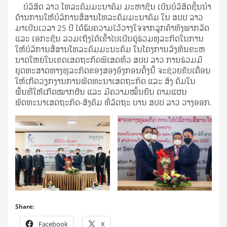
ບໍລິສັດ ລາວ ໂທລະຄົມມະນາຄົມ ມະຫາຊົນ ເປັນບໍລິສັດຊັ້ນນໍາ
ດ້ານການໃຫ້ບໍລິການສື່ສານໂທລະຄົມມະນາຄົມ ໃນ ສປປ ລາວ
ມາເປັນເວລາ 25 ປີ ໄດ້ຮັບຄວາມໄວ້ວາງໃຈຈາກລູກຄ້າທັງພາກລັດ
ແລະ ເອກະຊົນ ລວມເຖິງໄດ້ເຂົ້າໄປເປັນຄູ່ຮ່ວມທຸລະກິດໃນການ
ໃຫ້ບໍລິການສື່ສານໂທລະຄົມມະນະຄົມ ໃນໂຄງການລົງທຶນຂະຫ
ນາດໃຫຍ່ໃນເຂດເສດຖະກິດພິເສດທົ່ວ ສປປ ລາວ ການຮ່ວມມື
ຍຸດທະສາດທາງທຸລະກິດຂອງສອງອົງກອນຄັ້ງນີ້ ຈະຊ່ວຍຂັບເຄື່ອນ
ໃຫ້ເກີດວຽກງານການພັດທະນາເສດຖະກິດ ແລະ ສັງ ຄົມໃນ
ພື້ນທີ່ໃຫ້ເກີດໝາກຜົນ ແລະ ມີຄວາມໝັ້ນຍືນ ຕາມແຜນ
ພັດທະນາເສດຖະກິດ-ສັງຄົມ ທີ່ລັດຖະ ບານ ສປປ ລາວ ວາງອອກ.
Share:
Facebook
X