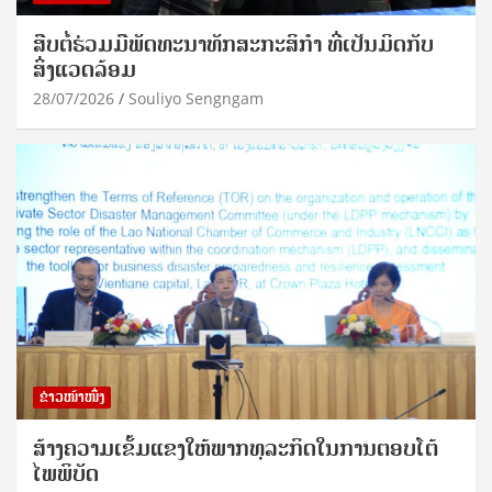
ສືບຕໍ່ຮ່ວມມືພັດທະນາທັກສະກະສິກຳ ທີ່ເປັນມິດກັບ
ສິ່ງແວດລ້ອມ
28/07/2026
Souliyo Sengngam
ຂ່າວໜ້າໜຶ່ງ
ສ້າງຄວາມເຂັ້ມແຂງໃຫ້ພາກທຸລະກິດໃນການຕອບໂຕ້
ໄພພິບັດ