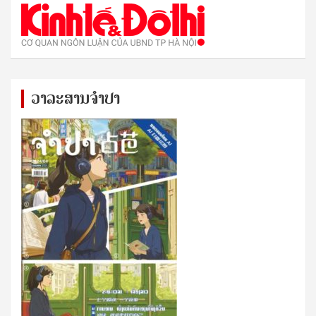
ວາລະສານຈຳປາ