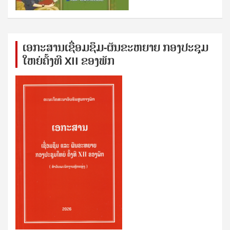
ເອກ​ະ​ສານ​ເຊ​ື່ອມ​ຊ​ຶມ-ຜັນ​ຂະ​ຫ​ຍາຍ ກອງ​ປະ​ຊຸມ​
ໃຫຍ່​ຄັ້ງ​ທີ XII ຂອງ​ພັກ