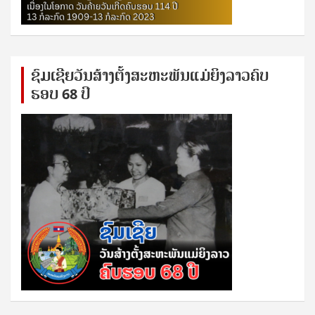
ຊົ​ມ​ເຊີຍ​ວັນ​ສ້າງ​ຕັ້ງ​ສະ​ຫະ​ພັນ​ແມ່​ຍິງ​​ລາວຄົບ​
ຮອບ 68 ປິ