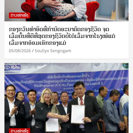
ຂ່າວໜ້າໜຶ່ງ
ຂອງຂວັນທໍາອິດທີ່ກໍານົດອະນາຄົດຂອງຊີວິດ ຈຸດ
ເລີ່ມຕົ້ນທີ່ດີທີ່ສຸດຂອງຊີວິດບໍ່ໄດ້ເລີ່ມຈາກໂຮງໝໍແຕ່
ເລີ່ມຈາກອ້ອມເອິກຂອງແມ່
05/08/2026
Souliyo Sengngam
ຂ່າວໜ້າໜຶ່ງ