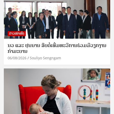
ຂ່າວໜ້າໜຶ່ງ
ນວ ແລະ ຢຸນນານ ສືບຕໍ່ເພີ່ມທະວີການຮ່ວມມືວຽກງານ
ກຳມະບານ
06/08/2026
Souliyo Sengngam