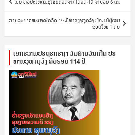
ມື້ນີ້ ທົ່ວປະເທດມີຜູ້ເສຍຊີວິດຈາກໂຄວິດ-19 ຈຳນວນ 6 ຄົນ
navigation
ການລະບາດພະຍາດໂຄວິດ-19 ມີທ່າອ່ຽງຫຼຸດລົງ ພ້ອມມີຜູ້ເສຍ
ຊີວິດໃໝ່ 1 ຄົນ
ເອ​ກະ​ສານ​ປະ​ຖະ​ກະ​ຖ​າ ວັນ​ຄ້າຍ​ວັນ​ເກີດ ປ​ະ​
ທານ​ສຸ​ພາ​ນຸ​ວົງ ຄົບ​ຮອບ 114 ປີ