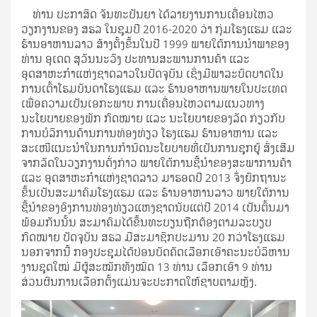
ທ່ານ ປະກາສິດ ຈັນທະປັນຍາ ໄດ້ລາຍງານການເຄື່ອນໄຫວ
ວຽກງານຂອງ ສຮລ ໃນຊຸມປີ 2016-2020 ວ່າ ກຸ່ມໂຮງແຮມ ແລະ
ຮ້ານອາຫານລາວ ສ້າງຕັ້ງຂຶ້ນໃນປີ 1999 ພາຍໃຕ້ການນຳພາຂອງ
ທ່ານ ອຸເດດ ສຸວັນນະວົງ ປະທານສະພານການຄ້າ ແລະ
ອຸດສາຫະກຳແຫ່ງຊາດລາວໃນປັດຈຸບັນ ເຊິ່ງມີພາລະບົດບາດໃນ
ການເຕົ້າໂຮມບັນດາໂຮງແຮມ ແລະ ຮ້ານອາຫານພາຍໃນປະເທດ
ເພື່ອຄວາມເປັນເອກະພາບ ການເຄື່ອນໄຫວຕາມແນວທາງ
ນະໂຍບາຍຂອງພັກ ກົດໝາຍ ແລະ ນະໂຍບາຍຂອງລັດ ກ່ຽວກັບ
ການບໍລິການດ້ານການທ່ອງທ່ຽວ ໂຮງແຮມ ຮ້ານອາຫານ ແລະ
ສະເໜີແນະນຳໃນການກຳນົດນະໂຍບາຍທີ່ເປັນການຊຸກຍູ້ ສົ່ງເສີມ
ຈາກລັດໃນວຽກງານດັ່ງກ່າວ ພາຍໃຕ້ການຊີ້ນຳຂອງສະພາການຄ້າ
ແລະ ອຸດສາຫະກຳແຫ່ງຊາດລາວ ມາຮອດປີ 2013 ຈຶ່ງຍົກຖານະ
ຂຶ້ນເປັນສະມາຄົມໂຮງແຮມ ແລະ ຮ້ານອາຫານລາວ ພາຍໃຕ້ການ
ຊີ້ນຳຂອງອົງການທ່ອງທ່ຽວແຫງຊາດນັບແຕ່ປີ 2014 ເປັນຕົ້ນມາ
ພ້ອມກັນນັ້ນ ສະມາຄົມໄດ້ຂຶ້ນທະບຽນຖືກຕ້ອງຕາມລະບຽບ
ກົດໝາຍ ປັດຈຸບັນ ສຮລ ມີສະມາຊິກປະມານ 20 ກວ່າໂຮງແຮມ
ນອກຈາກນີ້ ກອງປະຊຸມໄດ້ປ່ອນບັດຄັດເລືອກເອົາຄະນະບໍລິຫານ
ງານຊຸດໃໝ່ ມີຜູ້ສະໝັກທັງໝົດ 13 ທ່ານ ເລືອກເອົາ 9 ທ່ານ
ສ່ວນຜົນການເລືອກຕັ້ງແມ່ນຈະປະກາດໃຫ້ຊາບຕາມຫຼັງ.