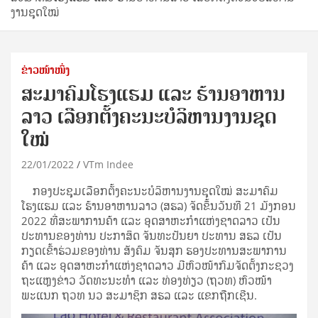
ງານຊຸດໃໝ່
ຂ່າວໜ້າໜຶ່ງ
ສະມາຄົມໂຮງແຮມ ແລະ ຮ້ານອາຫານ
ລາວ ເລືອກຕັ້ງຄະນະບໍລິຫານງານຊຸດ
ໃໝ່
22/01/2022
VTm Indee
ກອງປະຊຸມເລືອກຕັ້ງຄະນະບໍລິຫານງານຊຸດໃໝ່ ສະມາຄົມ
ໂຮງແຮມ ແລະ ຮ້ານອາຫານລາວ (ສຮລ) ຈັດຂຶ້ນວັນທີ 21 ມັງກອນ
2022 ທີ່ສະພາການຄ້າ ແລະ ອຸດສາຫະກຳແຫ່ງຊາດລາວ ເປັນ
ປະທານຂອງທ່ານ ປະກາສິດ ຈັນທະປັນຍາ ປະທານ ສຮລ ເປັນ
ກຽດເຂົ້າຮ່ວມຂອງທ່ານ ສັງຄົມ ຈັນສຸກ ຮອງປະທານສະພາການ
ຄ້າ ແລະ ອຸດສາຫະກຳແຫ່ງຊາດລາວ ມີຫົວໜ້າກົມຈັດຕັ້ງກະຊວງ
ຖະແຫຼງຂ່າວ ວັດທະນະທຳ ແລະ ທ່ອງທ່ຽວ (ຖວທ) ຫົວໜ້າ
ພະແນກ ຖວທ ນວ ສະມາຊິກ ສຮລ ແລະ ແຂກຖືກເຊີນ.