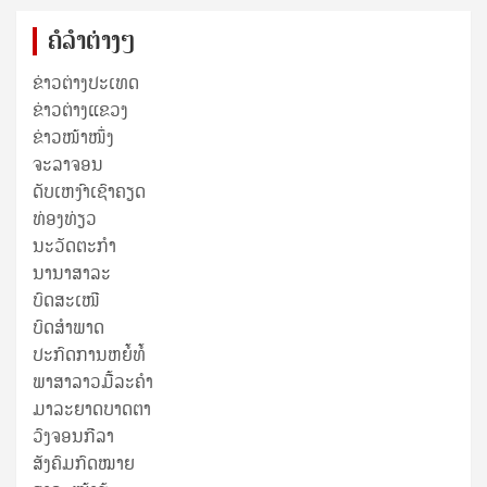
ຄໍລຳຕ່າງໆ
ຂ່າວຕ່າງປະເທດ
ຂ່າວ​ຕ່າງ​ແຂວງ
ຂ່າວໜ້າໜຶ່ງ
ຈະລາຈອນ
ດັບເຫງົາເຊົາຄຽດ
ທ່ອງທ່ຽວ
ນະວັດຕະກໍາ
ນານາສາລະ
ບົດສະເໜີ
ບົດສໍາພາດ
ປະກົດການຫຍໍ້ທໍ້
ພາສາລາວມື້ລະຄຳ
ມາລະຍາດບາດຕາ
ວົງຈອນກີລາ
ສັງຄົມກົດໝາຍ