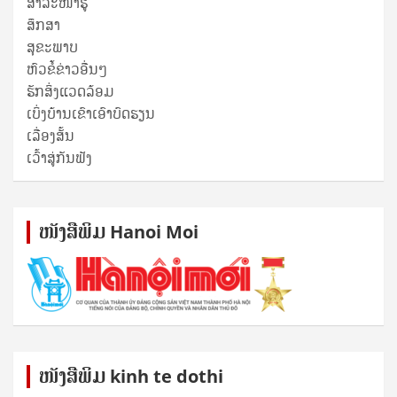
ສາລະໜ້າຮູ້
ສຶກສາ
ສຸ​ຂະ​ພາບ
ຫົວຂໍ້ຂ່າວອື່ນໆ
ຮັກສິ່ງແວດລ້ອມ
ເບິ່ງບ້ານເຂົາເອົາບົດຮຽນ
ເລື່ອງສັ້ນ
ເວົ້າສູ່ກັນຟັງ
ໜັງ​ສື​ພິມ Hanoi Moi
ໜັງ​ສື​ພິມ kinh te dothi