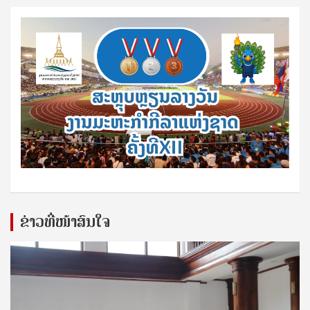
ຂ່າວທີ່ໜ້າສົນໃຈ