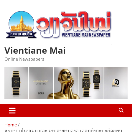
Skip
to
content
Vientiane Mai
Online Newspapers
Home
ສະມາຄົມໂຮງແຮມ ແລະ ຮ້ານອາຫານລາວ ເລືອກຕັ້ງຄະນະບໍລິຫານ