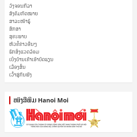
ວົງຈອນກີລາ
ສັງຄົມກົດໝາຍ
ສາລະໜ້າຮູ້
ສຶກສາ
ສຸ​ຂະ​ພາບ
ຫົວຂໍ້ຂ່າວອື່ນໆ
ຮັກສິ່ງແວດລ້ອມ
ເບິ່ງບ້ານເຂົາເອົາບົດຮຽນ
ເລື່ອງສັ້ນ
ເວົ້າສູ່ກັນຟັງ
ໜັງ​ສື​ພິມ Hanoi Moi