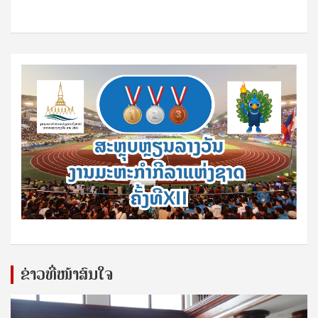
ຂ່າວທີ່ໜ້າສົນໃຈ