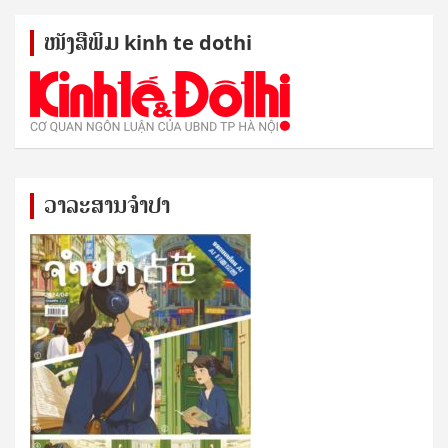
ໜັງ​ສື​ພິມ kinh te dothi
ວາລະສານຈຳປາ