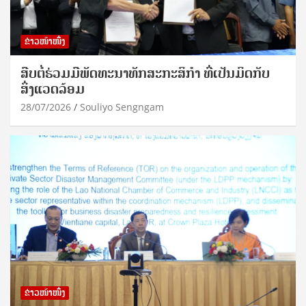
ຂ່າວໜ້າໜຶ່ງ
ສືບຕໍ່ຮ່ວມມືພັດທະນາທັກສະກະສິກຳ ທີ່ເປັນມິດກັບ
ສິ່ງແວດລ້ອມ
28/07/2026
Souliyo Sengngam
ຂ່າວໜ້າໜຶ່ງ