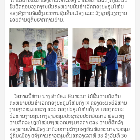
ໄດ້ຂື້ນຜ່ານຂໍ້ຕົກຂອງທ່ານເຈົ້າເມືອງ ວ່າດ້ວຍການແຕ່ງຕັ້ງຄະນະ
ຮັບຜິດຊອບວຽກງານຜັນຂະຫຍາຍຜົນສຳເລັດກອງປະຊຸມໃຫ່ຍ
ຂອງອົງການຈັດຕັ້ງມະຫານຊົນຂັ້ນເມືອງ ແລະ ລົງຊຸກຍູ້ວຽກງານ
ຮອບດ້ານຢູ່ຂັ້ນຮາກຖານບ້ານ.
ໂອກາດນີ້ທ່ານ ນາງ ຄໍາປ້ອມ ອິນທະນາ ໄດ້ຂື້ນຜ່ານບົດຜັນ
ຂະຫຍາຍຜົນສຳເລັດກອງປະຊຸມໃຫ່ຍຄັ້ງ IX ຂອງຄະນະບໍລິຫານ
ງານຊາວໝຸ່ມແຂວງ ແລະ ກອງປະຊຸມໃຫ່ຍຄັ້ງ VIII ຂອງຄະນະ
ບໍລິຫານງານສູນກາງຊາວໝຸ່ມປະຊາຊົນປະຕິວັດລາວ ພ້ອມທັງ
ຜ່ານກົດລະບຽບໃໝ່ບາງໝວດບາງມາດຕາ ແລະ ຜ່ານຂໍ້ຕົກລົງ
ຂອງທ່ານເຈົ້າເມືອງ ວ່າດ້ວຍການສ້າງກອງທຶນພັດທະນາຊາວໜຸ່ມ
ຢູ່ຂັ້ນເມືອງ ແຈ້ງການຊາວໜຸ່ມຂັ້ນແຂວງເລກທີ 38 ລົງວັນທີ 30