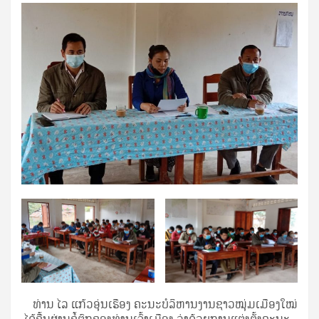
ທ່ານ ໄລ ແກ້ວອຸ່ນເຮືອງ ຄະນະບໍລິຫານງານຊາວໝຸ່ມເມືອງໃໝ່