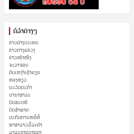
ຄໍລຳຕ່າງໆ
ຂ່າວຕ່າງປະເທດ
ຂ່າວ​ຕ່າງ​ແຂວງ
ຂ່າວໜ້າໜຶ່ງ
ຈະລາຈອນ
ດັບເຫງົາເຊົາຄຽດ
ທ່ອງທ່ຽວ
ນະວັດຕະກໍາ
ນານາສາລະ
ບົດສະເໜີ
ບົດສໍາພາດ
ປະກົດການຫຍໍ້ທໍ້
ພາສາລາວມື້ລະຄຳ
ມາລະຍາດບາດຕາ