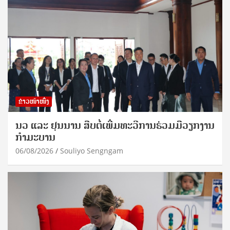
ຂ່າວໜ້າໜຶ່ງ
ນວ ແລະ ຢຸນນານ ສືບຕໍ່ເພີ່ມທະວີການຮ່ວມມືວຽກງານ
ກຳມະບານ
06/08/2026
Souliyo Sengngam