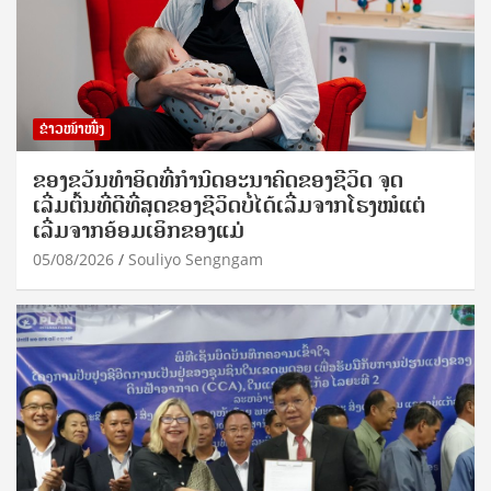
ຂ່າວໜ້າໜຶ່ງ
ຂອງຂວັນທໍາອິດທີ່ກໍານົດອະນາຄົດຂອງຊີວິດ ຈຸດ
ເລີ່ມຕົ້ນທີ່ດີທີ່ສຸດຂອງຊີວິດບໍ່ໄດ້ເລີ່ມຈາກໂຮງໝໍແຕ່
ເລີ່ມຈາກອ້ອມເອິກຂອງແມ່
05/08/2026
Souliyo Sengngam