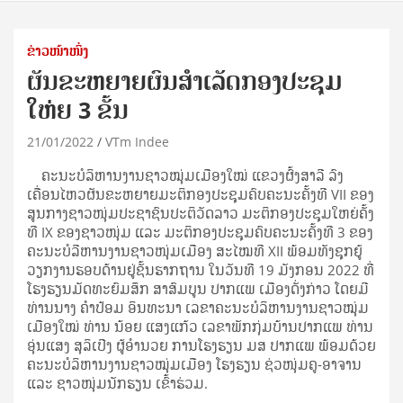
ຂ່າວໜ້າໜຶ່ງ
ຜັນຂະຫຍາຍຜົນສຳເລັດກອງປະຊຸມ
ໃຫ່ຍ 3 ຂັ້ນ
21/01/2022
VTm Indee
ຄະນະບໍລິຫານງານຊາວໝຸ່ມເມືອງໃໝ່ ແຂວງຜົ້ງສາລີ ລົງ
ເຄື່ອນໄຫວຜັນຂະຫຍາຍມະຕິກອງປະຊຸມຄົບຄະນະຄັ້ງທີ VII ຂອງ
ສູນກາງຊາວໜຸ່ມປະຊາຊົນປະຕິວັດລາວ ມະຕິກອງປະຊຸມໃຫຍ່ຄັ້ງ
ທີ IX ຂອງຊາວໜຸ່ມ ແລະ ມະຕິກອງປະຊຸມຄົບຄະນະຄັ້ງທີ 3 ຂອງ
ຄະນະບໍລີຫານງານຊາວໜຸ່ມເມືອງ ສະໄໝທີ XII ພ້ອມທັງຊຸກຍູ້
ວຽກງານຮອບດ້ານຢູ່ຊັ້ນຮາກຖານ ໃນວັນທີ 19 ມັງກອນ 2022 ທີ່
ໂຮງຮຽນມັດທະຍົມສຶກ ສາສົມບູນ ປາກແພ ເມືອງດັ່ງກ່າວ ໂດຍມີ
ທ່ານນາງ ຄຳປ້ອມ ອິນທະນາ ເລຂາຄະນະບໍລິຫານງານຊາວໝຸ່ມ
ເມືອງໃໝ່ ທ່ານ ນ້ອຍ ແສງແກ້ວ ເລຂາພັກກຸ່ມບ້ານປາກແພ ທ່ານ
ອຸ່ນແສງ ສຸລິເປີງ ຜູ້ອຳນວຍ ການໂຮງຮຽນ ມສ ປາກແພ ພ້ອມດ້ວຍ
ຄະນະບໍລິຫານງານຊາວໝຸ່ມເມືອງ ໂຮງຮຽນ ຊ່ວໜຸ່ມຄູ-ອາຈານ
ແລະ ຊາວໜຸ່ມນັກຮຽນ ເຂົ້່່າຮ່ວມ.