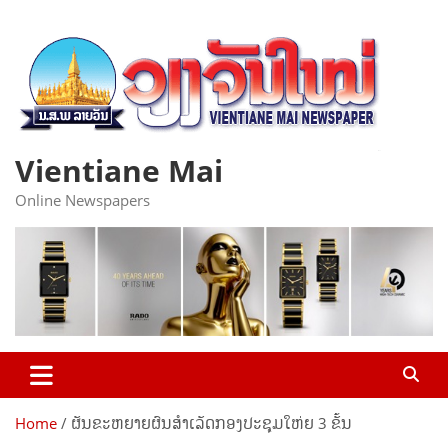
Skip
to
content
Vientiane Mai
Online Newspapers
Home
ຜັນຂະຫຍາຍຜົນສຳເລັດກອງປະຊຸມໃຫ່ຍ 3 ຂັ້ນ