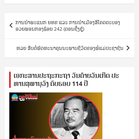
Post
ການນຳພະແນກ ຍທຂ ແລະ ການນຳເມືອງສີໂຄດຕະບອງ
navigation
ອວຍພອນກອງຮ້ອຍ 242 (ດອນຊີ້ງຊູ້)
ທລຍ ສືບຕໍ່ພັດທະນາຄຸນນະພາບຊີວິດຂອງພໍ່ແມ່ປະຊາຊົນ
ເອ​ກະ​ສານ​ປະ​ຖະ​ກະ​ຖ​າ ວັນ​ຄ້າຍ​ວັນ​ເກີດ ປ​ະ​
ທານ​ສຸ​ພາ​ນຸ​ວົງ ຄົບ​ຮອບ 114 ປີ