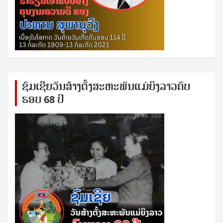
ຊົ​ມ​ເຊີຍ​ວັນ​ສ້າງ​ຕັ້ງ​ສະ​ຫະ​ພັນ​ແມ່​ຍິງ​​ລາວຄົບ​
ຮອບ 68 ປິ