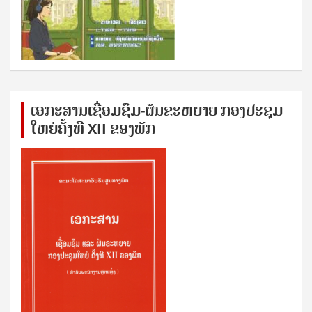
ເອກ​ະ​ສານ​ເຊ​ື່ອມ​ຊ​ຶມ-ຜັນ​ຂະ​ຫ​ຍາຍ ກອງ​ປະ​ຊຸມ​
ໃຫຍ່​ຄັ້ງ​ທີ XII ຂອງ​ພັກ