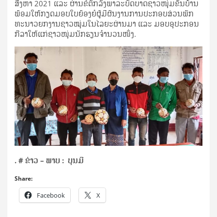
ສີງຫາ 2021 ແລະ ຜ່ານຂໍ້ຕົກລົງພາລະບົດບາດຊາວໜຸ່ມຂັ້ນບ້ານ
ພ້ອມໃຫ້ກຽດມອບໃບຍ້ອງຍໍຜູ້ມີຜົນງານການປະກອບສ່ວນພັກ
ທະນາວຍກງານຊາວໝຸ່ມໃນໄລຍະຜ່ານມາ ແລະ ມອບອຸປະກອນ
ກີລາໃຫ້ແກ່ຊາວໜຸ່ມນັກຮຽນຈຳນວນໜຶ່ງ.
.
# ຂ່າວ – ພາບ : ບຸນມີ
Share:
Facebook
X