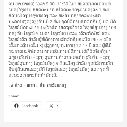
ຈັນ ຫາ ອາທິດ) ເວລາ 9:00–11:30 ໂມງ ໜ່ວຍກວດເຄື່ອນທີ່
ເມືອງໄຊທານີ ສີສັດຕະນາກ ສີໂຄດຕະບອງມີເມືອງລະ 1 ທີມ
ສ່ວນເມືອງນາຊາຍທອງ ແລະ ພະແນກສາທາລະນະສຸກ
ນະຄອນຫຼວງວຽງຈັນ ມີ 2 ທີມ ຈຸດບໍລິການສັກວັກຊີນຢູ່ ນວ ມີຄື
ໂຮງໝໍມິດຕະພາບ ມະໂຫສົດ ເສດຖາທິລາດ ໂຮງໝໍສູນກາງ 103
ກອງທັບ ໂຮງໝໍ 5 ເມສາ ໂຮງໝໍແມ່ ແລະ ເດັກເກີດໃໝ່ ແລະ
ໂຮງໝໍເດັກ ສຳລັບຜູ້ທີ່ຕ້ອງການສັກວັກຊິນຊະນິດ Pfizer ເພື່ອ
ເຂັ້ມກະຕຸ້ນ (ເຂັ້ມ 3) ຜູ້ສູງອາຍຸ ກຸ່ມອາຍຸ 12-17 ປີ ແລະ ຜູ້ທີ່ມີ
ພະຍາດປະຈໍາໂຕສາມາດໄປຮັບການບໍລິການໄດ້ທີ່ວັດຈີນດົງປາ
ແຫຼບ (ວັນຈັນ – ສຸກ) ສູນການຄ້າລາວ-ໄອເຕັກ (ວັນຈັນ – ສຸກ)
ໂຮງໝໍສູນກາງ ໂຮງໝໍເມືອງ 9 ຕົວເມືອງ ສຳລັບ ຈຸດບໍລິການວັກ
ຊີນຢູ່ບັນດາແຂວງມີຄື ໂຮງໝໍແຂວງ ໂຮງໝໍເມືອງ ແລະ ຈຸດທີ່
ຄະນະສະເພາະກິດກໍານົດໄວ້.
.
# ຂ່າວ – ພາບ : ອົ່ນ ໄຟສົມທອງ
Share:
Facebook
X