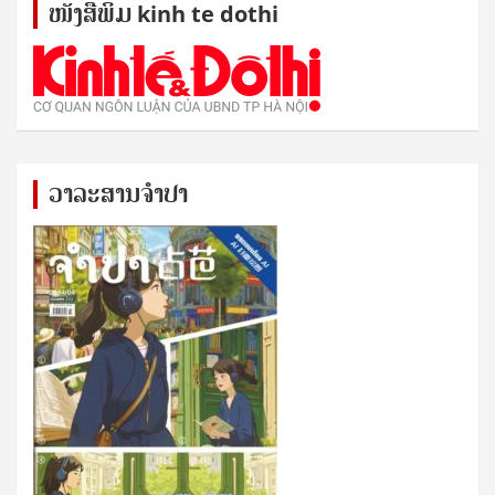
ໜັງ​ສື​ພິມ kinh te dothi
ວາລະສານຈຳປາ