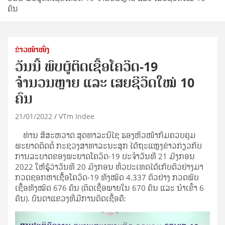
ຄົນ
ຂ່າວໜ້າໜຶ່ງ
ວັນນີ້ ພົບຜູ້ຕິດເຊື້ອໂຄວິດ-19
ຈຳນວນຫຼາຍ ແລະ ເສຍຊີວິດໃໝ່ 10
ຄົນ
21/01/2022
VTm Indee
ທ່ານ ສີສະຫວາດ ສຸດທາລະນີໄຊ ຮອງຫົວໜ້າກົມຄວບຄຸມ
ພະຍາດຕິດຕໍ່ ກະຊວງສາທາລະນະສຸກ ໄດ້ຖະແຫຼງຂ່າວກ່ຽວກັບ
ການລະບາດຂອງພະຍາດໂຄວິດ-19 ປະຈຳວັນທີ 21 ມັງກອນ
2022 ໃຫ້ຮູ້ວ່າວັນທີ 20 ມັງກອນ ທົ່ວປະເທດໄດ້ເກັບຕົວຢ່າງມາ
ກວດຊອກຫາເຊືື້ອໂຄວິດ-19 ທັງໝົດ 4.337 ຕົວຢ່າງ ກວດພົບ
ເຊື້ອທັງໝົດ 676 ຄົນ (ຕິດເຊື້ອພາຍໃນ 670 ຄົນ ແລະ ນໍາເຂົ້າ 6
ຄົນ). ບັນດາແຂວງທີ່ມີການຕິດເຊື້ອຄື: