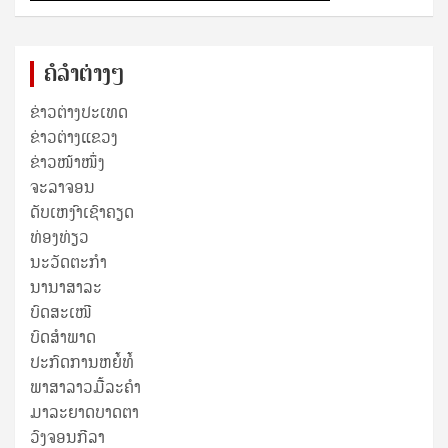
ຄໍລຳຕ່າງໆ
ຂ່າວຕ່າງປະເທດ
ຂ່າວ​ຕ່າງ​ແຂວງ
ຂ່າວໜ້າໜຶ່ງ
ຈະລາຈອນ
ດັບເຫງົາເຊົາຄຽດ
ທ່ອງທ່ຽວ
ນະວັດຕະກໍາ
ນານາສາລະ
ບົດສະເໜີ
ບົດສໍາພາດ
ປະກົດການຫຍໍ້ທໍ້
ພາສາລາວມື້ລະຄຳ
ມາລະຍາດບາດຕາ
ວົງຈອນກີລາ