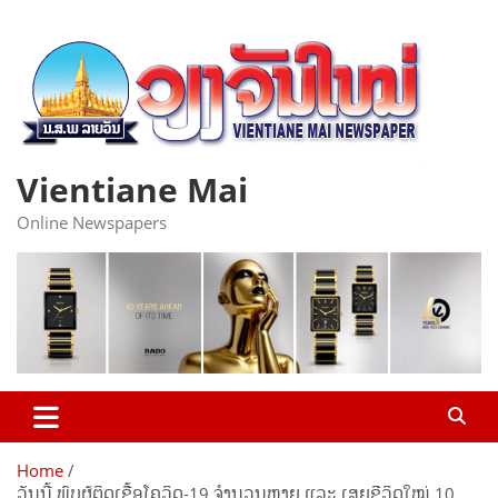
Skip
to
content
Vientiane Mai
Online Newspapers
Home
ວັນນີ້ ພົບຜູ້ຕິດເຊື້ອໂຄວິດ-19 ຈຳນວນຫຼາຍ ແລະ ເສຍຊີວິດໃໝ່ 10