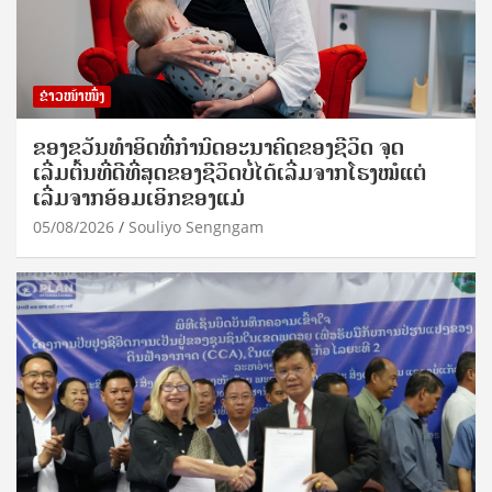
ຂ່າວໜ້າໜຶ່ງ
ຂອງຂວັນທໍາອິດທີ່ກໍານົດອະນາຄົດຂອງຊີວິດ ຈຸດ
ເລີ່ມຕົ້ນທີ່ດີທີ່ສຸດຂອງຊີວິດບໍ່ໄດ້ເລີ່ມຈາກໂຮງໝໍແຕ່
ເລີ່ມຈາກອ້ອມເອິກຂອງແມ່
05/08/2026
Souliyo Sengngam