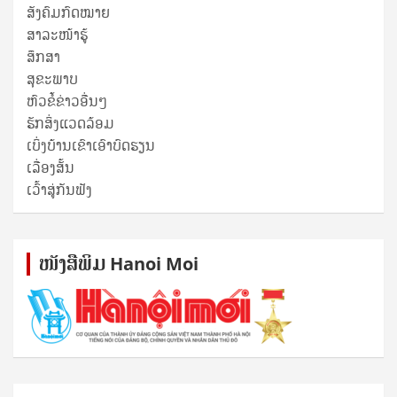
ສັງຄົມກົດໝາຍ
ສາລະໜ້າຮູ້
ສຶກສາ
ສຸ​ຂະ​ພາບ
ຫົວຂໍ້ຂ່າວອື່ນໆ
ຮັກສິ່ງແວດລ້ອມ
ເບິ່ງບ້ານເຂົາເອົາບົດຮຽນ
ເລື່ອງສັ້ນ
ເວົ້າສູ່ກັນຟັງ
ໜັງ​ສື​ພິມ Hanoi Moi