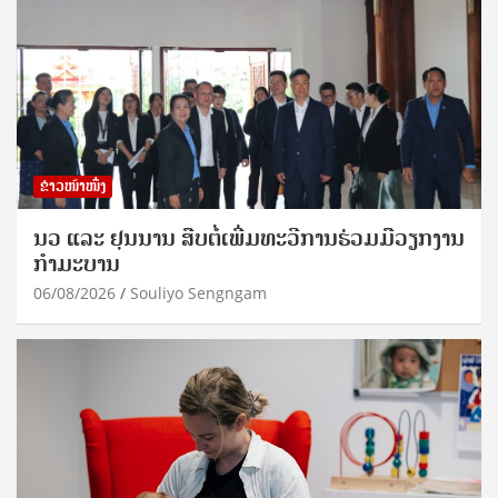
ຂ່າວໜ້າໜຶ່ງ
ນວ ແລະ ຢຸນນານ ສືບຕໍ່ເພີ່ມທະວີການຮ່ວມມືວຽກງານ
ກຳມະບານ
06/08/2026
Souliyo Sengngam