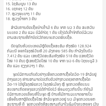
ໄຊສົມບູນ 13 ຄົນ
ເຊກອງ 12 ຄົນ
ຫຼວງພະບາງ 11 ຄົນ
ຫຼວງນ້ຳທາ 3 ຄົນ
ສໍາລັບການຕິດເຊື້ອນໍາເຂົ້າມີ 6 ຄົນ ຈາກ ນວ 3 ຄົນ ສະຫວັນ
ນະເຂດ 2 ຄົນ ແລະ ບໍລິຄຳໄຊ 1 ຄົນ ເຊິ່ງໄດ້ເຂົ້າຈຳກັດບໍລິເວນ
ຕາມສະຖານທີ່ກຳນົດໄວ້ກ່ອນຈະກວດພົບເຊື້ອ.
ປັດຈຸບັນທົ່ວປະເທດມີຜູ້ຕິດເຊື້ອສະສົມ ທັງໝົດ 128.924
ກໍລະນີ ອອກໂຮງໝໍວັນທີ 20 ມັງກອນ 585 ຄົນ ກຳລັງປິ່ນປົວ
7.412 ຄົນ ແລະ ເສຍຊີວິດສະສົມທັງໝົດ 518 ຄົນ (ເສຍຊີວິດ
ໃໝ່ 10 ຄົນ) ຜູ້ເສຍຊີວິດໃໝ່ 10 ຄົນ ຈາກ ນວ 6 ຄົນ ໄຊຍະບູລີ 3
ຄົນ ແລະ ຊຽງຂວາງ 1 ຄົນ.
ຈຸດບໍລິການເກັບຕົວຢ່າງເພື່ອກວດຫາເຊືື້ອໂຄວິດ-19 ສໍາລັບຢູ່
ຕ່າງແຂວງ ທ່ານສາມາດໄປເກັບຕົວຢ່າງກວດຊອກຫາເຊືື້ອໂຄ
ວິດ-19 ໄດ້ຢູ່ໂຮງໝໍແຂວງ ໂຮງໝໍເມືອງ ຫຼື ຈຸດກວດທີ່ຄະນະ
ສະເພາະກິດຂອງແຂວງໄດ້ກຳນົດໄວ້ ພ້ອມດຽວກັນນັ້ນ ກໍຍັງມີ
ບໍລິການກວດເຄື່ອນທີ່ໃນຈຸດ ຫຼື ບ້ານທີ່ມີການລະບາດພາຍໃນ
ເພື່ອຄົ້ນຫາຜູ້ຕິດເຊືື້ອໃໝ່ ສໍາລັບຈຸດກວດຢູ່ ນວ ມີຈຸດກວດນອກ
ສະຖານທີ່ ຄື ຈຸດກວດຄົງທີ່ສະໜາມກິລາໃນຮົ່ມບຶງຂະຫຍອງ (ວັນ