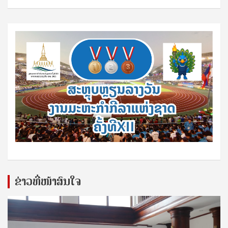
ຂ່າວທີ່ໜ້າສົນໃຈ