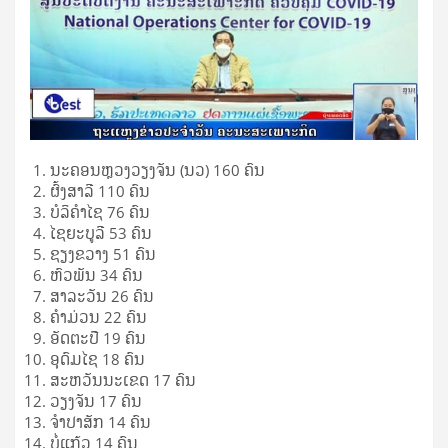
ນະຄອນຫຼວງວຽງຈັນ (ນວ) 160 ຄົນ
ຜົ້ງສາລີ 110 ຄົນ
ບໍລິຄຳໄຊ 76 ຄົນ
ໄຊຍະບູລີ 53 ຄົນ
ຊຽງຂວາງ 51 ຄົນ
ຫົວພັນ 34 ຄົນ
ສາລະວັນ 26 ຄົນ
ຄຳມ່ວນ 22 ຄົນ
ອັດຕະປື 19 ຄົນ
ອຸດົມໄຊ 18 ຄົນ
ສະຫວັນນະເຂດ 17 ຄົນ
ວຽງຈັນ 17 ຄົນ
ຈຳປາສັກ 14 ຄົນ
ບໍ່ແກ້ວ 14 ຄົນ