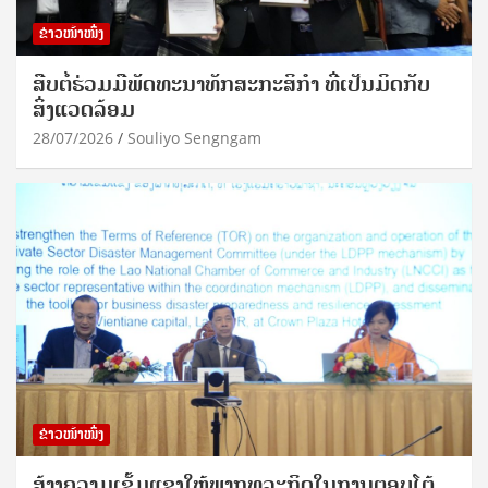
ຂ່າວໜ້າໜຶ່ງ
ສືບຕໍ່ຮ່ວມມືພັດທະນາທັກສະກະສິກຳ ທີ່ເປັນມິດກັບ
ສິ່ງແວດລ້ອມ
28/07/2026
Souliyo Sengngam
ຂ່າວໜ້າໜຶ່ງ
ສ້າງຄວາມເຂັ້ມແຂງໃຫ້ພາກທຸລະກິດໃນການຕອບໂຕ້