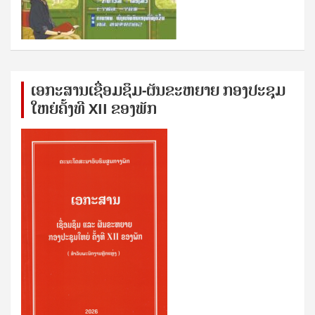
ເອກ​ະ​ສານ​ເຊ​ື່ອມ​ຊ​ຶມ-ຜັນ​ຂະ​ຫ​ຍາຍ ກອງ​ປະ​ຊຸມ​
ໃຫຍ່​ຄັ້ງ​ທີ XII ຂອງ​ພັກ