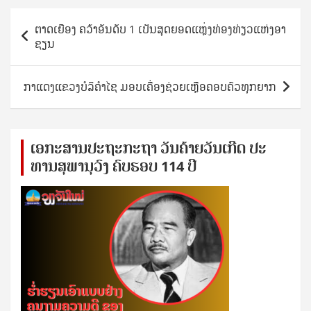
Post
ຕາດເຍືອງ ຄວ້າອັນດັບ 1 ເປັນສຸດຍອດແຫຼ່ງທ່ອງທ່ຽວແຫ່ງອາ
navigation
ຊຽນ
ກາແດງແຂວງບໍລິຄຳໄຊ ມອບເຄື່ອງຊ່ວຍເຫຼືອຄອບຄົວທຸກຍາກ
ເອ​ກະ​ສານ​ປະ​ຖະ​ກະ​ຖ​າ ວັນ​ຄ້າຍ​ວັນ​ເກີດ ປ​ະ​
ທານ​ສຸ​ພາ​ນຸ​ວົງ ຄົບ​ຮອບ 114 ປີ