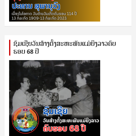
ຊົ​ມ​ເຊີຍ​ວັນ​ສ້າງ​ຕັ້ງ​ສະ​ຫະ​ພັນ​ແມ່​ຍິງ​​ລາວຄົບ​
ຮອບ 68 ປິ