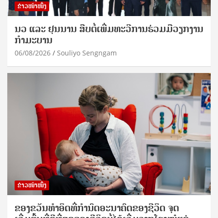
ຂ່າວໜ້າໜຶ່ງ
ນວ ແລະ ຢຸນນານ ສືບຕໍ່ເພີ່ມທະວີການຮ່ວມມືວຽກງານ
ກຳມະບານ
06/08/2026
Souliyo Sengngam
ຂ່າວໜ້າໜຶ່ງ
ຂອງຂວັນທໍາອິດທີ່ກໍານົດອະນາຄົດຂອງຊີວິດ ຈຸດ