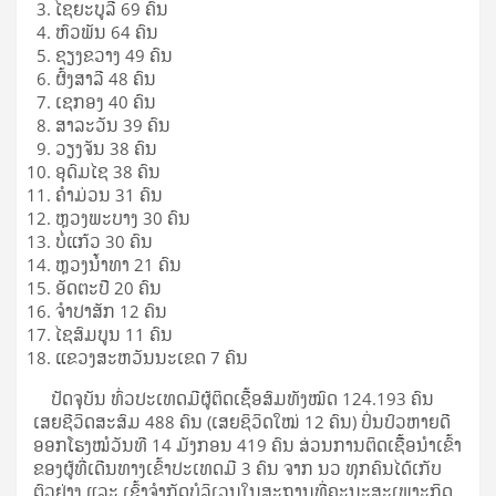
ໄຊຍະບູລີ 69 ຄົນ
ຫົວພັນ 64 ຄົນ
ຊຽງຂວາງ 49 ຄົນ
ຜົ້ງສາລີ 48 ຄົນ
ເຊກອງ 40 ຄົນ
ສາລະວັນ 39 ຄົນ
ວຽງຈັນ 38 ຄົນ
ອຸດົມໄຊ 38 ຄົນ
ຄຳມ່ວນ 31 ຄົນ
ຫຼວງພະບາງ 30 ຄົນ
ບໍ່ແກ້ວ 30 ຄົນ
ຫຼວງນໍ້າທາ 21 ຄົນ
ອັດຕະປື 20 ຄົນ
ຈຳປາສັກ 12 ຄົນ
ໄຊສົມບູນ 11 ຄົນ
ແຂວງສະຫວັນນະເຂດ 7 ຄົນ
ປັດຈຸບັນ ທົ່ວປະເທດມີຜູ້ຕິດເຊື້ອສົມທັງໝົດ 124.193 ຄົນ
ເສຍຊີວິດສະສົມ 488 ຄົນ (ເສຍຊິວິດໃໝ່ 12 ຄົນ) ປິ່ນປົວຫາຍດີ
ອອກໂຮງໝໍວັນທີ 14 ມັງກອນ 419 ຄົນ ສ່ວນການຕິດເຊືື້ອນໍາເຂົ້າ
ຂອງຜູ້ທີ່ເດີນທາງເຂົ້າປະເທດມີ 3 ຄົນ ຈາກ ນວ ທຸກຄົນໄດ້ເກັບ
ຕົວຢ່າງ ແລະ ເຂົ້າຈຳກັດບໍລິເວນໃນສະຖານທີ່ຄະນະສະເພາະກິດ