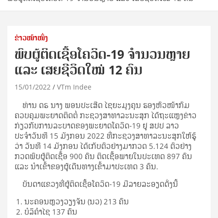
ຂ່າວໜ້າໜຶ່ງ
ພົບຜູ້ຕິດເຊື້ອໂຄວິດ-19 ຈຳນວນຫຼາຍ
ແລະ ເສຍຊີວິດໃໝ່ 12 ຄົນ
15/01/2022
VTm Indee
ທ່ານ ດຣ ນາງ ພອນປະເສີດ ໄຊຍະມຸງຄຸນ ຮອງຫົວໜ້າກົມ
ຄວບຄຸມພະຍາດຕິດຕໍ່ ກະຊວງສາທາລະນະສຸກ ໄດ້ຖະແຫຼງຂ່າວ
ກ່ຽວກັບການລະບາດຂອງພະຍາດໂຄວິດ-19 ຢູ ສປປ ລາວ
ປະຈຳວັນທີ 15 ມັງກອນ 2022 ທີ່ກະຊວງສາທາລະນະສຸກໃຫ້ຮູ້
ວ່າ ວັນທີ 14 ມັງກອນ ໄດ້ເກັບຕົວຢ່າງມາກວດ 5.124 ຕົວຢ່າງ
ກວດພົບຜູ້ຕິດເຊື້ອ 900 ຄົນ ຕິດເຊື້ອພາຍໃນປະເທດ 897 ຄົນ
ແລະ ນຳເຂົ້າຂອງຜູ້ເດີນທາງເຂົ້າມາປະເທດ 3 ຄົນ.
ບັນດາແຂວງທີ່ຜູ້ຕິດເຊື້ອໂຄວິດ-19 ມີລາຍລະອຽດດັ່ງນີ້
ນະຄອນຫຼວງວຽງຈັນ (ນວ) 213 ຄົນ
ບໍລິຄຳໄຊ 137 ຄົນ