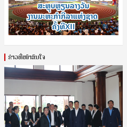
ຂ່າວທີ່ໜ້າສົນໃຈ