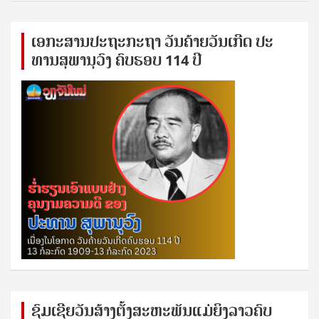
ເອ​ກະ​ສານ​ປະ​ຖະ​ກະ​ຖ​າ ວັນ​ຄ້າຍ​ວັນ​ເກີດ ປ​ະ​
ທານ​ສຸ​ພາ​ນຸ​ວົງ ຄົບ​ຮອບ 114 ປີ
ຊົ​ມ​ເຊີຍ​ວັນ​ສ້າງ​ຕັ້ງ​ສະ​ຫະ​ພັນ​ແມ່​ຍິງ​​ລາວຄົບ​