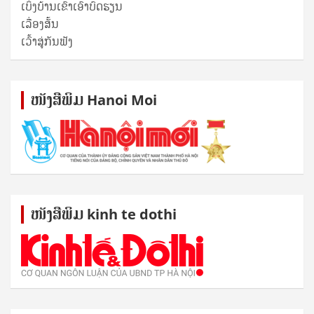
ເບິ່ງບ້ານເຂົາເອົາບົດຮຽນ
ເລື່ອງສັ້ນ
ເວົ້າສູ່ກັນຟັງ
ໜັງ​ສື​ພິມ Hanoi Moi
ໜັງ​ສື​ພິມ kinh te dothi