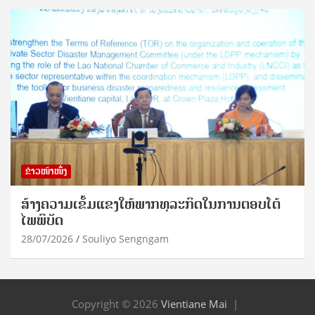
ຂ່າວໜ້າໜຶ່ງ
ສ້າງຄວາມເຂັ້ມແຂງໃຫ້ພາກທຸລະກິດໃນການຕອບໂຕ້
ໄພພິບັດ
28/07/2026
Souliyo Sengngam
Copyright © 2026
Vientiane Mai