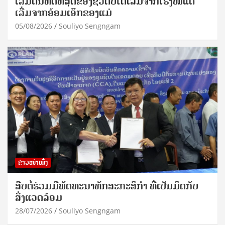
ເລີ່ມຕົ້ນທີ່ດີທີ່ສຸດຂອງຊີວິດບໍ່ໄດ້ເລີ່ມຈາກໂຮງໝໍແຕ່
ເລີ່ມຈາກອ້ອມເອິກຂອງແມ່
05/08/2026
Souliyo Sengngam
ຂ່າວໜ້າໜຶ່ງ
ສືບຕໍ່ຮ່ວມມືພັດທະນາທັກສະກະສິກຳ ທີ່ເປັນມິດກັບ
ສິ່ງແວດລ້ອມ
28/07/2026
Souliyo Sengngam