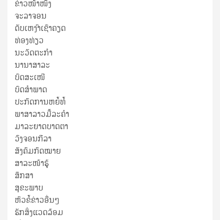
ຂ່າວໜ້າໜຶ່ງ
ຈະລາຈອນ
ດັບເຫງົາເຊົາຄຽດ
ທ່ອງທ່ຽວ
ນະວັດຕະກໍາ
ນານາສາລະ
ບົດສະເໜີ
ບົດສໍາພາດ
ປະກົດການຫຍໍ້ທໍ້
ພາສາລາວມື້ລະຄຳ
ມາລະຍາດບາດຕາ
ວົງຈອນກີລາ
ສັງຄົມກົດໝາຍ
ສາລະໜ້າຮູ້
ສຶກສາ
ສຸ​ຂະ​ພາບ
ຫົວຂໍ້ຂ່າວອື່ນໆ
ຮັກສິ່ງແວດລ້ອມ