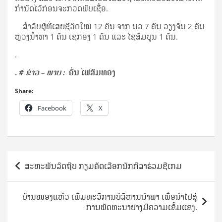
ກຳນົດໄວ້ກ່ອນຈະກວດພົບເຊື້ອ.
ສຳລັບຜູ້ທີ່ເສຍຊີວິດໃໝ່ 12 ຄົນ ຈາກ ນວ 7 ຄົນ ວຽງຈັນ 2 ຄົນ
ຫຼວງນໍ້າທາ 1 ຄົນ ເຊກອງ 1 ຄົນ ແລະ ໄຊສົມບູນ 1 ຄົນ.
.
.
# ຂ່າວ – ພາບ :
ອົ່ນ ໄຟສົມທອງ
Share:
Facebook
X
Post
ສະຫະພັນລົດຖີບ ກຽມຄັດເລືອກນັກກີລາຮ່ວມຊີເກມ
navigation
ບ້ານ​ໜອງ​ແຫ້ວ ເພີ່ມ​ທະ​ວີ​ການ​ບໍ​ລິ​ຫານ​ນຳ​ພາ ເພື່ອ​ນຳ​ໄປ​ສູ່​
ກາ​ນ​ພັດ​ທະ​ນາຢ່າງ​ມີ​ຄວາມ​ເຂັ້ມ​ແຂງ.