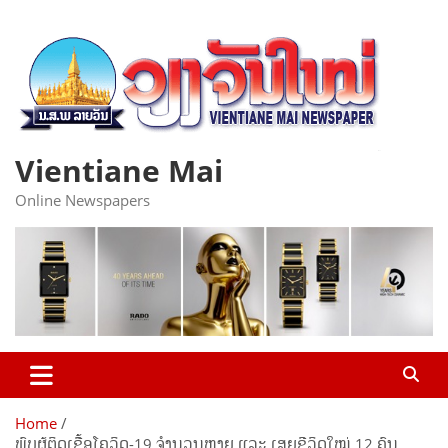
Skip
to
content
Vientiane Mai
Online Newspapers
Home
ພົບຜູ້ຕິດເຊື້ອໂຄວິດ-19 ຈຳນວນຫຼາຍ ແລະ ເສຍຊີວິດໃໝ່ 12 ຄົນ