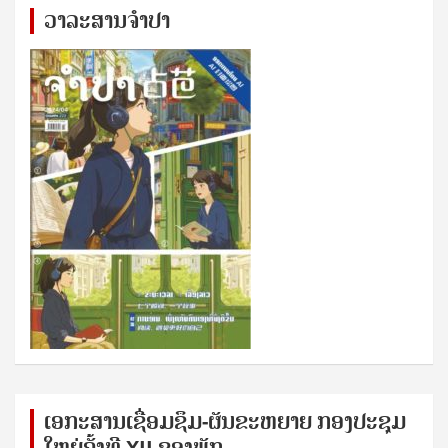
ວາລະສານຈຳປາ
ເອກ​ະ​ສານ​ເຊ​ື່ອມ​ຊ​ຶມ-ຜັນ​ຂະ​ຫ​ຍາຍ ກອງ​ປະ​ຊຸມ​
ໃຫຍ່​ຄັ້ງ​ທີ XII ຂອງ​ພັກ