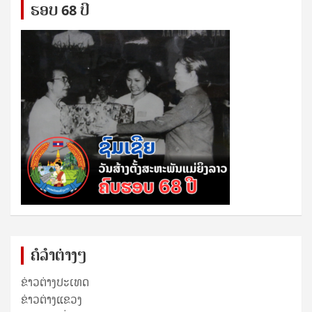
ຮອບ 68 ປິ
ຄໍລຳຕ່າງໆ
ຂ່າວຕ່າງປະເທດ
ຂ່າວ​ຕ່າງ​ແຂວງ