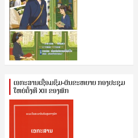
ເອກ​ະ​ສານ​ເຊ​ື່ອມ​ຊ​ຶມ-ຜັນ​ຂະ​ຫ​ຍາຍ ກອງ​ປະ​ຊຸມ​
ໃຫຍ່​ຄັ້ງ​ທີ XII ຂອງ​ພັກ