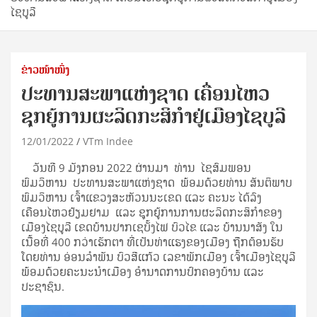
ໄຊບູລີ
ຂ່າວໜ້າໜຶ່ງ
ປະທານສະພາແຫ່ງຊາດ ເຄື່ອນໄຫວ
ຊຸກຍູ້ການຜະລິດກະສິກໍາຢູ່ເມືອງໄຊບູລີ
12/01/2022
VTm Indee
ວັນທີ 9 ມັງກອນ 2022 ຜ່ານມາ ທ່ານ ໄຊສົມພອນ
ພົມວິຫານ ປະທານສະພາແຫ່ງຊາດ ພ້ອມດ້ວຍທ່ານ ສັນຕິພາບ
ພົມວິຫານ ເຈົ້າແຂວງສະຫັວນນະເຂດ ແລະ ຄະນະ ໄດ້ລົງ
ເຄືອນໄຫວຢ້ຽມຢາມ ແລະ ຊູກຍູ້ການການຜະລິດກະສິກໍາຂອງ
ເມືອງໄຊບູລີ ເຂດບ້ານປາກເຊບັ້ງໄຟ ບົວໄຂ ແລະ ບ້ານນາສັງ ໃນ
ເນື້ອທີ່ 400 ກວ່າເຮັກຕາ ທີ່ເປັນທ່າແຮງຂອງເມືອງ ຖືກຕ້ອນຮັບ
ໂດຍທ່ານ ອ່ອນລໍາພັນ ບົວສີແກ້ວ ເລຂາພັກເມືອງ ເຈົ້າເມືອງໄຊບູລີ
ພ້ອມດ້ວຍຄະນະນຳເມືອງ ອໍານາດການປົກຄອງບ້ານ ແລະ
ປະຊາຊົນ.