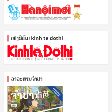
ໜັງ​ສື​ພິມ kinh te dothi
ວາລະສານຈຳປາ