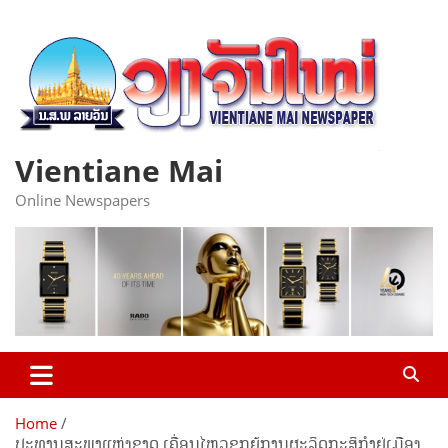
Skip
to
content
Vientiane Mai
Online Newspapers
Home
ປະທານສະພາແຫ່ງຊາດ ເຄື່ອນໄຫວຊຸກຍູ້ການຜະລິດກະສິກໍາຢູ່ເມືອງ