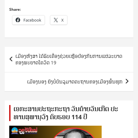
Share:
Facebook
X
Post
ເມືອງຫົງສາ ໄດ້ຮັບເຄື່ອງຊ່ວຍເຫຼືອປ້ອງກັນການແຜ່ລະບາດ
navigation
ຂອງພະຍາດໂຄວິດ 19
ເມືອງນອງ ຍັງບໍ່ບັນລຸມາດຕະຖານຂອງເມືອງພົ້ນທຸກ
ເອ​ກະ​ສານ​ປະ​ຖະ​ກະ​ຖ​າ ວັນ​ຄ້າຍ​ວັນ​ເກີດ ປ​ະ​
ທານ​ສຸ​ພາ​ນຸ​ວົງ ຄົບ​ຮອບ 114 ປີ