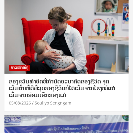
ຂ່າວໜ້າໜຶ່ງ
ຂອງຂວັນທໍາອິດທີ່ກໍານົດອະນາຄົດຂອງຊີວິດ ຈຸດ
ເລີ່ມຕົ້ນທີ່ດີທີ່ສຸດຂອງຊີວິດບໍ່ໄດ້ເລີ່ມຈາກໂຮງໝໍແຕ່
ເລີ່ມຈາກອ້ອມເອິກຂອງແມ່
05/08/2026
Souliyo Sengngam