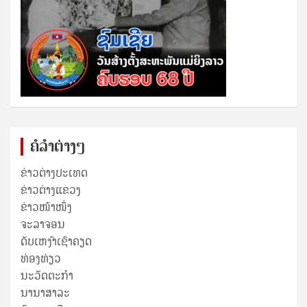
ຄໍລຳຕ່າງໆ
ຂ່າວຕ່າງປະເທດ
ຂ່າວ​ຕ່າງ​ແຂວງ
ຂ່າວໜ້າໜຶ່ງ
ຈະລາຈອນ
ດັບເຫງົາເຊົາຄຽດ
ທ່ອງທ່ຽວ
ນະວັດຕະກໍາ
ນານາສາລະ