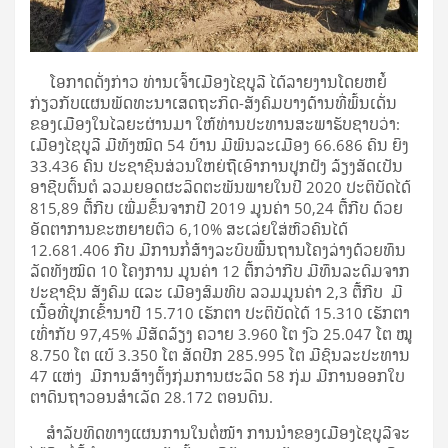
ໂອກາດດັ່ງກ່າວ ທ່ານເຈົ້າເມືອງໄຊບູລີ ໄດ້ລາຍງານໂດຍຫຍໍ້
ກ່ຽວກັບແຜນພັດທະນາເສດຖະກິດ-ສັງຄົມບາງດ້ານທີ່ພົ້ນເດັ່ນ
ຂອງເມືອງໃນໄລຍະຜ່ານມາ ໃຫ້ທ່ານປະທານສະພາຮັບຊາບວ່າ:
ເມືອງໄຊບູລີ ມີທັງໝົດ 54 ບ້ານ ມີພົນລະເມືອງ 66.686 ຄົນ ຍິງ
33.436 ຄົນ ປະຊາຊົນສ່ວນໃຫຍ່ຖືເອົາການປູກຝັງ ລ້ຽງສັດເປັນ
ອາຊີບຕົ້ນຕໍ ລວມຍອດຜະລິດຕະພັນພາຍໃນປີ 2020 ປະຕິບັດໄດ້
815,89 ຕື້ກີບ ເພີ່ມຂຶ້ນຈາກປີ 2019 ມູນຄ່າ 50,24 ຕື້ກີບ ດ້ວຍ
ອັດຕາການຂະຫຍາຍຕົວ 6,10% ສະເລ່ຍໃສ່ຫົວຄົນໄດ້
12.681.406 ກີບ ມີການກໍ່ສ້າງລະບົບພື້ນຖານໂຄງລ່າງດ້ວຍທຶນ
ລັດທັງໝົດ 10 ໂຄງການ ມູນຄ່າ 12 ຕື້ກວ່າກີບ ມີທຶນລະດົມຈາກ
ປະຊາຊົນ ສັງຄົມ ແລະ ເມືອງສົມທົບ ລວມມູນຄ່າ 2,3 ຕື້ກີບ ມີ
ເນື້ອທີ່ປູກເຂົ້ານາປີ 15.710 ເຮັກຕາ ປະຕິບັດໄດ້ 15.310 ເຮັກຕາ
ເທົ່າກັບ 97,45% ມີສັດລ້ຽງ ຄວາຍ 3.960 ໂຕ ງົວ 25.047 ໂຕ ໝູ
8.750 ໂຕ ແບ້ 3.350 ໂຕ ສັດປີກ 285.995 ໂຕ ມີຊົນລະປະທານ
47 ແຫ່ງ ມີການສ້າງຕັ້ງກຸ່ມການຜະລິດ 58 ກຸ່ມ ມີການອອກໃບ
ຕາດິນຖາວອນສໍາເລັດ 28.172 ຕອນດິນ.
ສຳລັບທິດທາງແຜນການໃນຕໍ່ໜ້າ ການນໍາຂອງເມືອງໄຊບູລີຈະ