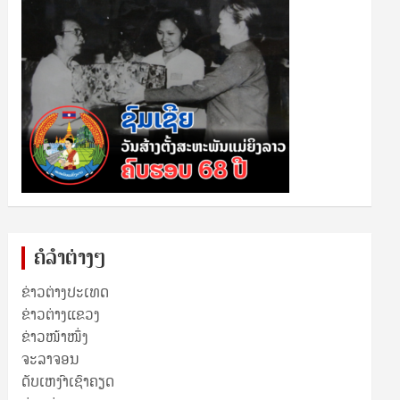
ຄໍລຳຕ່າງໆ
ຂ່າວຕ່າງປະເທດ
ຂ່າວ​ຕ່າງ​ແຂວງ
ຂ່າວໜ້າໜຶ່ງ
ຈະລາຈອນ
ດັບເຫງົາເຊົາຄຽດ