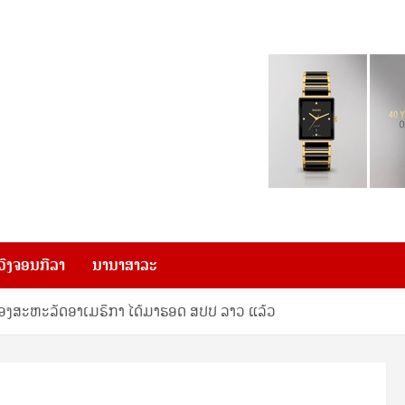
ວົງຈອນກີລາ
ນານາສາລະ
ອງສະ​ຫະ​ລັດ​ອາ​ເມຣິ​ກາ ໄດ້ມາຮອດ ສປປ ລາວ ແລ້ວ