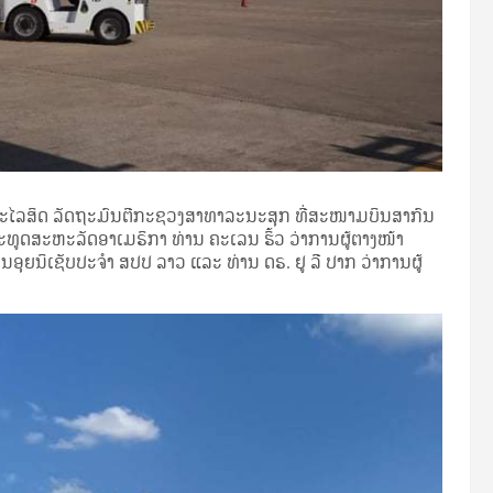
ມະໄລສິດ ລັດຖະມົນຕີກະຊວງສາທາລະນະສຸກ ທີ່ສະໜາມບິນສາກົນ
ະທູດສະຫະລັດອາເມຣິກາ ທ່ານ ຄະເລນ ຮິ້ວ ວ່າການຜູ້ຕາງໜ້າ
ຸຍນິເຊັບປະຈຳ ສປປ ລາວ ແລະ ທ່ານ ​ດຣ.​ ຢູ ​ລີ ​ປາກ ວ່າການຜູ້