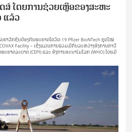
ໂດສ໌ ໂດຍການຊ່ວຍເຫຼືອຂອງສະ​ຫະ​
ວ ແລ້ວ
ບຢາວັກຊີນປ້ອງກັນພະຍາດໂຄວິດ-19 Pfizer BioNTech ຊຸດໃໝ່
OVAX Facility – ເຊີ່ງແມ່ນການຮ່ວມມືກັນລະຫວ່າງອົງການກາວີ
ມືກັບພະຍາດລະບາດ (CEPI) ແລະ ອົງການອະນາໄມໂລກ (WHO) ໂດຍມີ