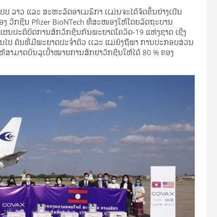
ປ ລາວ ແລະ ສະຫະລັດອາເມຣິກາ ເເມ່ນຈະໄດ້ຈັດຂຶ້ນຢ່າງເປັນ
່ສອງ ວັກຊີນ Pfizer BioNTech ທີ່ສະໜອງໃຫ້ໂດຍລັດຖະບານ
ແຜນປະຕິບັດການສັກວັກຊີນກັນພະຍາດໂຄວິດ-19 ແຫ່ງຊາດ ເຊີ່ງ
0 ປີຂຶ້ນໄປ ຄົນທີ່ມີພະຍາດປະຈໍາຕົວ ເເລະ ແມ່ຍິງຖືພາ ການປະກອບສ່ວນ
້ສາມາດບັນລຸເປົ້າໝາຍການສັກຢາວັກຊີນໃຫ້ໄດ້ 80 % ຂອງ