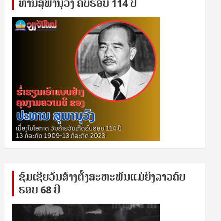
ທານ​ສຸ​ພາ​ນຸ​ວົງ ຄົບ​ຮອບ 114 ປີ
ຊົ​ມ​ເຊີຍ​ວັນ​ສ້າງ​ຕັ້ງ​ສະ​ຫະ​ພັນ​ແມ່​ຍິງ​​ລາວຄົບ​
ຮອບ 68 ປິ