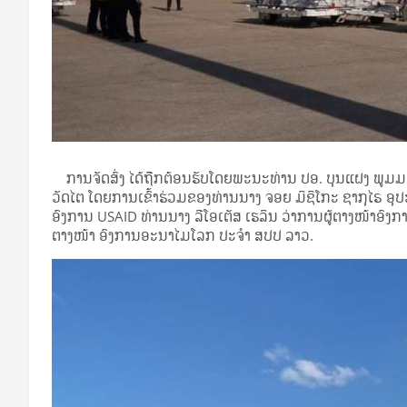
ການຈັດສົ່ງ ໄດ້ຖືກຕ້ອນຮັບໂດຍພະນະທ່ານ ປອ. ບຸນແຝງ ພູມ
ວັດໄຕ ໂດຍການເຂົ້າຮ່ວມຂອງທ່ານນາງ ຈອຍ ມິຊິໂກະ ຊາກຸໄຣ ອຸປ
ອົງການ USAID ທ່ານນາງ ລີໂອເຕັສ ເຮລິນ ວ່າການຜູ້ຕາງໜ້າອົງການອ
ຕາງໜ້າ ​ອົງການ​ອະນາ​ໄມ​ໂລກ​ ປະຈໍາ ສປປ ລາວ.