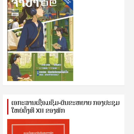
ເອກ​ະ​ສານ​ເຊ​ື່ອມ​ຊ​ຶມ-ຜັນ​ຂະ​ຫ​ຍາຍ ກອງ​ປະ​ຊຸມ​
ໃຫຍ່​ຄັ້ງ​ທີ XII ຂອງ​ພັກ