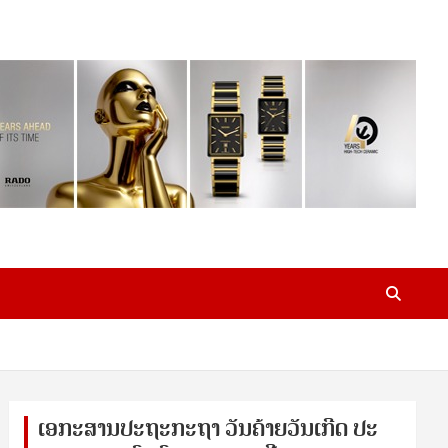
ເອ​ກະ​ສານ​ປະ​ຖະ​ກະ​ຖ​າ ວັນ​ຄ້າຍ​ວັນ​ເກີດ ປ​ະ​