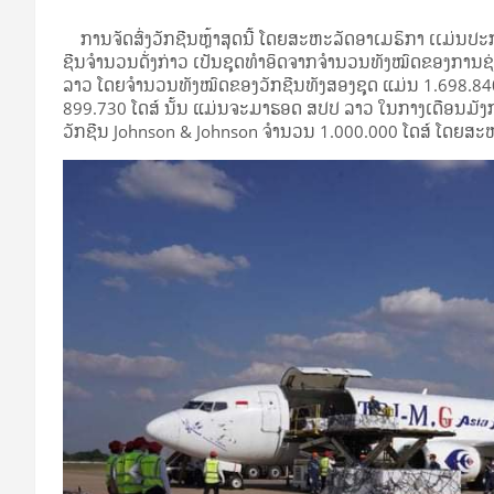
ການຈັດສົ່ງວັກຊີນຫຼ້າສຸດນີ້ ໂດຍສະຫະລັດອາເມຣິກາ ເເມ່ນປະ
ຊີນຈຳນວນດັ່ງກ່າວ ເປັນຊຸດທໍາອິດຈາກຈຳນວນທັງໝົດຂອງການຊ່ວຍ
ລາວ ໂດຍຈຳນວນທັງໝົດຂອງວັກຊີນທັງສອງຊຸດ ແມ່ນ 1.698.840 ໂ
899.730 ໂດສ໌ ນັ້ນ ແມ່ນຈະມາຮອດ ສປປ ລາວ ໃນກາງເດືອນມັງກອນ
ວັກຊີນ Johnson & Johnson ຈໍານວນ 1.000.000 ໂດສ໌ ໂດຍສະ