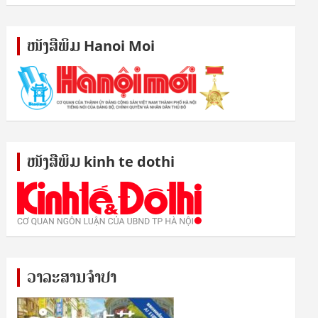
ໜັງ​ສື​ພິມ Hanoi Moi
ໜັງ​ສື​ພິມ kinh te dothi
ວາລະສານຈຳປາ