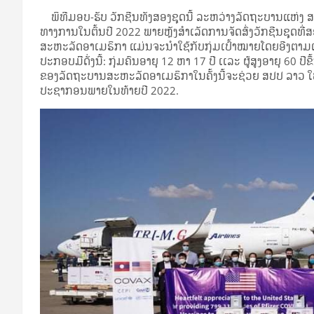
ພິທີມອບ-ຮັບ ວັກຊີນທັງສອງຊຸດນີ້ ລະຫວ່າງລັດຖະບານແຫ່ງ ສປ
ທາງການໃນຕົ້ນປີ 2022 ພາຍຫຼັງສຳເລັດການຈັດສົ່ງວັກຊີນຊຸດທີ
ສະຫະລັດອາເມຣິກາ ແມ່ນຈະນຳໃຊ້ກັບກຸ່ມເປົ້າໝາຍໂດຍອີງຕາມ
ປະກອບມີີດັ່ງນີ້: ກຸ່ມຄົນອາຍຸ 12 ຫາ 17 ປີ ເເລະ ຜູ້ສູງອາຍຸ 6
ຂອງລັດຖະບານສະຫະລັດອາເມຣິກາໃນຄັ້ງນີ້ຈະຊ່ວຍ ສປປ ລາວ ໃຫ
ປະຊາກອນພາຍໃນທ້າຍປີ 2022.