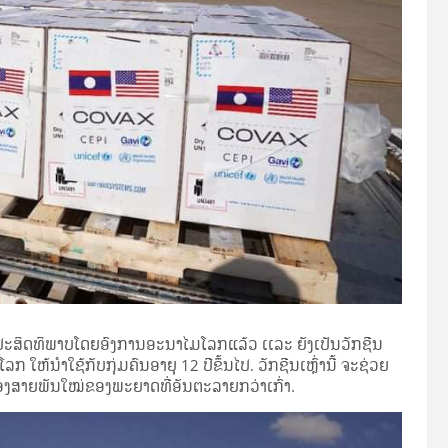
ປະສິດທິພາບໂດຍອົງການອະນາໄມໂລກແລ້ວ ເເລະ ຍັງເປັນວັກຊີນ
ຫ້ນຳໃຊ້ກັບກຸ່ມຄົນອາຍຸ 12 ປີຂຶ້ນໄປ. ວັກຊີນເຫຼົ່ານີ້ ຈະຊ່ວຍ
ອງສາຍພັນໃໝ່ຂອງພະຍາດທີ່ອັນຕະລາຍກວ່າເກົ່າ.