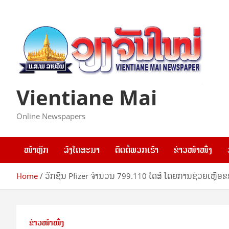
Skip
to
content
Vientiane Mai
Online Newspapers
ໜ້າຫຼັກ
ລົງໂຄສະນາ
ຕິດຕໍ່ພວກເຮົາ
ຂ່າວໜ້າໜຶ່ງ
Home
ວັກຊີນ Pfizer ຈໍານວນ 799.110 ໂດສ໌ ໂດຍການຊ່ວຍເຫຼືອຂ
ຂ່າວໜ້າໜຶ່ງ