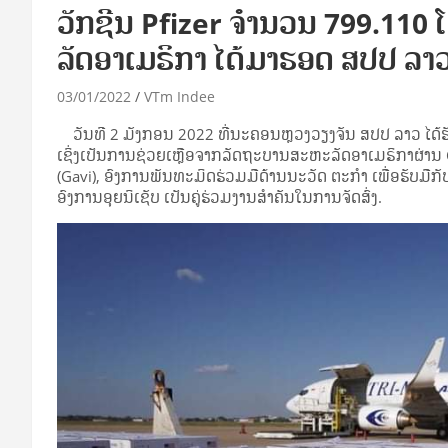
ວັກຊີນ Pfizer ຈໍານວນ 799.110 
ລັດ​ອາ​ເມຣິ​ກາ ໄດ້ມາຮອດ ສປປ ລາ
03/01/2022
VTm Indee
ວັນທີ 2 ມັງກອນ 2022 ທີ່ນະຄອນຫຼວງວຽງຈັນ ສປປ ລາວ ໄດ້ຮັ
ເຊິ່ງເປັນການຊ່ວຍເຫຼືອຈາກລັດຖະບານສະຫະລັດອາເມຣິກາຜ່ານ C
(Gavi), ອົງການພັນທະມິດຮ່ວມມືດ້ານນະວັດ ຕະກໍາ ເພື່ອຮັບ
ອົງການອຸຍນິເຊັບ ເປັນຄູ່ຮ່ວມງານສຳຄັນໃນການຈັດສົ່ງ.