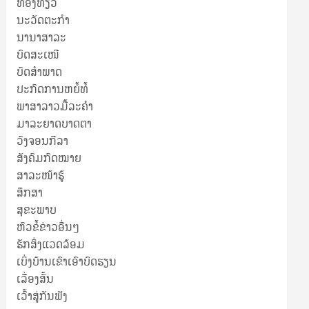
ທ່ອງທ່ຽວ
ນະວັດຕະກໍາ
ນານາສາລະ
ບົດສະເໜີ
ບົດສໍາພາດ
ປະກົດການຫຍໍ້ທໍ້
ພາສາລາວມື້ລະຄຳ
ມາລະຍາດບາດຕາ
ວົງຈອນກີລາ
ສັງຄົມກົດໝາຍ
ສາລະໜ້າຮູ້
ສຶກສາ
ສຸ​ຂະ​ພາບ
ຫົວຂໍ້ຂ່າວອື່ນໆ
ຮັກສິ່ງແວດລ້ອມ
ເບິ່ງບ້ານເຂົາເອົາບົດຮຽນ
ເລື່ອງສັ້ນ
ເວົ້າສູ່ກັນຟັງ