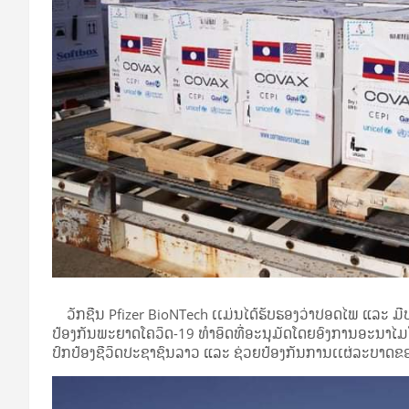
ວັກຊີນ Pfizer BioNTech ເເມ່ນໄດ້ຮັບຮອງວ່າປອດໄພ ແລະ ມີ
ປ້ອງກັນພະຍາດໂຄວິດ-19 ທຳອິດທີ່ອະນຸມັດໂດຍອົງການອະນາໄມໂລກ ໃ
ປົກປ້ອງຊີວິດປະຊາຊົນລາວ ແລະ ຊ່ວຍປ້ອງກັນການເເຜ່ລະບາດຂ