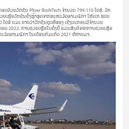
ກອບດ້ວຍວັກຊີນ Pfizer BioNTech ຈໍານວນ 799.110 ໂດສ໌. ວັກ
ເຫຼືອວັກຊິນຄັ້ງຫຼ້າ​ສຸດຈາກສະຫະລັດອາເມຣິກາ ໃຫ້ເເກ່ ສປປ
ດສ໌ ເເລະ ຄາດວ່າວັກຊິນຊຸດທີ່ສອງ ເຊີ່ງປະກອບມີຈໍານວນ
 2022. ການຊ່ວຍເຫຼືອໃນຄັ້ງນີ້ ແມ່ນສືບຕໍ່ຈາກການຊ່ວຍເຫຼືອ
ຫະລັດອາເມຣິກາ ໃນເດືອນກໍລະກົດ 2021 ທີ່ຜ່ານມາ.