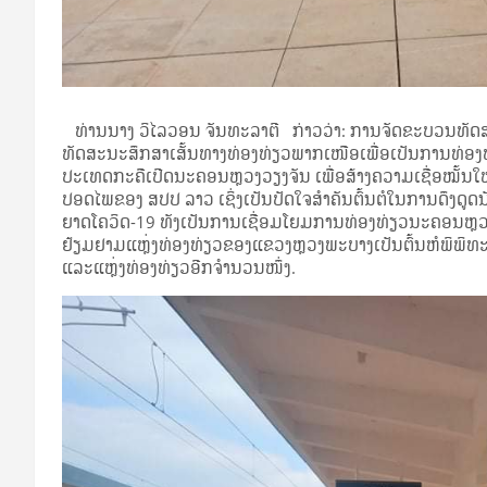
ທ່ານນາງ ວິໄລວອນ ຈັນທະລາຕີ ກ່າວວ່າ: ການຈັດຂະບວນທັດສະນະ
ທັດສະນະສຶກສາເສັ້ນທາງທ່ອງທ່ຽວພາກເໜືອເພື່ອເປັນການທ່
ປະເທດກະຄືເປີດນະຄອນຫຼວງວຽງຈັນ ເພື່ອສ້າງຄວາມເຊື່ອໝັ້ນໃຫ
ປອດໄພຂອງ ສປປ ລາວ ເຊິ່ງເປັນປັດໃຈສຳຄັນຕົ້ນຕໍໃນການດຶງດ
ຍາດໂຄວິດ-19 ທັງເປັນການເຊື່ອມໂຍມການທ່ອງທ່ຽວນະຄອນຫຼ
ຢ້ຽມຢາມແຫຼ່ງທ່ອງທ່ຽວຂອງແຂວງຫຼວງພະບາງເປັນຕົ້ນຫໍພິພິທະ
ແລະແຫຼ່ງທ່ອງທ່ຽວອີກຈໍານວນໜຶ່ງ.