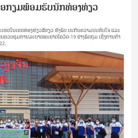
ື່ອກຽມພ້ອມຮັບນັກທ່ອງທ່ຽວ
ະເທດໃນເຂດທ່ອງທ່ຽວສີຂຽວ ທັງຮັບ ປະກັນຄວາມປະທັບໃຈ ແລະ
ນຄວບຄຸມການລະບາດພະຍາດໂຄວິດ-19 ຢ່າງຮັດກຸມ ເຊິ່ງການກໍາ
022.