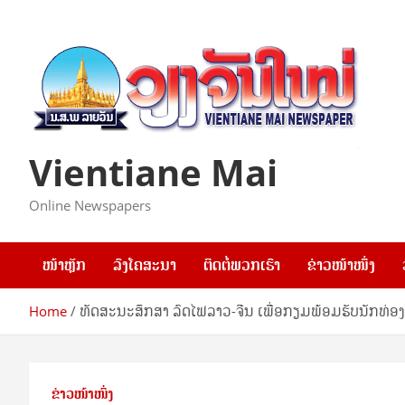
Skip
to
content
Vientiane Mai
Online Newspapers
ໜ້າຫຼັກ
ລົງໂຄສະນາ
ຕິດຕໍ່ພວກເຮົາ
ຂ່າວໜ້າໜຶ່ງ
Home
ທັດສະນະສຶກສາ ລົດໄຟລາວ-ຈີນ ເພື່ອກຽມພ້ອມຮັບນັກທ່ອງ
ຂ່າວໜ້າໜຶ່ງ