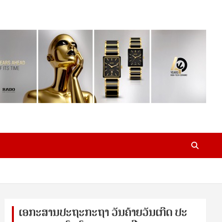
ເອ​ກະ​ສານ​ປະ​ຖະ​ກະ​ຖ​າ ວັນ​ຄ້າຍ​ວັນ​ເກີດ ປ​ະ​