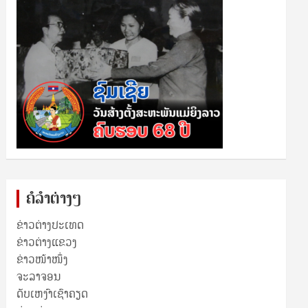
ຄໍລຳຕ່າງໆ
ຂ່າວຕ່າງປະເທດ
ຂ່າວ​ຕ່າງ​ແຂວງ
ຂ່າວໜ້າໜຶ່ງ
ຈະລາຈອນ
ດັບເຫງົາເຊົາຄຽດ