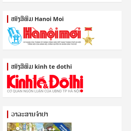
ໜັງ​ສື​ພິມ Hanoi Moi
ໜັງ​ສື​ພິມ kinh te dothi
ວາລະສານຈຳປາ