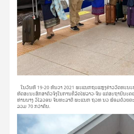
ໃນວັນທີ 19-20 ທັນວາ 2021 ພະແນກຖະແຫຼງຂ່າວວັດທະນະທໍ
ທັດສະນະສຶກສາຕົວຈິງໃນການຂີ່ລົດໄຟລາວ-ຈີນ ແຕ່ສະຖານີນະຄອ
ທ່ານນາງ ວິໄລວອນ ຈັນທະລາຕີ ພະແນກ ຖວທ ນວ ພ້ອມດ້ວຍຄ
ລວມ 70 ກວ່າຄົນ.