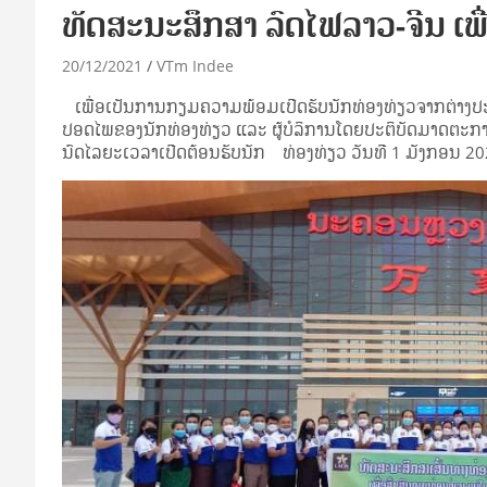
ທັດສະນະສຶກສາ ລົດໄຟລາວ-ຈີນ ເພ
20/12/2021
VTm Indee
ເພື່ອເປັນການກຽມຄວາມພ້ອມເປີດຮັບນັກທ່ອງທ່ຽວຈາກຕ່າງປ
ປອດໄພຂອງນັກທ່ອງທ່ຽວ ແລະ ຜູ້ບໍລິການໂດຍປະຕິບັດມາດຕະກາ
ນົດໄລຍະເວລາເປີດຕ້ອນຮັບນັກ ທ່ອງທ່ຽວ ວັນທີ 1 ມັງກອນ 2