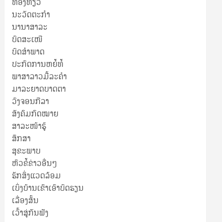
ທ່ອງທ່ຽວ
ນະວັດຕະກໍາ
ນານາສາລະ
ບົດສະເໜີ
ບົດສໍາພາດ
ປະກົດການຫຍໍ້ທໍ້
ພາສາລາວມື້ລະຄຳ
ມາລະຍາດບາດຕາ
ວົງຈອນກີລາ
ສັງຄົມກົດໝາຍ
ສາລະໜ້າຮູ້
ສຶກສາ
ສຸ​ຂະ​ພາບ
ຫົວຂໍ້ຂ່າວອື່ນໆ
ຮັກສິ່ງແວດລ້ອມ
ເບິ່ງບ້ານເຂົາເອົາບົດຮຽນ
ເລື່ອງສັ້ນ
ເວົ້າສູ່ກັນຟັງ