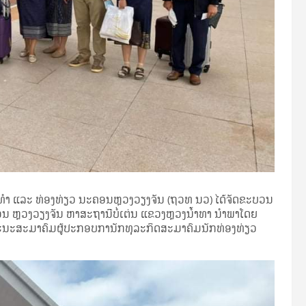
າ ແລະ ທ່ອງທ່ຽວ ນະຄອນຫຼວງວຽງຈັນ (ຖວທ ນວ) ໄດ້ຈັດຂະບວນ
ນ ຫຼວງວຽງຈັນ ຫາສະຖານີບໍ່ເຕ່ນ ແຂວງຫຼວງນ້ຳທາ ນໍາພາໂດຍ
ະນະສະມາຄົມຜູ້ປະກອບການັກທຸລະກິດສະມາຄົມນັກທ່ອງທ່ຽວ