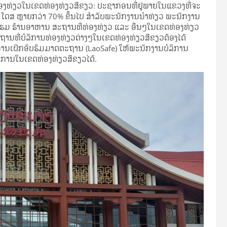
່ອງທ່ຽວໃນເຂດທ່ອງທ່ຽວສີຂຽວ: ປະຊາກອນທີ່ຢູ່ພາຍໃນແຂວງທີ່ຈະ
ບ ໂດສ ຫຼາຍກວ່າ 70% ຂຶ້ນໄປ ສໍາລັບພະນັກງານນຳທ່ຽວ ພະນັກງານ
ຮງແຮມ ຮ້ານອາຫານ ສະຖານທີ່ທ່ອງທ່ຽວ ແລະ ອື່ນໆໃນເຂດທ່ອງທ່ຽວ
ຖານທີ່ບໍລິການທ່ອງທ່ຽວຕ່າງໆໃນເຂດທ່ອງທ່ຽວສີຂຽວຕ້ອງໄດ້
ການເຝິກອົບຮົມມາດຕະຖານ (LaoSafe) ໃຫ້ພະນັກງານບໍລິການ
ໍລິການໃນເຂດທ່ອງທ່ຽວສີຂຽວໄດ້.