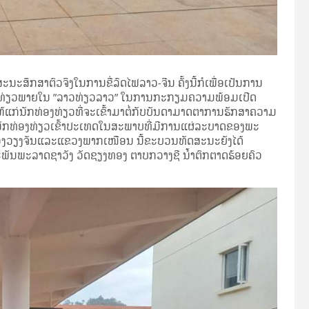
ສຶກສາຕົວຈິງໃນການຂີ່ລົດໄຟລາວ-ຈີນ ຄັ້ງນີ້ກໍເພື່ອເປັນການ
ອງທ່ຽວພາຍໃນ ”ລາວທ່ຽວລາວ” ໃນການກະກຽມຄວາມພ້ອມເປີດ
້ແກ່ນັກທ່ອງທ່ຽວທີ່ຈະເຂົ້າມາຕໍ່ກັບບັນດາມາດຕາການຮັກສາຄວາມ
ູດນັກທ່ອງທ່ຽວເຂົ້າປະເທດໃນສະພາບທີ່ມີການແຜ່ລະບາດຂອງພະ
ວງວຽງຈັນແລະແຂວງພາກເໜືອນ ນີ້ຂະບວນທັດສະນະຍັງໄດ້
ພັນພະລາດຊາວັງ ວັດຊຽງທອງ ຕາບກວາງຊີ ນໍ້າຕົກຕາດຮ້ອຍຄົວ