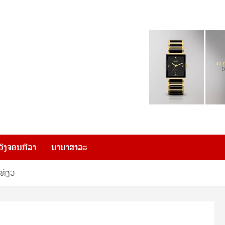
ວົງຈອນກີລາ
ນານາສາລະ
ທ່ຽວ