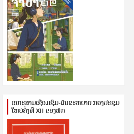
ເອກ​ະ​ສານ​ເຊ​ື່ອມ​ຊ​ຶມ-ຜັນ​ຂະ​ຫ​ຍາຍ ກອງ​ປະ​ຊຸມ​
ໃຫຍ່​ຄັ້ງ​ທີ XII ຂອງ​ພັກ