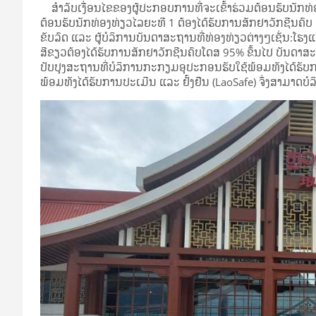
ສໍາລັບເງື່ອນໄຂຂອງຜູ້ປະກອບການທີ່ຈະເຂົ້າຮ່ວມຕ້ອນຮັບນັກທ
ຕ້ອນຮັບນັກທ່ອງທ່ຽວໄລຍະທີ 1 ຕ້ອງໄດ້ຮັບການສັກຢາວັກຊີນຄົ
ຂັບລົດ ແລະ ຜູ້ບໍລິການບັນດາສະຖານທີ່ທ່ອງທ່ຽວຕ່າງໆເຊັ່ນ:ໂ
ສີຂຽວຕ້ອງໄດ້ຮັບການສັກຢາວັກຊີນຄົບໂດສ 95% ຂຶ້ນໄປ ບັນດາສະ
ປັບປຸງສະຖານທີ່ບໍລິການກະກຽມອຸປະກອນຮັບໃຊ້ພ້ອມທັງໄດ້ຮັບ
ພ້ອມທັງໄດ້ຮັບການປະເມີນ ແລະ ຢັ້ງຢືນ (LaoSafe) ຈຶ່ງສາມາດບ