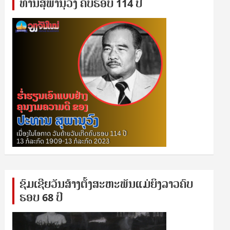
ທານ​ສຸ​ພາ​ນຸ​ວົງ ຄົບ​ຮອບ 114 ປີ
ຊົ​ມ​ເຊີຍ​ວັນ​ສ້າງ​ຕັ້ງ​ສະ​ຫະ​ພັນ​ແມ່​ຍິງ​​ລາວຄົບ​
ຮອບ 68 ປິ