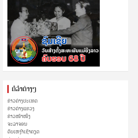
ຄໍລຳຕ່າງໆ
ຂ່າວຕ່າງປະເທດ
ຂ່າວ​ຕ່າງ​ແຂວງ
ຂ່າວໜ້າໜຶ່ງ
ຈະລາຈອນ
ດັບເຫງົາເຊົາຄຽດ