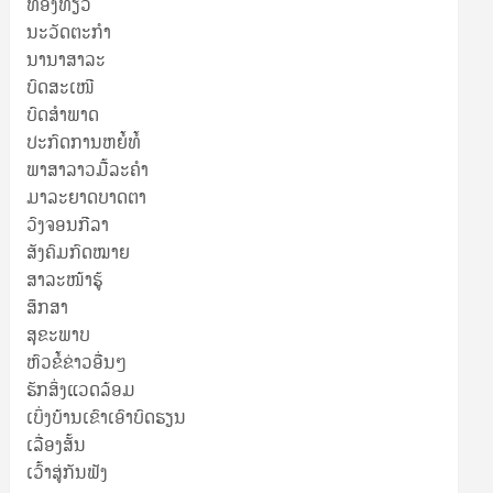
ທ່ອງທ່ຽວ
ນະວັດຕະກໍາ
ນານາສາລະ
ບົດສະເໜີ
ບົດສໍາພາດ
ປະກົດການຫຍໍ້ທໍ້
ພາສາລາວມື້ລະຄຳ
ມາລະຍາດບາດຕາ
ວົງຈອນກີລາ
ສັງຄົມກົດໝາຍ
ສາລະໜ້າຮູ້
ສຶກສາ
ສຸ​ຂະ​ພາບ
ຫົວຂໍ້ຂ່າວອື່ນໆ
ຮັກສິ່ງແວດລ້ອມ
ເບິ່ງບ້ານເຂົາເອົາບົດຮຽນ
ເລື່ອງສັ້ນ
ເວົ້າສູ່ກັນຟັງ