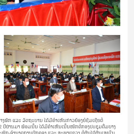
ພັກ ແລະ ລັດຖະບານ ໄດ້ມີຄຳເຫັນກ່າວຍ້ອງຍໍຊົມເຊີຍຕໍ່
ປີຜ່ານມາ ພ້ອມນັ້ນ ໄດ້ມີຄຳເຫັນເນັ້ນໜັກຕໍ່ກອງປະຊຸມຕື່ມບາງ
ະພັກ-ອຳນາດການປົກຄອງ ແລະ ສະພາແຂວງ ຕໍ່ຜົນໄດ້ຜົນເສຍໃນ