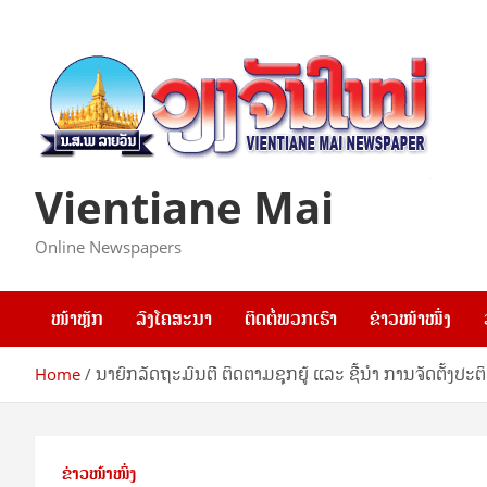
Skip
to
content
Vientiane Mai
Online Newspapers
ໜ້າຫຼັກ
ລົງໂຄສະນາ
ຕິດຕໍ່ພວກເຮົາ
ຂ່າວໜ້າໜຶ່ງ
Home
ນາຍົກລັດຖະມົນຕີ ຕິດຕາມຊຸກຍູ້ ແລະ ຊີ້ນຳ ການຈັດຕັ້ງປະ
ຂ່າວໜ້າໜຶ່ງ