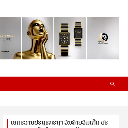
ເອ​ກະ​ສານ​ປະ​ຖະ​ກະ​ຖ​າ ວັນ​ຄ້າຍ​ວັນ​ເກີດ ປ​ະ​