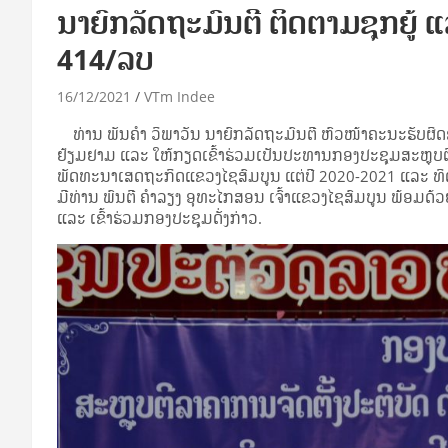
ນາຍົກລັດຖະມົນຕີ ຕິດຕາມຊຸກຍູ້ ແລ
414/ລບ
16/12/2021
VTm Indee
ທ່ານ ພັນຄຳ ວິພາວັນ ນາຍົກລັດຖະມົນຕີ ຫົວໜ້າຄະນະຮັບຜິ
ຢ້ຽມຢາມ ແລະ ໃຫ້ກຽດເຂົ້າຮ່ວມເປັນປະທານກອງປະຊຸມສະຫຼຸບຕ
ພັດທະນາເສດຖະກິດແຂວງໄຊສົມບູນ ແຕ່ປີ 2020-2021 ແລະ ທິດທາ
ມີທ່ານ ພົນຕີ ຄຳລຽງ ອຸທະໄກສອນ ເຈົ້າແຂວງໄຊສົມບູນ ພ້ອມ
ແລະ ເຂົ້າຮ່ວມກອງປະຊຸມດັ່ງກ່າວ.