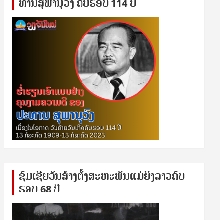
ທານ​ສຸ​ພາ​ນຸ​ວົງ ຄົບ​ຮອບ 114 ປີ
ຊົ​ມ​ເຊີຍ​ວັນ​ສ້າງ​ຕັ້ງ​ສະ​ຫະ​ພັນ​ແມ່​ຍິງ​​ລາວຄົບ​
ຮອບ 68 ປິ