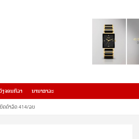
ວົງຈອນກີລາ
ນານາສາລະ
ຕິບັດດຳລັດ 414/ລບ