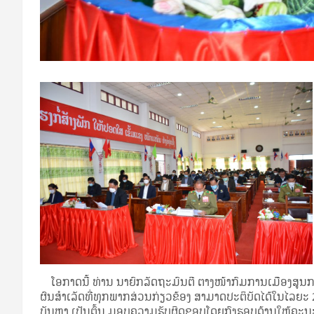
ໂອກາດນີ້ ທ່ານ ນາຍົກລັດຖະມົນຕີ ຕາງໜ້າກົມການເມືອງສູນກາງ
ຜົນສຳເລັດທີ່ທຸກພາກສ່ວນກ່ຽວຂ້ອງ ສາມາດປະຕິບັດໄດ້ໃນໄລຍະ 2 
ບັນຫາ ເປັນຕົ້ນ ມອບຄວາມຮັບຜິດຊອບໂດຍກົງຮອບດ້ານໃຫ້ຄະນ