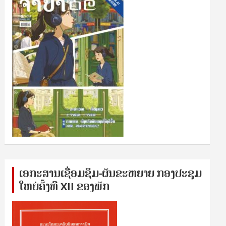
ເອກ​ະ​ສານ​ເຊ​ື່ອມ​ຊ​ຶມ-ຜັນ​ຂະ​ຫ​ຍາຍ ກອງ​ປະ​ຊຸມ​
ໃຫຍ່​ຄັ້ງ​ທີ XII ຂອງ​ພັກ