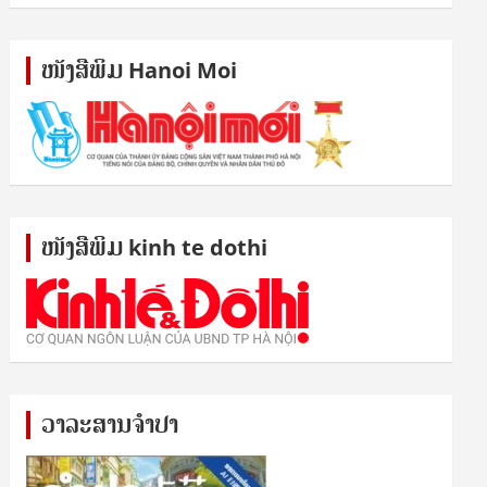
ໜັງ​ສື​ພິມ Hanoi Moi
ໜັງ​ສື​ພິມ kinh te dothi
ວາລະສານຈຳປາ