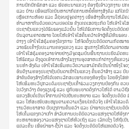
ການປົກປັກຮັກສາ ແລະ ພັດທະນາແຂວງ ຕ້ອງຖືເອົາວຽກງານ ປກຊ
ແລະ ບ້ານ ເພື່ອແກ້ໄຂບັນຫາປາກົດການຫຍໍ້ທໍ້ທາງສັງຄົມ ແກ້ໄຂບັ
ເຫຼືອເກາະຫ້ອຍ ແລະ ລີ້ຊ່ອນຢູ່ຈຸດຕ່າງໆ ເພື່ອສ້າງພື້ນຖານໃຫ້
ທໍາມາຫາກິນດ້ວຍຄວາມປອດໄພ ຂົງເຂດເສດຖະກິດ ໃຫ້ເອົາໃຈໃສ
ປະຊາຊົນແຂວງໄດ້ຮັບຮອງແລ້ວນັ້ນ ໃຫ້ໄດ້ຮັບການຈັດຕັ້ງປະຕິບັດ
ບັນລຸຕາມຄາດໝາຍ ໂດຍໃຫ້ເອົາໃຈໃສ່ຄົ້ນຄວ້າເອົາຜູ້ທີ່ມີທຶນຮອ
ຕ່າງໆ ເອົາໃຈໃສ່ຄຸ້ມຄອງໂຄງການ ໃຫ້ຈັດຕັ້ງປະຕິບັດຕາມກົດໝາຍ 
ລາຍຮັບເຂົ້າງົບປະມານຂອງແຂວງ ແລະ ສູນກາງໃຫ້ໄດ້ຕາມຄາດໝ
ເອົາໃຈໃສ່ຄຸ້ມຄອງລາຍຈ່າຍຢ່າງມີຈຸດສຸມບົນພື້ນຖານປະຢັດມັດທະ
ໃຫ້ຮັດກຸມ ດຶງດູດເອົາການສ້າງໂຮງງານອຸດສາຫະກໍາຕ່າງໆທີ່ແຂວງ
ນະທໍາ-ສັງຄົມ ເອົາໃຈໃສ່ເພີ່ມທະວີຄວາມສາມັກຄີເປັນນ້ຳໜຶ່ງໃຈ
ອັນດີງາມຂອງປະຊາຊົນບັນດາເຜົ່າໃນແຂວງ ຄົ້ນຄວ້າສ້າງ ແລະ ປັບປ
ສໍາຄັນຕ້ອງສ້າງໃຫ້ໄດ້ເອກະລັກສະເພາະຂອງທ້ອງຖິ່ນ ໂດຍອີງໃສ່
ໃຫ້ເພີ່ມທະວີປຸກລະດົມປະຊາຊົນເຂົ້າຮ່ວມວຽກງານປ້ອງກັນ ຄ
ໄປວົງກວ້າງ ຕ້ອງຮຽນຮູ້ ແລະ ຢູ່ກັບພະຍາດດັ່ງກ່າວໃຫ້ໄດ້ ຕາມວິ
ແຂວງສືບຕໍ່ເປັນເຈົ້າການນຳໄປຜັນຂະຫຍາຍ ແລະ ຈັດຕັ້ງປະຕິບັດ
ແລະ ໃຫ້ສະໜັບສະໜູນຕາມຄວາມເງື່ອນໄຂຕົວຈິງ ເອົາໃຈໃສ່ລະ
ງານວິທະຍາສາດ ປັບປຸງການຄົ້ນຄວ້າ ແລະ ນໍາພາປະຊາຊົນປະຕິບັ
ໃຫ້ເຂັ້ມແຂງກວ່າເກົ່າ ສຳລັບການປະຕິບັດວາລະແຫ່ງຊາດໃຫ້ອົງກາ
ຂະຫຍາຍສອງວາລະແຫ່ງຊາດໃຫ້ທົ່ວເຖິງ ແລະ ເລິກເຊິ່ງ ໃຫ້ຖື
ແຕ່ລະຂັ້ນ ເພື່ອນໍາພາ-ຊີ້ນໍາ ແລະ ຈັດຕັ້ງປະຕິບັດໃຫ້ແທດຕົວຈິງ.