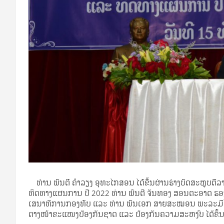
ທ່ານ ພົນຕີ ຄຳລຽງ ອຸທະໄກສອນ ໄດ້ຂຶ້ນຜ່ານຮ່າງບົດສະຫຼຸບຕີລ
ທິດທາງແຜນການ ປີ 2022 ທ່ານ ພົນຕີ ຈັນທອງ ສອນຕະອາດ ຮອ
ເສນາທິການກອງທັບ ແລະ ທ່ານ ພັນເອກ ສາຍສະໝອນ ພະລະມີໄ
ຕາງໜ້າຂະແໜງປ້ອງກັນຊາດ ແລະ ປ້ອງກັນຄວາມສະຫງົບ ໄດ້ຂຶ້