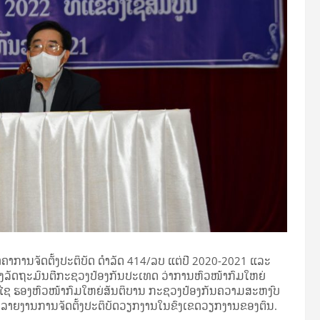
າຄາການຈັດຕັ້ງປະຕິບັດ ດຳລັດ 414/ລບ ແຕ່ປີ 2020-2021 ແລະ
ງລັດຖະມົນຕີກະຊວງປ້ອງກັນປະເທດ ວ່າການຫົວໜ້າກົມໃຫຍ່
ຊ ຮອງຫົວໜ້າກົມໃຫຍ່ສັນຕິບານ ກະຊວງປ້ອງກັນຄວາມສະຫງົບ
ນລາຍງານການຈັດຕັ້ງປະຕິບັດວຽກງານໃນຂົງເຂດວຽກງານຂອງຕົນ.