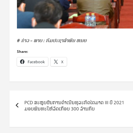
# ຂ່າວ – ພາບ :
ກົມປະຊາສໍາພັນ ຫນຍ
Share:
Facebook
X
Post
PCD ສະຫຼຸບຜົນການດໍາເນີນທຸລະກິດໄຕມາດ III ປີ 2021
navigation
ມອບພັນທະໃຫ້ລັດເກືອບ 300 ລ້ານກີບ