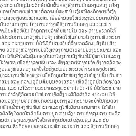
-ປກສ ເປັນບູລິມະສິດອັນດັບຕົ້ນຂອງອົງການປົກຄອງແຂວງ ເມືອງ
ນດາເປົ້າໝາຍໝໍ່ແໜງກໍ່ຄວາມບໍ່ສະຫງົບ ຫຼົບໜີຄະດີອາຍາທີ່ຫຼົງ
ມີຄວາມສະຫງົບອັນໜັກແໜ້ນ ເອື້ອອໍານວຍໃຫ້ປະຊາຊົນບັນດາເຜົ່າໄດ້
່ບັນດາແຜນງານ ໂຄງການຕ່າງໆທີ່ອົງການປົກຄອງ ແລະ ສະພາ
ຢ່າງມີປະສິດທິຜົນ ດຶງດູດການລົງທຶນພາຍໃນ ແລະ ຕ່າງປະເທດໃຫ້
ນ ມີປະສົບການມາລົງທຶນຕົວຈິງ ເພື່ອບໍ່ໃຫ້ແກ່ຍາວໂຄງການພັດທະນາ
ແລະ ລະບຽບການ ບໍ່ໃຫ້ມີຜົນກະທົບຕໍ່ສິ່ງແວດລ້ອມ-ສັງຄົມ ສ້າງ
າຍ ອັດຊ່ອງຫວ່າງການຮົ່ວໄຫຼຂອງການເກັບລາຍຮັບງົບປະມານ ແລະ
ຍັດ ໃຫ້ເອົາໃຈໃສ່ຄຸ້ມຄອງບັນດາໂຄງການລົງທຶນທີ່ມີຢູ່ພາຍໃນແຂວງ
ມີທ່າແຮງ ເພື່ອສ້າງລາຍຮັບ ແລະ ສ້າງວຽກເຮັດງານທໍາ ຂົງເຂດວັດທະ
ດຽວຂອງທົ່ວແຂວງ ເອົາໃຈໃສ່ສົ່ງເສີມວັດທະນະທໍາ ຮີດຄອງປະເພນີ
ຸງສະຖານທີ່ທ່ອງທ່ຽວ ເພື່ອດຶງດູດນັກທ່ອງທ່ຽວໃຫ້ຫຼາຍຂຶ້ນ ບັນຫາ
ທ່າແຮງ ແລະ ຄວາມອຸດົມສົມບູນຂອງແຂວງ ເພື່ອດຶງດູດນັກທ່ອງທ່ຽວ
ວບຄຸມ ແລະ ແກ້ໄຂການລະບາດຂອງພະຍາດໂຄວິດ-19 ບໍ່ໃຫ້ຂະຫຍາຍ
ຖີການດໍາລົງຊີວິດແບບໃໝ່ ການຈັດຕັ້ງປະຕິບັດດຳລັດ 414/ລບ ໃຫ້
 ສ່ວນວຽກງານທີ່ຕິດພັນກັບຂັ້ນສູນກາງລັດຖະບານຈະນຳໄປຄົ້ນຄວ້າ
ດົມທຶນເຂົ້າກອງທຶນພັດທະນາແຂວງໃຫ້ໄດ້ຕາມຄາດໝາຍ ໃຫ້ທີມ
ດຕົວຈິງ ໂດຍເຝິກອົບຮົມການປູກ ການລ້ຽງ ການສ້າງກຸ່ມການຜະລິດ
ນປົກຄອງແຂວງເອົາໃຈໃສ່ຈັດຕັ້ງເຜີຍແຜ່ ເຊື່ອມຊຶມ ແລະ ຜັນ
ເປັນຄວາມຮັບຜິດຊອບຂອງຄະນະພັກ ຄະນະນໍາ ແລະ ອົງການປົກຄອງ