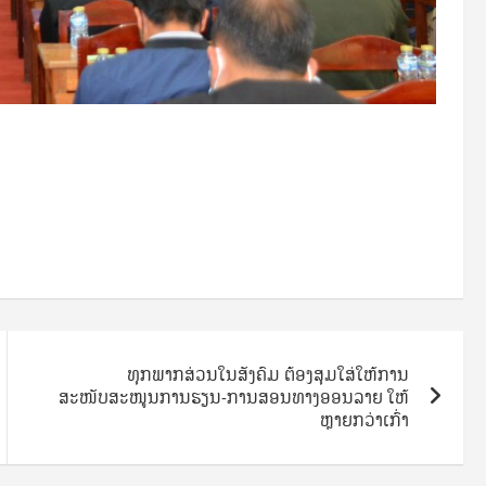
​ ທຸກພາກສ່ວນໃນສັງຄົມ ຕ້ອງສຸມໃສ່ໃຫ້ການ
ສະໜັບສະໜູນການຮຽນ-ການສອນທາງອອນລາຍ ໃຫ້
ຫຼາຍກວ່າເກົ່າ