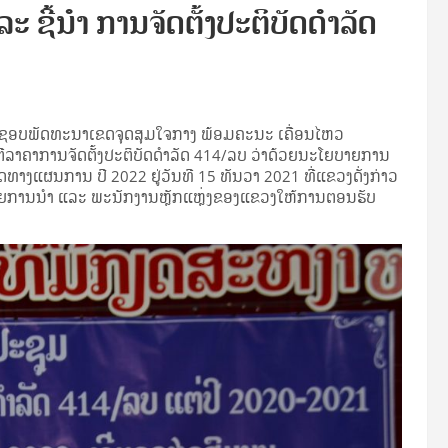
ະ ຊີ້ນຳ ການຈັດຕັ້ງປະຕິບັດດຳລັດ
ດຊອບພັດທະນາເຂດຈຸດສຸມໃຈກາງ ພ້ອມຄະນະ ເຄື່ອນໄຫວ
ີລາຄາການຈັດຕັ້ງປະຕິບັດດຳລັດ 414/ລບ ວ່າດ້ວຍນະໂຍບາຍການ
ງແຜນການ ປີ 2022 ຢູ່ວັນທີ 15 ທັນວາ 2021 ທີ່ແຂວງດັ່ງກ່າວ
ດ້ວຍການນຳ ແລະ ພະນັກງານຫຼັກແຫຼ່ງຂອງແຂວງໃຫ້ການຕອນຮັບ