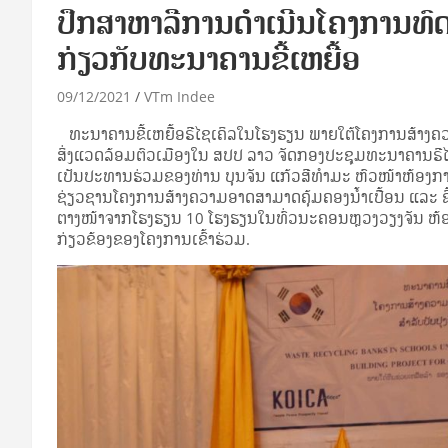
ປຶກສາຫາລືການດໍາເນີນໂຄງການທົ
ກ່ຽວກັບທະນາຄານຂີ້ເຫຍື້ອ
09/12/2021
VTm Indee
ທະນາຄານຂີ້ເຫຍື້ອຣີໄຊເຄິລໃນໂຮງຮຽນ ພາຍໃຕ້ໂຄງການສ້າງຄວາມອ
ສິ່ງແວດລ້ອມຕົວເມືອງໃນ ສປປ ລາວ ຈັດກອງປະຊຸມທະນາຄານຣີໄຊເ
ເປັນປະທານຮ່ວມຂອງທ່ານ ບຸນຈັນ ແກ້ວສີທໍາມະ ຫົວໜ້າຫ້ອງການຄ
ຊ່ຽວຊານໂຄງການສ້າງຄວາມອາດສາມາດຄຸ້ມຄອງນໍ້າເປື້ອນ ແລະ ຂີ້ເ
ຕາງໜ້າຈາກໂຮງຮຽນ 10 ໂຮງຮຽນໃນທົ່ວນະຄອນຫຼວງວຽງຈັນ ຫ້ອງ
ກ່ຽວຂ້ອງຂອງໂຄງການເຂົ້າຮ່ວມ.