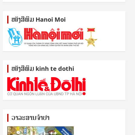
ໜັງ​ສື​ພິມ Hanoi Moi
ໜັງ​ສື​ພິມ kinh te dothi
ວາລະສານຈຳປາ