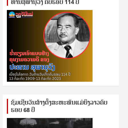
ທານ​ສຸ​ພາ​ນຸ​ວົງ ຄົບ​ຮອບ 114 ປີ
ຊົ​ມ​ເຊີຍ​ວັນ​ສ້າງ​ຕັ້ງ​ສະ​ຫະ​ພັນ​ແມ່​ຍິງ​​ລາວຄົບ​
ຮອບ 68 ປິ