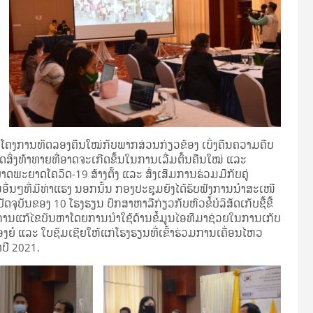
ີນໂຄງການທົດລອງຄືນໃໝ່ກັບພາກສ່ວນກ່ຽວຂ້ອງ ເບິ່ງຄືນຄວາມຄືບ
ິ່ງທ້າທາຍທີ່ອາດຈະເກີດຂຶ້ນໃນການເລີ່ມຕົ້ນຄືນໃໝ່ ແລະ
ຍາດໂຄວິດ-19 ສ້າງຕັ້ງ ແລະ ສົ່ງເສີມການຮ່ວມມືກັບຄູ່
ອື່ນໆທີ່ມີທ່າແຮງ ນອກນັ້ນ ກອງປະຊຸມຍັງໄດ້ຮັບຟັງການນໍາສະເໜີ
ບັນຂອງ 10 ໂຮງຮຽນ ປຶກສາຫາລືກ່ຽວກັບຫົວຂໍ້ບໍລິສັດເກັບຊື້ຂີ້
ດ່ ການແກ້ໄຂບັນຫາໂດຍການນໍາໃຊ້ດ້ານຂໍ້ມູນໄອທີມາຊ່ວຍໃນການເກັບ
ອງຍໍ ແລະ ໃບຊົມເຊີຍໃຫ້ແກ່ໂຮງຮຽນທີ່ເຂົ້າຮ່ວມການເຄື່ອນໄຫວ
າປີ 2021.