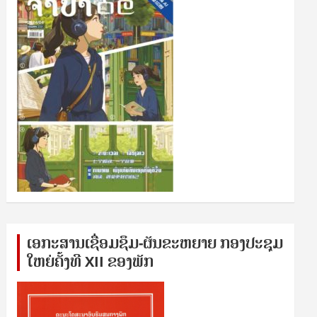
ເອກ​ະ​ສານ​ເຊ​ື່ອມ​ຊ​ຶມ-ຜັນ​ຂະ​ຫ​ຍາຍ ກອງ​ປະ​ຊຸມ​
ໃຫຍ່​ຄັ້ງ​ທີ XII ຂອງ​ພັກ