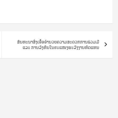
ສົນທະນາສິ່ງເອື້ອອໍານວຍຄວາມສະດວກການຮ່ວມມື
ແລະ ການລົງທຶນໃນຂະແໜງພະລັງງານທົດແທນ