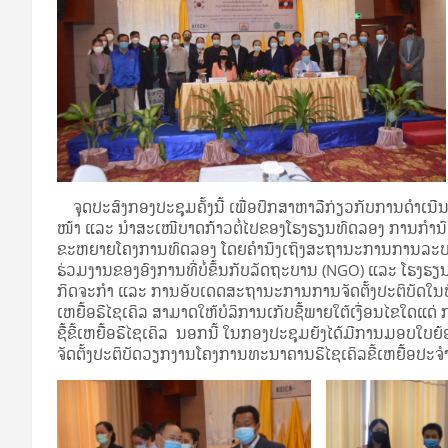
ຈຸດປະສົງກອງປະຊຸມຄັ້ງນີ້ ເພື່ອປຶກສາຫາລືກ່ຽວກັບການດໍາເນ
ໜ້າ ແລະ ນໍາສະເໜີບາດກ້າວຕໍ່ໄປຂອງໂຮງຮຽນທົດລອງ ການກໍານົດສ
ຂະຫຍາຍໂຄງການທົດລອງ ໂດຍຄໍານຶງເຖິງສະຖານະການການລະບາດພະ
ຮ່ວມງານຂອງອົງການທີ່ບໍ່ຂຶ້ນກັບລັດຖະບານ (NGO) ແລະ ໂຮງຮຽນ
ກິດຈະກໍາ ແລະ ການອັບເດດສະຖານະການການຈັດຕັ້ງປະຕິບັດໃນປັດຈຸ
ເຫຍື້ອຣີໄຊເຄິລ ສາມາດໃຫ້ບໍລິການເກັບຊື້ພາຍໃຕ້ເງື່ອນໄຂໃດແ
ຊື້ຂີ້ເຫຍື້ອຣີໄຊເຄິລ ນອກນີ້ ໃນກອງປະຊຸມຍັງໄດ້ມີການມອບໃບຍ້
ຈັດຕັ້ງປະຕິບັດວຽກງານໂຄງການທະນາຄານຣີໄຊເຄິລຂີ້ເຫຍື້ອປະຈໍ