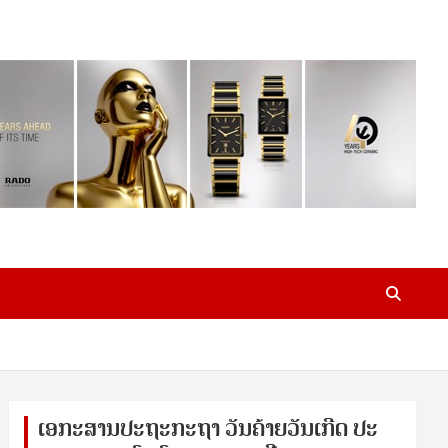
ເອ​ກະ​ສານ​ປະ​ຖະ​ກະ​ຖ​າ ວັນ​ຄ້າຍ​ວັນ​ເກີດ ປ​ະ​