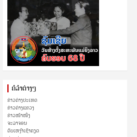
ຄໍລຳຕ່າງໆ
ຂ່າວຕ່າງປະເທດ
ຂ່າວ​ຕ່າງ​ແຂວງ
ຂ່າວໜ້າໜຶ່ງ
ຈະລາຈອນ
ດັບເຫງົາເຊົາຄຽດ