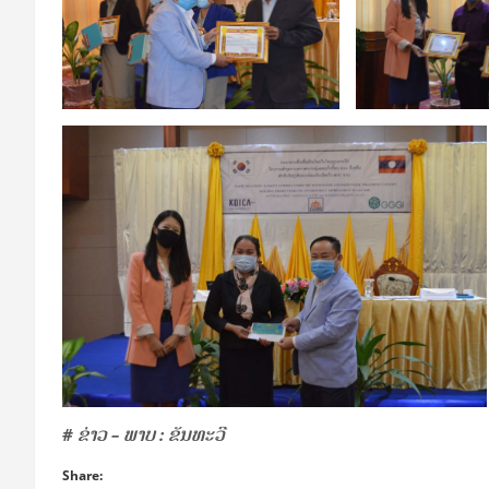
# ຂ່າວ – ພາບ : ຂັນທະວີ
Share: