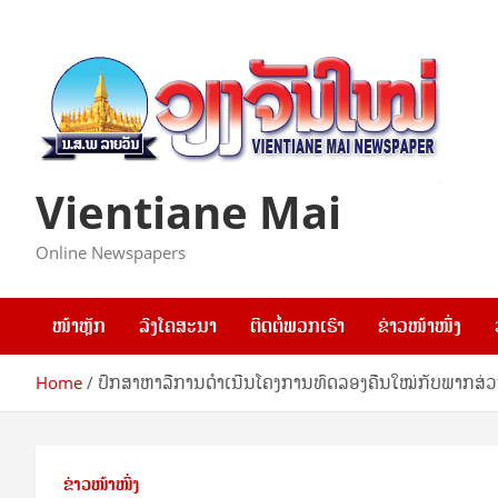
Skip
to
content
Vientiane Mai
Online Newspapers
ໜ້າຫຼັກ
ລົງໂຄສະນາ
ຕິດຕໍ່ພວກເຮົາ
ຂ່າວໜ້າໜຶ່ງ
Home
ປຶກສາຫາລືການດໍາເນີນໂຄງການທົດລອງຄືນໃໝ່ກັບພາກສ່ວນ
ຂ່າວໜ້າໜຶ່ງ