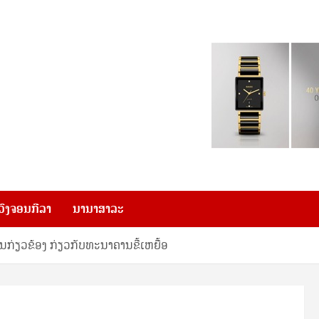
ວົງຈອນກີລາ
ນານາສາລະ
ກ່ຽວຂ້ອງ ກ່ຽວກັບທະນາຄານຂີ້ເຫຍື້ອ