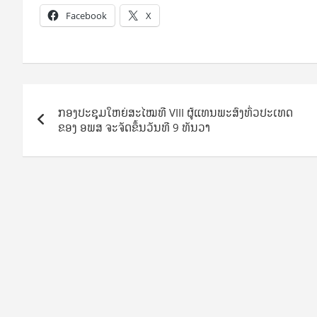
Facebook
X
Post
ກອງປະຊຸມໃຫຍ່ສະໄໝທີ VIII ຜູ້ແທນພະສົງທົ່ວປະເທດ
navigation
ຂອງ ອພສ ຈະຈັດຂຶ້ນວັນທີ 9 ທັນວາ