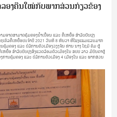
ດລອງຄືນໃໝ່ກັບພາກສ່ວນກ່ຽວຂ້ອງ
າດສາມາດຄຸ້ມຄອງນໍ້າເປື້ອນ ແລະ ຂີ້ເຫຍື້ອ ສໍາລັບປັບປຸງ
ຄິລຂີ້ເຫຍື້ອປະຈໍາປີ 2021 ວັນທີ 8 ທັນວາ ທີ່ໂຮງແຮມແລນມາກ
ຸ້ມຄອງ ແລະ ບໍລິການຕົວເມືອງວຽງຈັນ ທ່ານ ນາງ ໂຊມິ ຄິມ ຜູ້
ຫຍື້ອ ສໍາລັບປັບປຸງສິ່ງແວດລ້ອມຕົວເມືອງໃນ ສປປ ລາວ ມີບັນດາຜູ້
ການຄຸ້ມຄອງ ແລະ ບໍລິການຕົວເມືອງ 4 ເມືອງໃນ ແລະ ພາກສ່ວນ