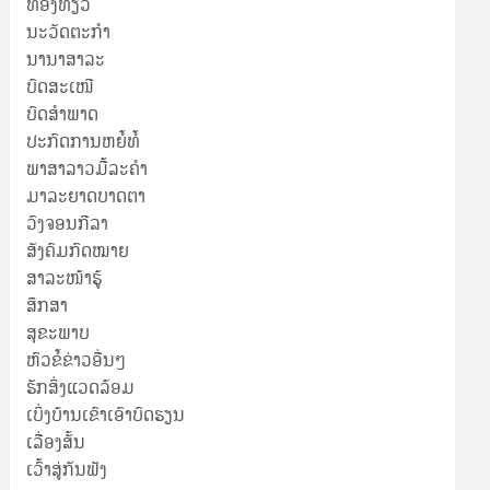
ທ່ອງທ່ຽວ
ນະວັດຕະກໍາ
ນານາສາລະ
ບົດສະເໜີ
ບົດສໍາພາດ
ປະກົດການຫຍໍ້ທໍ້
ພາສາລາວມື້ລະຄຳ
ມາລະຍາດບາດຕາ
ວົງຈອນກີລາ
ສັງຄົມກົດໝາຍ
ສາລະໜ້າຮູ້
ສຶກສາ
ສຸ​ຂະ​ພາບ
ຫົວຂໍ້ຂ່າວອື່ນໆ
ຮັກສິ່ງແວດລ້ອມ
ເບິ່ງບ້ານເຂົາເອົາບົດຮຽນ
ເລື່ອງສັ້ນ
ເວົ້າສູ່ກັນຟັງ