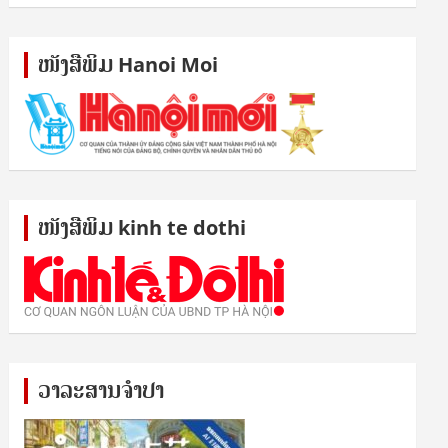
ໜັງ​ສື​ພິມ Hanoi Moi
ໜັງ​ສື​ພິມ kinh te dothi
ວາລະສານຈຳປາ