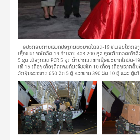
ອຸປະກອນການແພດປ້ອງກັນພະຍາດໂຄວິດ-19 ທີ່ມອບໃຫ້ກອງທັບປ
ເຊື້ອພະຍາດໂຄວິດ-19 ຈໍານວນ 403.200 ຊຸດ ຊຸດເກັບກວດເອົາຕົວຢ
5 ຊຸດ ເຄື່ອງກວດ PCR 5 ຊຸດ ນໍ້າຢາກວດຫາເຊື້ອພະຍາດໂຄວິດ-19 ຈ
ເທິ 15 ເຄື່ອງ ເຄື່ອງຕິດຕາມຄົນເຈັບໜັກ 10 ເຄື່ອງ ເຄື່ອງແທກຄື້ນ
ວັກຊິນຂະໜາດ 650 ລິດ 5 ຕູ້ ຂະໜາດ 390 ລິດ 10 ຕູ້ ແລະ ຕູ້ເກ