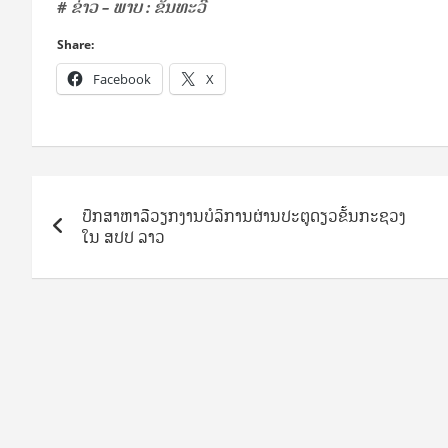
# ຂ່າວ – ພາບ : ຂັນທະວີ
Share:
Facebook
X
Post
ປຶກສາຫາລືວຽກງານບໍລິການຜ່ານປະຕູດຽວຂັ້ນກະຊວງ
navigation
ໃນ ສປປ ລາວ