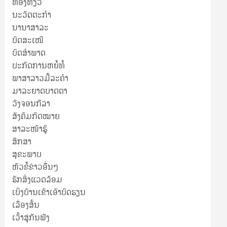
ທ່ອງທ່ຽວ
ນະວັດຕະກໍາ
ນານາສາລະ
ບົດສະເໜີ
ບົດສໍາພາດ
ປະກົດການຫຍໍ້ທໍ້
ພາສາລາວມື້ລະຄຳ
ມາລະຍາດບາດຕາ
ວົງຈອນກີລາ
ສັງຄົມກົດໝາຍ
ສາລະໜ້າຮູ້
ສຶກສາ
ສຸ​ຂະ​ພາບ
ຫົວຂໍ້ຂ່າວອື່ນໆ
ຮັກສິ່ງແວດລ້ອມ
ເບິ່ງບ້ານເຂົາເອົາບົດຮຽນ
ເລື່ອງສັ້ນ
ເວົ້າສູ່ກັນຟັງ