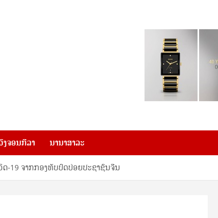
ວົງຈອນກີລາ
ນານາສາລະ
ິດ-19 ຈາກກອງທັບປົດປ່ອຍປະຊາຊົນຈີນ