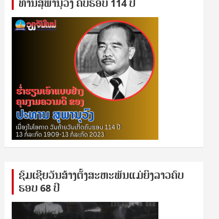
ທານ​ສຸ​ພາ​ນຸ​ວົງ ຄົບ​ຮອບ 114 ປີ
ຊົ​ມ​ເຊີຍ​ວັນ​ສ້າງ​ຕັ້ງ​ສະ​ຫະ​ພັນ​ແມ່​ຍິງ​​ລາວຄົບ​
ຮອບ 68 ປິ