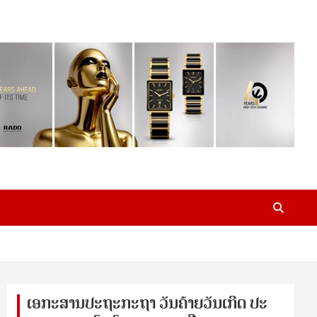
ເອ​ກະ​ສານ​ປະ​ຖະ​ກະ​ຖ​າ ວັນ​ຄ້າຍ​ວັນ​ເກີດ ປ​ະ​