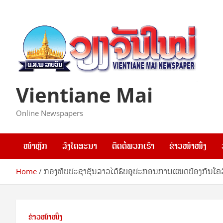
Skip
to
content
Vientiane Mai
Online Newspapers
ໜ້າຫຼັກ
ລົງໂຄສະນາ
ຕິດຕໍ່ພວກເຮົາ
ຂ່າວໜ້າໜຶ່ງ
Home
ກອງທັບປະຊາຊົນລາວໄດ້ຮັບອູປະກອນການແພດປ້ອງກັນໂຄວ
ຂ່າວໜ້າໜຶ່ງ