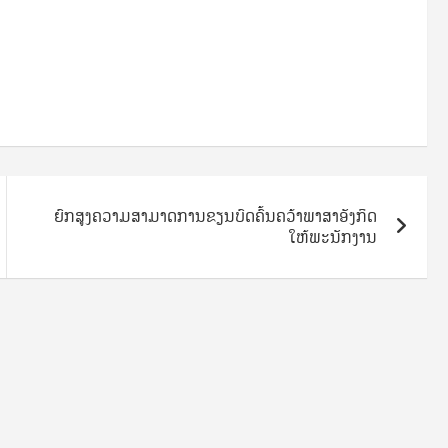
ຍົກສູງຄວາມສາມາດການຂຽນບົດຄົ້ນຄວ້າພາສາອັງກິດ
ໃຫ້ພະນັກງານ