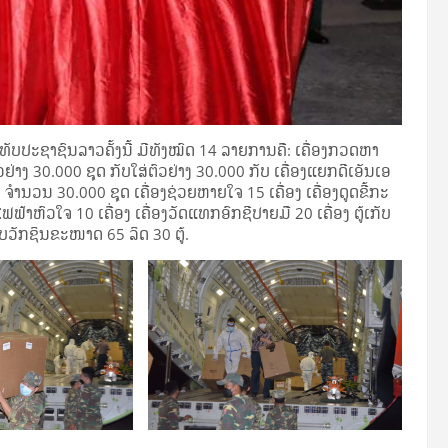
ະຊາຊົນລາວຄັ້ງນີ້ ມີທັງໝົດ 14 ລາຍການຄື: ເຄື່ອງກວດຫາ
່າງ 30.000 ຊຸດ ກັບໃສ່ຕົວຢ່າງ 30.000 ກັບ ເຄື່ອງແຍກດີເອັນເອ
ໍານວນ 30.000 ຊຸດ ເຄື່ອງຊ່ວຍຫາຍໃຈ 15 ເຄື່ອງ ເຄື່ອງດູດຂີ້ກະ
ໄຟຟ້າຫົວໃຈ 10 ເຄື່ອງ ເຄື່ອງວັດແທກອົກຊີປາຍມື 20 ເຄື່ອງ ຕູ້ເກັບ
ັບວັກຊິນຂະໜາດ 65 ລິດ 30 ຕູ້.