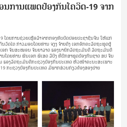
ກອນການແພດປ້ອງກັນໂຄວິດ-19 ຈາກ
ໂດຍການຊ່ວຍເຫຼືອລ້າຈາກກອງທັບປົດປ່ອຍປະຊາຊົນຈີນ ໃຫ້ແກ່
ນວັດໄຕ ກ່າວມອບໂດຍທ່ານ ຈຽງ ຈ້າຍຕົງ ເອກອັກຄະລັດຖະທູດຜູ້
ົນເອກ ຈັນສະໝອນ ຈັນຍາລາດ ຮອງນາຍົກລັດຖະມົນຕີ ລັດຖະມົນຕີ
ໂດຍທ່ານ ພັນເອກ ພິເສດ ລີປິງ ທີ່ປຶກສາທູດປ້ອງກັນຊາດ ສປ ຈີນ
ະກອນ ຮອງລັດຖະມົນຕີກະຊວງປ້ອງກັນປະເທດ ຫົວໜ້າຄະນະສະເພາະ
-19 ກະຊວງປ້ອງກັນປະເທດ ມີພາກສ່ວນກ່ຽວຂ້ອງສອງຝ່າຍ