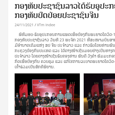
ກອງທັບປະຊາຊົນລາວໄດ້ຮັບອູປະ
ກອງທັບປົດປ່ອຍປະຊາຊົນຈີນ
24/11/2021
VTm Indee
ພິທີມອບ-ຮັບອຸປະກອນການແພດເພື່ອປ້ອງກັນພະຍາດໂຄວິດ-19 
ກອງທັບປະຊາຊົນລາວ ວັນທີ 23 ພະຈິກ 2021 ທີ່ສະໜາມບິນສາກົ
ມີອໍານາດເຕັມແຫ່ງ ສປ ຈີນ ປະຈໍາລາວ ແລະ ກ່າວຮັບໂດຍທ່ານພ
ກະຊວງປ້ອງກັນປະເທດ ແລະ ໄດ້ຕາງໜ້າເຊັນມອບຢ່າງເປັນທາງການ
ປະຈໍາລາວ ໂດຍຕາງໜ້າເຊັນຮັບຂອງທ່ານ ພົນຕີ ວົງຄໍາ ພົມມ
ກິດເພື່ອປ້ອງກັນ ຄວບຄຸມ ແລະ ແກ້ໄຂການລະບາດພະຍາດໂຄວິດ
ເຂົ້າຮ່ວມເປັນສັກຂີພິຍານ.