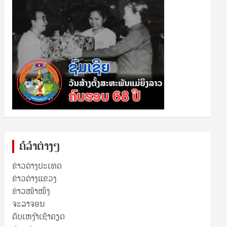
ຄໍລຳຕ່າງໆ
ຂ່າວຕ່າງປະເທດ
ຂ່າວ​ຕ່າງ​ແຂວງ
ຂ່າວໜ້າໜຶ່ງ
ຈະລາຈອນ
ດັບເຫງົາເຊົາຄຽດ