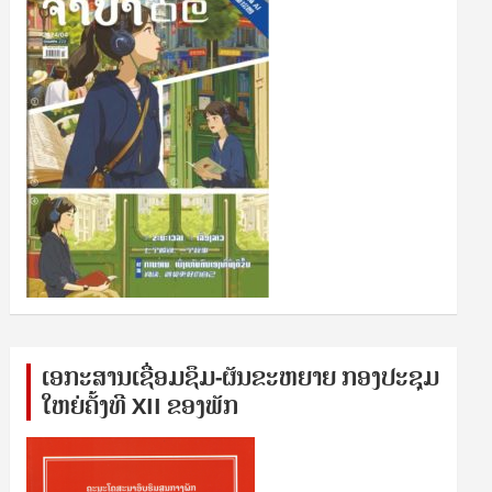
ເອກ​ະ​ສານ​ເຊ​ື່ອມ​ຊ​ຶມ-ຜັນ​ຂະ​ຫ​ຍາຍ ກອງ​ປະ​ຊຸມ​
ໃຫຍ່​ຄັ້ງ​ທີ XII ຂອງ​ພັກ