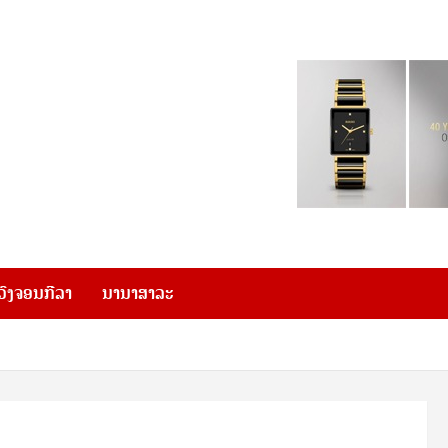
ວົງຈອນກີລາ
ນານາສາລະ