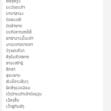
ທ່ອງທ່ຽວ
ນະວັດຕະກໍາ
ນານາສາລະ
ບົດສະເໜີ
ບົດສໍາພາດ
ປະກົດການຫຍໍ້ທໍ້
ພາສາລາວມື້ລະຄຳ
ມາລະຍາດບາດຕາ
ວົງຈອນກີລາ
ສັງຄົມກົດໝາຍ
ສາລະໜ້າຮູ້
ສຶກສາ
ສຸ​ຂະ​ພາບ
ຫົວຂໍ້ຂ່າວອື່ນໆ
ຮັກສິ່ງແວດລ້ອມ
ເບິ່ງບ້ານເຂົາເອົາບົດຮຽນ
ເລື່ອງສັ້ນ
ເວົ້າສູ່ກັນຟັງ