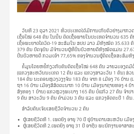
ວັນທີ 23 ຕຸລາ 2021 ທົ່ວປະເທດໄດ້ມີການເກັບຕົວຢ່າງມາກວດຊອ
ເຊື້ອໃໝ່ 648 ຄົນ ໃນນັ້ນ ຕິດເຊື້ອພາຍໃນປະເທດຈຳນວນ 635 ຄົ
ເຊຶ້ອພະຍາດໂຄວິດ-19 ສະສົມໃນ ສປປ ລາວ ມີທັງໝົດ 35.633 ຄົນ 
379 ຄົນ ປັດຈຸບັນ ມີຈໍານວນຜູ້ທີ່ປິ່ນປົວຫາຍດີທັງໝົດແມ່ນ 27.
ປີ່ນປົວຫາຍດີ ກວມເອົາ 77,65% ຂອງຈຳນວນຜູ້ຕິດເຊື້ອສະສົມ
ຂໍ້ມູນໂດຍຫຍໍ້ກ່ຽວກັບຄົນຕິດເຊື້ອໃໝ່ 648 ຄົນ ລາຍລະອຽດມີດັ່ງ
(ແຂວງສະຫວັນນະເຂດ 12 ຄົນ ແລະ ແຂວງສາລະວັນ 1 ຄົນ) ສ່ວ
184 ຄົນ ນະຄອນຫຼວງວຽງຈັນ 183 ຄົນ ຈາກ 8 ເມືອງ 76 ບ້ານ (ເ
ຖາ 16 ບ້ານ ເມືອງສີສັດຕະນາກ 10 ບ້ານ ເມືອງນາຊາຍທອງ 4 ບ້
ສັງທອງ 1 ບ້ານ) ແຂວຫຼວງພະບາງ 165 ຄົນ ບໍ່ແກ້ວ 27 ຄົນ ຈໍາປາ
9 ຄົນ ສາວະວັນ 9 ຄົນ ຄໍາມ່ວນ 3 ຄົນ ແລະ ແຂວງອັດຕະປື 1 ຄົນ
ສຳລັບຄົນເຈັບເສຍຊີວີດຈຳນວນ 2 ຄົນ
ຜູ້ເສຍຊີວິດທີ 1. ເພດຍິງ ອາຍຸ 70 ປີ ຢູ່ບ້ານດານສະຫວັນ ເມ
ຜູ້ເສຍຊີວິດທີ 2.ເພດຍິງ ອາຍຸ 31 ປີ ອາຊີບ ພະນັກງານອາສ