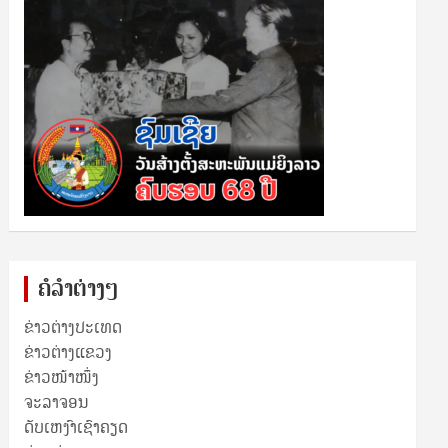
ຄໍລຳຕ່າງໆ
ຂ່າວຕ່າງປະເທດ
ຂ່າວ​ຕ່າງ​ແຂວງ
ຂ່າວໜ້າໜຶ່ງ
ຈະລາຈອນ
ດັບເຫງົາເຊົາຄຽດ