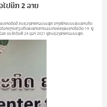
ວໄປອີກ 2 ລາຍ
ພະຍາດຕິດຕໍ່ ກະຊວງສາທາລະນະສຸກ ຕາງໜ້າຄະນະສະເພາະກິດ
 ໄດ້ລາຍງານກ່ຽວກັບສະພາບການລະບາດຂອງພະຍາດໂຄວິດ-19 ຢູ່
ວໂລກ ປະຈຳວັນທີ 24 ຕຸລາ 2021 ຢູ່ກະຊວງສາທາລະນະສຸກ.