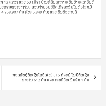
ກ 13 ແຂວງ ແລະ 53 ເມືອງ ບ້ານທີ່ສິ້ນສຸດການເປັນບ້ານແດງວັນທີ
 ນະຄອນຫຼວງວຽງຈັນ. ສ່ວນຈຳນວນຜູ້ຕິດເຊື້ອສະສົມໃນທົ່ວໂລກມີ
 4.958.907 ຄົນ (ໃໝ່ 5.849 ຄົນ) ແລະ ປີ່ນປົວຫາຍດີ
ກວດພົບຜູ້ຕິດເຊືື້ອໂຄວິດໃໝ່ 615 ກໍລະນີ ໃນນີ້ຕິດເຊື້ອ
ພາຍໃນ 612 ຄົນ ແລະ ເສຍຊີວິດເພີ່ມອີກ 1 ຄົນ