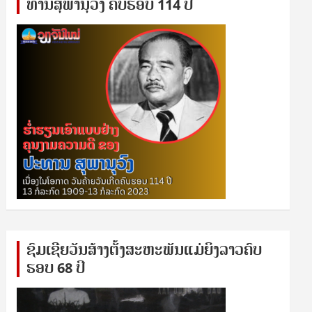
ທານ​ສຸ​ພາ​ນຸ​ວົງ ຄົບ​ຮອບ 114 ປີ
ຊົ​ມ​ເຊີຍ​ວັນ​ສ້າງ​ຕັ້ງ​ສະ​ຫະ​ພັນ​ແມ່​ຍິງ​​ລາວຄົບ​
ຮອບ 68 ປິ