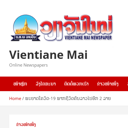
Skip
to
content
Vientiane Mai
Online Newspapers
ໜ້າຫຼັກ
ລົງໂຄສະນາ
ຕິດຕໍ່ພວກເຮົາ
ຂ່າວໜ້າໜຶ່ງ
Home
ພະຍາດໂຄວິດ-19 ພາກຊີວິດຄົນລາວໄປອີກ 2 ລາຍ
ຂ່າວໜ້າໜຶ່ງ