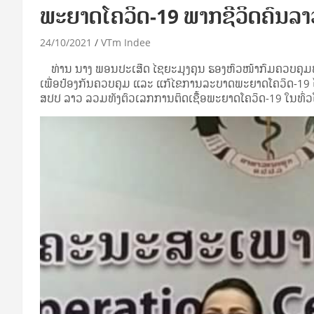
ພະຍາດໂຄວິດ-19 ພາກຊີວິດຄົນລາ
24/10/2021
VTm Indee
ທ່ານ ນາງ ພອນປະເສີດ ໄຊຍະມຸງຄຸນ ຮອງຫົວໜ້າກົມຄວບຄຸມ
ເພື່ອປ້ອງກັນຄວບຄຸມ ແລະ ແກ້ໄຂການລະບາດພະຍາດໂຄວິດ-19
ສປປ ລາວ ລວມທັງຕົວເລກການຕິດເຊືື້ອພະຍາດໂຄວິດ-19 ໃນທົ່