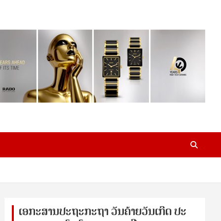
ເອ​ກະ​ສານ​ປະ​ຖະ​ກະ​ຖ​າ ວັນ​ຄ້າຍ​ວັນ​ເກີດ ປ​ະ​