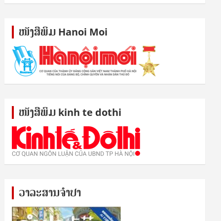
ໜັງ​ສື​ພິມ Hanoi Moi
ໜັງ​ສື​ພິມ kinh te dothi
ວາລະສານຈຳປາ