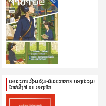
ເອກ​ະ​ສານ​ເຊ​ື່ອມ​ຊ​ຶມ-ຜັນ​ຂະ​ຫ​ຍາຍ ກອງ​ປະ​ຊຸມ​
ໃຫຍ່​ຄັ້ງ​ທີ XII ຂອງ​ພັກ