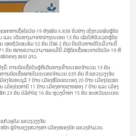
ກຫາເຊື້ອໂຄວິດ-19 ທັງໝົດ 6.838 ຕົວຢ່າງ ເຊິ່ງກວດພົບຜູ້ຕິດ
ນ ແລະ ເດີນທາງມາຈາກຕ່າງປະເທດ 13 ຄົນ ເຮັດໃຫ້ຕົວເລກຜູ້ຕິດ
ເສຍຊີວິດສະສົມ 52 ຄົນ (ໃໝ່ 2 ຄົນ) ປິ່ນປົວຫາຍດີໃນມື້ວານນີ້
671 ຄົນ ໝາຍຄວາມວ່າມາຮອດມື້ນີ້ ມີຜູ້ຕິດເຊື້ອພະຍາດໂຄວິດ-19 ທີ່
ທັງໝົດຂອງ ສປປ ລາວ.
ນີ້: ການຕິດເຊື້ອໃນຜູ້ທີ່ເດີນທາງເຂົ້າປະເທດຈຳນວນ 13 ຄົນ
ນການຕິດເຊື້ອພາຍໃນປະເທດຈຳນວນ 635 ຄົນ ຄື:ແຂວງວຽງຈັນ
ມືອງຈັນທະບູລີ 7 ບ້ານ ເມືອງສີໂຄດຕະບອງ 20 ບ້ານ ເມືອງໄຊເສດ
ານ ເມືອງໄຊທານີ 11 ບ້ານ ເມືອງຫາດຊາຍຟອງ 7 ບ້ານ ແລະ ເມືອງ
ສັກ 23 ຄົນ ບໍລິຄໍາໄຊ 16 ຄົນ ຫຼວງນໍ້າທາ 15 ຄົນ ສະຫວັນນະເຂດ
.
ືອງແກ້ວອຸດົມ ແຂວງວຽງຈັນ
າສະໜັກ ຢູ່ບ້ານຊຽງຫວາງທ່າ ເມືອງໜອງບົກ ແຂວງຄຳມ່ວນ.