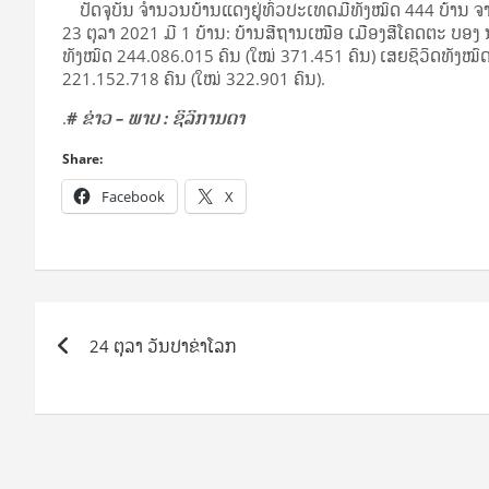
ປັດຈຸບັນ ຈຳນວນບ້ານແດງຢູ່ທົ່ວປະເທດມີທັງໝົດ 444 ບ້ານ ຈາ
23 ຕຸລາ 2021 ມີ 1 ບ້ານ: ບ້ານສີຖານເໝືອ ເມືອງສີໂຄດຕະ ບອງ
ທັງໝົດ 244.086.015 ຄົນ (ໃໝ່ 371.451 ຄົນ) ເສຍຊິວິດທັງໝົດ
221.152.718 ຄົນ (ໃໝ່ 322.901 ຄົນ).
.
# ຂ່າວ – ພາບ : ຊິລິການດາ
Share:
Facebook
X
Post
24 ຕຸລາ ວັນປາຂ່າໂລກ
navigation