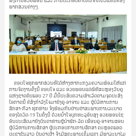
ຟັງການອວຍພອນ ແລະ ການປະກອບຄໍາເຫັນຈາກຕົວແທນຂອງ
ພາກສ່ວນຕ່າງໆ.
ຂອບໃຈທຸກພາກສ່ວນທີ່ໄດ້ຫ້າງຫາກະກຽມຄວາມພ້ອມໃຫ້ແກ່
ການຈັດງານຄັ້ງນີ້ ຂອບໃຈ ແລະ ອວຍພອນແດ່ພິທີສະຫຼອງວັນຄູ
ແຫ່ງຊາດຄົບຮອບ 27 ປີ ມື້ນີ້ປະສົບຄວາມສໍາເລັດຕາມຈຸດປະສົງ
ໂອກາດນີ້ ຂໍສົ່ງກໍາລັງໃຈມາຍັງຄູ-ອາຈານ ແລະ ຜູ້ບໍລິຫານການ
ສຶກສາ-ກີລາ ທຸກທ່ານ ຈົ່ງພ້ອມກັນຜ່ານຜ່າສະພາບການລະບາດ
ຂອງໂຄວິດ-19 ໃນຄັ້ງນີ້ ດ້ວຍນໍ້າໃຈບຸກທະລຸອັນສຸງ ອວຍພອນໄຊ
ອັນປະເສີດມາຍັງບັນດາທ່ານຜູ້ນໍາພັກ-ລັດ ເພື່ອນຄູ-ອາຈານສອນ
ຜູ້ບໍລິຫານການສຶກສາ ຜູ້ປະກອບການການສຶກສາ ຕະຫຼອດຮອດ
ປະຊາຊົນລາວ ບັນດາເຜົ່າ ຈົ່ງມີສຸຂະພາບເຂັ້ມແຂງ ມີພາລະນາໄມ