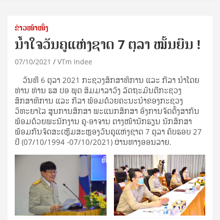
ຂ່າວໜ້າໜຶ່ງ
ນໍ້າໃຈວັນຄູແຫ່ງຊາດ 7 ຕຸລາ ໝັ້ນຍືນ !
07/10/2021
VTm Indee
ວັນທີ 6 ຕຸລາ 2021 ກະຊວງສຶກສາທິການ ແລະ ກີລາ ນຳໂດຍ
ທ່ານ ທ່ານ ຮສ ປອ ພຸດ ສິມມາລາວົງ ລັດຖະມົນຕີກະຊວງ
ສຶກສາທິການ ແລະ ກີລາ ພ້ອມດ້ວຍຄະນະນຳຂອງກະຊວງ
ວິທະຍາໄລ ສູນການສຶກສາ ພະແນກສຶກສາ ອົງການຈັດຕັ້ງສາກົນ
ພ້ອມດ້ວຍພະນັກງານ ຄູ-ອາຈານ ຕາງໜ້ານັກຮຽນ ນັກສຶກສາ
ພ້ອມກັນຈັດສະເຫຼີມສະຫຼອງວັນຄູແຫ່ງຊາດ 7 ຕຸລາ ຄົບຮອບ 27
ປີ (07/10/1994 -07/10/2021) ຜ່ານທາງອອນລາຍ.