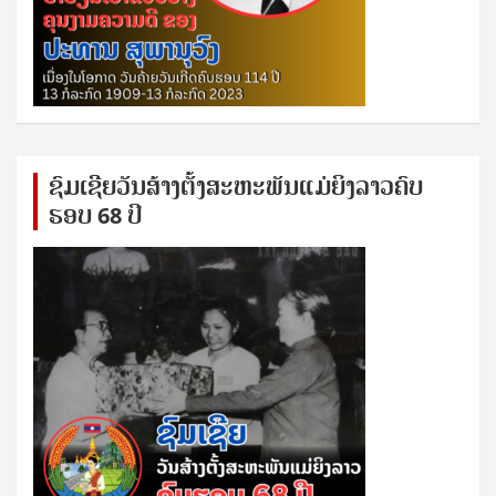
ຊົ​ມ​ເຊີຍ​ວັນ​ສ້າງ​ຕັ້ງ​ສະ​ຫະ​ພັນ​ແມ່​ຍິງ​​ລາວຄົບ​
ຮອບ 68 ປິ