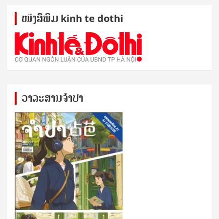
ໜັງ​ສື​ພິມ kinh te dothi
ວາລະສານຈຳປາ