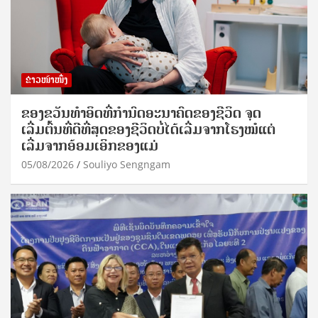
ຂ່າວໜ້າໜຶ່ງ
ຂອງຂວັນທໍາອິດທີ່ກໍານົດອະນາຄົດຂອງຊີວິດ ຈຸດ
ເລີ່ມຕົ້ນທີ່ດີທີ່ສຸດຂອງຊີວິດບໍ່ໄດ້ເລີ່ມຈາກໂຮງໝໍແຕ່
ເລີ່ມຈາກອ້ອມເອິກຂອງແມ່
05/08/2026
Souliyo Sengngam