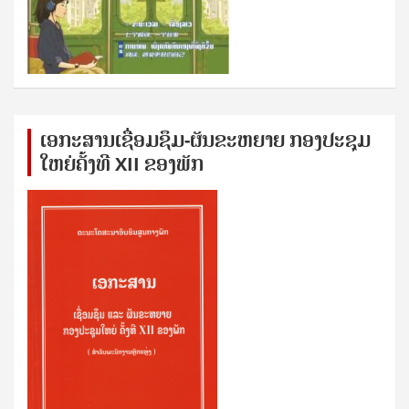
ເອກ​ະ​ສານ​ເຊ​ື່ອມ​ຊ​ຶມ-ຜັນ​ຂະ​ຫ​ຍາຍ ກອງ​ປະ​ຊຸມ​
ໃຫຍ່​ຄັ້ງ​ທີ XII ຂອງ​ພັກ