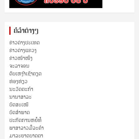
ຄໍລຳຕ່າງໆ
ຂ່າວຕ່າງປະເທດ
ຂ່າວ​ຕ່າງ​ແຂວງ
ຂ່າວໜ້າໜຶ່ງ
ຈະລາຈອນ
ດັບເຫງົາເຊົາຄຽດ
ທ່ອງທ່ຽວ
ນະວັດຕະກໍາ
ນານາສາລະ
ບົດສະເໜີ
ບົດສໍາພາດ
ປະກົດການຫຍໍ້ທໍ້
ພາສາລາວມື້ລະຄຳ
ມາລະຍາດບາດຕາ