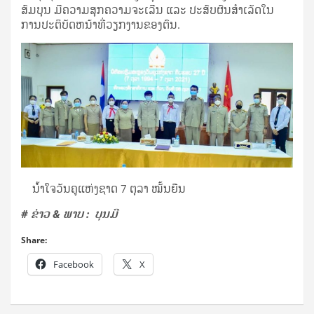
ສົມບຸນ ມີຄວາມສຸກຄວາມຈະເລີນ ແລະ ປະສົບຜົນສໍາເລັດໃນ
ການປະຕິບັດຫນ້າທີ່ວຽກງານຂອງຕົນ.
ນ້ໍາໃຈວັນຄູແຫ່ງຊາດ 7 ຕຸລາ ໝັ້ນຍືນ
# ຂ່າວ & ພາບ : ບຸນມີ
Share:
Facebook
X