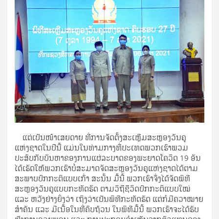
ແຕ່ເປັນໜ້າເສຍດາຍ ທີ່ການຈັດຕັ້ງສະເຫຼີມສະຫຼອງວັນຄູ
ແຫ່ງຊາດໃນປີນີ້ ແມ່ນໃນທ່າມກາງທີ່ປະເທດພວກເຮົາພວມ
ປະສົບກັບບັນຫາຂອງການແຜ່ລະບາດຂອງພະຍາດໂຄວິດ 19 ອັນ
ໄດ້ເຮັດໃຫ້ພວກເຮົາບໍ່ສະມາດຈັດສະຫຼອງວັນຄູແຫ່ງຊາດໄດ້ຕາມ
ສະພາບປົກກະຕິແບບເກົ່າ ສະນັ້ນ ມື້ນີ້ ພວກເຮົາຈຶ່ງໄດ້ຈັດພິທີ
ສະຫຼອງວັນຄູແບບກະທັດຮັດ ຕາມວິຖີຊີວິດປົກກະຕິແບບໃໝ່
ແລະ ຫວັງຢ່າງຍິ່ງວ່າ ເຖິງວ່າເປັນພິທີກະທັດຮັດ ແຕ່ກໍມີຄວາໝາຍ
ສໍາຄັນ ແລະ ມີເນື້ອໃນທີ່ຄົບຖ້ວນ ໃນພິທີມື້ນີ້ ພວກເຮົາຈະໄດ້ຮັບ