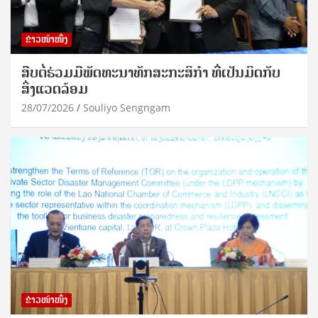
ຂ່າວໜ້າໜຶ່ງ
ສືບຕໍ່ຮ່ວມມືພັດທະນາທັກສະກະສິກຳ ທີ່ເປັນມິດກັບ
ສິ່ງແວດລ້ອມ
28/07/2026
Souliyo Sengngam
ຂ່າວໜ້າໜຶ່ງ