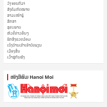
ວົງຈອນກີລາ
ສັງຄົມກົດໝາຍ
ສາລະໜ້າຮູ້
ສຶກສາ
ສຸ​ຂະ​ພາບ
ຫົວຂໍ້ຂ່າວອື່ນໆ
ຮັກສິ່ງແວດລ້ອມ
ເບິ່ງບ້ານເຂົາເອົາບົດຮຽນ
ເລື່ອງສັ້ນ
ເວົ້າສູ່ກັນຟັງ
ໜັງ​ສື​ພິມ Hanoi Moi