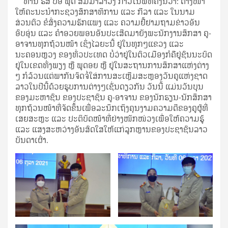
ທ່ານ ຮສ ປອ ພຸດ ສິມມາລາວົງ ກ່າວໃນພິທີຄັ້ງນີ້ວ່າ: ຕາງໜ້າ
ໃຫ້ຄະນະນໍາກະຊວງສຶກສາທິການ ແລະ ກີລາ ແລະ ໃນນາມ
ສ່ວນຕົວ ຂໍສົ່ງຄວາມຮັກແພງ ແລະ ຄວາມຢື້ຢາມຖາມຂ່າວອັນ
ອົບອຸ່ນ ແລະ ຄໍາອວຍພອນອັນປະເສີດມາຍັງພະນັກງານສຶກສາ ຄູ-
ອາຈານທຸກຖ້ວນໜ້າ ເຊິ່ງໄລຍະນີ້ ຢູ່ໃນທຸກໆແຂວງ ແລະ
ນະຄອນຫຼວງ ຂອງທົ່ວປະເທດ ບໍ່ວ່າຢູ່ໃນຕົວເມືອງກໍຄືຢູ່ຊົນນະບົດ
ຢູ່ໃນເຂດທົ່ງພຽງ ຫຼື ພູດອຍ ຫຼື ຢູ່ໃນສະຖານການສຶກສາແຫ່ງຕ່າງ
ໆ ກໍລ້ວນແຕ່ພາກັນຈົດຈໍ່ໃສ່ການສະເຫຼີມສະຫຼອງວັນຄູແຫ່ງຊາດ
ລາວໃນປີນີ້ດ້ວຍຮູບການຕ່າງໆເຊັ່ນດຽວກັນ ວັນນີ້ ແມ່ນວັນບຸນ
ຂອງມະຫາຊົນ ຂອງປະຊາຊົນ ຄູ-ອາຈານ ຂອງນັກຮຽນ-ນັກສຶກສາ
ທຸກຖ້ວນໜ້າທີ່ຈັດຂຶ້ນເພື່ອລະນຶກເຖິງຄຸນງາມຄວາມດີຂອງຄູຜູ້ທີ່
ເສຍສະຫຼະ ແລະ ປະຕິບັດໜ້າທີ່ຢ່າງໜັກໜ່ວງເພື່ອໃຫ້ຄວາມຮູ້
ແລະ ແສງສະຫວ່າງອັນສົດໃສໃຫ້ແກ່ລູກຫຼານຂອງປະຊາຊົນລາວ
ບັນດາເຜົ່າ.