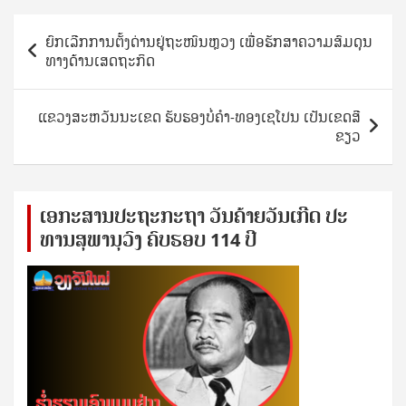
Post
ຍົກເລີກການຕັ້ງດ່ານຢູ່ຖະໜົນຫຼວງ ເພື່ອຮັກສາຄວາມສົມດຸນ
navigation
ທາງດ້ານເສດຖະກິດ
​ແຂວ​ງສະ​ຫວັນ​ນະ​ເຂດ ຮັບ​ຮອງບໍ່​ຄຳ-ທອ​ງ​ເຊ​ໂປນ ເປັນເຂດ​ສີ​
ຂຽວ
ເອ​ກະ​ສານ​ປະ​ຖະ​ກະ​ຖ​າ ວັນ​ຄ້າຍ​ວັນ​ເກີດ ປ​ະ​
ທານ​ສຸ​ພາ​ນຸ​ວົງ ຄົບ​ຮອບ 114 ປີ