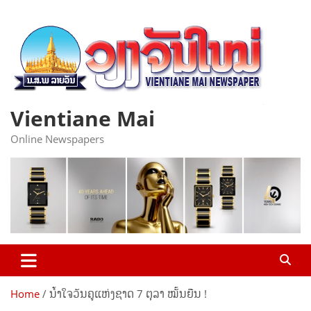
Skip
to
content
Vientiane Mai
Online Newspapers
Home
ນໍ້າໃຈວັນຄູແຫ່ງຊາດ 7 ຕຸລາ ໝັ້ນຍືນ !