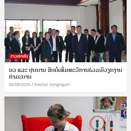
ຂ່າວໜ້າໜຶ່ງ
ນວ ແລະ ຢຸນນານ ສືບຕໍ່ເພີ່ມທະວີການຮ່ວມມືວຽກງານ
ກຳມະບານ
06/08/2026
Souliyo Sengngam