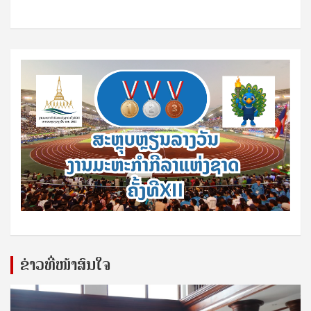
ຂ່າວທີ່ໜ້າສົນໃຈ