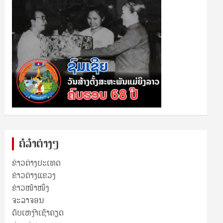
ຄໍລຳຕ່າງໆ
ຂ່າວຕ່າງປະເທດ
ຂ່າວ​ຕ່າງ​ແຂວງ
ຂ່າວໜ້າໜຶ່ງ
ຈະລາຈອນ
ດັບເຫງົາເຊົາຄຽດ