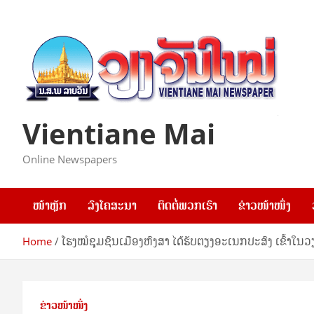
Skip
to
content
Vientiane Mai
Online Newspapers
ໜ້າຫຼັກ
ລົງໂຄສະນາ
ຕິດຕໍ່ພວກເຮົາ
ຂ່າວໜ້າໜຶ່ງ
Home
ໂຮງໝໍຊຸມຊົນເມືອງຫົງສາ ໄດ້ຮັບຕຽງອະເນກປະສົງ ເຂົ້າໃນວ
ຂ່າວໜ້າໜຶ່ງ