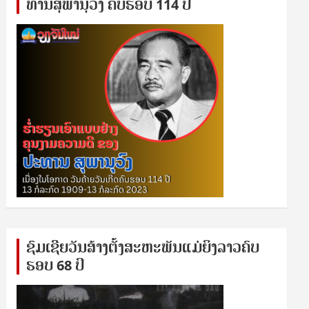
ທານ​ສຸ​ພາ​ນຸ​ວົງ ຄົບ​ຮອບ 114 ປີ
ຊົ​ມ​ເຊີຍ​ວັນ​ສ້າງ​ຕັ້ງ​ສະ​ຫະ​ພັນ​ແມ່​ຍິງ​​ລາວຄົບ​
ຮອບ 68 ປິ