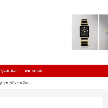
ວົງຈອນກີລາ
ນານາສາລະ
ຽກງານບໍລິຈາກເລືອດ.