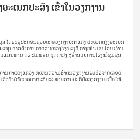
ຽງອະເນກປະສົງ ເຂົ້າໃນວຽກງານ
ບູລີ ໄດ້ຮັບອຸປະກອນຊ່ວຍເຫຼືອວຽກງານກາແດງ ປະເພດຕຽງອະເນກ
ນໜັບສະໜູນຈາກອົງການກາແດງແຂວງໄຊຍະບູລີ ຕາງໜ້າມອບໂດຍ ທ່ານ
ງກ່າວແມ່ນທ່ານ ດຣ ສົມພອນ ບຸດດາວົງ ຜູ້ອຳນວຍການໂຮງໝໍຊຸມຊົນ
ົງການກາແດງແຂວງ ທີ່ເຫັນຄວາມສຳຄັນວຽກງານຮັບບໍລິຈາກເລືອດ
ງານຕົວຈິງໃຫ້ແທດເໜາະກັບສະພາບການປະຕິບັດວຽກງານ ເພື່ອໃຫ້