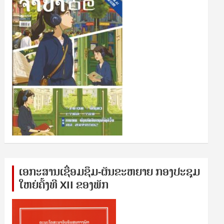
ເອກ​ະ​ສານ​ເຊ​ື່ອມ​ຊ​ຶມ-ຜັນ​ຂະ​ຫ​ຍາຍ ກອງ​ປະ​ຊຸມ​
ໃຫຍ່​ຄັ້ງ​ທີ XII ຂອງ​ພັກ