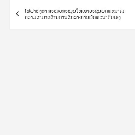
Post
ໄຟຟ້າຫົງສາ ສະໜັບສະໜູນໃຫ້ເຍົາວະຊົນພັດທະນາຂີດ
navigation
ຄວາມສາມາດດ້ານການສຶກສາ-ການພັດທະນາຕົນເອງ