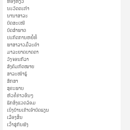
ທ່ອງທ່ຽວ
ນະວັດຕະກໍາ
ນານາສາລະ
ບົດສະເໜີ
ບົດສໍາພາດ
ປະກົດການຫຍໍ້ທໍ້
ພາສາລາວມື້ລະຄຳ
ມາລະຍາດບາດຕາ
ວົງຈອນກີລາ
ສັງຄົມກົດໝາຍ
ສາລະໜ້າຮູ້
ສຶກສາ
ສຸ​ຂະ​ພາບ
ຫົວຂໍ້ຂ່າວອື່ນໆ
ຮັກສິ່ງແວດລ້ອມ
ເບິ່ງບ້ານເຂົາເອົາບົດຮຽນ
ເລື່ອງສັ້ນ
ເວົ້າສູ່ກັນຟັງ