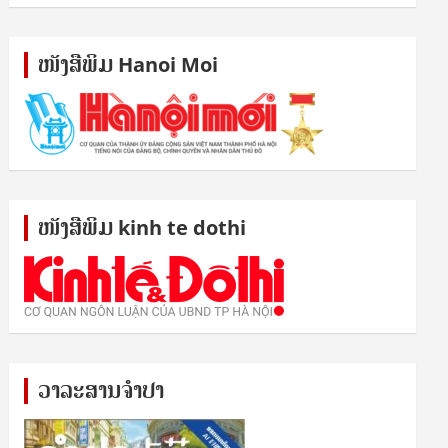
ໜັງ​ສື​ພິມ Hanoi Moi
ໜັງ​ສື​ພິມ kinh te dothi
ວາລະສານຈຳປາ