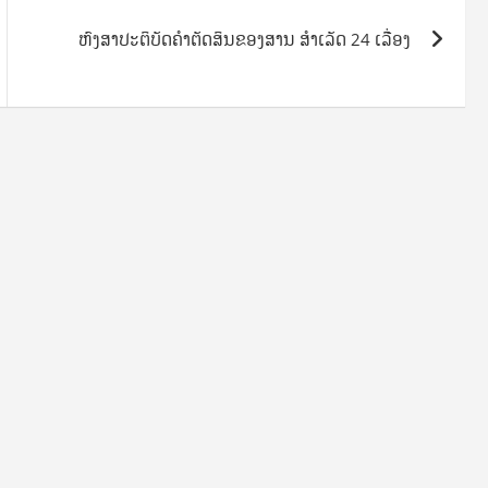
ຫົງສາປະຕິບັດຄໍາຕັດສິນຂອງສານ ສໍາເລັດ 24 ເລື່ອງ