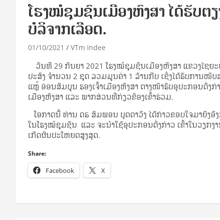
ໂຮງໝໍຊຸມຊົນເມືອງຫົງສາ ໄດ້ຮັບຕ
ບໍລິຈາກເລືອດ.
01/10/2021
VTm Indee
ວັນທີ 29 ກັນຍາ 2021 ໂຮງໝໍຊຸມຊົນເມືອງຫົງສາ ແຂວງໄຊຍະ
ປະສົງ ຈຳນວນ 2 ຊຸດ ລວມມູນຄ່າ 1 ລ້ານກີບ ເຊິ່ງໄດ້ຮັບກາ
ແຫຼ້ ອ່ອນສົມບູນ ຮອງເຈົ້າເມືອງຫົງສາ ຕາງໜ້າຮັບອຸປະກອນດັ່
ເມືອງຫົງສາ ແລະ ພາກສ່ວນທີ່ກ່ຽວຂ້ອງເຂົ້າຮ່ວມ.
ໂອກາດນີ້ ທ່ານ ດຣ ສົມພອນ ບຸດດາວົງ ໄດ້ກ່າວຂອບໃຈມາຍັງອ
ໃນໂຮງໝໍຊຸມຊົນ ແລະ ຈະນຳໃຊ້ອຸປະກອນດັ່ງກ່າວ ເຂົ້າໃນວຽກ
ເກີດຜົນປະໂຫຍດສູງສຸດ.
Share:
Facebook
X