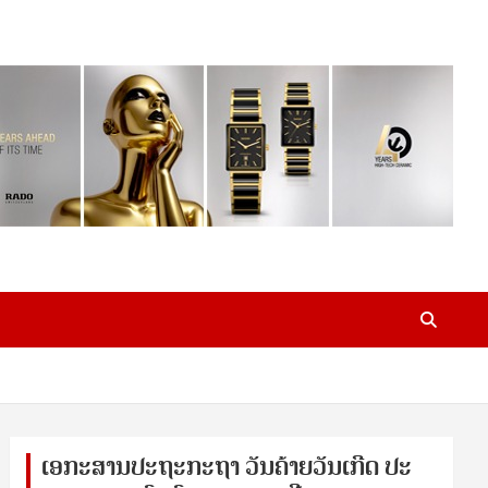
ເອ​ກະ​ສານ​ປະ​ຖະ​ກະ​ຖ​າ ວັນ​ຄ້າຍ​ວັນ​ເກີດ ປ​ະ​