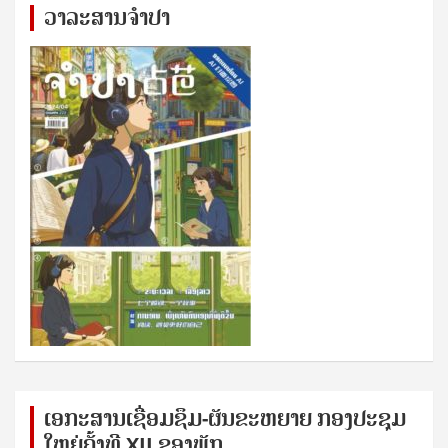
ວາລະສານຈຳປາ
ເອກ​ະ​ສານ​ເຊ​ື່ອມ​ຊ​ຶມ-ຜັນ​ຂະ​ຫ​ຍາຍ ກອງ​ປະ​ຊຸມ​
ໃຫຍ່​ຄັ້ງ​ທີ XII ຂອງ​ພັກ