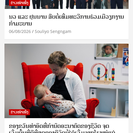
ຂ່າວໜ້າໜຶ່ງ
ນວ ແລະ ຢຸນນານ ສືບຕໍ່ເພີ່ມທະວີການຮ່ວມມືວຽກງານ
ກຳມະບານ
06/08/2026
Souliyo Sengngam
ຂ່າວໜ້າໜຶ່ງ
ຂອງຂວັນທໍາອິດທີ່ກໍານົດອະນາຄົດຂອງຊີວິດ ຈຸດ
ເລີ່ມຕົ້ນທີ່ດີທີ່ສຸດຂອງຊີວິດບໍ່ໄດ້ເລີ່ມຈາກໂຮງໝໍແຕ່