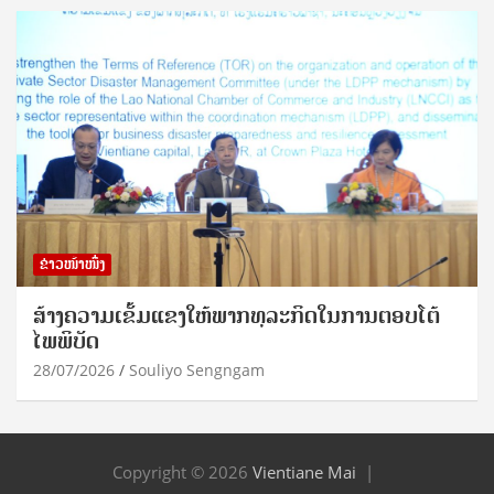
ຂ່າວໜ້າໜຶ່ງ
ສ້າງຄວາມເຂັ້ມແຂງໃຫ້ພາກທຸລະກິດໃນການຕອບໂຕ້
ໄພພິບັດ
28/07/2026
Souliyo Sengngam
Copyright © 2026
Vientiane Mai