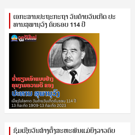
ເອ​ກະ​ສານ​ປະ​ຖະ​ກະ​ຖ​າ ວັນ​ຄ້າຍ​ວັນ​ເກີດ ປ​ະ​
ທານ​ສຸ​ພາ​ນຸ​ວົງ ຄົບ​ຮອບ 114 ປີ
ຊົ​ມ​ເຊີຍ​ວັນ​ສ້າງ​ຕັ້ງ​ສະ​ຫະ​ພັນ​ແມ່​ຍິງ​​ລາວຄົບ​