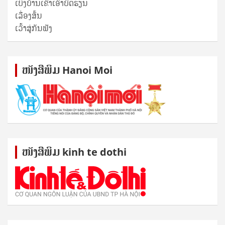
ເບິ່ງບ້ານເຂົາເອົາບົດຮຽນ
ເລື່ອງສັ້ນ
ເວົ້າສູ່ກັນຟັງ
ໜັງ​ສື​ພິມ Hanoi Moi
ໜັງ​ສື​ພິມ kinh te dothi