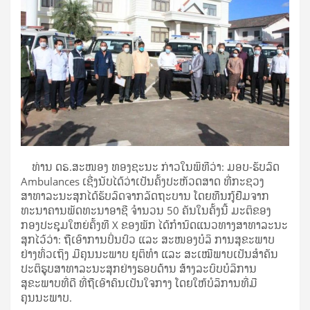
ທ່ານ ດຣ.ສະໜອງ ທອງຊະນະ ກ່າວໃນພິທີວ່າ: ມອບ-ຮັບລົດ
Ambulances ເຊີ່ງນັບໄດ້ວ່າເປັນຄັ້ງປະຫັວດສາດ ທີ່ກະຊວງ
ສາທາລະນະສຸກໄດ້ຮັບລົດຈາກລັດຖະບານ ໂດຍທືນກູ້ຢືມຈາກ
ທະນາຄານພັດທະນາອາຊີ ຈຳນວນ 50 ຄັນໃນຄັ້ງນີ້ ມະຕິຂອງ
ກອງປະຊຸມໃຫຍ່ຄັ້ງທີ X ຂອງພັກ ໄດ້ກໍານົດແນວທາງສາທາລະນະ
ສຸກໄວ້ວ່າ: ຖືເອົາການປິ່ນປົວ ແລະ ສະໜອງບໍລິ ການສຸຂະພາບ
ຢ່າງທົ່ວເຖິງ ມີຄຸນນະພາບ ຍຸຕິທຳ ແລະ ສະເໝີພາບເປັນສຳຄັນ
ປະຕິຮູບສາທາລະນະສຸກຢ່າງຮອບດ້ານ ສ້າງລະບົບບໍລິການ
ສຸຂະພາບທີ່ດີ ທີ່ຖືເອົາຄົນເປັນໃຈກາງ ໂດຍໃຫ້ບໍລິການທີ່ມີ
ຄຸນນະພາບ.