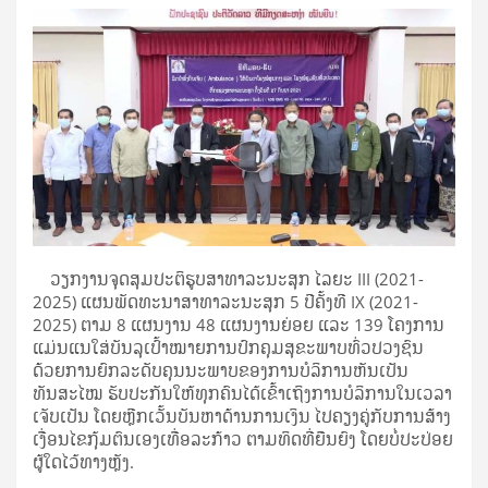
ວຽກງານຈຸດສຸມປະຕິຮູບສາທາລະນະສຸກ ໄລຍະ III (2021-
2025) ແຜນພັດທະນາສາທາລະນະສຸກ 5 ປີຄັ້ງທີ IX (2021-
2025) ຕາມ 8 ແຜນງານ 48 ແຜນງານຍ່ອຍ ແລະ 139 ໂຄງການ
ແມ່ນແນໃສ່ບັນລຸເປົ້າໝາຍການປົກຄຸມສຸຂະພາບທົ່ວປວງຊົນ
ດ້ວຍການຍົກລະດັບຄຸນນະພາບຂອງການບໍລິການຫັນເປັນ
ທັນສະໄໝ ຮັບປະກັນໃຫ້ທຸກຄົນໄດ້ເຂົ້າເຖິງການບໍລິການໃນເວລາ
ເຈັບເປັນ ໂດຍຫຼີກເວັ້ນບັນຫາດ້ານການເງິນ ໄປຄຽງຄູ່ກັບການສ້າງ
ເງື່ອນໄຂກຸ້ມຕົນເອງເທື່ອລະກ້າວ ຕາມທິດທີ່ຍືນຍົງ ໂດຍບໍ່ປະປ່ອຍ
ຜູ້ໃດໄວ້ທາງຫຼັງ.