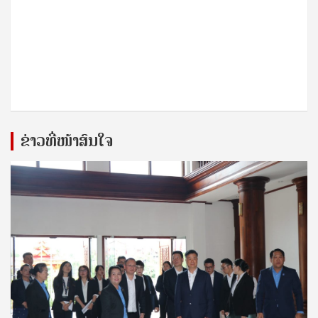
ຂ່າວທີ່ໜ້າສົນໃຈ