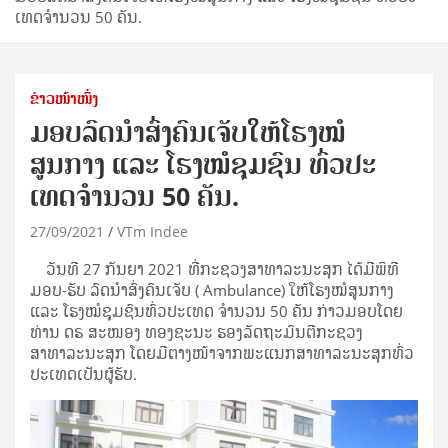
ເທດຈໍານວນ 50 ຄັນ.
ຂ່າວໜ້າໜຶ່ງ
ມອບລົດນໍາສົ່ງຄົນເຈັບໃຫ້ໂຮງໝໍ
ສູນກາງ ແລະ ໂຮງໝໍຊຸມຊົນ ທົ່ວປະ
ເທດຈໍານວນ 50 ຄັນ.
27/09/2021
VTm Indee
ວັນທີ 27 ກັນຍາ 2021 ທີ່ກະຊວງສາທາລະນະສຸກ ໄດ້ມີພິທີ
ມອບ-ຮັບ ລົດນໍາສົ່ງຄົນເຈັບ ( Ambulance) ໃຫ້ໂຮງໝໍສູນກາງ
ແລະ ໂຮງໝໍຊຸມຊົນທົ່ວປະເທດ ຈໍານວນ 50 ຄັນ ກ່າວມອບໂດຍ
ທ່ານ ດຣ ສະໜອງ ທອງຊະນະ ຮອງລັດຖະມົນຕີກະຊວງ
ສາທາລະນະສຸກ ໂດຍມີຕາງໜ້າຈາກພະແນກສາທາລະນະສຸກທົ່ວ
ປະເທດເປັນຜູ້ຮັບ.