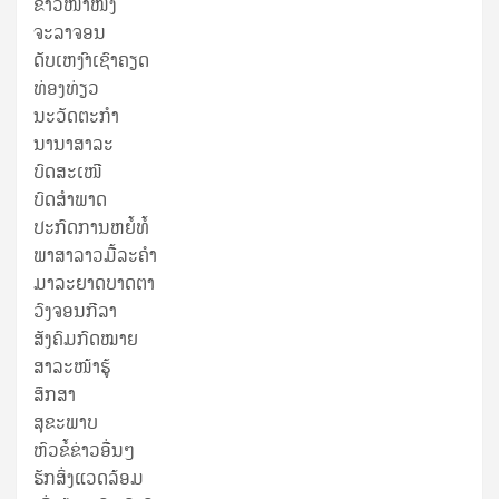
ຂ່າວໜ້າໜຶ່ງ
ຈະລາຈອນ
ດັບເຫງົາເຊົາຄຽດ
ທ່ອງທ່ຽວ
ນະວັດຕະກໍາ
ນານາສາລະ
ບົດສະເໜີ
ບົດສໍາພາດ
ປະກົດການຫຍໍ້ທໍ້
ພາສາລາວມື້ລະຄຳ
ມາລະຍາດບາດຕາ
ວົງຈອນກີລາ
ສັງຄົມກົດໝາຍ
ສາລະໜ້າຮູ້
ສຶກສາ
ສຸ​ຂະ​ພາບ
ຫົວຂໍ້ຂ່າວອື່ນໆ
ຮັກສິ່ງແວດລ້ອມ