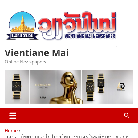
Skip
to
content
Vientiane Mai
Online Newspapers
Home
ມອບລົດນໍາສົ່ງຄົນເຈັບໃຫ້ໂຮງໝໍສູນກາງ ແລະ ໂຮງໝໍຊຸມຊົນ ທົ່ວປະ