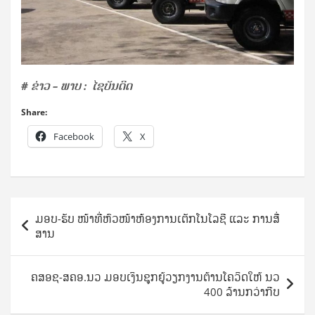
# ຂ່າວ – ພາບ : ໄຊບັນດິດ
Share:
Facebook
X
Post
ມອບ-ຮັບ ໜ້າທີ່ຫົວໜ້າຫ້ອງການເຕັກໂນໂລຊີ ແລະ ການສື່
navigation
ສານ
ຄສອຊ-ສຄອ.ນວ ມອບເງິນຊູກຍູ້ວຽກງານຕ້ານໂຄວິດໃຫ້ ນວ
400 ລ້ານກວ່າກີບ