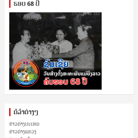
ຮອບ 68 ປິ
ຄໍລຳຕ່າງໆ
ຂ່າວຕ່າງປະເທດ
ຂ່າວ​ຕ່າງ​ແຂວງ