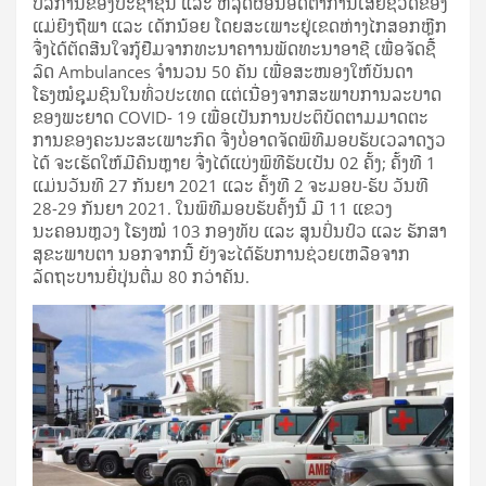
ບໍລິການຂອງປະຊາຊົນ ແລະ ຫລຸດຜ່ອນອັດຕາການເສຍຊີວິດຂອງ
ແມ່ຍີງຖືພາ ແລະ ເດັກນ້ອຍ ໂດຍສະເພາະຢູ່ເຂດຫ່າງໄກສອກຫຼີກ
ຈື່ງໄດ້ຕັດສີນໃຈກູ້ຢືມຈາກທະນາຄາານພັດທະນາອາຊີ ເພື່ອຈັດຊື້
ລົດ Ambulances ຈຳນວນ 50 ຄັນ ເພື່ອສະໜອງໃຫ້ບັນດາ
ໂຮງໝໍຊຸມຊົນໃນທົ່ວປະເທດ ແຕ່ເນື່ອງຈາກສະພາບການລະບາດ
ຂອງພະຍາດ COVID- 19 ເພື່ອເປັນການປະຕິບັດຕາມມາດຕະ
ການຂອງຄະນະສະເພາະກິດ ຈື່ງບໍ່ອາດຈັດພິທີມອບຮັບເວລາດຽວ
ໄດ້ ຈະເຮັດໃຫ້ມີຄົນຫຼາຍ ຈື່ງໄດ້ແບ່ງພິທີຮັບເປັນ 02 ຄັ້ງ; ຄັ້ງທີ 1
ແມ່ນວັນທີ 27 ກັນຍາ 2021 ແລະ ຄັ້ງທີ 2 ຈະມອບ-ຮັບ ວັນທີ
28-29 ກັນຍາ 2021. ໃນພິທີມອບຮັບຄັ້ງນີ້ ມີ 11 ແຂວງ
ນະຄອນຫຼວງ ໂຮງໝໍ 103 ກອງທັບ ແລະ ສູນປິ່ນປົວ ແລະ ຮັກສາ
ສຸຂະພາບຕາ ນອກຈາກນີ້ ຍັງຈະໄດ້ຮັບການຊ່ວຍເຫລືອຈາກ
ລັດຖະບານຍີ່ປຸ່ນຕື່ມ 80 ກວ່າຄັນ.