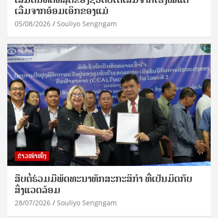
ເລີ່ມຈາກອ້ອມເອິກຂອງແມ່
05/08/2026
Souliyo Sengngam
ຂ່າວໜ້າໜຶ່ງ
ສືບຕໍ່ຮ່ວມມືພັດທະນາທັກສະກະສິກຳ ທີ່ເປັນມິດກັບ
ສິ່ງແວດລ້ອມ
28/07/2026
Souliyo Sengngam