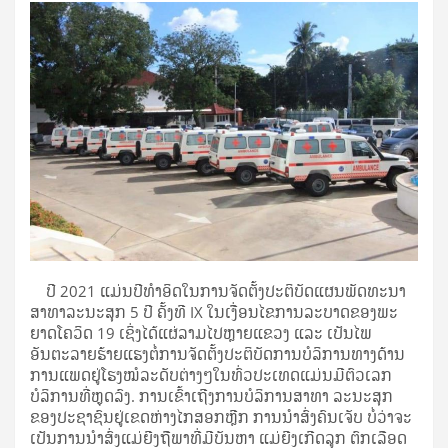
ປີ 2021 ແມ່ນປີທໍາອິດໃນການຈັດຕັ້ງປະຕິບັດແຜນພັດທະນາ
ສາທາລະນະສຸກ 5 ປີ ຄັ້ງທີ IX ໃນເງື່ອນໄຂການລະບາດຂອງພະ
ຍາດໂຄວິດ 19 ເຊິ່ງໄດ້ແຜ່ລາມໄປຫຼາຍແຂວງ ແລະ ເປັນໄພ
ອັນຕະລາຍຮ້າຍແຮງຕໍ່ການຈັດຕັ້ງປະຕິບັດການບໍລິການທາງດ້ານ
ການແພດຢູ່ໂຮງໝໍລະດັບຕ່າງໆໃນທົ່ວປະເທດແມ່ນມີຕົວເລກ
ບໍລິການທີ່ຫຼຸດລົງ. ການເຂົ້າເຖີງການບໍລິການສາທາ ລະນະສຸກ
ຂອງປະຊາຊົນຢູ່ເຂດຫ່າງໄກສອກຫຼີກ ການນຳສົ່ງຄົນເຈັບ ບໍ່ວ່າຈະ
ເປັນການນຳສົ່ງແມ່ຍີງຖືພາທີ່ມີບັນຫາ ແມ່ຍີງເກີດລູກ ຕົກເລືອດ