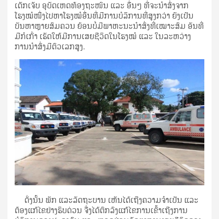
ເດັກເຈັບ ອຸບັດເຫດທ້ອງຖະໜົນ ແລະ ອື່ນໆ ທີ່ຈະນຳສົ່ງຈາກ
ໂຮງໝໍໜື່ງໄປຫາໂຮງໝໍອື່ນທີ່ມີການບໍລິການທີ່ສູງກວ່າ ຍັງເປັນ
ບັນຫາຫຼາຍສົມຄວນ ຍ້ອນບໍ່ມີພາຫະນະນຳສົ່ງທີ່ເໝາະສົມ ອັນທີ່
ມີກໍເກົ່າ ເຮັດໃຫ້ມີການເສຍຊີວິດໃນໂຮງໝໍ ແລະ ໃນລະຫວ່າງ
ການນຳສົ່ງມີຕົວເລກສູງ.
ດັ່ງນັ້ນ ພັກ ແລະລັດຖະບານ ເຫັນໄດ້ເຖີງຄວາມຈຳເປັນ ແລະ
ຕ້ອງແກ້ໄຂຢ່າງຮິບດ່ວນ ຈື່ງໄດ້ຕົກລົງແກ້ໄຂການເຂົ້າເຖີງການ