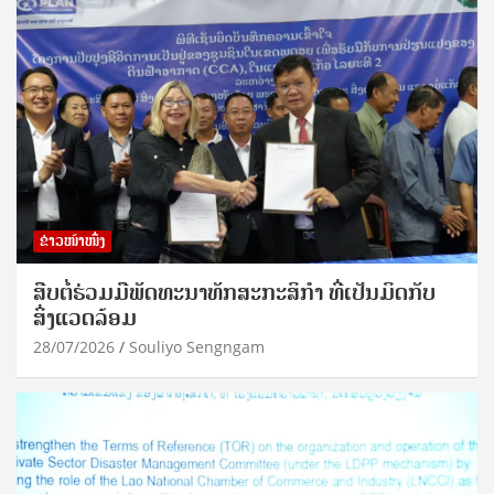
ຂ່າວໜ້າໜຶ່ງ
ສືບຕໍ່ຮ່ວມມືພັດທະນາທັກສະກະສິກຳ ທີ່ເປັນມິດກັບ
ສິ່ງແວດລ້ອມ
28/07/2026
Souliyo Sengngam