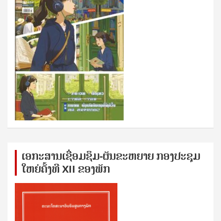
ເອກ​ະ​ສານ​ເຊ​ື່ອມ​ຊ​ຶມ-ຜັນ​ຂະ​ຫ​ຍາຍ ກອງ​ປະ​ຊຸມ​
ໃຫຍ່​ຄັ້ງ​ທີ XII ຂອງ​ພັກ