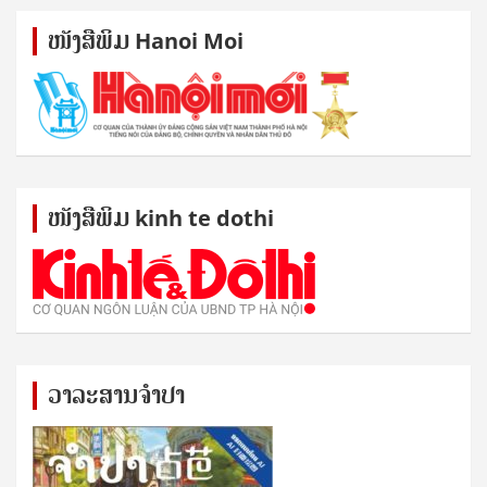
ໜັງ​ສື​ພິມ Hanoi Moi
ໜັງ​ສື​ພິມ kinh te dothi
ວາລະສານຈຳປາ