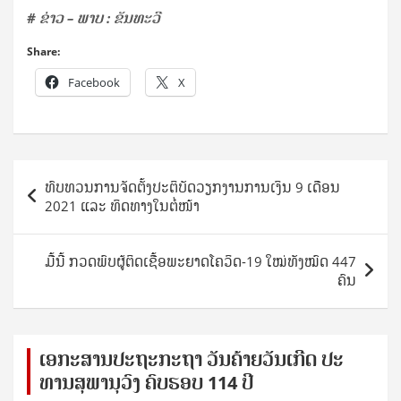
# ຂ່າວ – ພາບ : ຂັນທະວີ
Share:
Facebook
X
Post
ທົບທວນການຈັດຕັ້ງປະຕິບັດວຽກງານການເງິນ 9 ເດືອນ
navigation
2021 ແລະ ທິດທາງໃນຕໍ່ໜ້າ
ມື້ນີ້ ກວດພົບຜູ້ຕິດເຊື້ອພະຍາດໂຄວິດ-19 ໃໝ່ທັງໝົດ 447
ຄົນ
ເອ​ກະ​ສານ​ປະ​ຖະ​ກະ​ຖ​າ ວັນ​ຄ້າຍ​ວັນ​ເກີດ ປ​ະ​
ທານ​ສຸ​ພາ​ນຸ​ວົງ ຄົບ​ຮອບ 114 ປີ