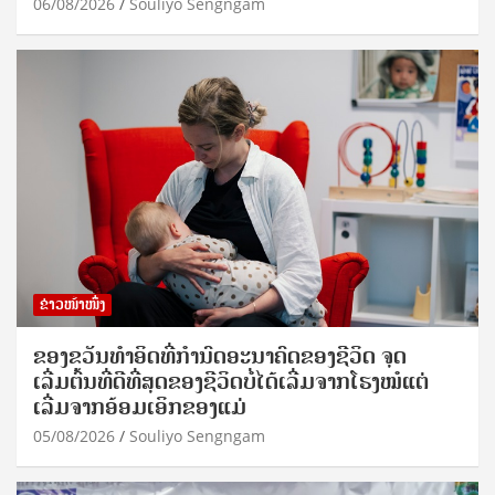
06/08/2026
Souliyo Sengngam
ຂ່າວໜ້າໜຶ່ງ
ຂອງຂວັນທໍາອິດທີ່ກໍານົດອະນາຄົດຂອງຊີວິດ ຈຸດ
ເລີ່ມຕົ້ນທີ່ດີທີ່ສຸດຂອງຊີວິດບໍ່ໄດ້ເລີ່ມຈາກໂຮງໝໍແຕ່
ເລີ່ມຈາກອ້ອມເອິກຂອງແມ່
05/08/2026
Souliyo Sengngam