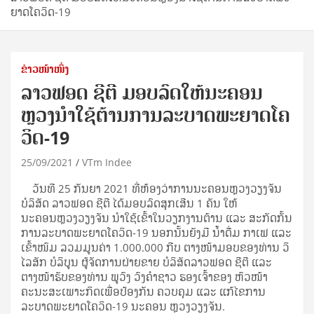
ຍາດໂຄວິດ-19
ຂ່າວໜ້າໜຶ່ງ
ລາວຟອດ ຊີຕີ ມອບລົດໃຫ້ນະຄອນ
ຫຼວງນໍາໃຊ້ຕ້ານການລະບາດພະຍາດໂຄ
ວິດ-19
25/09/2021
VTm Indee
ວັນທີ 25 ກັນຍາ 2021 ທີ່ຫ້ອງວ່າການນະຄອນຫຼວງວຽງຈັນ
ບໍລິສັດ ລາວຟອດ ຊີຕີ ໄດ້ມອບລົດສຸກເສີນ 1 ຄັນ ໃຫ້
ນະຄອນຫຼວງວຽງຈັນ ນໍາໃຊ້ເຂົ້າໃນວຽກງານຕ້ານ ແລະ ສະກັດກັ້ນ
ການລະບາດພະຍາດໂຄວິດ-19 ນອກນັ້ນຍັງມີ ນໍ້າດື່ມ ກາເຟ ແລະ
ເຂົ້າໜົມ ລວມມູນຄ່າ 1.000.000 ກີບ ຕາງໜ້າມອບຂອງທ່ານ ວິ
ໄລສັກ ບໍລິບູນ ຜູ້ຈັດການຝ່າຍຂາຍ ບໍລິສັດລາວຟອດ ຊີຕີ ແລະ
ຕາງໜ້າຮັບຂອງທ່ານ ພູວົງ ວົງຄໍາຊາວ ຮອງເຈົ້າຂອງ ຫົວໜ້າ
ຄະນະສະເພາະກິດເພື່ອປ້ອງກັນ ຄວບຄຸມ ແລະ ແກ້ໄຂການ
ລະບາດພະຍາດໂຄວິດ-19 ນະຄອນ ຫຼວງວຽງຈັນ.