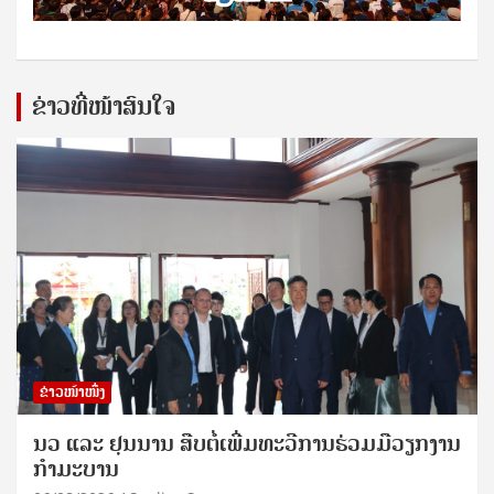
ຂ່າວທີ່ໜ້າສົນໃຈ
ຂ່າວໜ້າໜຶ່ງ
ນວ ແລະ ຢຸນນານ ສືບຕໍ່ເພີ່ມທະວີການຮ່ວມມືວຽກງານ
ກຳມະບານ