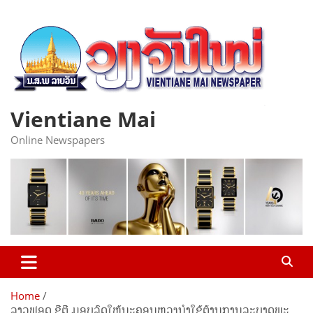
Skip
to
content
Vientiane Mai
Online Newspapers
Home
ລາວຟອດ ຊີຕີ ມອບລົດໃຫ້ນະຄອນຫຼວງນໍາໃຊ້ຕ້ານການລະບາດພະ