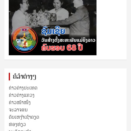
ຄໍລຳຕ່າງໆ
ຂ່າວຕ່າງປະເທດ
ຂ່າວ​ຕ່າງ​ແຂວງ
ຂ່າວໜ້າໜຶ່ງ
ຈະລາຈອນ
ດັບເຫງົາເຊົາຄຽດ
ທ່ອງທ່ຽວ