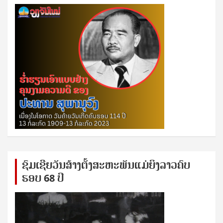
ຊົ​ມ​ເຊີຍ​ວັນ​ສ້າງ​ຕັ້ງ​ສະ​ຫະ​ພັນ​ແມ່​ຍິງ​​ລາວຄົບ​
ຮອບ 68 ປິ