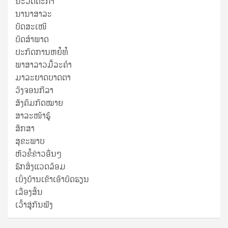
ນະວັດຕະກໍາ
ນານາສາລະ
ບົດສະເໜີ
ບົດສໍາພາດ
ປະກົດການຫຍໍ້ທໍ້
ພາສາລາວມື້ລະຄຳ
ມາລະຍາດບາດຕາ
ວົງຈອນກີລາ
ສັງຄົມກົດໝາຍ
ສາລະໜ້າຮູ້
ສຶກສາ
ສຸ​ຂະ​ພາບ
ຫົວຂໍ້ຂ່າວອື່ນໆ
ຮັກສິ່ງແວດລ້ອມ
ເບິ່ງບ້ານເຂົາເອົາບົດຮຽນ
ເລື່ອງສັ້ນ
ເວົ້າສູ່ກັນຟັງ