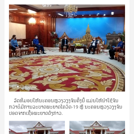
ລົດທີ່ມອບໃຫ້ນະຄອນຫຼວງວຽງຈັນຄັ້ງນີ້ ແມ່ນໃຫ້ນໍາໃຊ້ຈົນ
ກວ່າບໍ່ມີການລະບາດພະຍາດໂຄວິດ-19 ຫຼື ນະຄອນຫຼວງວຽງຈັນ
ປອດຈາກເຊື້ອພະຍາດດັ່ງກ່າວ.