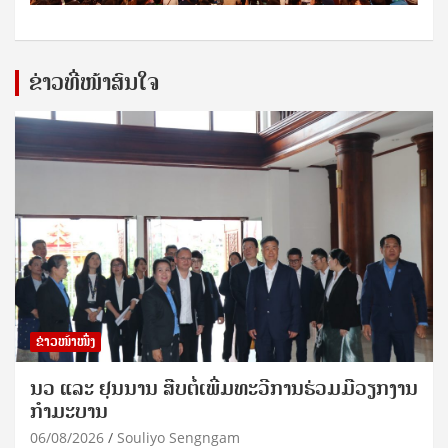
ຂ່າວທີ່ໜ້າສົນໃຈ
ຂ່າວໜ້າໜຶ່ງ
ນວ ແລະ ຢຸນນານ ສືບຕໍ່ເພີ່ມທະວີການຮ່ວມມືວຽກງານ
ກຳມະບານ
06/08/2026
Souliyo Sengngam