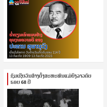
ຊົ​ມ​ເຊີຍ​ວັນ​ສ້າງ​ຕັ້ງ​ສະ​ຫະ​ພັນ​ແມ່​ຍິງ​​ລາວຄົບ​
ຮອບ 68 ປິ