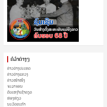
ຄໍລຳຕ່າງໆ
ຂ່າວຕ່າງປະເທດ
ຂ່າວ​ຕ່າງ​ແຂວງ
ຂ່າວໜ້າໜຶ່ງ
ຈະລາຈອນ
ດັບເຫງົາເຊົາຄຽດ
ທ່ອງທ່ຽວ
ນະວັດຕະກໍາ