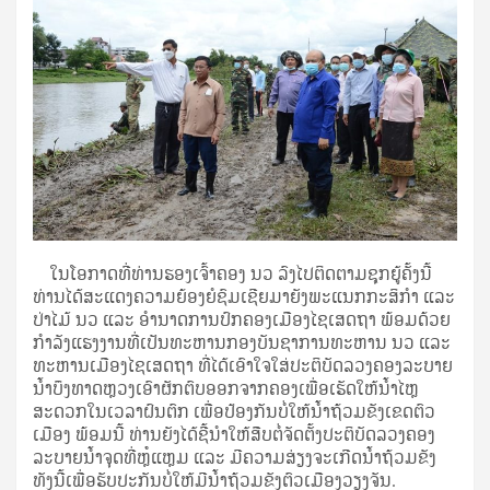
ໃນໂອກາດທີ່ທ່ານຮອງເຈົ້າຄອງ ນວ ລົງໄປຕິດຕາມຊຸກຍູ້ຄັ້ງນີ້
ທ່ານໄດ້ສະແດງຄວາມຍ້ອງຍໍຊົມເຊີຍມາຍັງພະແນກກະສິກຳ ແລະ
ປ່າໄມ້ ນວ ແລະ ອຳນາດການປົກຄອງເມືອງໄຊເສດຖາ ພ້ອມດ້ວຍ
ກຳລັງແຮງງານທີ່ເປັນທະຫານກອງບັນຊາການທະຫານ ນວ ແລະ
ທະຫານເມືອງໄຊເສດຖາ ທີ່ໄດ້ເອົາໃຈໃສ່ປະຕິບັດລວງຄອງລະບາຍ
ນໍ້າບຶງທາດຫຼວງເອົາຜັກຕົບອອກຈາກຄອງເພື່ອເຮັດໃຫ້ນໍ້າໄຫຼ
ສະດວກໃນເວລາຝົນຕົກ ເພື່ອປ້ອງກັນບໍ່ໃຫ້ນໍ້າຖ້ວມຂັງເຂດຕົວ
ເມືອງ ພ້ອມນີ້ ທ່ານຍັງໄດ້ຊີ້ນຳໃຫ້ສືບຕໍ່ຈັດຕັ້ງປະຕິບັດລວງຄອງ
ລະບາຍນໍ້າຈຸດທີ່ຫຼໍ່ແຫຼມ ແລະ ມີຄວາມສ່ຽງຈະເກີດນໍ້າຖ້ວມຂັງ
ທັງນີ້ເພື່ອຮັບປະກັນບໍ່ໃຫ້ມີນໍ້າຖ້ວມຂັງຕົວເມືອງວຽງຈັນ.