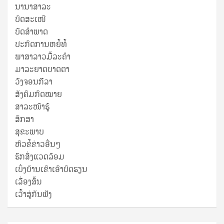
ນານາສາລະ
ບົດສະເໜີ
ບົດສໍາພາດ
ປະກົດການຫຍໍ້ທໍ້
ພາສາລາວມື້ລະຄຳ
ມາລະຍາດບາດຕາ
ວົງຈອນກີລາ
ສັງຄົມກົດໝາຍ
ສາລະໜ້າຮູ້
ສຶກສາ
ສຸ​ຂະ​ພາບ
ຫົວຂໍ້ຂ່າວອື່ນໆ
ຮັກສິ່ງແວດລ້ອມ
ເບິ່ງບ້ານເຂົາເອົາບົດຮຽນ
ເລື່ອງສັ້ນ
ເວົ້າສູ່ກັນຟັງ