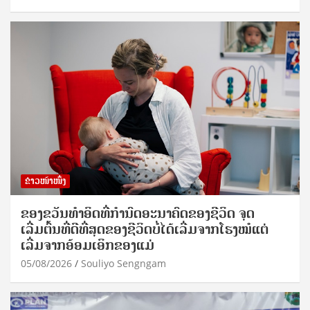
ຂ່າວໜ້າໜຶ່ງ
ຂອງຂວັນທໍາອິດທີ່ກໍານົດອະນາຄົດຂອງຊີວິດ ຈຸດ
ເລີ່ມຕົ້ນທີ່ດີທີ່ສຸດຂອງຊີວິດບໍ່ໄດ້ເລີ່ມຈາກໂຮງໝໍແຕ່
ເລີ່ມຈາກອ້ອມເອິກຂອງແມ່
05/08/2026
Souliyo Sengngam