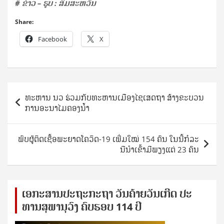
# ຂ່າວ – ຮູບ : ສົມສະຫວັນ
Share:
Facebook
X
Post
ທະຫານ ນວ ຮ່ວມກັບທະຫານເມືອງໄຊເສດຖາ ສ້າງຂະບວນ
navigation
ການອະນາໄມຄອງນໍ້າ
ພົບຜູ້ຕິດເຊື້ອພະຍາດໂຄວິດ-19 ເພີ່ມໃໝ່ 154 ຄົນ ໃນນີ້ກໍລະ
ນີນໍາເຂົ້າມີພຽງແຕ່ 23 ຄົນ
ເອ​ກະ​ສານ​ປະ​ຖະ​ກະ​ຖ​າ ວັນ​ຄ້າຍ​ວັນ​ເກີດ ປ​ະ​
ທານ​ສຸ​ພາ​ນຸ​ວົງ ຄົບ​ຮອບ 114 ປີ