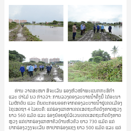
ທ່ານ ວາດສະໜາ ສີຈະເລີນ ຮອງຫົວໜ້າພະແນກກະສິກໍາ
ແລະ ປ່າໄມ້ ນວ ກ່າວວ່າ: ການລວງຄອງລະບາຍນໍ້າຄັ້ງນີ້ ໄດ້ອະນາ
ໄມຜັກຕົບ ແລະ ດິນຕະກອນອອກຈາກຄອງລະບາຍນໍ້າຢູ່ເຂດເມືອງ
ໄຊເສດຖາ 4 ໄລຍະຄື: ແຕ່ຮ່ອງແກຫາເຂດເສດຖະກິດບຶງທາດຫຼວງ
ຍາວ 560 ແມັດ ແລະ ຮ່ອງນ້ອຍຢູ່ບໍລິເວນເຂດເສດຖະກິດບຶງທາດ
ຫຼວງ ແຕ່ປາກຮ່ອງແກຫາຂົວບ້ານຫົວຂົວ ຍາວ 730 ແມັດ ແຕ່
ປາກຮ່ອງວຽງຈະເລີນ ຫາປາກຮ່ອງແຊງ ຍາວ 500 ແມັດ ແລະ ແຕ່