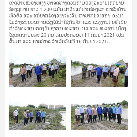
ເຂດບ້ານໜອງໜ່ຽງ ຫາຈຸດທາງດ່ວນຂ້າມຄອງລະບາຍເຂດບ້ານ
ຮ່ອງສຸພາບ ຍາວ 1.200 ແມັດ ສໍາລັບແຕ່ປາກຮ່ອງແກ ຫາຂົວບ້ານ
ຫົວຂົວ ແລະ ແຕ່ປາກຮ່ອງວຽງຈະເລີນ ຫາປາກຮ່ອງແຊງ ອະນາ
ໄມສ້າງຂະບວນການເຊິ່ງໄດ້ນຳໃຊ້ກົນຈັກ ແລະ ແຮງງານຄົນທີ່ເປັນ
ກຳລັງທະຫານກອງບັນຊາການທະຫານ ນວ ແລະ ທະຫານເມືອງ
ໄຊເສດຖາວັນລະ 20 ຄົນ ເລີ່ມປະຕິວັນທີ 11 ກັນຍາ 2021 ເປັນ
ຕົ້ນມາ ແລະ ຄາດວ່າຈະສຳເລັດວັນທີ 16 ກັນຍາ 2021.