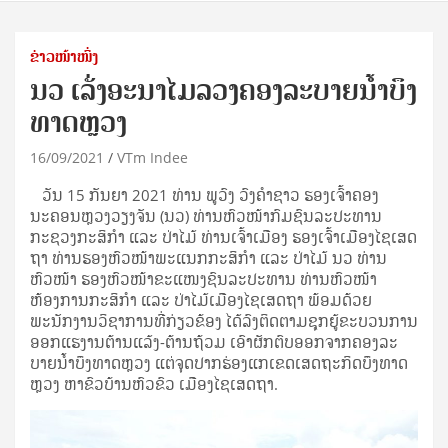
ຂ່າວໜ້າໜຶ່ງ
ນວ ເລັ່ງອະນາໄມລວງຄອງລະບາຍ​ນໍ້າບຶງ​
ທາດຫຼວງ
16/09/2021
VTm Indee
ວັນ 15 ກັນຍາ 2021 ທ່ານ ພູວົງ ວົງຄຳຊາວ ຮອງເຈົ້າຄອງ
ນະຄອນຫຼວງວຽງຈັນ (ນວ) ທ່ານຫົວໜ້າກົມຊົນລະປະທານ
ກະຊວງກະສິກຳ ແລະ ປ່າໄມ້ ທ່ານເຈົ້າເມືອງ ຮອງເຈົ້າເມືອງໄຊເສດ
ຖາ ທ່ານຮອງຫົວໜ້າພະແນກກະສິກຳ ແລະ ປ່າໄມ້ ນວ ທ່ານ
ຫົວໜ້າ ຮອງຫົວໜ້າຂະແໜງຊົນລະປະທານ ທ່ານຫົວໜ້າ
ຫ້ອງການກະສິກຳ ແລະ ປ່າໄມ້ເມືອງໄຊເສດຖາ ພ້ອມດ້ວຍ
ພະນັກງານວິຊາການທີ່ກ່ຽວຂ້ອງ ໄດ້ລົງຕິດຕາມຊຸກຍູ້ຂະບວນການ
ອອກແຮງານຕ້ານແລ້ງ-ຕ້ານຖ້ວມ ເອົາຜັກຕົບອອກຈາກຄອງລະ
ບາຍນໍ້າບຶງທາດຫຼວງ ແຕ່ຈຸດປາກຮ່ອງແກເຂດເສດຖະກິດບຶງທາດ
ຫຼວງ ຫາຂົວບ້ານຫົວຂົວ ເມືອງໄຊເສດຖາ.