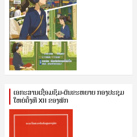
ເອກ​ະ​ສານ​ເຊ​ື່ອມ​ຊ​ຶມ-ຜັນ​ຂະ​ຫ​ຍາຍ ກອງ​ປະ​ຊຸມ​
ໃຫຍ່​ຄັ້ງ​ທີ XII ຂອງ​ພັກ