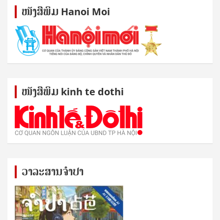
ໜັງ​ສື​ພິມ Hanoi Moi
ໜັງ​ສື​ພິມ kinh te dothi
ວາລະສານຈຳປາ