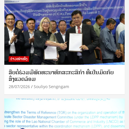
ຂ່າວໜ້າໜຶ່ງ
ສືບຕໍ່ຮ່ວມມືພັດທະນາທັກສະກະສິກຳ ທີ່ເປັນມິດກັບ
ສິ່ງແວດລ້ອມ
28/07/2026
Souliyo Sengngam