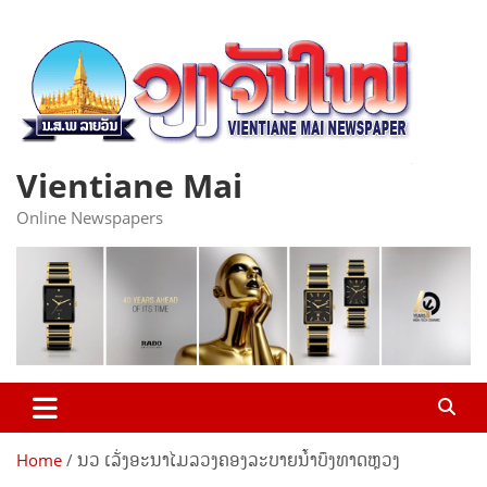
Skip
to
content
Vientiane Mai
Online Newspapers
Home
ນວ ເລັ່ງອະນາໄມລວງຄອງລະບາຍ​ນໍ້າບຶງ​ທາດຫຼວງ